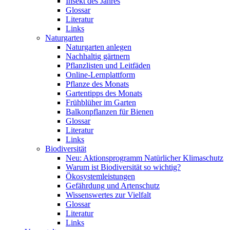
Insekt des Jahres
Glossar
Literatur
Links
Naturgarten
Naturgarten anlegen
Nachhaltig gärtnern
Pflanzlisten und Leitfäden
Online-Lernplattform
Pflanze des Monats
Gartentipps des Monats
Frühblüher im Garten
Balkonpflanzen für Bienen
Glossar
Literatur
Links
Biodiversität
Neu: Aktionsprogramm Natürlicher Klimaschutz
Warum ist Biodiversität so wichtig?
Ökosystemleistungen
Gefährdung und Artenschutz
Wissenswertes zur Vielfalt
Glossar
Literatur
Links