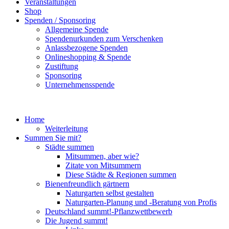
Veranstaltungen
Shop
Spenden / Sponsoring
Allgemeine Spende
Spendenurkunden zum Verschenken
Anlassbezogene Spenden
Onlineshopping & Spende
Zustiftung
Sponsoring
Unternehmensspende
Home
Weiterleitung
Summen Sie mit?
Städte summen
Mitsummen, aber wie?
Zitate von Mitsummern
Diese Städte & Regionen summen
Bienenfreundlich gärtnern
Naturgarten selbst gestalten
Naturgarten-Planung und -Beratung von Profis
Deutschland summt!-Pflanzwettbewerb
Die Jugend summt!