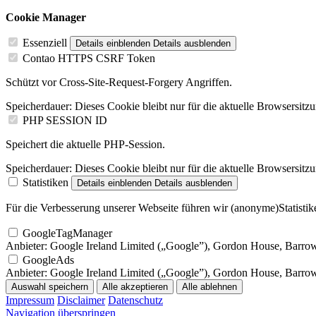
Cookie Manager
Essenziell
Details einblenden
Details ausblenden
Contao HTTPS CSRF Token
Schützt vor Cross-Site-Request-Forgery Angriffen.
Speicherdauer:
Dieses Cookie bleibt nur für die aktuelle Browsersitz
PHP SESSION ID
Speichert die aktuelle PHP-Session.
Speicherdauer:
Dieses Cookie bleibt nur für die aktuelle Browsersitz
Statistiken
Details einblenden
Details ausblenden
Für die Verbesserung unserer Webseite führen wir (anonyme)Statistike
GoogleTagManager
Anbieter:
Google Ireland Limited („Google”), Gordon House, Barrow S
GoogleAds
Anbieter:
Google Ireland Limited („Google”), Gordon House, Barrow S
Auswahl speichern
Alle akzeptieren
Alle ablehnen
Impressum
Disclaimer
Datenschutz
Navigation überspringen