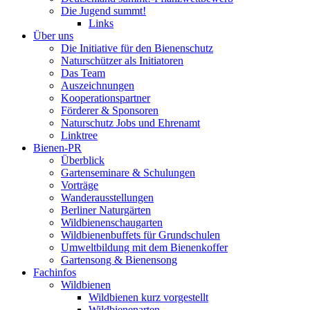
Die Jugend summt!
Links
Über uns
Die Initiative für den Bienenschutz
Naturschützer als Initiatoren
Das Team
Auszeichnungen
Kooperationspartner
Förderer & Sponsoren
Naturschutz Jobs und Ehrenamt
Linktree
Bienen-PR
Überblick
Gartenseminare & Schulungen
Vorträge
Wanderausstellungen
Berliner Naturgärten
Wildbienenschaugarten
Wildbienenbuffets für Grundschulen
Umweltbildung mit dem Bienenkoffer
Gartensong & Bienensong
Fachinfos
Wildbienen
Wildbienen kurz vorgestellt
Wildbienenarten