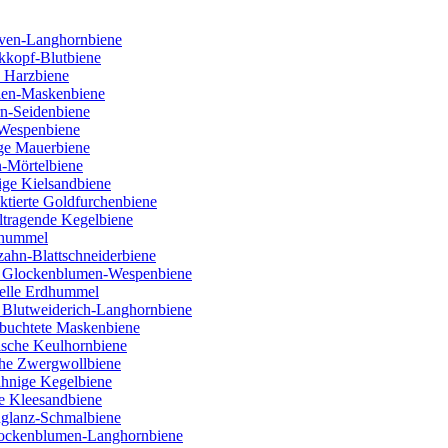
ven-Langhornbiene
kkopf-Blutbiene
 Harzbiene
ien-Maskenbiene
rn-Seidenbiene
 Wespenbiene
ige Mauerbiene
n-Mörtelbiene
ige Kielsandbiene
tierte Goldfurchenbiene
ltragende Kegelbiene
nhummel
ahn-Blattschneiderbiene
e Glockenblumen-Wespenbiene
Helle Erdhummel
 Blutweiderich-Langhornbiene
buchtete Maskenbiene
lische Keulhornbiene
che Zwergwollbiene
ähnige Kegelbiene
e Kleesandbiene
nglanz-Schmalbiene
Flockenblumen-Langhornbiene