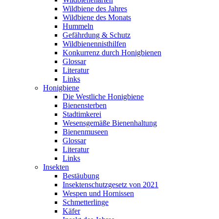
Wildbiene des Jahres
Wildbiene des Monats
Hummeln
Gefährdung & Schutz
Wildbienennisthilfen
Konkurrenz durch Honigbienen
Glossar
Literatur
Links
Honigbiene
Die Westliche Honigbiene
Bienensterben
Stadtimkerei
Wesensgemäße Bienenhaltung
Bienenmuseen
Glossar
Literatur
Links
Insekten
Bestäubung
Insektenschutzgesetz von 2021
Wespen und Hornissen
Schmetterlinge
Käfer