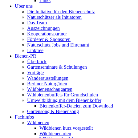
Links
Über uns
Die Initiative für den Bienenschutz
Naturschützer als Initiatoren
Das Team
Auszeichnungen
Kooperationspartner
Förderer & Sponsoren
Naturschutz Jobs und Ehrenamt
Linktree
Bienen-PR
Überblick
Gartenseminare & Schulungen
Vorträge
Wanderausstellungen
Berliner Naturgärten
Wildbienenschaugarten
Wildbienenbuffets für Grundschulen
Umweltbildung mit dem Bienenkoffer
Bienenkoffer-Dateien zum Download
Gartensong & Bienensong
Fachinfos
Wildbienen
Wildbienen kurz vorgestellt
Wildbienenarten