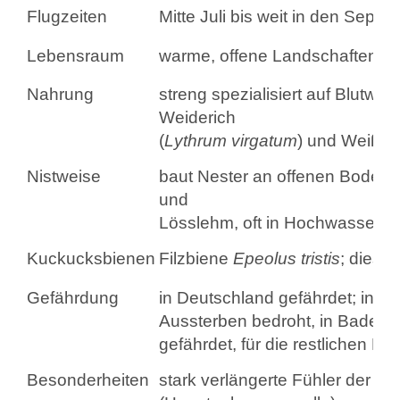
Flugzeiten
Mitte Juli bis weit in den Septe
Lebensraum
warme, offene Landschaften, F
Nahrung
streng spezialisiert auf Blutweid
Weiderich
(
Lythrum virgatum
) und Weißem
Nistweise
baut Nester an offenen Bodenste
und
Lösslehm, oft in Hochwasser
Kuckucksbienen
Filzbiene
Epeolus tristis
; diese
Gefährdung
in Deutschland gefährdet; in B
Aussterben bedroht, in Baden-W
gefährdet, für die restlichen 
Besonderheiten
stark verlängerte Fühler der M