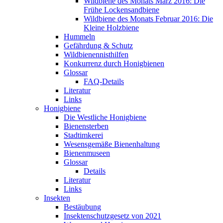
Wildbiene des Monats März 2016: Die
Frühe Lockensandbiene
Wildbiene des Monats Februar 2016: Die
Kleine Holzbiene
Hummeln
Gefährdung & Schutz
Wildbienennisthilfen
Konkurrenz durch Honigbienen
Glossar
FAQ-Details
Literatur
Links
Honigbiene
Die Westliche Honigbiene
Bienensterben
Stadtimkerei
Wesensgemäße Bienenhaltung
Bienenmuseen
Glossar
Details
Literatur
Links
Insekten
Bestäubung
Insektenschutzgesetz von 2021