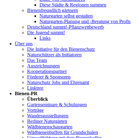
Diese Städte & Regionen summen
Bienenfreundlich gärtnern
Naturgarten selbst gestalten
Naturgarten-Planung und -Beratung von Profis
Deutschland summt!-Pflanzwettbewerb
Die Jugend summt!
Links
Über uns
Die Initiative für den Bienenschutz
Naturschützer als Initiatoren
Das Team
Auszeichnungen
Kooperationspartner
Förderer & Sponsoren
Naturschutz Jobs und Ehrenamt
Linktree
Bienen-PR
Überblick
Gartenseminare & Schulungen
Vorträge
Wanderausstellungen
Berliner Naturgärten
Wildbienenschaugarten
Wildbienenbuffets für Grundschulen
Umweltbildung mit dem Bienenkoffer