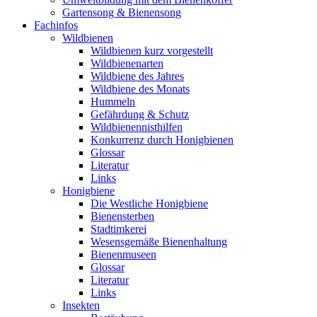
Gartensong & Bienensong
Fachinfos
Wildbienen
Wildbienen kurz vorgestellt
Wildbienenarten
Wildbiene des Jahres
Wildbiene des Monats
Hummeln
Gefährdung & Schutz
Wildbienennisthilfen
Konkurrenz durch Honigbienen
Glossar
Literatur
Links
Honigbiene
Die Westliche Honigbiene
Bienensterben
Stadtimkerei
Wesensgemäße Bienenhaltung
Bienenmuseen
Glossar
Literatur
Links
Insekten