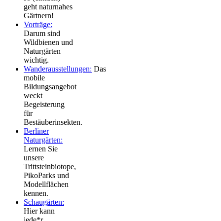
geht naturnahes
Gärtnern!
Vorträge:
Darum sind
Wildbienen und
Naturgärten
wichtig.
Wanderausstellungen:
Das
mobile
Bildungsangebot
weckt
Begeisterung
für
Bestäuberinsekten.
Berliner
Naturgärten:
Lernen Sie
unsere
Trittsteinbiotope,
PikoParks und
Modellflächen
kennen.
Schaugärten:
Hier kann
jede*r