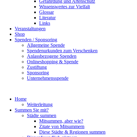
Gefährdung und Artenschutz
Wissenswertes zur Vielfalt
Glossar
Literatur
Links
Veranstaltungen
Shop
Spenden / Sponsoring
Allgemeine Spende
Spendenurkunden zum Verschenken
Anlassbezogene Spenden
Onlineshopping & Spende
Zustiftung
Sponsoring
Unternehmensspende
Home
Weiterleitung
Summen Sie mit?
Städte summen
Mitsummen, aber wie?
Zitate von Mitsummern
Diese Städte & Regionen summen