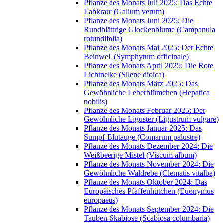
Pflanze des Monats Juli 2025: Das Echte
Labkraut (Galium verum)
Pflanze des Monats Juni 2025: Die
Rundblättrige Glockenblume (Campanula
rotundifolia)
Pflanze des Monats Mai 2025: Der Echte
Beinwell (Symphytum officinale)
Pflanze des Monats April 2025: Die Rote
Lichtnelke (Silene dioica)
Pflanze des Monats März 2025: Das
Gewöhnliche Leberblümchen (Hepatica
nobilis)
Pflanze des Monats Februar 2025: Der
Gewöhnliche Liguster (Ligustrum vulgare)
Pflanze des Monats Januar 2025: Das
Sumpf-Blutauge (Comarum palustre)
Pflanze des Monats Dezember 2024: Die
Weißbeerige Mistel (Viscum album)
Pflanze des Monats November 2024: Die
Gewöhnliche Waldrebe (Clematis vitalba)
Pflanze des Monats Oktober 2024: Das
Europäisches Pfaffenhütchen (Euonymus
europaeus)
Pflanze des Monats September 2024: Die
Tauben-Skabiose (Scabiosa columbaria)