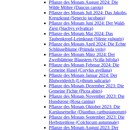
Pflanze des Monats August 2024: Die
Wilde Möhre (Daucus carota)
Pflanze des Monats Juli 2024: Das Jakobs-
Kreuzkraut (Senecio jacobaea)
Pflanze des Monats Juni 2024: Der Wald-
Ziest (Stachys sylvatica)
Pflanze des Monats Mai 2024: Das
Taubenkropf-Leimkraut (Silene vulgaris)
Pflanze des Monats April 2024: Die Echte
Schlüsselblume (Primula veris)
Pflanze des Monats März 2024: Der
Zweiblättrige Blaustern (Scilla bifolia)
Pflanze des Monats Februar 2024: Die
Gemeine Hasel (Corylus avellana)
Pflanze des Monats Januar 2024: Der
Blutweiderich (Lythrum salicaria)
Pflanze des Monats Dezember 2023: Die
Gemeine Fichte (Picea abies)
Pflanze des Monats November 2023: Die
Hundsrose (Rosa canina)
Pflanze des Monats Oktober 2023: Die
Kartäusernelke (Dianthus carthusianorum)
Pflanze des Monats September 2023: Die
Herbstzeitlose (Colchicum autumnale)
Pflanze des Monats August 2023: Der