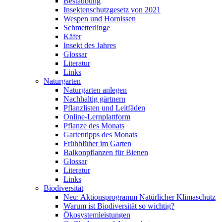
Bestäubung
Insektenschutzgesetz von 2021
Wespen und Hornissen
Schmetterlinge
Käfer
Insekt des Jahres
Glossar
Literatur
Links
Naturgarten
Naturgarten anlegen
Nachhaltig gärtnern
Pflanzlisten und Leitfäden
Online-Lernplattform
Pflanze des Monats
Gartentipps des Monats
Frühblüher im Garten
Balkonpflanzen für Bienen
Glossar
Literatur
Links
Biodiversität
Neu: Aktionsprogramm Natürlicher Klimaschutz
Warum ist Biodiversität so wichtig?
Ökosystemleistungen