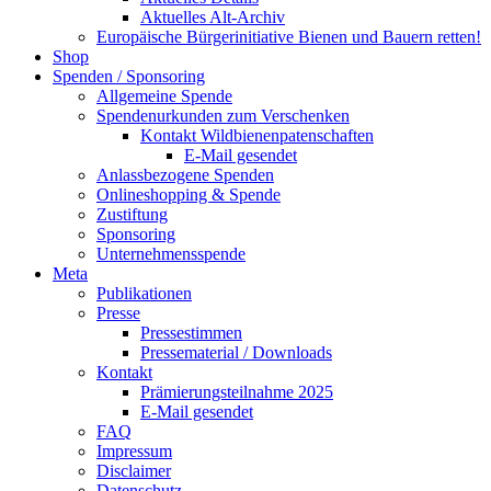
Aktuelles Alt-Archiv
Europäische Bürgerinitiative Bienen und Bauern retten!
Shop
Spenden / Sponsoring
Allgemeine Spende
Spendenurkunden zum Verschenken
Kontakt Wildbienenpatenschaften
E-Mail gesendet
Anlassbezogene Spenden
Onlineshopping & Spende
Zustiftung
Sponsoring
Unternehmensspende
Meta
Publikationen
Presse
Pressestimmen
Pressematerial / Downloads
Kontakt
Prämierungsteilnahme 2025
E-Mail gesendet
FAQ
Impressum
Disclaimer
Datenschutz