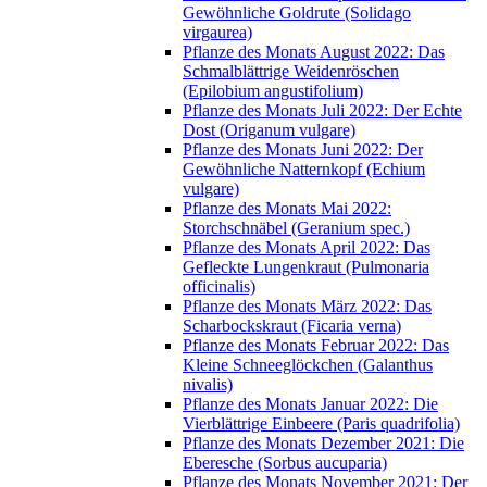
Gewöhnliche Goldrute (Solidago
virgaurea)
Pflanze des Monats August 2022: Das
Schmalblättrige Weidenröschen
(Epilobium angustifolium)
Pflanze des Monats Juli 2022: Der Echte
Dost (Origanum vulgare)
Pflanze des Monats Juni 2022: Der
Gewöhnliche Natternkopf (Echium
vulgare)
Pflanze des Monats Mai 2022:
Storchschnäbel (Geranium spec.)
Pflanze des Monats April 2022: Das
Gefleckte Lungenkraut (Pulmonaria
officinalis)
Pflanze des Monats März 2022: Das
Scharbockskraut (Ficaria verna)
Pflanze des Monats Februar 2022: Das
Kleine Schneeglöckchen (Galanthus
nivalis)
Pflanze des Monats Januar 2022: Die
Vierblättrige Einbeere (Paris quadrifolia)
Pflanze des Monats Dezember 2021: Die
Eberesche (Sorbus aucuparia)
Pflanze des Monats November 2021: Der