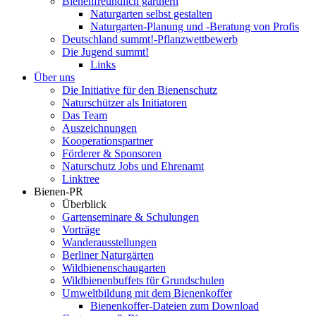
Bienenfreundlich gärtnern
Naturgarten selbst gestalten
Naturgarten-Planung und -Beratung von Profis
Deutschland summt!-Pflanzwettbewerb
Die Jugend summt!
Links
Über uns
Die Initiative für den Bienenschutz
Naturschützer als Initiatoren
Das Team
Auszeichnungen
Kooperationspartner
Förderer & Sponsoren
Naturschutz Jobs und Ehrenamt
Linktree
Bienen-PR
Überblick
Gartenseminare & Schulungen
Vorträge
Wanderausstellungen
Berliner Naturgärten
Wildbienenschaugarten
Wildbienenbuffets für Grundschulen
Umweltbildung mit dem Bienenkoffer
Bienenkoffer-Dateien zum Download