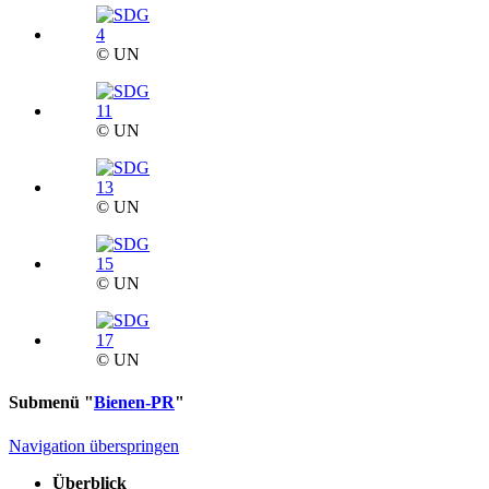
© UN
© UN
© UN
© UN
© UN
Submenü "
Bienen-PR
"
Navigation überspringen
Überblick