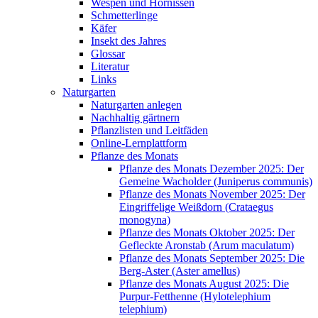
Wespen und Hornissen
Schmetterlinge
Käfer
Insekt des Jahres
Glossar
Literatur
Links
Naturgarten
Naturgarten anlegen
Nachhaltig gärtnern
Pflanzlisten und Leitfäden
Online-Lernplattform
Pflanze des Monats
Pflanze des Monats Dezember 2025: Der
Gemeine Wacholder (Juniperus communis)
Pflanze des Monats November 2025: Der
Eingriffelige Weißdorn (Crataegus
monogyna)
Pflanze des Monats Oktober 2025: Der
Gefleckte Aronstab (Arum maculatum)
Pflanze des Monats September 2025: Die
Berg-Aster (Aster amellus)
Pflanze des Monats August 2025: Die
Purpur-Fetthenne (Hylotelephium
telephium)