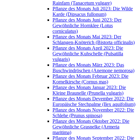
Rainfarn (Tanacetum vulgare)
Pflanze des Monats Juli 2023: Die Wilde
Karde (Dipsacus fullonum)
Pflanze des Monats Juni 2023: Der
Gewöhnliche Hornklee (Lotus
corniculatus)
Pflanze des Monats Mai 2023: Der
Schlangen-Knöterich (Bistorta officinalis)
Pflanze des Monats April 2023: Die
Gewöhnliche Kuhschelle (Pulsatilla
vulgaris)
Pflanze des Monats März 2023: Das
Buschwindröschen (Anemone nemorosa)
Pflanze des Monats Februar 2023: Die
Kornelkirsche (Cornus mas)
Pflanze des Monats Januar 2023: Die
Kleine Braunelle (Prunella vulgaris)
Pflanze des Monats Devember 2022: Die
Europäische Stechpalme (Ilex aquifolium)
Pflanze des Monats November 2022: Die
Schlehe (Prunus spinosa)
Pflanze des Monats Oktober 2022: Die
Gewöhnliche Grasnelke (Armeria
maritima)
Pflanze des Monats September 2022: Die