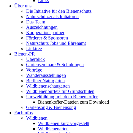
Links
Über uns
Die Initiative für den Bienenschutz
Naturschützer als Initiatoren
Das Team
Auszeichnungen
Kooperationspartner
Förderer & Sponsoren
Naturschutz Jobs und Ehrenamt
Linktree
Bienen-PR
Überblick
Gartenseminare & Schulungen
Vorträge
Wanderausstellungen
Berliner Naturgärten
Wildbienenschaugarten
Wildbienenbuffets für Grundschulen
Umweltbildung mit dem Bienenkoffer
Bienenkoffer-Dateien zum Download
Gartensong & Bienensong
Fachinfos
Wildbienen
Wildbienen kurz vorgestellt
Wildbienenarten