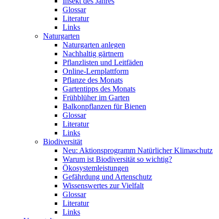
Insekt des Jahres
Glossar
Literatur
Links
Naturgarten
Naturgarten anlegen
Nachhaltig gärtnern
Pflanzlisten und Leitfäden
Online-Lernplattform
Pflanze des Monats
Gartentipps des Monats
Frühblüher im Garten
Balkonpflanzen für Bienen
Glossar
Literatur
Links
Biodiversität
Neu: Aktionsprogramm Natürlicher Klimaschutz
Warum ist Biodiversität so wichtig?
Ökosystemleistungen
Gefährdung und Artenschutz
Wissenswertes zur Vielfalt
Glossar
Literatur
Links