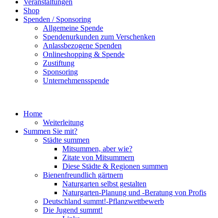
Veranstaltungen
Shop
Spenden / Sponsoring
Allgemeine Spende
Spendenurkunden zum Verschenken
Anlassbezogene Spenden
Onlineshopping & Spende
Zustiftung
Sponsoring
Unternehmensspende
Home
Weiterleitung
Summen Sie mit?
Städte summen
Mitsummen, aber wie?
Zitate von Mitsummern
Diese Städte & Regionen summen
Bienenfreundlich gärtnern
Naturgarten selbst gestalten
Naturgarten-Planung und -Beratung von Profis
Deutschland summt!-Pflanzwettbewerb
Die Jugend summt!