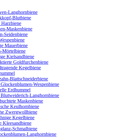
ven-Langhornbiene
kkopf-Blutbiene
 Harzbiene
ien-Maskenbiene
rn-Seidenbiene
 Wespenbiene
ige Mauerbiene
n-Mörtelbiene
ige Kielsandbiene
tierte Goldfurchenbiene
ltragende Kegelbiene
nhummel
ahn-Blattschneiderbiene
e Glockenblumen-Wespenbiene
Helle Erdhummel
 Blutweiderich-Langhornbiene
buchtete Maskenbiene
lische Keulhornbiene
che Zwergwollbiene
ähnige Kegelbiene
e Kleesandbiene
nglanz-Schmalbiene
Flockenblumen-Langhornbiene