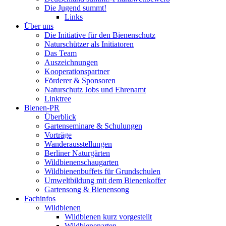
Die Jugend summt!
Links
Über uns
Die Initiative für den Bienenschutz
Naturschützer als Initiatoren
Das Team
Auszeichnungen
Kooperationspartner
Förderer & Sponsoren
Naturschutz Jobs und Ehrenamt
Linktree
Bienen-PR
Überblick
Gartenseminare & Schulungen
Vorträge
Wanderausstellungen
Berliner Naturgärten
Wildbienenschaugarten
Wildbienenbuffets für Grundschulen
Umweltbildung mit dem Bienenkoffer
Gartensong & Bienensong
Fachinfos
Wildbienen
Wildbienen kurz vorgestellt
Wildbienenarten