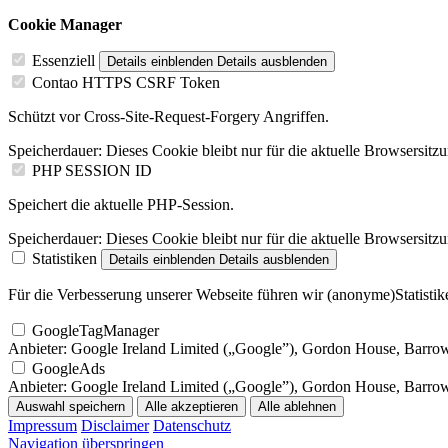
Cookie Manager
Essenziell
Details einblenden
Details ausblenden
Contao HTTPS CSRF Token
Schützt vor Cross-Site-Request-Forgery Angriffen.
Speicherdauer:
Dieses Cookie bleibt nur für die aktuelle Browsersitz
PHP SESSION ID
Speichert die aktuelle PHP-Session.
Speicherdauer:
Dieses Cookie bleibt nur für die aktuelle Browsersitz
Statistiken
Details einblenden
Details ausblenden
Für die Verbesserung unserer Webseite führen wir (anonyme)Statistike
GoogleTagManager
Anbieter:
Google Ireland Limited („Google”), Gordon House, Barrow S
GoogleAds
Anbieter:
Google Ireland Limited („Google”), Gordon House, Barrow S
Auswahl speichern
Alle akzeptieren
Alle ablehnen
Impressum
Disclaimer
Datenschutz
Navigation überspringen