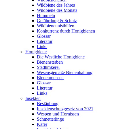
Wildbiene des Jahres
Wildbiene des Monats
Hummeln
Gefährdung & Schutz
Wildbienennisthilfen
Konkurrenz durch Honigbienen
Glossar
Literatur
Links
Honigbiene
Die Westliche Honigbiene
Bienensterben
Stadtimkerei
Wesensgemäße Bienenhaltung
Bienenmuseen
Glossar
Literatur
Links
Insekten
Bestäubung
Insektenschutzgesetz von 2021
Wespen und Hornissen
Schmetterlinge
Käfer