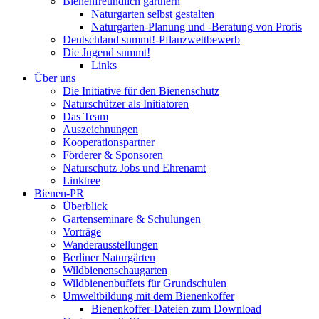
Bienenfreundlich gärtnern
Naturgarten selbst gestalten
Naturgarten-Planung und -Beratung von Profis
Deutschland summt!-Pflanzwettbewerb
Die Jugend summt!
Links
Über uns
Die Initiative für den Bienenschutz
Naturschützer als Initiatoren
Das Team
Auszeichnungen
Kooperationspartner
Förderer & Sponsoren
Naturschutz Jobs und Ehrenamt
Linktree
Bienen-PR
Überblick
Gartenseminare & Schulungen
Vorträge
Wanderausstellungen
Berliner Naturgärten
Wildbienenschaugarten
Wildbienenbuffets für Grundschulen
Umweltbildung mit dem Bienenkoffer
Bienenkoffer-Dateien zum Download