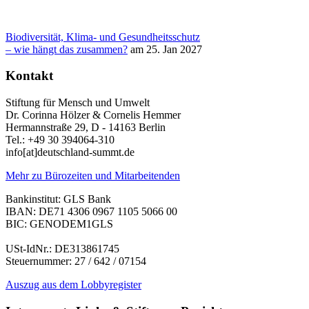
Biodiversität, Klima- und Gesundheitsschutz
– wie hängt das zusammen?
am 25. Jan 2027
Kontakt
Stiftung für Mensch und Umwelt
Dr. Corinna Hölzer & Cornelis Hemmer
Hermannstraße 29, D - 14163 Berlin
Tel.: +49 30 394064-310
info
[at]
deutschland-summt.de
Mehr zu Bürozeiten und Mitarbeitenden
Bankinstitut: GLS Bank
IBAN: DE71 4306 0967 1105 5066 00
BIC: GENODEM1GLS
USt-IdNr.: DE313861745
Steuernummer: 27 / 642 / 07154
Auszug aus dem Lobbyregister