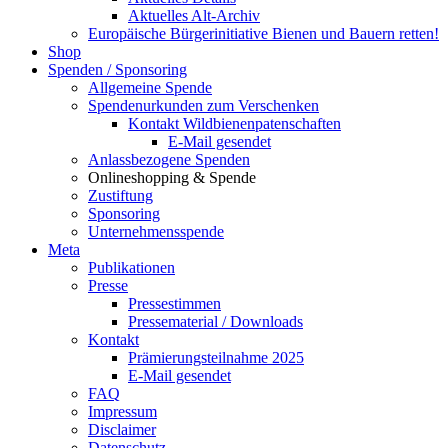
Aktuelles Alt-Archiv
Europäische Bürgerinitiative Bienen und Bauern retten!
Shop
Spenden / Sponsoring
Allgemeine Spende
Spendenurkunden zum Verschenken
Kontakt Wildbienenpatenschaften
E-Mail gesendet
Anlassbezogene Spenden
Onlineshopping & Spende
Zustiftung
Sponsoring
Unternehmensspende
Meta
Publikationen
Presse
Pressestimmen
Pressematerial / Downloads
Kontakt
Prämierungsteilnahme 2025
E-Mail gesendet
FAQ
Impressum
Disclaimer
Datenschutz