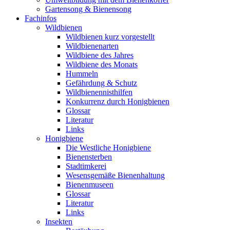
Gartensong & Bienensong
Fachinfos
Wildbienen
Wildbienen kurz vorgestellt
Wildbienenarten
Wildbiene des Jahres
Wildbiene des Monats
Hummeln
Gefährdung & Schutz
Wildbienennisthilfen
Konkurrenz durch Honigbienen
Glossar
Literatur
Links
Honigbiene
Die Westliche Honigbiene
Bienensterben
Stadtimkerei
Wesensgemäße Bienenhaltung
Bienenmuseen
Glossar
Literatur
Links
Insekten