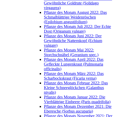
Gewöhnliche Goldrute (Solidago
virgaurea)
Pflanze des Monats August 2022: Das
Schmalblättrige Weidenröschen
(Epilobium angustifolium)
Pflanze des Monats Juli 2022: Der Echte
Dost (Origanum vulgare)
Pflanze des Monats Juni 2022: Der
Gewöhnliche Natternkopf (Echium
vulgare)
Pflanze des Monats Mai 2022:
Storchschnäbel (Geranium spec.)
Pflanze des Monats April 2022: Das
Gefleckte Lungenkraut (Pulmonaria
officinalis)
Pflanze des Monats März 2022: Das
Scharbockskraut (Ficaria verna)
Pflanze des Monats Februar 2022: Das
Kleine Schneeglöckchen (Galanthus
nivalis)
Pflanze des Monats Januar 2022: Die
Vierblättrige Einbeere (Paris quadrifolia)
Pflanze des Monats Dezember 2021: Die
Eberesche (Sorbus aucuparia)
Pflanze des Monats November 2021: Der