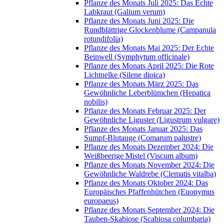
Pflanze des Monats Juli 2025: Das Echte
Labkraut (Galium verum)
Pflanze des Monats Juni 2025: Die
Rundblättrige Glockenblume (Campanula
rotundifolia)
Pflanze des Monats Mai 2025: Der Echte
Beinwell (Symphytum officinale)
Pflanze des Monats April 2025: Die Rote
Lichtnelke (Silene dioica)
Pflanze des Monats März 2025: Das
Gewöhnliche Leberblümchen (Hepatica
nobilis)
Pflanze des Monats Februar 2025: Der
Gewöhnliche Liguster (Ligustrum vulgare)
Pflanze des Monats Januar 2025: Das
Sumpf-Blutauge (Comarum palustre)
Pflanze des Monats Dezember 2024: Die
Weißbeerige Mistel (Viscum album)
Pflanze des Monats November 2024: Die
Gewöhnliche Waldrebe (Clematis vitalba)
Pflanze des Monats Oktober 2024: Das
Europäisches Pfaffenhütchen (Euonymus
europaeus)
Pflanze des Monats September 2024: Die
Tauben-Skabiose (Scabiosa columbaria)