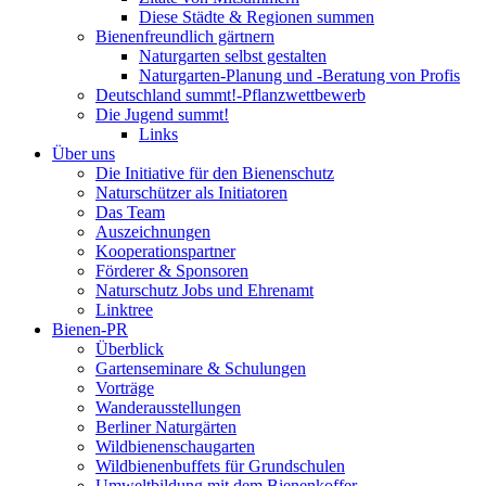
Diese Städte & Regionen summen
Bienenfreundlich gärtnern
Naturgarten selbst gestalten
Naturgarten-Planung und -Beratung von Profis
Deutschland summt!-Pflanzwettbewerb
Die Jugend summt!
Links
Über uns
Die Initiative für den Bienenschutz
Naturschützer als Initiatoren
Das Team
Auszeichnungen
Kooperationspartner
Förderer & Sponsoren
Naturschutz Jobs und Ehrenamt
Linktree
Bienen-PR
Überblick
Gartenseminare & Schulungen
Vorträge
Wanderausstellungen
Berliner Naturgärten
Wildbienenschaugarten
Wildbienenbuffets für Grundschulen
Umweltbildung mit dem Bienenkoffer