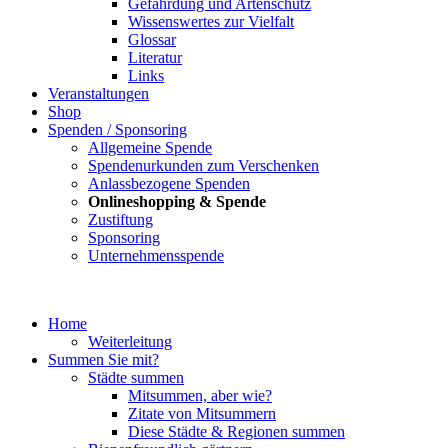
Gefährdung und Artenschutz
Wissenswertes zur Vielfalt
Glossar
Literatur
Links
Veranstaltungen
Shop
Spenden / Sponsoring
Allgemeine Spende
Spendenurkunden zum Verschenken
Anlassbezogene Spenden
Onlineshopping & Spende
Zustiftung
Sponsoring
Unternehmensspende
Home
Weiterleitung
Summen Sie mit?
Städte summen
Mitsummen, aber wie?
Zitate von Mitsummern
Diese Städte & Regionen summen