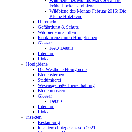
Wildbiene des Monats März 2016: Die
Frühe Lockensandbiene
Wildbiene des Monats Februar 2016: Die
Kleine Holzbiene
Hummeln
Gefährdung & Schutz
Wildbienennisthilfen
Konkurrenz durch Honigbienen
Glossar
FAQ-Details
Literatur
Links
Honigbiene
Die Westliche Honigbiene
Bienensterben
Stadtimkerei
Wesensgemäße Bienenhaltung
Bienenmuseen
Glossar
Details
Literatur
Links
Insekten
Bestäubung
Insektenschutzgesetz von 2021