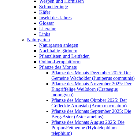
Wespen und Hornissen
Schmetterlinge
Käfer
Insekt des Jahres
Glossar
Literatur
Links
Naturgarten
Naturgarten anlegen
Nachhaltig gärtnern
Pflanzlisten und Leitfäden
Online-Lernplattform
Pflanze des Monats
Pflanze des Monats Dezember 2025: Der
Gemeine Wacholder (Juniperus communis)
Pflanze des Monats November 2025: Der
Eingriffelige Weißdorn (Crataegus
monogyna)
Pflanze des Monats Oktober 2025: Der
Gefleckte Aronstab (Arum maculatum)
Pflanze des Monats September 2025: Die
Berg-Aster (Aster amellus)
Pflanze des Monats August 2025: Die
Purpur-Fetthenne (Hylotelephium
telephium)