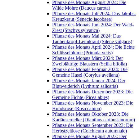
Pflanze des Monats August 2024: Die
Wilde Möhre (Daucus carota)
Pflanze des Monats Juli 2024: Das Jakobs-
Kreuzkraut (Senecio jacobaea)
Pflanze des Monats Juni 2024: Der Wald-
Ziest (Stachys sylvatica)
Pflanze des Monats Mai 2024: Das
Taubenkropf-Leimkraut (Silene vulgaris)
Pflanze des Monats April 2024: Die Echte
Schlüsselblume (Primula veris)
Pflanze des Monats März 2024: Der
Zweiblättrige Blaustern (Scilla bifolia)
Pflanze des Monats Februar 2024: Die
Gemeine Hasel (Corylus avellana)
Pflanze des Monats Januar 2024: Der
Blutweiderich (Lythrum salicaria)
Pflanze des Monats Dezember 2023: Die
Gemeine Fichte (Picea abies)
Pflanze des Monats November 2023: Die
Hundsrose (Rosa canina)
Pflanze des Monats Oktober 2023: Die
Kartäusernelke (Dianthus carthusianorum)
Pflanze des Monats September 2023: Die
Herbstzeitlose (Colchicum autumnale)
Pflanze des Monats August 2023: Der