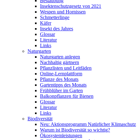
Bestäubung
Insektenschutzgesetz von 2021
Wespen und Hornissen
Schmetterlinge
Käfer
Insekt des Jahres
Glossar
Literatur
Links
Naturgarten
Naturgarten anlegen
Nachhaltig gärtnern
Pflanzlisten und Leitfäden
Online-Lernplattform
Pflanze des Monats
Gartentipps des Monats
Frühblüher im Garten
Balkonpflanzen für Bienen
Glossar
Literatur
Links
Biodiversität
Neu: Aktionsprogramm Natürlicher Klimaschutz
Warum ist Biodiversität so wichtig?
Ökosystemleistungen