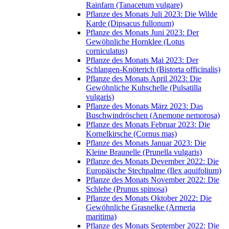
Rainfarn (Tanacetum vulgare)
Pflanze des Monats Juli 2023: Die Wilde
Karde (Dipsacus fullonum)
Pflanze des Monats Juni 2023: Der
Gewöhnliche Hornklee (Lotus
corniculatus)
Pflanze des Monats Mai 2023: Der
Schlangen-Knöterich (Bistorta officinalis)
Pflanze des Monats April 2023: Die
Gewöhnliche Kuhschelle (Pulsatilla
vulgaris)
Pflanze des Monats März 2023: Das
Buschwindröschen (Anemone nemorosa)
Pflanze des Monats Februar 2023: Die
Kornelkirsche (Cornus mas)
Pflanze des Monats Januar 2023: Die
Kleine Braunelle (Prunella vulgaris)
Pflanze des Monats Devember 2022: Die
Europäische Stechpalme (Ilex aquifolium)
Pflanze des Monats November 2022: Die
Schlehe (Prunus spinosa)
Pflanze des Monats Oktober 2022: Die
Gewöhnliche Grasnelke (Armeria
maritima)
Pflanze des Monats September 2022: Die