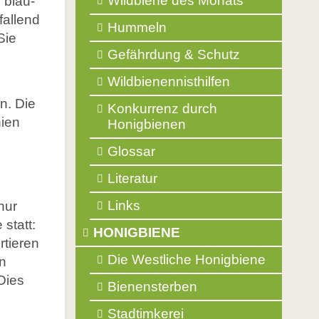
Wildbiene des Monats
 blau-
Balkonpflanzen für Bienen
fallend
Glossar
Hummeln
Sie
Literatur
Gefährdung & Schutz
Links
Wildbienennisthilfen
n. Die
Konkurrenz durch
nien
Honigbienen
Glossar
Literatur
Links
nur
statt:
HONIGBIENE
rtieren
Die Westliche Honigbiene
en
Dies
Bienensterben
Stadtimkerei