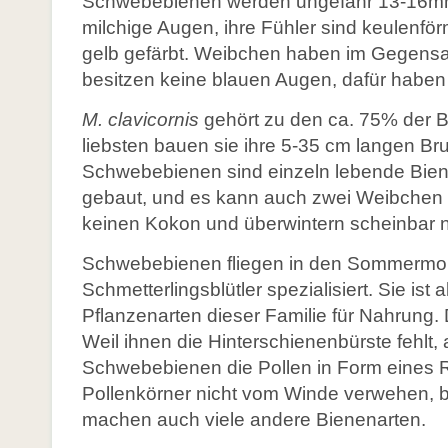
Schwebebienen werden ungefähr 13-16mm 
Konkurrenz durch Honigbienen
Links
milchige Augen, ihre Fühler sind keulenförm
Glossar
gelb gefärbt. Weibchen haben im Gegensa
Literatur
Links
besitzen keine blauen Augen, dafür haben
Links
M. clavicornis
gehört zu den ca. 75% der B
liebsten bauen sie ihre 5-35 cm langen Br
Schwebebienen sind einzeln lebende Bien
Neu: Aktionsprogramm Natürlicher Klimaschutz
gebaut, und es kann auch zwei Weibchen p
keinen Kokon und überwintern scheinbar n
Warum ist Biodiversität so wichtig?
Ökosystemleistungen
Schwebebienen fliegen in den Sommermon
Schmetterlingsblütler spezialisiert. Sie ist 
Gefährdung und Artenschutz
Pflanzenarten dieser Familie für Nahrung.
Wissenswertes zur Vielfalt
Weil ihnen die Hinterschienenbürste fehlt, 
Glossar
Schwebebienen die Pollen in Form eines R
Pollenkörner nicht vom Winde verwehen, be
Literatur
machen auch viele andere Bienenarten.
Links