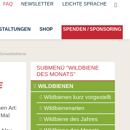
Suchb
FAQ
NEWSLETTER
LEICHTE SPRACHE
STALTUNGEN
SHOP
SPENDEN / SPONSORING
-Schwebebiene
Naturgarten anlegen
SUBMENÜ "
WILDBIENE
von 2021
Nachhaltig gärtnern
DES MONATS
"
n
Pflanzlisten und Leitfäden
E
Navigation
WILDBIENEN
überspringen
Online-Lernplattform
Wildbienen kurz vorgestellt
Pflanze des Monats
en Art:
Wildbienenarten
Gartentipps des Monats
 Mal
Wildbiene des Jahres
Frühblüher im Garten