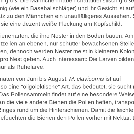
groß. Die Männchen haben charakteristisch große
Literatur
ig (wie ein Baseballschläger) und ihr Gesicht ist auf
Links
tz zu den Männchen ein unauffälligeres Aussehen. 
 sie eine dezent weiße Fleckung am Kopfschild.
ienenarten, die ihre Nester in den Boden bauen. Am
utzellen an ebenen, nur schütter bewachsenen Stelle
en, dennoch werden Nester meist in kleineren Kolo
ro Nest geben. Auch interessant: Die Larven bilden
ur als Ruhelarve.
aten von Juni bis August.
M. clavicornis
ist auf
also eine "oligolektische" Art, das bedeutet, sie sucht 
 Das Pollensammeln findet auf eine besondere Weise 
an die viele andere Bienen die Pollen heften, transpo
inges rund um die Hinterschienen. Damit die leicht
feuchten die Bienen den Pollen vorher mit Nektar. 