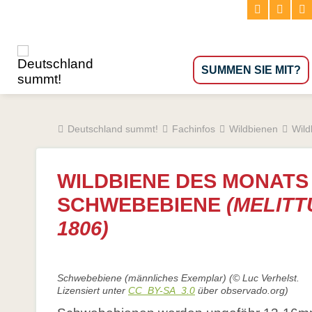
Navigation
SUMMEN SIE MIT?
überspringen
Deutschland summt!
Fachinfos
Wildbienen
Wild
Mitsummen, aber wie?
Wildbienen kurz vorgestellt
Die Wes
Zitate von Mitsummern
Wildbienenarten
Bienens
WILDBIENE DES MONATS 
Diese Städte & Regionen summen
Wildbiene des Jahres
Stadtimk
SCHWEBEBIENE
(MELITT
Wildbiene des Monats
Wesensg
1806)
Hummeln
Bienen
Naturgarten selbst gestalten
Gefährdung & Schutz
Glossar
Schwebebiene (männliches Exemplar) (© Luc Verhelst.
Naturgarten-Planung und -Beratung von Profis
Wildbienennisthilfen
Literatur
Lizensiert unter
CC_BY-SA_3.0
über observado.org)