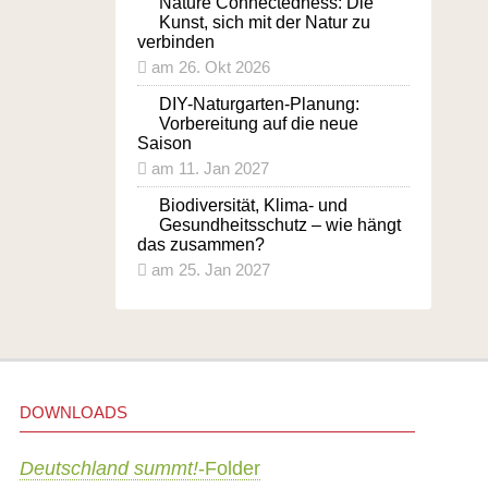
Nature Connectedness: Die
Kunst, sich mit der Natur zu
verbinden
am 26. Okt 2026
DIY-Naturgarten-Planung:
Vorbereitung auf die neue
Saison
am 11. Jan 2027
Biodiversität, Klima- und
Gesundheitsschutz – wie hängt
das zusammen?
am 25. Jan 2027
DOWNLOADS
Deutschland summt!
-Folder