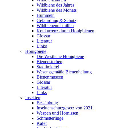
Wildbiene des Jahres
Wildbiene des Monats
Hummeln
Gefährdung & Schutz
Wildbienennisthilfen
Konkurrenz durch Honigbienen
Glossar
Literatur
Links
Honigbiene
Die Westliche Honigbiene
Bienensterben
Stadtimkerei
Wesensgemäße Bienenhaltung
Bienenmuseen
Glossar
Literatur
Links
Insekten
Bestäubung
Insektenschutzgesetz von 2021
Wespen und Hornissen
Schmetterlinge
Käfer