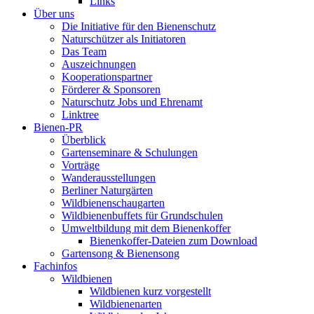
Links
Über uns
Die Initiative für den Bienenschutz
Naturschützer als Initiatoren
Das Team
Auszeichnungen
Kooperationspartner
Förderer & Sponsoren
Naturschutz Jobs und Ehrenamt
Linktree
Bienen-PR
Überblick
Gartenseminare & Schulungen
Vorträge
Wanderausstellungen
Berliner Naturgärten
Wildbienenschaugarten
Wildbienenbuffets für Grundschulen
Umweltbildung mit dem Bienenkoffer
Bienenkoffer-Dateien zum Download
Gartensong & Bienensong
Fachinfos
Wildbienen
Wildbienen kurz vorgestellt
Wildbienenarten