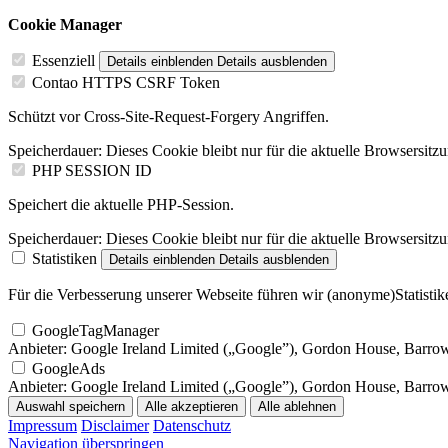
Cookie Manager
Essenziell
Details einblenden
Details ausblenden
Contao HTTPS CSRF Token
Schützt vor Cross-Site-Request-Forgery Angriffen.
Speicherdauer:
Dieses Cookie bleibt nur für die aktuelle Browsersitz
PHP SESSION ID
Speichert die aktuelle PHP-Session.
Speicherdauer:
Dieses Cookie bleibt nur für die aktuelle Browsersitz
Statistiken
Details einblenden
Details ausblenden
Für die Verbesserung unserer Webseite führen wir (anonyme)Statistike
GoogleTagManager
Anbieter:
Google Ireland Limited („Google”), Gordon House, Barrow S
GoogleAds
Anbieter:
Google Ireland Limited („Google”), Gordon House, Barrow S
Auswahl speichern
Alle akzeptieren
Alle ablehnen
Impressum
Disclaimer
Datenschutz
Navigation überspringen