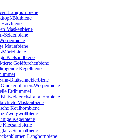
ven-Langhornbiene
kkopf-Blutbiene
 Harzbiene
ien-Maskenbiene
rn-Seidenbiene
 Wespenbiene
ige Mauerbiene
n-Mörtelbiene
ige Kielsandbiene
tierte Goldfurchenbiene
ltragende Kegelbiene
nhummel
ahn-Blattschneiderbiene
e Glockenblumen-Wespenbiene
Helle Erdhummel
 Blutweiderich-Langhornbiene
buchtete Maskenbiene
lische Keulhornbiene
che Zwergwollbiene
ähnige Kegelbiene
e Kleesandbiene
nglanz-Schmalbiene
Flockenblumen-Langhornbiene