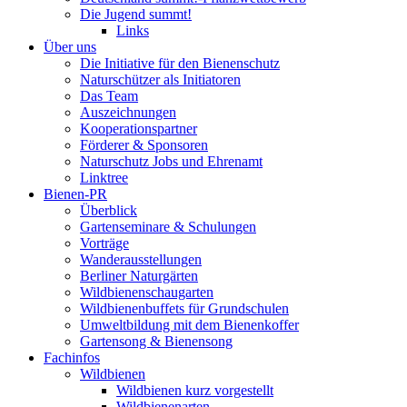
Die Jugend summt!
Links
Über uns
Die Initiative für den Bienenschutz
Naturschützer als Initiatoren
Das Team
Auszeichnungen
Kooperationspartner
Förderer & Sponsoren
Naturschutz Jobs und Ehrenamt
Linktree
Bienen-PR
Überblick
Gartenseminare & Schulungen
Vorträge
Wanderausstellungen
Berliner Naturgärten
Wildbienenschaugarten
Wildbienenbuffets für Grundschulen
Umweltbildung mit dem Bienenkoffer
Gartensong & Bienensong
Fachinfos
Wildbienen
Wildbienen kurz vorgestellt
Wildbienenarten