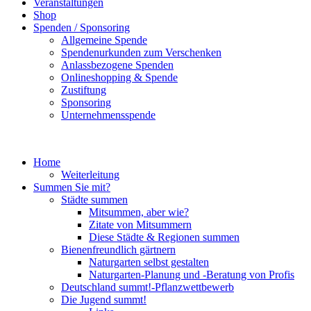
Veranstaltungen
Shop
Spenden / Sponsoring
Allgemeine Spende
Spendenurkunden zum Verschenken
Anlassbezogene Spenden
Onlineshopping & Spende
Zustiftung
Sponsoring
Unternehmensspende
Home
Weiterleitung
Summen Sie mit?
Städte summen
Mitsummen, aber wie?
Zitate von Mitsummern
Diese Städte & Regionen summen
Bienenfreundlich gärtnern
Naturgarten selbst gestalten
Naturgarten-Planung und -Beratung von Profis
Deutschland summt!-Pflanzwettbewerb
Die Jugend summt!