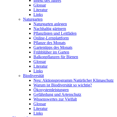
Insekt des Jahres
Glossar
Literatur
Links
Naturgarten
Naturgarten anlegen
Nachhaltig gärtnern
Pflanzlisten und Leitfäden
Online-Lernplattform
Pflanze des Monats
Gartentipps des Monats
Frühblüher im Garten
Balkonpflanzen für Bienen
Glossar
Literatur
Links
Biodiversität
Neu: Aktionsprogramm Natürlicher Klimaschutz
Warum ist Biodiversität so wichtig?
Ökosystemleistungen
Gefährdung und Artenschutz
Wissenswertes zur Vielfalt
Glossar
Literatur
Links