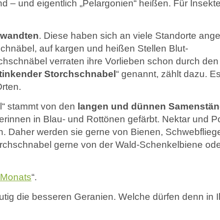
Literatur
d – und eigentlich „Pelargonien“ heißen. Für Insekt
Links
rwandten
. Diese haben sich an viele Standorte ang
hnäbel, auf kargen und heißen Stellen Blut-
hschnäbel verraten ihre Vorlieben schon durch den
tinkender Storchschnabel
“ genannt, zählt dazu. E
rten.
l“ stammt von den
langen und dünnen Samenstä
terinnen in Blau- und Rottönen gefärbt. Nektar und P
chen. Daher werden sie gerne von Bienen, Schwebflie
torchschnabel gerne von der Wald-Schenkelbiene ode
 Monats
“.
utig die besseren Geranien. Welche dürfen denn in 