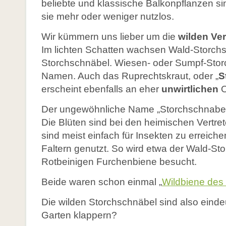
Konkurrenz durch Honigbienen
Links
beliebte und klassische Balkonpflanzen sin
sie mehr oder weniger nutzlos.
Glossar
Literatur
Wir kümmern uns lieber um die
wilden Ve
Links
Im lichten Schatten wachsen Wald-Storchsc
Links
Storchschnäbel. Wiesen- oder Sumpf-Storc
Namen. Auch das Ruprechtskraut, oder „
S
erscheint ebenfalls an eher
unwirtlichen
O
Neu: Aktionsprogramm Natürlicher Klimaschutz
Der ungewöhnliche Name „Storchschnabe
Warum ist Biodiversität so wichtig?
Die Blüten sind bei den heimischen Vertre
Ökosystemleistungen
sind meist einfach für Insekten zu errei
Gefährdung und Artenschutz
Faltern genutzt. So wird etwa der Wald-S
Rotbeinigen Furchenbiene besucht.
Wissenswertes zur Vielfalt
Beide waren schon einmal „
Wildbiene des
Glossar
Literatur
Die wilden Storchschnäbel sind also einde
Garten klappern?
Links