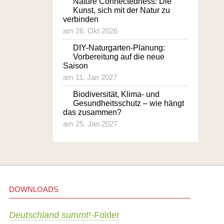
Nature Connectedness: Die
Kunst, sich mit der Natur zu
verbinden
am 26. Okt 2026
DIY-Naturgarten-Planung:
Vorbereitung auf die neue
Saison
am 11. Jan 2027
Biodiversität, Klima- und
Gesundheitsschutz – wie hängt
das zusammen?
am 25. Jan 2027
DOWNLOADS
Deutschland summt!
-Folder