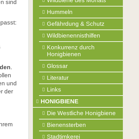
Wildbiene des Monats
Balkonpflanzen für Bienen
en sind
Glossar
Hummeln
Literatur
epasst:
Gefährdung & Schutz
Links
Wildbienennisthilfen
s
Konkurrenz durch
Honigbienen
Glossar
nden
.
ollen
Literatur
gen und
Links
r der
HONIGBIENE
Die Westliche Honigbiene
Ihrem
Bienensterben
Stadtimkerei