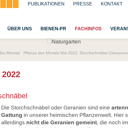
Navigation
PUBLIKATIONEN
PRESSE
KONTAKT
überspringen
ÜBER UNS
BIENEN-PR
FACHINFOS
VERAN
 des Monats
Pflanze des Monats Mai 2022: Storchschnäbel (Geranium
tliche Honigbiene
Bestäubung
terben
Insektenschutzgesetz 
 2022
erei
Wespen und Hornisse
emäße Bienenhaltung
Schmetterlinge
schnäbel
museen
Käfer
Die Storchschnäbel oder Geranien sind eine
artenr
Insekt des Jahres
Gattung
in unserer heimischen Pflanzenwelt. Hier s
Glossar
allerdings
nicht die Geranien gemeint
, die noch i