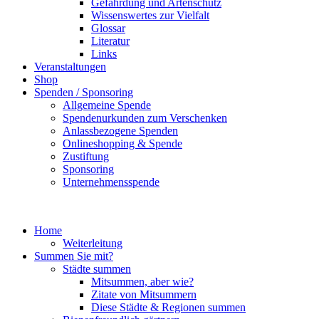
Gefährdung und Artenschutz
Wissenswertes zur Vielfalt
Glossar
Literatur
Links
Veranstaltungen
Shop
Spenden / Sponsoring
Allgemeine Spende
Spendenurkunden zum Verschenken
Anlassbezogene Spenden
Onlineshopping & Spende
Zustiftung
Sponsoring
Unternehmensspende
Home
Weiterleitung
Summen Sie mit?
Städte summen
Mitsummen, aber wie?
Zitate von Mitsummern
Diese Städte & Regionen summen