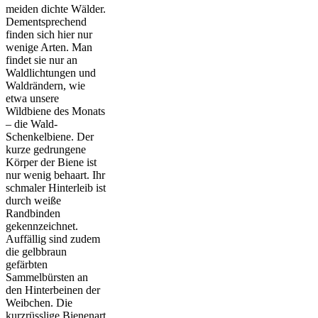
meiden dichte Wälder.
Dementsprechend
finden sich hier nur
wenige Arten. Man
findet sie nur an
Waldlichtungen und
Waldrändern, wie
etwa unsere
Wildbiene des Monats
– die Wald-
Schenkelbiene. Der
kurze gedrungene
Körper der Biene ist
nur wenig behaart. Ihr
schmaler Hinterleib ist
durch weiße
Randbinden
gekennzeichnet.
Auffällig sind zudem
die gelbbraun
gefärbten
Sammelbürsten an
den Hinterbeinen der
Weibchen. Die
kurzrüsslige Bienenart