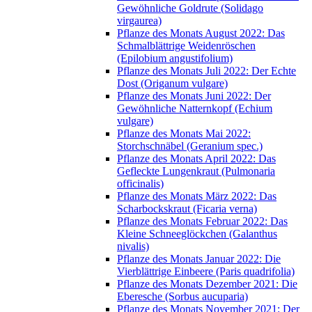
Gewöhnliche Goldrute (Solidago
virgaurea)
Pflanze des Monats August 2022: Das
Schmalblättrige Weidenröschen
(Epilobium angustifolium)
Pflanze des Monats Juli 2022: Der Echte
Dost (Origanum vulgare)
Pflanze des Monats Juni 2022: Der
Gewöhnliche Natternkopf (Echium
vulgare)
Pflanze des Monats Mai 2022:
Storchschnäbel (Geranium spec.)
Pflanze des Monats April 2022: Das
Gefleckte Lungenkraut (Pulmonaria
officinalis)
Pflanze des Monats März 2022: Das
Scharbockskraut (Ficaria verna)
Pflanze des Monats Februar 2022: Das
Kleine Schneeglöckchen (Galanthus
nivalis)
Pflanze des Monats Januar 2022: Die
Vierblättrige Einbeere (Paris quadrifolia)
Pflanze des Monats Dezember 2021: Die
Eberesche (Sorbus aucuparia)
Pflanze des Monats November 2021: Der