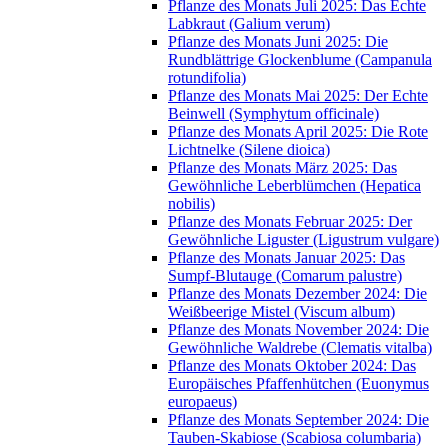
Pflanze des Monats Juli 2025: Das Echte
Labkraut (Galium verum)
Pflanze des Monats Juni 2025: Die
Rundblättrige Glockenblume (Campanula
rotundifolia)
Pflanze des Monats Mai 2025: Der Echte
Beinwell (Symphytum officinale)
Pflanze des Monats April 2025: Die Rote
Lichtnelke (Silene dioica)
Pflanze des Monats März 2025: Das
Gewöhnliche Leberblümchen (Hepatica
nobilis)
Pflanze des Monats Februar 2025: Der
Gewöhnliche Liguster (Ligustrum vulgare)
Pflanze des Monats Januar 2025: Das
Sumpf-Blutauge (Comarum palustre)
Pflanze des Monats Dezember 2024: Die
Weißbeerige Mistel (Viscum album)
Pflanze des Monats November 2024: Die
Gewöhnliche Waldrebe (Clematis vitalba)
Pflanze des Monats Oktober 2024: Das
Europäisches Pfaffenhütchen (Euonymus
europaeus)
Pflanze des Monats September 2024: Die
Tauben-Skabiose (Scabiosa columbaria)