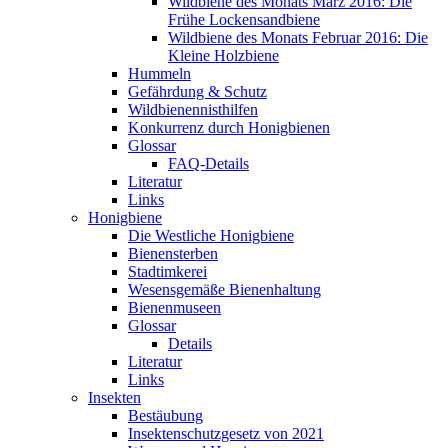
Wildbiene des Monats März 2016: Die
Frühe Lockensandbiene
Wildbiene des Monats Februar 2016: Die
Kleine Holzbiene
Hummeln
Gefährdung & Schutz
Wildbienennisthilfen
Konkurrenz durch Honigbienen
Glossar
FAQ-Details
Literatur
Links
Honigbiene
Die Westliche Honigbiene
Bienensterben
Stadtimkerei
Wesensgemäße Bienenhaltung
Bienenmuseen
Glossar
Details
Literatur
Links
Insekten
Bestäubung
Insektenschutzgesetz von 2021