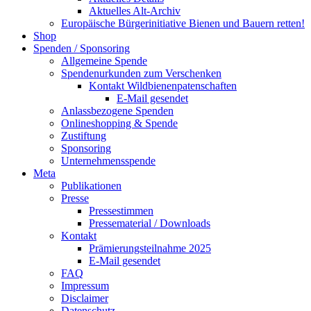
Aktuelles Alt-Archiv
Europäische Bürgerinitiative Bienen und Bauern retten!
Shop
Spenden / Sponsoring
Allgemeine Spende
Spendenurkunden zum Verschenken
Kontakt Wildbienenpatenschaften
E-Mail gesendet
Anlassbezogene Spenden
Onlineshopping & Spende
Zustiftung
Sponsoring
Unternehmensspende
Meta
Publikationen
Presse
Pressestimmen
Pressematerial / Downloads
Kontakt
Prämierungsteilnahme 2025
E-Mail gesendet
FAQ
Impressum
Disclaimer
Datenschutz