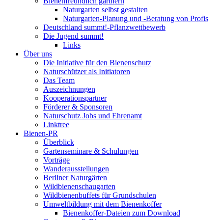
Bienenfreundlich gärtnern
Naturgarten selbst gestalten
Naturgarten-Planung und -Beratung von Profis
Deutschland summt!-Pflanzwettbewerb
Die Jugend summt!
Links
Über uns
Die Initiative für den Bienenschutz
Naturschützer als Initiatoren
Das Team
Auszeichnungen
Kooperationspartner
Förderer & Sponsoren
Naturschutz Jobs und Ehrenamt
Linktree
Bienen-PR
Überblick
Gartenseminare & Schulungen
Vorträge
Wanderausstellungen
Berliner Naturgärten
Wildbienenschaugarten
Wildbienenbuffets für Grundschulen
Umweltbildung mit dem Bienenkoffer
Bienenkoffer-Dateien zum Download