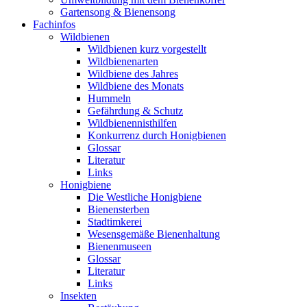
Gartensong & Bienensong
Fachinfos
Wildbienen
Wildbienen kurz vorgestellt
Wildbienenarten
Wildbiene des Jahres
Wildbiene des Monats
Hummeln
Gefährdung & Schutz
Wildbienennisthilfen
Konkurrenz durch Honigbienen
Glossar
Literatur
Links
Honigbiene
Die Westliche Honigbiene
Bienensterben
Stadtimkerei
Wesensgemäße Bienenhaltung
Bienenmuseen
Glossar
Literatur
Links
Insekten