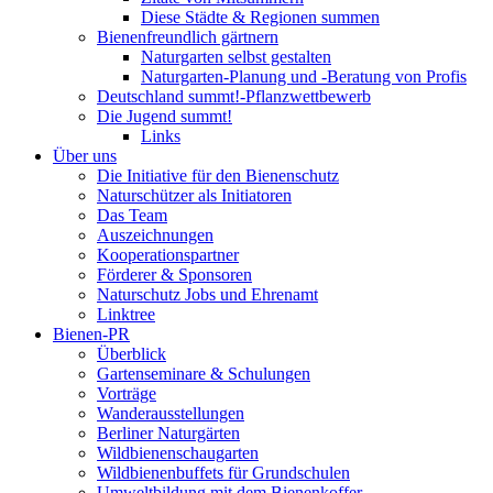
Diese Städte & Regionen summen
Bienenfreundlich gärtnern
Naturgarten selbst gestalten
Naturgarten-Planung und -Beratung von Profis
Deutschland summt!-Pflanzwettbewerb
Die Jugend summt!
Links
Über uns
Die Initiative für den Bienenschutz
Naturschützer als Initiatoren
Das Team
Auszeichnungen
Kooperationspartner
Förderer & Sponsoren
Naturschutz Jobs und Ehrenamt
Linktree
Bienen-PR
Überblick
Gartenseminare & Schulungen
Vorträge
Wanderausstellungen
Berliner Naturgärten
Wildbienenschaugarten
Wildbienenbuffets für Grundschulen
Umweltbildung mit dem Bienenkoffer