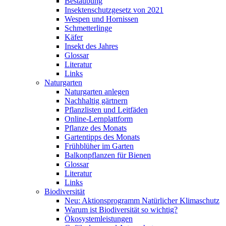
Bestäubung
Insektenschutzgesetz von 2021
Wespen und Hornissen
Schmetterlinge
Käfer
Insekt des Jahres
Glossar
Literatur
Links
Naturgarten
Naturgarten anlegen
Nachhaltig gärtnern
Pflanzlisten und Leitfäden
Online-Lernplattform
Pflanze des Monats
Gartentipps des Monats
Frühblüher im Garten
Balkonpflanzen für Bienen
Glossar
Literatur
Links
Biodiversität
Neu: Aktionsprogramm Natürlicher Klimaschutz
Warum ist Biodiversität so wichtig?
Ökosystemleistungen