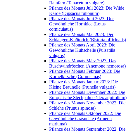
Rainfarn (Tanacetum vulgare)
Pflanze des Monats Juli 2023: Die Wilde
Karde (Dipsacus fullonum)
Pflanze des Monats Juni 2023: Der
Gewöhnliche Hornklee (Lotus
corniculatus)
Pflanze des Monats Mai 2023: Der
Schlangen-Knöterich (Bistorta officinalis)
Pflanze des Monats April 2023: Die
Gewöhnliche Kuhschelle (Pulsatilla
vulgaris)
Pflanze des Monats März 2023: Das
Buschwindröschen (Anemone nemorosa)
Pflanze des Monats Februar 2023: Die
Kornelkirsche (Cornus mas)
Pflanze des Monats Januar 2023: Die
Kleine Braunelle (Prunella vulgaris)
Pflanze des Monats Devember 2022: Die
Europäische Stechpalme (Ilex aquifolium)
Pflanze des Monats November 2022: Die
Schlehe (Prunus spinosa)
Pflanze des Monats Oktober 2022: Die
Gewöhnliche Grasnelke (Armeria
maritima)
Pflanze des Monats September 2022: Die