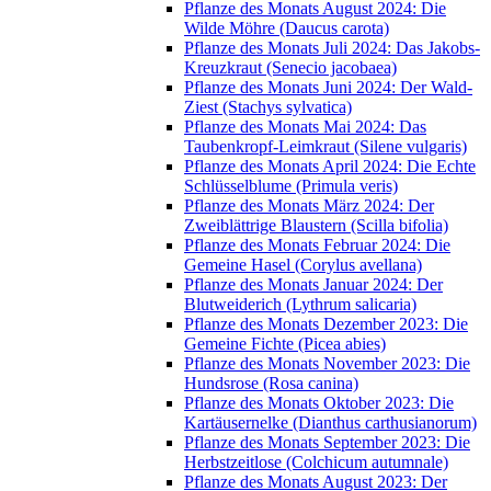
Pflanze des Monats August 2024: Die
Wilde Möhre (Daucus carota)
Pflanze des Monats Juli 2024: Das Jakobs-
Kreuzkraut (Senecio jacobaea)
Pflanze des Monats Juni 2024: Der Wald-
Ziest (Stachys sylvatica)
Pflanze des Monats Mai 2024: Das
Taubenkropf-Leimkraut (Silene vulgaris)
Pflanze des Monats April 2024: Die Echte
Schlüsselblume (Primula veris)
Pflanze des Monats März 2024: Der
Zweiblättrige Blaustern (Scilla bifolia)
Pflanze des Monats Februar 2024: Die
Gemeine Hasel (Corylus avellana)
Pflanze des Monats Januar 2024: Der
Blutweiderich (Lythrum salicaria)
Pflanze des Monats Dezember 2023: Die
Gemeine Fichte (Picea abies)
Pflanze des Monats November 2023: Die
Hundsrose (Rosa canina)
Pflanze des Monats Oktober 2023: Die
Kartäusernelke (Dianthus carthusianorum)
Pflanze des Monats September 2023: Die
Herbstzeitlose (Colchicum autumnale)
Pflanze des Monats August 2023: Der