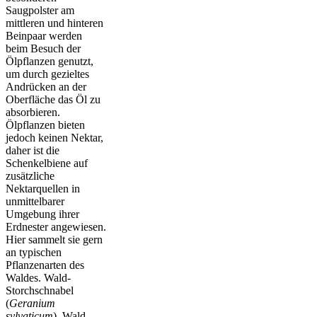
Saugpolster am
mittleren und hinteren
Beinpaar werden
beim Besuch der
Ölpflanzen genutzt,
um durch gezieltes
Andrücken an der
Oberfläche das Öl zu
absorbieren.
Ölpflanzen bieten
jedoch keinen Nektar,
daher ist die
Schenkelbiene auf
zusätzliche
Nektarquellen in
unmittelbarer
Umgebung ihrer
Erdnester angewiesen.
Hier sammelt sie gern
an typischen
Pflanzenarten des
Waldes. Wald-
Storchschnabel
(
Geranium
sylvaticum
), Wald-