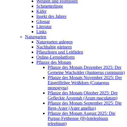
Wespen und Hornissen
Schmetterlinge
Käfer
Insekt des Jahres
Glossar
Literatur
Links
Naturgarten
Naturgarten anlegen
Nachhaltig gärtnern
Pflanzlisten und Leitfäden
Online-Lernplattform
Pflanze des Monats
Pflanze des Monats Dezember 2025: Der
Gemeine Wacholder (Juniperus communis)
Pflanze des Monats November 2025: Der
Eingriffelige Weißdorn (Crataegus
monogyna)
Pflanze des Monats Oktober 2025: Der
Gefleckte Aronstab (Arum maculatum)
Pflanze des Monats September 2025: Die
Berg-Aster (Aster amellus)
Pflanze des Monats August 2025: Die
Purpur-Fetthenne (Hylotelephium
telephium)