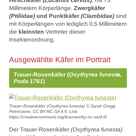
Hirschkäfer
(Lucanus cervus)
, mit 75
Millimetern Körperlänge.
Zwergkäfer
(Ptiliidae)
und Punktkäfer
(Clambidae)
sind
mit Körperlängen von lediglich 0,5 Millimetern
die
kleinsten
Vertreter dieser
Insektenordnung.
Ausgewählte Käfer im Portrait
Trauer-Rosenkäfer (
Oxythyrea funesta,
Poda 1761
)
Trauer-Rosenkäfer (Oxythyrea funesta) © Sarah Gregg
Petriccione, CC BY-NC-SA 4.0; Link:
https://creativecommons.org/licenses/by-nc-sa/4.0/
Der Trauer-Rosenkäfer
(Oxythyrea funesta)