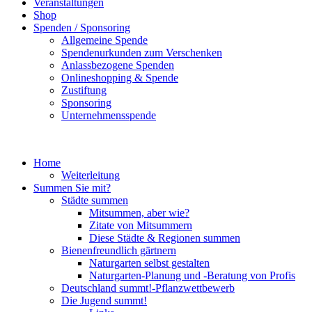
Veranstaltungen
Shop
Spenden / Sponsoring
Allgemeine Spende
Spendenurkunden zum Verschenken
Anlassbezogene Spenden
Onlineshopping & Spende
Zustiftung
Sponsoring
Unternehmensspende
Home
Weiterleitung
Summen Sie mit?
Städte summen
Mitsummen, aber wie?
Zitate von Mitsummern
Diese Städte & Regionen summen
Bienenfreundlich gärtnern
Naturgarten selbst gestalten
Naturgarten-Planung und -Beratung von Profis
Deutschland summt!-Pflanzwettbewerb
Die Jugend summt!