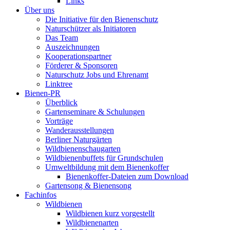
Links
Über uns
Die Initiative für den Bienenschutz
Naturschützer als Initiatoren
Das Team
Auszeichnungen
Kooperationspartner
Förderer & Sponsoren
Naturschutz Jobs und Ehrenamt
Linktree
Bienen-PR
Überblick
Gartenseminare & Schulungen
Vorträge
Wanderausstellungen
Berliner Naturgärten
Wildbienenschaugarten
Wildbienenbuffets für Grundschulen
Umweltbildung mit dem Bienenkoffer
Bienenkoffer-Dateien zum Download
Gartensong & Bienensong
Fachinfos
Wildbienen
Wildbienen kurz vorgestellt
Wildbienenarten