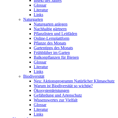
Insekt des Jahres
Glossar
Literatur
Links
Naturgarten
Naturgarten anlegen
Nachhaltig gärtnern
Pflanzlisten und Leitfäden
Online-Lernplattform
Pflanze des Monats
Gartentipps des Monats
Frühblüher im Garten
Balkonpflanzen für Bienen
Glossar
Literatur
Links
Biodiversität
Neu: Aktionsprogramm Natürlicher Klimaschutz
Warum ist Biodiversität so wichtig?
Ökosystemleistungen
Gefährdung und Artenschutz
Wissenswertes zur Vielfalt
Glossar
Literatur
Links