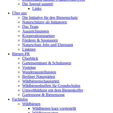
Die Jugend summt!
Links
Über uns
Die Initiative für den Bienenschutz
Naturschützer als Initiatoren
Das Team
Auszeichnungen
Kooperationspartner
Förderer & Sponsoren
Naturschutz Jobs und Ehrenamt
Linktree
Bienen-PR
Überblick
Gartenseminare & Schulungen
Vorträge
Wanderausstellungen
Berliner Naturgärten
Wildbienenschaugarten
Wildbienenbuffets für Grundschulen
Umweltbildung mit dem Bienenkoffer
Gartensong & Bienensong
Fachinfos
Wildbienen
Wildbienen kurz vorgestellt
Wildbienenarten