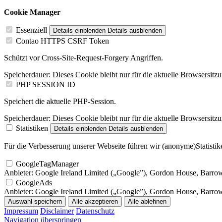
Cookie Manager
Essenziell
Details einblenden
Details ausblenden
Contao HTTPS CSRF Token
Schützt vor Cross-Site-Request-Forgery Angriffen.
Speicherdauer:
Dieses Cookie bleibt nur für die aktuelle Browsersitz
PHP SESSION ID
Speichert die aktuelle PHP-Session.
Speicherdauer:
Dieses Cookie bleibt nur für die aktuelle Browsersitz
Statistiken
Details einblenden
Details ausblenden
Für die Verbesserung unserer Webseite führen wir (anonyme)Statistike
GoogleTagManager
Anbieter:
Google Ireland Limited („Google”), Gordon House, Barrow S
GoogleAds
Anbieter:
Google Ireland Limited („Google”), Gordon House, Barrow S
Auswahl speichern
Alle akzeptieren
Alle ablehnen
Impressum
Disclaimer
Datenschutz
Navigation überspringen