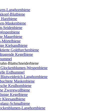
ven-Langhornbiene
kkopf-Blutbiene
 Harzbiene
ien-Maskenbiene
rn-Seidenbiene
 Wespenbiene
ige Mauerbiene
n-Mörtelbiene
ige Kielsandbiene
tierte Goldfurchenbiene
ltragende Kegelbiene
nhummel
ahn-Blattschneiderbiene
e Glockenblumen-Wespenbiene
Helle Erdhummel
 Blutweiderich-Langhornbiene
buchtete Maskenbiene
lische Keulhornbiene
che Zwergwollbiene
ähnige Kegelbiene
e Kleesandbiene
nglanz-Schmalbiene
Flockenblumen-Langhornbiene