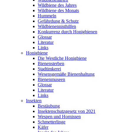
Wildbiene des Jahres
Wildbiene des Monats
Hummeln
Gefährdung & Schutz
Wildbienennisthilfen
Konkurrenz durch Honigbienen
Glossar
Literatur
Links
Honigbiene
Die Westliche Honigbiene
Bienensterben
Stadtimkerei
Wesensgemäße Bienenhaltung
Bienenmuseen
Glossar
Literatur
Links
Insekten
Bestäubung
Insektenschutzgesetz von 2021
Wespen und Hornissen
Schmetterlinge
Käfer