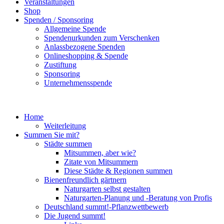
Veranstaltungen
Shop
Spenden / Sponsoring
Allgemeine Spende
Spendenurkunden zum Verschenken
Anlassbezogene Spenden
Onlineshopping & Spende
Zustiftung
Sponsoring
Unternehmensspende
Home
Weiterleitung
Summen Sie mit?
Städte summen
Mitsummen, aber wie?
Zitate von Mitsummern
Diese Städte & Regionen summen
Bienenfreundlich gärtnern
Naturgarten selbst gestalten
Naturgarten-Planung und -Beratung von Profis
Deutschland summt!-Pflanzwettbewerb
Die Jugend summt!