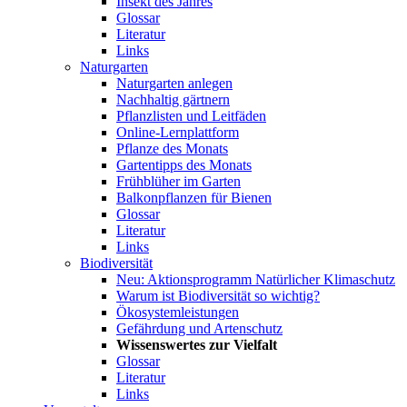
Insekt des Jahres
Glossar
Literatur
Links
Naturgarten
Naturgarten anlegen
Nachhaltig gärtnern
Pflanzlisten und Leitfäden
Online-Lernplattform
Pflanze des Monats
Gartentipps des Monats
Frühblüher im Garten
Balkonpflanzen für Bienen
Glossar
Literatur
Links
Biodiversität
Neu: Aktionsprogramm Natürlicher Klimaschutz
Warum ist Biodiversität so wichtig?
Ökosystemleistungen
Gefährdung und Artenschutz
Wissenswertes zur Vielfalt
Glossar
Literatur
Links