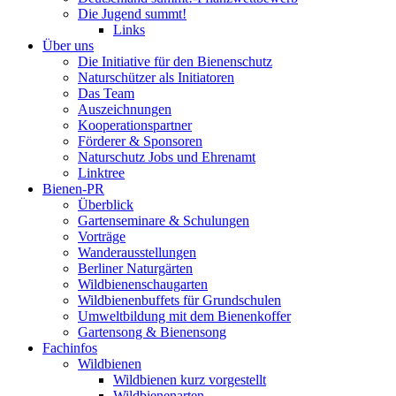
Die Jugend summt!
Links
Über uns
Die Initiative für den Bienenschutz
Naturschützer als Initiatoren
Das Team
Auszeichnungen
Kooperationspartner
Förderer & Sponsoren
Naturschutz Jobs und Ehrenamt
Linktree
Bienen-PR
Überblick
Gartenseminare & Schulungen
Vorträge
Wanderausstellungen
Berliner Naturgärten
Wildbienenschaugarten
Wildbienenbuffets für Grundschulen
Umweltbildung mit dem Bienenkoffer
Gartensong & Bienensong
Fachinfos
Wildbienen
Wildbienen kurz vorgestellt
Wildbienenarten