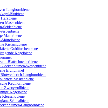
ven-Langhornbiene
kkopf-Blutbiene
 Harzbiene
ien-Maskenbiene
rn-Seidenbiene
 Wespenbiene
ige Mauerbiene
n-Mörtelbiene
ige Kielsandbiene
tierte Goldfurchenbiene
ltragende Kegelbiene
nhummel
ahn-Blattschneiderbiene
e Glockenblumen-Wespenbiene
Helle Erdhummel
 Blutweiderich-Langhornbiene
buchtete Maskenbiene
lische Keulhornbiene
che Zwergwollbiene
ähnige Kegelbiene
e Kleesandbiene
nglanz-Schmalbiene
Flockenblumen-Langhornbiene