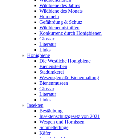
Wildbiene des Jahres
Wildbiene des Monats
Hummeln
Gefährdung & Schutz
Wildbienennisthilfen
Konkurrenz durch Honigbienen
Glossar
Literatur
Links
Honigbiene
Die Westliche Honigbiene
Bienensterben
Stadtimkerei
Wesensgemäße Bienenhaltung
Bienenmuseen
Glossar
Literatur
Links
Insekten
Bestäubung
Insektenschutzgesetz von 2021
Wespen und Hornissen
Schmetterlinge
Käfer