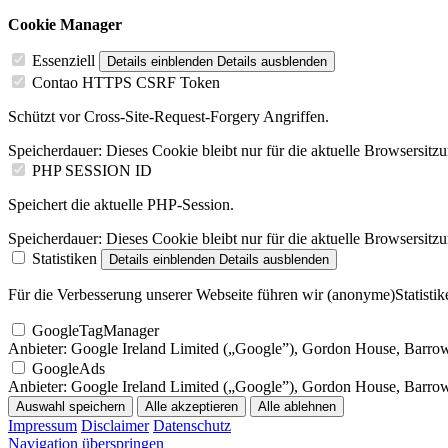
Cookie Manager
Essenziell
Details einblenden
Details ausblenden
Contao HTTPS CSRF Token
Schützt vor Cross-Site-Request-Forgery Angriffen.
Speicherdauer:
Dieses Cookie bleibt nur für die aktuelle Browsersitz
PHP SESSION ID
Speichert die aktuelle PHP-Session.
Speicherdauer:
Dieses Cookie bleibt nur für die aktuelle Browsersitz
Statistiken
Details einblenden
Details ausblenden
Für die Verbesserung unserer Webseite führen wir (anonyme)Statistike
GoogleTagManager
Anbieter:
Google Ireland Limited („Google”), Gordon House, Barrow S
GoogleAds
Anbieter:
Google Ireland Limited („Google”), Gordon House, Barrow S
Auswahl speichern
Alle akzeptieren
Alle ablehnen
Impressum
Disclaimer
Datenschutz
Navigation überspringen