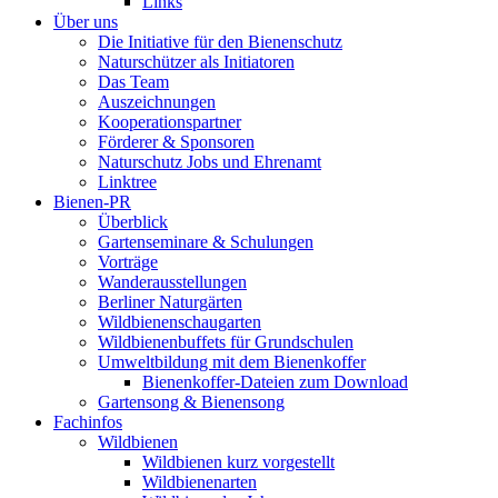
Links
Über uns
Die Initiative für den Bienenschutz
Naturschützer als Initiatoren
Das Team
Auszeichnungen
Kooperationspartner
Förderer & Sponsoren
Naturschutz Jobs und Ehrenamt
Linktree
Bienen-PR
Überblick
Gartenseminare & Schulungen
Vorträge
Wanderausstellungen
Berliner Naturgärten
Wildbienenschaugarten
Wildbienenbuffets für Grundschulen
Umweltbildung mit dem Bienenkoffer
Bienenkoffer-Dateien zum Download
Gartensong & Bienensong
Fachinfos
Wildbienen
Wildbienen kurz vorgestellt
Wildbienenarten