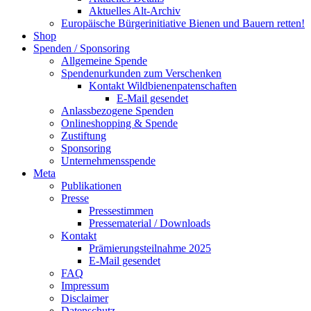
Aktuelles Alt-Archiv
Europäische Bürgerinitiative Bienen und Bauern retten!
Shop
Spenden / Sponsoring
Allgemeine Spende
Spendenurkunden zum Verschenken
Kontakt Wildbienenpatenschaften
E-Mail gesendet
Anlassbezogene Spenden
Onlineshopping & Spende
Zustiftung
Sponsoring
Unternehmensspende
Meta
Publikationen
Presse
Pressestimmen
Pressematerial / Downloads
Kontakt
Prämierungsteilnahme 2025
E-Mail gesendet
FAQ
Impressum
Disclaimer
Datenschutz