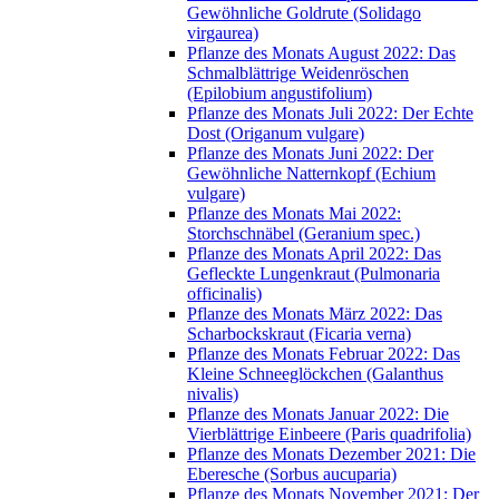
Gewöhnliche Goldrute (Solidago
virgaurea)
Pflanze des Monats August 2022: Das
Schmalblättrige Weidenröschen
(Epilobium angustifolium)
Pflanze des Monats Juli 2022: Der Echte
Dost (Origanum vulgare)
Pflanze des Monats Juni 2022: Der
Gewöhnliche Natternkopf (Echium
vulgare)
Pflanze des Monats Mai 2022:
Storchschnäbel (Geranium spec.)
Pflanze des Monats April 2022: Das
Gefleckte Lungenkraut (Pulmonaria
officinalis)
Pflanze des Monats März 2022: Das
Scharbockskraut (Ficaria verna)
Pflanze des Monats Februar 2022: Das
Kleine Schneeglöckchen (Galanthus
nivalis)
Pflanze des Monats Januar 2022: Die
Vierblättrige Einbeere (Paris quadrifolia)
Pflanze des Monats Dezember 2021: Die
Eberesche (Sorbus aucuparia)
Pflanze des Monats November 2021: Der