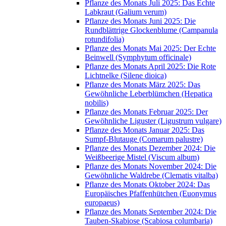
Pflanze des Monats Juli 2025: Das Echte
Labkraut (Galium verum)
Pflanze des Monats Juni 2025: Die
Rundblättrige Glockenblume (Campanula
rotundifolia)
Pflanze des Monats Mai 2025: Der Echte
Beinwell (Symphytum officinale)
Pflanze des Monats April 2025: Die Rote
Lichtnelke (Silene dioica)
Pflanze des Monats März 2025: Das
Gewöhnliche Leberblümchen (Hepatica
nobilis)
Pflanze des Monats Februar 2025: Der
Gewöhnliche Liguster (Ligustrum vulgare)
Pflanze des Monats Januar 2025: Das
Sumpf-Blutauge (Comarum palustre)
Pflanze des Monats Dezember 2024: Die
Weißbeerige Mistel (Viscum album)
Pflanze des Monats November 2024: Die
Gewöhnliche Waldrebe (Clematis vitalba)
Pflanze des Monats Oktober 2024: Das
Europäisches Pfaffenhütchen (Euonymus
europaeus)
Pflanze des Monats September 2024: Die
Tauben-Skabiose (Scabiosa columbaria)