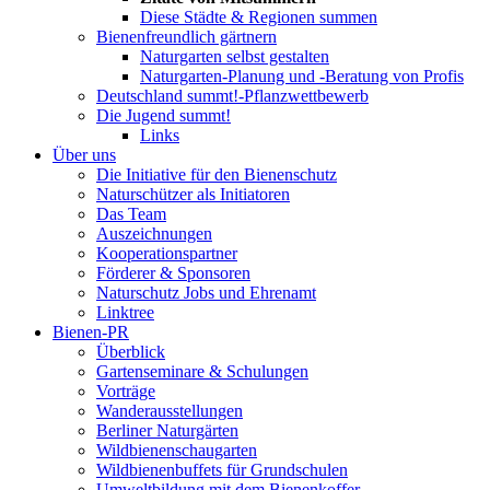
Diese Städte & Regionen summen
Bienenfreundlich gärtnern
Naturgarten selbst gestalten
Naturgarten-Planung und -Beratung von Profis
Deutschland summt!-Pflanzwettbewerb
Die Jugend summt!
Links
Über uns
Die Initiative für den Bienenschutz
Naturschützer als Initiatoren
Das Team
Auszeichnungen
Kooperationspartner
Förderer & Sponsoren
Naturschutz Jobs und Ehrenamt
Linktree
Bienen-PR
Überblick
Gartenseminare & Schulungen
Vorträge
Wanderausstellungen
Berliner Naturgärten
Wildbienenschaugarten
Wildbienenbuffets für Grundschulen
Umweltbildung mit dem Bienenkoffer