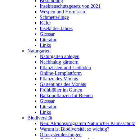
Bestäubung
Insektenschutzgesetz von 2021
Wespen und Hornissen
Schmetterlinge
Käfer
Insekt des Jahres
Glossar
Literatur
Links
Naturgarten
Naturgarten anlegen
Nachhaltig gärtnern
Pflanzlisten und Leitfäden
Online-Lernplattform
Pflanze des Monats
Gartentipps des Monats
Frühblüher im Garten
Balkonpflanzen für Bienen
Glossar
Literatur
Links
Biodiversität
Neu: Aktionsprogramm Natürlicher Klimaschutz
Warum ist Biodiversität so wichtig?
Ökosystemleistungen