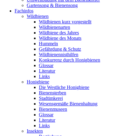
Gartensong & Bienensong
Fachinfos
Wildbienen
Wildbienen kurz vorgestellt
Wildbienenarten
Wildbiene des Jahres
Wildbiene des Monats
Hummeln
Gefährdung & Schutz
Wildbienennisthilfen
Konkurrenz durch Honigbienen
Glossar
Literatur
Links
Honigbiene
Die Westliche Honigbiene
Bienensterben
Stadtimkerei
Wesensgemäße Bienenhaltung
Bienenmuseen
Glossar
Literatur
Links
Insekten