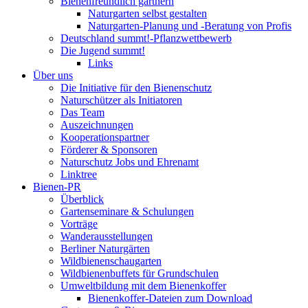
Bienenfreundlich gärtnern
Naturgarten selbst gestalten
Naturgarten-Planung und -Beratung von Profis
Deutschland summt!-Pflanzwettbewerb
Die Jugend summt!
Links
Über uns
Die Initiative für den Bienenschutz
Naturschützer als Initiatoren
Das Team
Auszeichnungen
Kooperationspartner
Förderer & Sponsoren
Naturschutz Jobs und Ehrenamt
Linktree
Bienen-PR
Überblick
Gartenseminare & Schulungen
Vorträge
Wanderausstellungen
Berliner Naturgärten
Wildbienenschaugarten
Wildbienenbuffets für Grundschulen
Umweltbildung mit dem Bienenkoffer
Bienenkoffer-Dateien zum Download