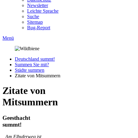
Newsletter
Leichte Sprache
Suche
Sitemap
Bug-Report
Menü
Deutschland summt!
Summen Sie mit?
Städte summen
Zitate von Mitsummern
Zitate von
Mitsummern
Geesthacht
summt!
„Am Elbuferweg ist