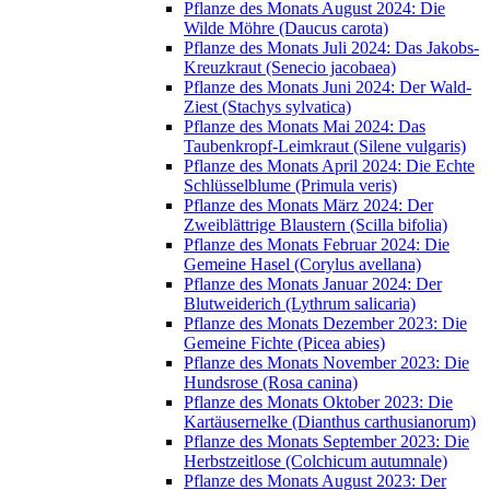
Pflanze des Monats August 2024: Die
Wilde Möhre (Daucus carota)
Pflanze des Monats Juli 2024: Das Jakobs-
Kreuzkraut (Senecio jacobaea)
Pflanze des Monats Juni 2024: Der Wald-
Ziest (Stachys sylvatica)
Pflanze des Monats Mai 2024: Das
Taubenkropf-Leimkraut (Silene vulgaris)
Pflanze des Monats April 2024: Die Echte
Schlüsselblume (Primula veris)
Pflanze des Monats März 2024: Der
Zweiblättrige Blaustern (Scilla bifolia)
Pflanze des Monats Februar 2024: Die
Gemeine Hasel (Corylus avellana)
Pflanze des Monats Januar 2024: Der
Blutweiderich (Lythrum salicaria)
Pflanze des Monats Dezember 2023: Die
Gemeine Fichte (Picea abies)
Pflanze des Monats November 2023: Die
Hundsrose (Rosa canina)
Pflanze des Monats Oktober 2023: Die
Kartäusernelke (Dianthus carthusianorum)
Pflanze des Monats September 2023: Die
Herbstzeitlose (Colchicum autumnale)
Pflanze des Monats August 2023: Der