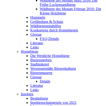
Wildbiene des Monats März 2016: Die
Frühe Lockensandbiene
Wildbiene des Monats Februar 2016: Die
Kleine Holzbiene
Hummeln
Gefährdung & Schutz
Wildbienennisthilfen
Konkurrenz durch Honigbienen
Glossar
FAQ-Details
Literatur
Links
Honigbiene
Die Westliche Honigbiene
Bienensterben
Stadtimkerei
Wesensgemäße Bienenhaltung
Bienenmuseen
Glossar
Details
Literatur
Links
Insekten
Bestäubung
Insektenschutzgesetz von 2021