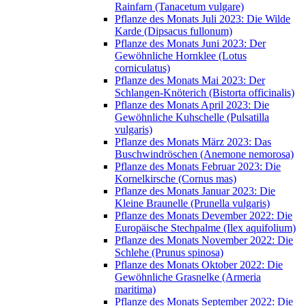
Rainfarn (Tanacetum vulgare)
Pflanze des Monats Juli 2023: Die Wilde
Karde (Dipsacus fullonum)
Pflanze des Monats Juni 2023: Der
Gewöhnliche Hornklee (Lotus
corniculatus)
Pflanze des Monats Mai 2023: Der
Schlangen-Knöterich (Bistorta officinalis)
Pflanze des Monats April 2023: Die
Gewöhnliche Kuhschelle (Pulsatilla
vulgaris)
Pflanze des Monats März 2023: Das
Buschwindröschen (Anemone nemorosa)
Pflanze des Monats Februar 2023: Die
Kornelkirsche (Cornus mas)
Pflanze des Monats Januar 2023: Die
Kleine Braunelle (Prunella vulgaris)
Pflanze des Monats Devember 2022: Die
Europäische Stechpalme (Ilex aquifolium)
Pflanze des Monats November 2022: Die
Schlehe (Prunus spinosa)
Pflanze des Monats Oktober 2022: Die
Gewöhnliche Grasnelke (Armeria
maritima)
Pflanze des Monats September 2022: Die