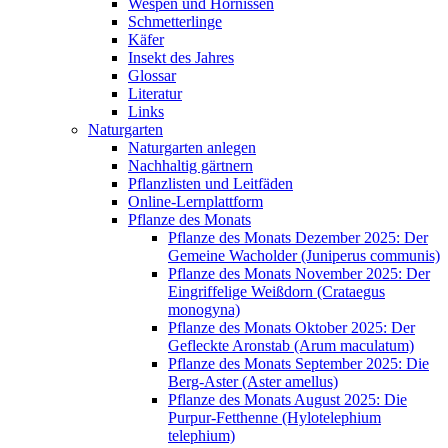
Wespen und Hornissen
Schmetterlinge
Käfer
Insekt des Jahres
Glossar
Literatur
Links
Naturgarten
Naturgarten anlegen
Nachhaltig gärtnern
Pflanzlisten und Leitfäden
Online-Lernplattform
Pflanze des Monats
Pflanze des Monats Dezember 2025: Der
Gemeine Wacholder (Juniperus communis)
Pflanze des Monats November 2025: Der
Eingriffelige Weißdorn (Crataegus
monogyna)
Pflanze des Monats Oktober 2025: Der
Gefleckte Aronstab (Arum maculatum)
Pflanze des Monats September 2025: Die
Berg-Aster (Aster amellus)
Pflanze des Monats August 2025: Die
Purpur-Fetthenne (Hylotelephium
telephium)