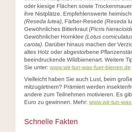
oder kiesige Flächen sowie Trockenmauern
ihre Nistplätze. Empfehlenswerte heimisch
(Reseda lutea)
, Färber-Resede
(Reseda
l
Gewöhnliches Bitterkraut
(Picris
hieracioid
Gewöhnlicher Hornklee
(Lotus corniculatu
carota)
. Darüber hinaus machen der Verzich
altes Holz oder abgestorbene Pflanzenstä
beeindruckende Wildbienenart. Weitere Tip
Sie unter:
www.wir-tun-was-fuer-bienen.de
Vielleicht haben Sie auch Lust, beim gr
mitzugärtnern? Prämiert werden insektenfr
andere zum Teilnehmen motivieren. Es gib
Euro zu gewinnen. Mehr:
www.wir-tun-was
Schnelle Fakten