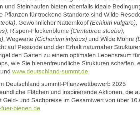
 und Steinhaufen bieten ebenfalls ideale Bedingun
e Pflanzen für trockene Standorte sind Wilde Resed
uteola)
, Gewöhnlicher Natternkopf
(Echium
vulgare)
,
es)
, Rispen-Flockenblume
(Centaurea
stoebe)
,
s)
, Wegwarte
(Cichorium
intybus)
und Wilde Möhre
(
t auf Pestizide und der Erhalt naturnaher Strukture
ngel den Garten zu einem optimalen Lebensraum für
ps, wie Sie bienenfreundliche Strukturen schaffen, e
und
www.deutschland-summt.de
.
oßen Deutschland summt!-Pflanzwettbewerb 2025
eundliche Flächen und inspirierende Aktionen, die 
t Geld- und Sachpreise im Gesamtwert von über 10.
-fuer-bienen.de