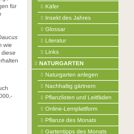
gen für
Käfer
e
Insekt des Jahres
Glossar
Daucus
Literatur
n wie
Links
 diese
rhalten
NATURGARTEN
Naturgarten anlegen
Nachhaltig gärtnern
auch
000,-
Pflanzlisten und Leitfäden
Online-Lernplattform
Pflanze des Monats
Gartentipps des Monats