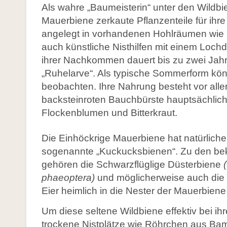
Als wahre „Baumeisterin“ unter den Wild
Mauerbiene zerkaute Pflanzenteile für ihre
angelegt in vorhande­nen Hohlräumen wie a
auch künstliche Nisthilfen mit einem Lochd
ihrer Nachkommen dauert bis zu zwei Jah
„Ruhelarve“. Als typische Sommerform könn
beobachten. Ihre Nahrung besteht vor alle
backsteinroten Bauchbürste hauptsächlich
Flockenblumen und Bitterkraut.
Die Einhöckrige Mauerbiene hat natürliche
sogenannte „Kuckucksbienen“. Zu den bek
gehören die Schwarzflüglige Düsterbiene
phaeoptera)
und möglicherweise auch die 
Eier heimlich in die Nester der Mauerbiene
Um diese seltene Wildbiene effektiv bei ihr
trockene Nistplätze wie Röhrchen aus Ba