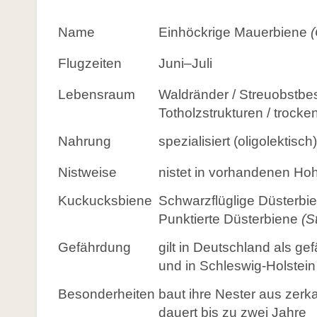
Name
Einhöckrige Mauerbiene
Flugzeiten
Juni–Juli
Lebensraum
Waldränder / Streuobstbes
Totholzstrukturen / troc
Nahrung
spezialisiert (oligolektisch)
Nistweise
nistet in vorhandenen Ho
Kuckucksbiene
Schwarzflüglige Düsterbi
Punktierte Düsterbiene
(S
Gefährdung
gilt in Deutschland als g
und in Schleswig-Holstein
Besonderheiten
baut ihre Nester aus zer
dauert bis zu zwei Jahre