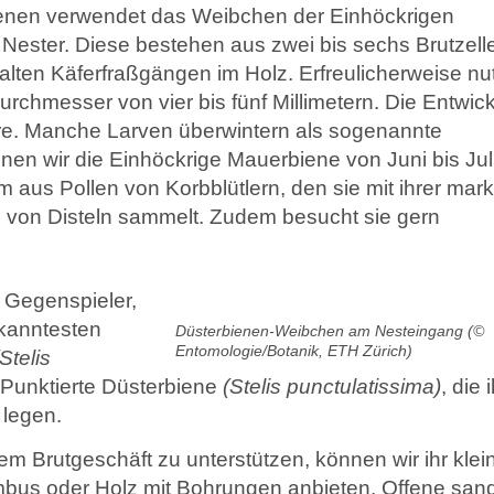
bienen verwendet das Weibchen der Einhöckrigen
 Nester. Diese bestehen aus zwei bis sechs Brutzell
lten Käferfraßgängen im Holz. Erfreulicherweise nut
urchmesser von vier bis fünf Millimetern. Die Entwic
re. Manche Larven überwintern als sogenannte
en wir die Einhöckrige Mauerbiene von Juni bis Juli
m aus Pollen von Korbblütlern, den sie mit ihrer mar
 von Disteln sammelt. Zudem besucht sie gern
 Gegenspieler,
ann­testen
Düsterbienen-Weibchen am Nesteingang (©
Entomologie/Botanik, ETH Zürich)
(Stelis
Punktierte Düsterbiene
(Stelis
punctulatissima)
, die 
 legen.
em Brutgeschäft zu unterstützen, können wir ihr klei
mbus oder Holz mit Bohrungen anbieten. Offene san