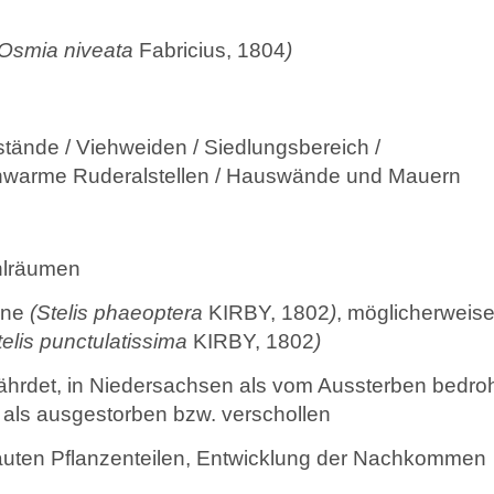
(Osmia niveata
Fabricius, 1804
)
tände / Viehweiden / Siedlungsbereich /
kenwarme Ruderalstellen / Hauswände und Mauern
hlräumen
ene
(Stelis phaeoptera
KIRBY, 1802
)
, möglicherweis
telis punctulatissima
KIRBY, 1802
)
efährdet, in Niedersachsen als vom Aussterben bedroh
 als ausgestorben bzw. verschollen
kauten Pflanzenteilen, Entwicklung der Nachkommen