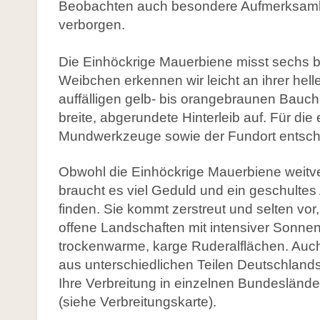
Beobachten auch besondere Aufmerksamkeit.
onkurrenz durch Honigbienen
Links
verborgen.
lossar
teratur
Die Einhöckrige Mauerbiene misst sechs bis
Links
Weib­chen erkennen wir leicht an ihrer hel
inks
auffälligen gelb- bis orangebraunen Bauc
breite, abgerundete Hinterleib auf. Für d
Mundwerkzeuge sowie der Fundort entsch
eu: Aktionsprogramm Natürlicher Klimaschutz
Obwohl die Einhöckrige Mauerbiene weitverb
rum ist Biodiversität so wichtig?
braucht es viel Geduld und ein geschultes
kosystemleistungen
finden. Sie kommt zerstreut und selten vor
efährdung und Artenschutz
offene Landschaften mit intensiver Sonne
ssenswertes zur Vielfalt
trockenwarme, karge Ruderalflächen. Au
aus unterschiedlichen Teilen Deutschlands g
lossar
Ihre Verbreitung in einzelnen Bundesländer
teratur
(siehe Verbreitungskarte).
inks