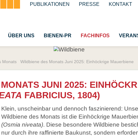
Navigation
PUBLIKATIONEN
PRESSE
KONTAKT
überspringen
ÜBER UNS
BIENEN-PR
FACHINFOS
VERAN
s Monats
Wildbiene des Monats Juni 2025: Einhöckrige Mauerbiene
e Honigbiene
Bestäubung
n
Insektenschutzgesetz vo
MONATS JUNI 2025: EINHÖCKR
Wespen und Hornissen
VEATA
FABRICIUS, 1804)
e Bienenhaltung
Schmetterlinge
Klein, unscheinbar und dennoch faszinierend: Unse
n
Käfer
Wildbiene des Monats ist die Einhöckrige Mauerbie
Insekt des Jahres
(Osmia niveata)
. Diese besondere Wildbiene bestich
nur durch ihre raffinierte Baukunst, sondern erforde
Glossar