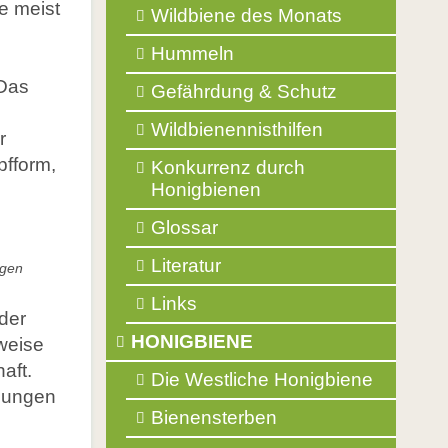
e meist
Wildbiene des Monats
Balkonpflanzen für Bienen
Glossar
Hummeln
 Das
Literatur
Gefährdung & Schutz
Links
Wildbienennisthilfen
r
pfform,
Konkurrenz durch
Honigbienen
Glossar
Literatur
igen
Links
der
HONIGBIENE
weise
aft.
Die Westliche Honigbiene
chungen
Bienensterben