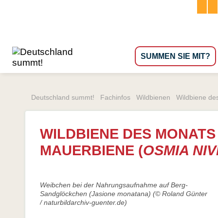
Navigation
SUMMEN SIE MIT?
überspringen
Deutschland summt!
Fachinfos
Wildbienen
Wildbiene de
ldbienen kurz vorgestellt
Mitsummen, aber wie?
Die Westlich
ildbienenarten
Zitate von Mitsummern
Bienensterbe
WILDBIENE DES MONATS 
ildbiene des Jahres
Diese Städte & Regionen summen
Stadtimkerei
MAUERBIENE (
OSMIA NI
ildbiene des Monats
Wesensgemäß
ummeln
Bienenmusee
Weibchen bei der Nahrungsaufnahme auf Berg-
Naturgarten selbst gestalten
efährdung & Schutz
Glossar
Sandglöckchen (Jasione monatana) (© Roland Günter
Naturgarten-Planung und -Beratung von Profis
/ naturbildarchiv-guenter.de)
ldbienennisthilfen
Literatur