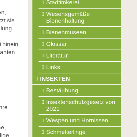
Stadtimkerei
en,
Wesensgemäße
zt sie
Bienenhaltung
klung
Bienenmuseen
Glossar
 hinein
kanten
Literatur
Links
INSEKTEN
Bestäubung
Insektenschutzgesetz von
ihre
2021
Wespen und Hornissen
ne,
Schmetterlinge
dige