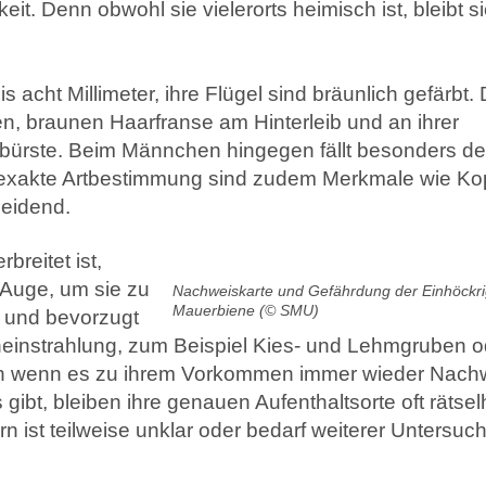
 Denn obwohl sie vielerorts heimisch ist, bleibt si
Literatur
Links
 acht Millimeter, ihre Flügel sind bräunlich gefärbt.
len, braunen Haarfranse am Hinterleib und an ihrer
hbürste. Beim Männchen hingegen fällt besonders de
ie exakte Artbestimmung sind zudem Merkmale wie Ko
eidend.
reitet ist,
 Auge, um sie zu
Nachweiskarte und Gefährdung der Einhöckr
Mauerbiene (© SMU)
, und bevorzugt
n­einstrahlung, zum Beispiel Kies- und Lehmgruben o
ch wenn es zu ihrem Vorkommen immer wieder Nach
ibt, bleiben ihre genauen Aufenthaltsorte oft rätselh
n ist teilweise unklar oder bedarf weiterer Untersu