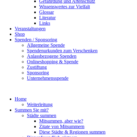
Gefährdung und Artenschutz
Wissenswertes zur Vielfalt
Glossar
Literatur
Links
Veranstaltungen
Shop
Spenden / Sponsoring
Allgemeine Spende
Spendenurkunden zum Verschenken
Anlassbezogene Spenden
Onlineshopping & Spende
Zustiftung
Sponsoring
Unternehmensspende
Home
Weiterleitung
Summen Sie mit?
Städte summen
Mitsummen, aber wie?
Zitate von Mitsummern
Diese Städte & Regionen summen