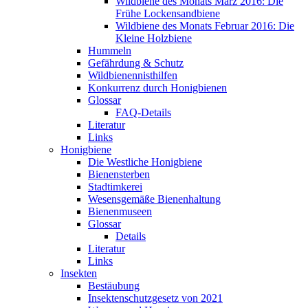
Wildbiene des Monats März 2016: Die
Frühe Lockensandbiene
Wildbiene des Monats Februar 2016: Die
Kleine Holzbiene
Hummeln
Gefährdung & Schutz
Wildbienennisthilfen
Konkurrenz durch Honigbienen
Glossar
FAQ-Details
Literatur
Links
Honigbiene
Die Westliche Honigbiene
Bienensterben
Stadtimkerei
Wesensgemäße Bienenhaltung
Bienenmuseen
Glossar
Details
Literatur
Links
Insekten
Bestäubung
Insektenschutzgesetz von 2021