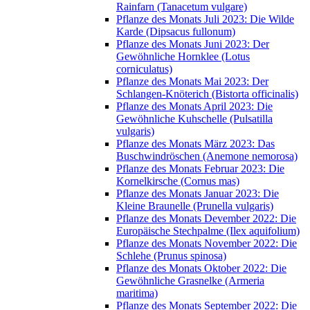
Rainfarn (Tanacetum vulgare)
Pflanze des Monats Juli 2023: Die Wilde
Karde (Dipsacus fullonum)
Pflanze des Monats Juni 2023: Der
Gewöhnliche Hornklee (Lotus
corniculatus)
Pflanze des Monats Mai 2023: Der
Schlangen-Knöterich (Bistorta officinalis)
Pflanze des Monats April 2023: Die
Gewöhnliche Kuhschelle (Pulsatilla
vulgaris)
Pflanze des Monats März 2023: Das
Buschwindröschen (Anemone nemorosa)
Pflanze des Monats Februar 2023: Die
Kornelkirsche (Cornus mas)
Pflanze des Monats Januar 2023: Die
Kleine Braunelle (Prunella vulgaris)
Pflanze des Monats Devember 2022: Die
Europäische Stechpalme (Ilex aquifolium)
Pflanze des Monats November 2022: Die
Schlehe (Prunus spinosa)
Pflanze des Monats Oktober 2022: Die
Gewöhnliche Grasnelke (Armeria
maritima)
Pflanze des Monats September 2022: Die