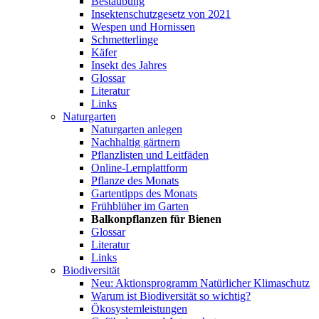
Bestäubung
Insektenschutzgesetz von 2021
Wespen und Hornissen
Schmetterlinge
Käfer
Insekt des Jahres
Glossar
Literatur
Links
Naturgarten
Naturgarten anlegen
Nachhaltig gärtnern
Pflanzlisten und Leitfäden
Online-Lernplattform
Pflanze des Monats
Gartentipps des Monats
Frühblüher im Garten
Balkonpflanzen für Bienen
Glossar
Literatur
Links
Biodiversität
Neu: Aktionsprogramm Natürlicher Klimaschutz
Warum ist Biodiversität so wichtig?
Ökosystemleistungen