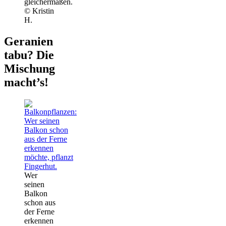
gleichermaßen.
© Kristin
H.
Geranien
tabu? Die
Mischung
macht’s!
Wer
seinen
Balkon
schon aus
der Ferne
erkennen