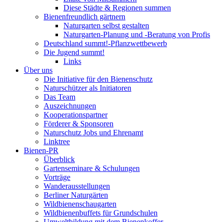
Diese Städte & Regionen summen
Bienenfreundlich gärtnern
Naturgarten selbst gestalten
Naturgarten-Planung und -Beratung von Profis
Deutschland summt!-Pflanzwettbewerb
Die Jugend summt!
Links
Über uns
Die Initiative für den Bienenschutz
Naturschützer als Initiatoren
Das Team
Auszeichnungen
Kooperationspartner
Förderer & Sponsoren
Naturschutz Jobs und Ehrenamt
Linktree
Bienen-PR
Überblick
Gartenseminare & Schulungen
Vorträge
Wanderausstellungen
Berliner Naturgärten
Wildbienenschaugarten
Wildbienenbuffets für Grundschulen
Umweltbildung mit dem Bienenkoffer