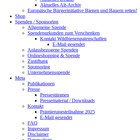
Aktuelles Alt-Archiv
Europäische Bürgerinitiative Bienen und Bauern retten!
Shop
Spenden / Sponsoring
Allgemeine Spende
Spendenurkunden zum Verschenken
Kontakt Wildbienenpatenschaften
E-Mail gesendet
Anlassbezogene Spenden
Onlineshopping & Spende
Zustiftung
Sponsoring
Unternehmensspende
Meta
Publikationen
Presse
Pressestimmen
Pressematerial / Downloads
Kontakt
Prämierungsteilnahme 2025
E-Mail gesendet
FAQ
Impressum
Disclaimer
Datenschutz