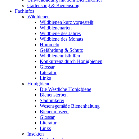
Gartensong & Bienensong
Fachinfos
Wildbienen
Wildbienen kurz vorgestellt
Wildbienenarten
Wildbiene des Jahres
Wildbiene des Monats
Hummeln
Gefährdung & Schutz
Wildbienennisthilfen
Konkurrenz durch Honigbienen
Glossar
Literatur
Links
Honigbiene
Die Westliche Honigbiene
Bienensterben
Stadtimkerei
Wesensgemäße Bienenhaltung
Bienenmuseen
Glossar
Literatur
Links
Insekten