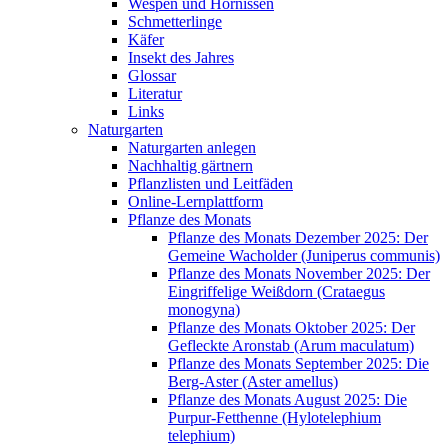
Wespen und Hornissen
Schmetterlinge
Käfer
Insekt des Jahres
Glossar
Literatur
Links
Naturgarten
Naturgarten anlegen
Nachhaltig gärtnern
Pflanzlisten und Leitfäden
Online-Lernplattform
Pflanze des Monats
Pflanze des Monats Dezember 2025: Der
Gemeine Wacholder (Juniperus communis)
Pflanze des Monats November 2025: Der
Eingriffelige Weißdorn (Crataegus
monogyna)
Pflanze des Monats Oktober 2025: Der
Gefleckte Aronstab (Arum maculatum)
Pflanze des Monats September 2025: Die
Berg-Aster (Aster amellus)
Pflanze des Monats August 2025: Die
Purpur-Fetthenne (Hylotelephium
telephium)