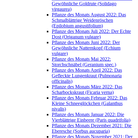
Gewöhnliche Goldrute (Solidago
virgaurea)
Pflanze des Monats August 2022: Das
Schmalblättrige Weidenröschen
(Epilobium angustifolium)
Pflanze des Monats Juli 2022: Der Echte
Dost (Origanum vulgare)
Pflanze des Monats Juni 2022: Der
Gewöhnliche Natternkopf (Echium
vulgare)
Pflanze des Monats Mai 2022:
Storchschnäbel (Geranium spec.)
Pflanze des Monats April 2022: Das
Gefleckte Lungenkraut (Pulmonaria
officinalis)
Pflanze des Monats März 2022: Das
Scharbockskraut (Ficaria verna)
Pflanze des Monats Februar 2022: Das
Kleine Schneeglöckchen (Galanthus
nivalis)
Pflanze des Monats Januar 2022: Die
Vierblättrige Einbeere (Paris quadrifolia)
Pflanze des Monats Dezember 2021: Die
Eberesche (Sorbus aucuparia)
Pflanze des Monats November 2021: Der