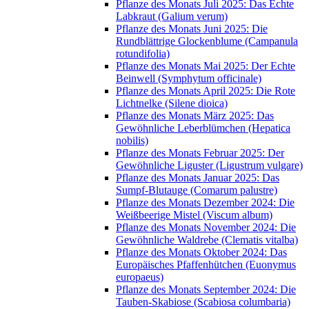
Pflanze des Monats Juli 2025: Das Echte
Labkraut (Galium verum)
Pflanze des Monats Juni 2025: Die
Rundblättrige Glockenblume (Campanula
rotundifolia)
Pflanze des Monats Mai 2025: Der Echte
Beinwell (Symphytum officinale)
Pflanze des Monats April 2025: Die Rote
Lichtnelke (Silene dioica)
Pflanze des Monats März 2025: Das
Gewöhnliche Leberblümchen (Hepatica
nobilis)
Pflanze des Monats Februar 2025: Der
Gewöhnliche Liguster (Ligustrum vulgare)
Pflanze des Monats Januar 2025: Das
Sumpf-Blutauge (Comarum palustre)
Pflanze des Monats Dezember 2024: Die
Weißbeerige Mistel (Viscum album)
Pflanze des Monats November 2024: Die
Gewöhnliche Waldrebe (Clematis vitalba)
Pflanze des Monats Oktober 2024: Das
Europäisches Pfaffenhütchen (Euonymus
europaeus)
Pflanze des Monats September 2024: Die
Tauben-Skabiose (Scabiosa columbaria)