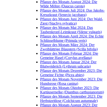
Pflanze des Monats August 2024: Die
Wilde Möhre (Daucus carota)
Pflanze des Monats Juli 2024: Das Jakobs-
Kreuzkraut (Senecio jacobaea)
Pflanze des Monats Juni 2024: Der Wald-
Ziest (Stachys sylvatica)
Pflanze des Monats Mai 2024: Das
Taubenkropf-Leimkraut (Silene vulgaris)
Pflanze des Monats April 2024: Die Echte
Schlüsselblume (Primula veris)
Pflanze des Monats März 2024: Der
Zweiblättrige Blaustern (Scilla bifolia)
Pflanze des Monats Februar 2024: Die
Gemeine Hasel (Corylus avellana)
Pflanze des Monats Januar 2024: Der
Blutweiderich (Lythrum salicaria)
Pflanze des Monats Dezember 2023: Die
Gemeine Fichte (Picea abies)
Pflanze des Monats November 2023: Die
Hundsrose (Rosa canina)
Pflanze des Monats Oktober 2023: Die
Kartäusernelke (Dianthus carthusianorum)
Pflanze des Monats September 2023: Die
Herbstzeitlose (Colchicum autumnale)
Pflanze des Monats August 2023: Der