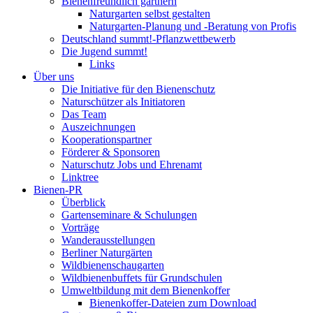
Bienenfreundlich gärtnern
Naturgarten selbst gestalten
Naturgarten-Planung und -Beratung von Profis
Deutschland summt!-Pflanzwettbewerb
Die Jugend summt!
Links
Über uns
Die Initiative für den Bienenschutz
Naturschützer als Initiatoren
Das Team
Auszeichnungen
Kooperationspartner
Förderer & Sponsoren
Naturschutz Jobs und Ehrenamt
Linktree
Bienen-PR
Überblick
Gartenseminare & Schulungen
Vorträge
Wanderausstellungen
Berliner Naturgärten
Wildbienenschaugarten
Wildbienenbuffets für Grundschulen
Umweltbildung mit dem Bienenkoffer
Bienenkoffer-Dateien zum Download