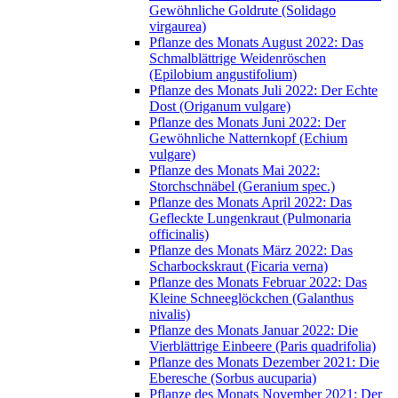
Gewöhnliche Goldrute (Solidago
virgaurea)
Pflanze des Monats August 2022: Das
Schmalblättrige Weidenröschen
(Epilobium angustifolium)
Pflanze des Monats Juli 2022: Der Echte
Dost (Origanum vulgare)
Pflanze des Monats Juni 2022: Der
Gewöhnliche Natternkopf (Echium
vulgare)
Pflanze des Monats Mai 2022:
Storchschnäbel (Geranium spec.)
Pflanze des Monats April 2022: Das
Gefleckte Lungenkraut (Pulmonaria
officinalis)
Pflanze des Monats März 2022: Das
Scharbockskraut (Ficaria verna)
Pflanze des Monats Februar 2022: Das
Kleine Schneeglöckchen (Galanthus
nivalis)
Pflanze des Monats Januar 2022: Die
Vierblättrige Einbeere (Paris quadrifolia)
Pflanze des Monats Dezember 2021: Die
Eberesche (Sorbus aucuparia)
Pflanze des Monats November 2021: Der