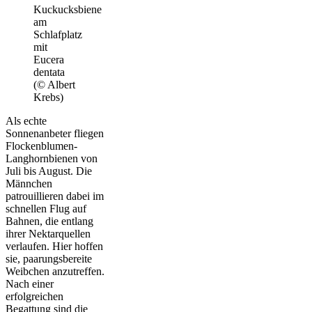
Kuckucksbiene
am
Schlafplatz
mit
Eucera
dentata
(© Albert
Krebs)
Als echte
Sonnenanbeter fliegen
Flockenblumen-
Langhornbienen von
Juli bis August. Die
Männchen
patrouillieren dabei im
schnellen Flug auf
Bahnen, die entlang
ihrer Nektarquellen
verlaufen. Hier hoffen
sie, paarungsbereite
Weibchen anzutreffen.
Nach einer
erfolgreichen
Begattung sind die