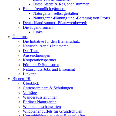
Diese Städte & Regionen summen
Bienenfreundlich gärtnern
Naturgarten selbst gestalten
Naturgarten-Planung und -Beratung von Profis
Deutschland summt!-Pflanzwettbewerb
Die Jugend summt!
Links
Über uns
Die Initiative für den Bienenschutz
Naturschützer als Initiatoren
Das Team
Auszeichnungen
Kooperationspartner
Förderer & Sponsoren
Naturschutz Jobs und Ehrenamt
Linktree
Bienen-PR
Überblick
Gartenseminare & Schulungen
Vorträge
Wanderausstellungen
Berliner Naturgärten
Wildbienenschaugarten
Wildbienenbuffets für Grundschulen
Umweltbildung mit dem Bienenkoffer