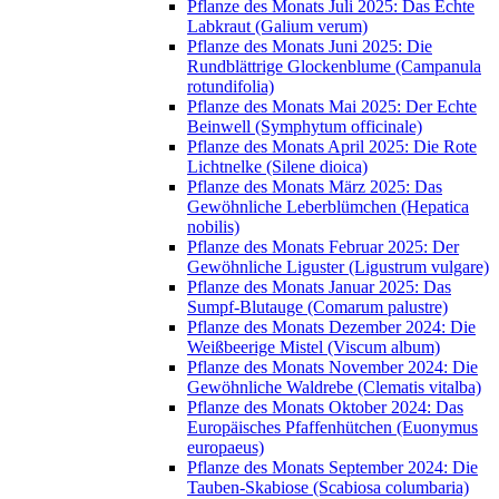
Pflanze des Monats Juli 2025: Das Echte
Labkraut (Galium verum)
Pflanze des Monats Juni 2025: Die
Rundblättrige Glockenblume (Campanula
rotundifolia)
Pflanze des Monats Mai 2025: Der Echte
Beinwell (Symphytum officinale)
Pflanze des Monats April 2025: Die Rote
Lichtnelke (Silene dioica)
Pflanze des Monats März 2025: Das
Gewöhnliche Leberblümchen (Hepatica
nobilis)
Pflanze des Monats Februar 2025: Der
Gewöhnliche Liguster (Ligustrum vulgare)
Pflanze des Monats Januar 2025: Das
Sumpf-Blutauge (Comarum palustre)
Pflanze des Monats Dezember 2024: Die
Weißbeerige Mistel (Viscum album)
Pflanze des Monats November 2024: Die
Gewöhnliche Waldrebe (Clematis vitalba)
Pflanze des Monats Oktober 2024: Das
Europäisches Pfaffenhütchen (Euonymus
europaeus)
Pflanze des Monats September 2024: Die
Tauben-Skabiose (Scabiosa columbaria)