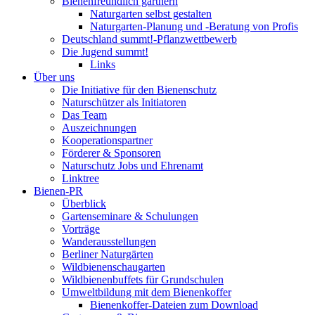
Bienenfreundlich gärtnern
Naturgarten selbst gestalten
Naturgarten-Planung und -Beratung von Profis
Deutschland summt!-Pflanzwettbewerb
Die Jugend summt!
Links
Über uns
Die Initiative für den Bienenschutz
Naturschützer als Initiatoren
Das Team
Auszeichnungen
Kooperationspartner
Förderer & Sponsoren
Naturschutz Jobs und Ehrenamt
Linktree
Bienen-PR
Überblick
Gartenseminare & Schulungen
Vorträge
Wanderausstellungen
Berliner Naturgärten
Wildbienenschaugarten
Wildbienenbuffets für Grundschulen
Umweltbildung mit dem Bienenkoffer
Bienenkoffer-Dateien zum Download