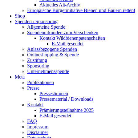
Aktuelles Alt-Archiv
Europäische Bürgerinitiative Bienen und Bauern retten!
Shop
Spenden / Sponsoring
Allgemeine Spende
Spendenurkunden zum Verschenken
Kontakt Wildbienenpatenschaften
E-Mail gesendet
Anlassbezogene Spenden
Onlineshopping & Spende
Zustiftung
Sponsoring
Unternehmensspende
Meta
Publikationen
Presse
Pressestimmen
Pressematerial / Downloads
Kontakt
Prämierungsteilnahme 2025
E-Mail gesendet
FAQ
Impressum
Disclaimer
Datenschutz