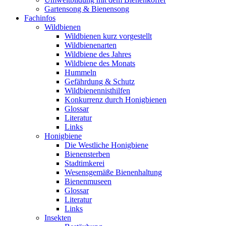
Gartensong & Bienensong
Fachinfos
Wildbienen
Wildbienen kurz vorgestellt
Wildbienenarten
Wildbiene des Jahres
Wildbiene des Monats
Hummeln
Gefährdung & Schutz
Wildbienennisthilfen
Konkurrenz durch Honigbienen
Glossar
Literatur
Links
Honigbiene
Die Westliche Honigbiene
Bienensterben
Stadtimkerei
Wesensgemäße Bienenhaltung
Bienenmuseen
Glossar
Literatur
Links
Insekten