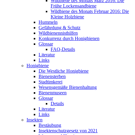
Wildbiene des Monats März 2016: Die
Frühe Lockensandbiene
Wildbiene des Monats Februar 2016: Die
Kleine Holzbiene
Hummeln
Gefährdung & Schutz
Wildbienennisthilfen
Konkurrenz durch Honigbienen
Glossar
FAQ-Details
Literatur
Links
Honigbiene
Die Westliche Honigbiene
Bienensterben
Stadtimkerei
Wesensgemäße Bienenhaltung
Bienenmuseen
Glossar
Details
Literatur
Links
Insekten
Bestäubung
Insektenschutzgesetz von 2021