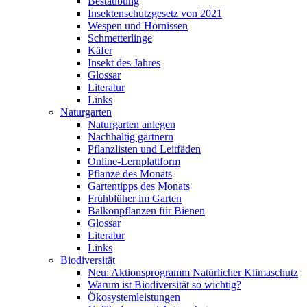
Bestäubung
Insektenschutzgesetz von 2021
Wespen und Hornissen
Schmetterlinge
Käfer
Insekt des Jahres
Glossar
Literatur
Links
Naturgarten
Naturgarten anlegen
Nachhaltig gärtnern
Pflanzlisten und Leitfäden
Online-Lernplattform
Pflanze des Monats
Gartentipps des Monats
Frühblüher im Garten
Balkonpflanzen für Bienen
Glossar
Literatur
Links
Biodiversität
Neu: Aktionsprogramm Natürlicher Klimaschutz
Warum ist Biodiversität so wichtig?
Ökosystemleistungen