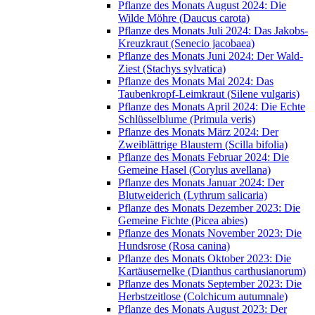
Pflanze des Monats August 2024: Die
Wilde Möhre (Daucus carota)
Pflanze des Monats Juli 2024: Das Jakobs-
Kreuzkraut (Senecio jacobaea)
Pflanze des Monats Juni 2024: Der Wald-
Ziest (Stachys sylvatica)
Pflanze des Monats Mai 2024: Das
Taubenkropf-Leimkraut (Silene vulgaris)
Pflanze des Monats April 2024: Die Echte
Schlüsselblume (Primula veris)
Pflanze des Monats März 2024: Der
Zweiblättrige Blaustern (Scilla bifolia)
Pflanze des Monats Februar 2024: Die
Gemeine Hasel (Corylus avellana)
Pflanze des Monats Januar 2024: Der
Blutweiderich (Lythrum salicaria)
Pflanze des Monats Dezember 2023: Die
Gemeine Fichte (Picea abies)
Pflanze des Monats November 2023: Die
Hundsrose (Rosa canina)
Pflanze des Monats Oktober 2023: Die
Kartäusernelke (Dianthus carthusianorum)
Pflanze des Monats September 2023: Die
Herbstzeitlose (Colchicum autumnale)
Pflanze des Monats August 2023: Der