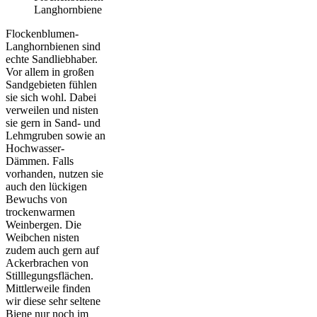
Langhornbiene
Flockenblumen-
Langhornbienen sind
echte Sandliebhaber.
Vor allem in großen
Sandgebieten fühlen
sie sich wohl. Dabei
verweilen und nisten
sie gern in Sand- und
Lehmgruben sowie an
Hochwasser-
Dämmen. Falls
vorhanden, nutzen sie
auch den lückigen
Bewuchs von
trockenwarmen
Weinbergen. Die
Weibchen nisten
zudem auch gern auf
Ackerbrachen von
Stilllegungsflächen.
Mittlerweile finden
wir diese sehr seltene
Biene nur noch im