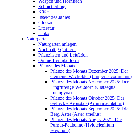
Wespen und Hornissen
Schmetterlinge
Käfer
Insekt des Jahres
Glossar
Literatur
Links
Naturgarten
Naturgarten anlegen
Nachhaltig gärtnern
Pflanzlisten und Leitfäden
Online-Lernplattform
Pflanze des Monats
Pflanze des Monats Dezember 2025: Der
Gemeine Wacholder (Juniperus communis)
Pflanze des Monats November 2025: Der
Eingriffelige Weißdorn (Crataegus
monogyna)
Pflanze des Monats Oktober 2025: Der
Gefleckte Aronstab (Arum maculatum)
Pflanze des Monats September 2025: Die
Berg-Aster (Aster amellus)
Pflanze des Monats August 2025: Die
Purpur-Fetthenne (Hylotelephium
telephium)