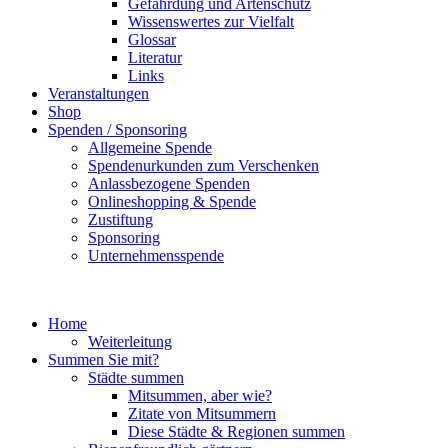
Gefährdung und Artenschutz
Wissenswertes zur Vielfalt
Glossar
Literatur
Links
Veranstaltungen
Shop
Spenden / Sponsoring
Allgemeine Spende
Spendenurkunden zum Verschenken
Anlassbezogene Spenden
Onlineshopping & Spende
Zustiftung
Sponsoring
Unternehmensspende
Home
Weiterleitung
Summen Sie mit?
Städte summen
Mitsummen, aber wie?
Zitate von Mitsummern
Diese Städte & Regionen summen