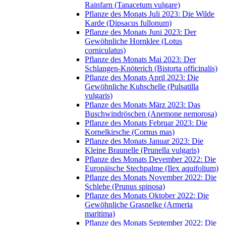
Rainfarn (Tanacetum vulgare)
Pflanze des Monats Juli 2023: Die Wilde
Karde (Dipsacus fullonum)
Pflanze des Monats Juni 2023: Der
Gewöhnliche Hornklee (Lotus
corniculatus)
Pflanze des Monats Mai 2023: Der
Schlangen-Knöterich (Bistorta officinalis)
Pflanze des Monats April 2023: Die
Gewöhnliche Kuhschelle (Pulsatilla
vulgaris)
Pflanze des Monats März 2023: Das
Buschwindröschen (Anemone nemorosa)
Pflanze des Monats Februar 2023: Die
Kornelkirsche (Cornus mas)
Pflanze des Monats Januar 2023: Die
Kleine Braunelle (Prunella vulgaris)
Pflanze des Monats Devember 2022: Die
Europäische Stechpalme (Ilex aquifolium)
Pflanze des Monats November 2022: Die
Schlehe (Prunus spinosa)
Pflanze des Monats Oktober 2022: Die
Gewöhnliche Grasnelke (Armeria
maritima)
Pflanze des Monats September 2022: Die