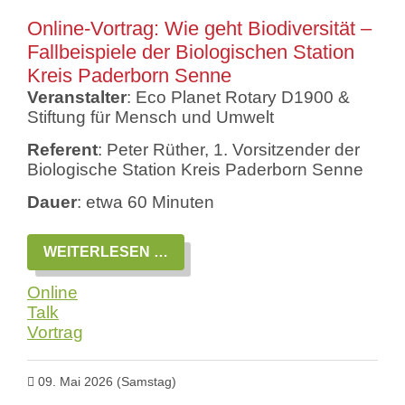
Online-Vortrag: Wie geht Biodiversität –
Fallbeispiele der Biologischen Station
Kreis Paderborn Senne
Veranstalter
: Eco Planet Rotary D1900 &
Stiftung für Mensch und Umwelt
Referent
: Peter Rüther, 1. Vorsitzender der
Biologische Station Kreis Paderborn Senne
Dauer
: etwa 60 Minuten
ONLINE-
WEITERLESEN …
VORTRAG:
WIE
Online
GEHT
BIODIVERSITÄT
Talk
–
Vortrag
FALLBEISPIELE
DER
BIOLOGISCHEN
STATION
09. Mai 2026
(Samstag)
KREIS