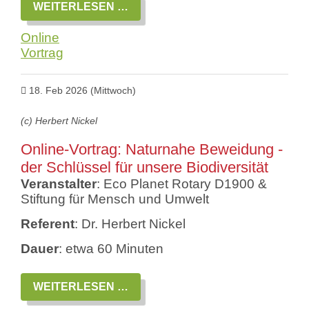
ONLINE-
WEITERLESEN …
VORTRAG:
40
Online
JAHRE
TSCHERNOBYL:
Vortrag
HUMANITÄRE
HILFE,
BILDUNG
18. Feb 2026
(Mittwoch)
UND
INTERNATIONALE
VERSTÄNDIGUNG
(c) Herbert Nickel
Online-Vortrag: Naturnahe Beweidung -
der Schlüssel für unsere Biodiversität
Veranstalter
: Eco Planet Rotary D1900 &
Stiftung für Mensch und Umwelt
Referent
: Dr. Herbert Nickel
Dauer
: etwa 60 Minuten
ONLINE-
WEITERLESEN …
VORTRAG:
NATURNAHE