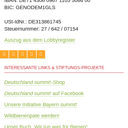
IBAN: DE71 4306 0967 1105 5066 00
BIC: GENODEM1GLS
USt-IdNr.: DE313861745
Steuernummer: 27 / 642 / 07154
Auszug aus dem Lobbyregister
INTERESSANTE LINKS & STIFTUNGS-PROJEKTE
Deutschland summt!
-Shop
Deutschland summt!
auf Facebook
Unsere Initiative
Bayern summt!
Wildbienenpate werden!
Unser Buch „Wir tun was für Bienen“