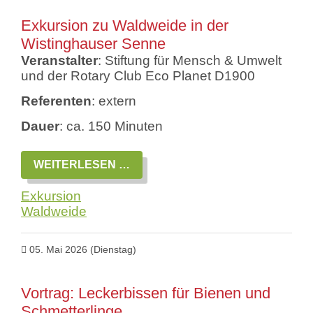
PADERBORN
SENNE
Exkursion zu Waldweide in der
Wistinghauser Senne
Veranstalter
: Stiftung für Mensch & Umwelt
und der Rotary Club Eco Planet D1900
Referenten
: extern
Dauer
: ca. 150 Minuten
EXKURSION
WEITERLESEN …
ZU
WALDWEIDE
Exkursion
IN
DER
Waldweide
WISTINGHAUSER
SENNE
05. Mai 2026
(Dienstag)
Vortrag: Leckerbissen für Bienen und
Schmetterlinge