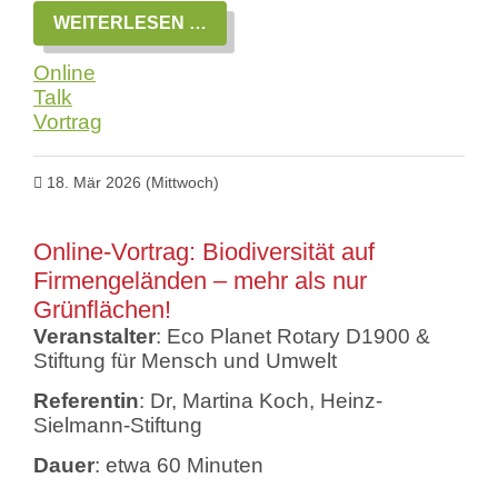
ONLINE-
WEITERLESEN …
VORTRAG:
KLIMA
Online
ODER
ARTEN?
Talk
VOM
Vortrag
STILLEN
STERBEN
DER
NATUR
18. Mär 2026
(Mittwoch)
Online-Vortrag: Biodiversität auf
Firmengeländen – mehr als nur
Grünflächen!
Veranstalter
: Eco Planet Rotary D1900 &
Stiftung für Mensch und Umwelt
Referentin
: Dr, Martina Koch, Heinz-
Sielmann-Stiftung
Dauer
: etwa 60 Minuten