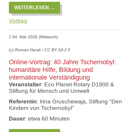
ONLINE-
WEITERLESEN …
VORTRAG:
BIODIVERSITÄT
Vortrag
AUF
FIRMENGELÄNDEN
–
MEHR
04. Mär 2026
(Mittwoch)
ALS
NUR
GRÜNFLÄCHEN!
(c) Roman Harak / CC BY-SA 2.0
Online-Vortrag: 40 Jahre Tschernobyl:
humanitäre Hilfe, Bildung und
internationale Verständigung
Veranstalter
: Eco Planet Rotary D1900 &
Stiftung für Mensch und Umwelt
Referentin
: Irina Gruschewaja, Stiftung "Den
Kindern von Tschernobyl"
Dauer
: etwa 60 Minuten