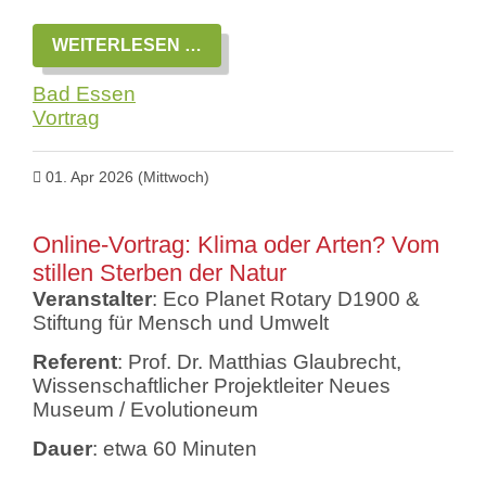
VORTRAG:
WEITERLESEN …
BAD
ESSEN
Bad Essen
WIRD
NATURNAH
Vortrag
-
WAS
HABEN
01. Apr 2026
(Mittwoch)
WIR
DAVON?
Online-Vortrag: Klima oder Arten? Vom
stillen Sterben der Natur
Veranstalter
: Eco Planet Rotary D1900 &
Stiftung für Mensch und Umwelt
Referent
: Prof. Dr. Matthias Glaubrecht,
Wissenschaftlicher Projektleiter Neues
Museum / Evolutioneum
Dauer
: etwa 60 Minuten