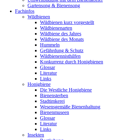
Gartensong & Bienensong
Fachinfos
Wildbienen
Wildbienen kurz vorgestellt
Wildbienenarten
Wildbiene des Jahres
Wildbiene des Monats
Hummeln
Gefährdung & Schutz
Wildbienennisthilfen
Konkurrenz durch Honigbienen
Glossar
Literatur
Links
Honigbiene
Die Westliche Honigbiene
Bienensterben
Stadtimkerei
Wesensgemäße Bienenhaltung
Bienenmuseen
Glossar
Literatur
Links
Insekten