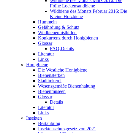
Wildbiene des Monats März 2016: Die
Frühe Lockensandbiene
Wildbiene des Monats Februar 2016: Die
Kleine Holzbiene
Hummeln
Gefährdung & Schutz
Wildbienennisthilfen
Konkurrenz durch Honigbienen
Glossar
FAQ-Details
Literatur
Links
Honigbiene
Die Westliche Honigbiene
Bienensterben
Stadtimkerei
Wesensgemäße Bienenhaltung
Bienenmuseen
Glossar
Details
Literatur
Links
Insekten
Bestäubung
Insektenschutzgesetz von 2021