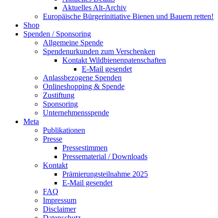
Aktuelles Alt-Archiv
Europäische Bürgerinitiative Bienen und Bauern retten!
Shop
Spenden / Sponsoring
Allgemeine Spende
Spendenurkunden zum Verschenken
Kontakt Wildbienenpatenschaften
E-Mail gesendet
Anlassbezogene Spenden
Onlineshopping & Spende
Zustiftung
Sponsoring
Unternehmensspende
Meta
Publikationen
Presse
Pressestimmen
Pressematerial / Downloads
Kontakt
Prämierungsteilnahme 2025
E-Mail gesendet
FAQ
Impressum
Disclaimer
Datenschutz