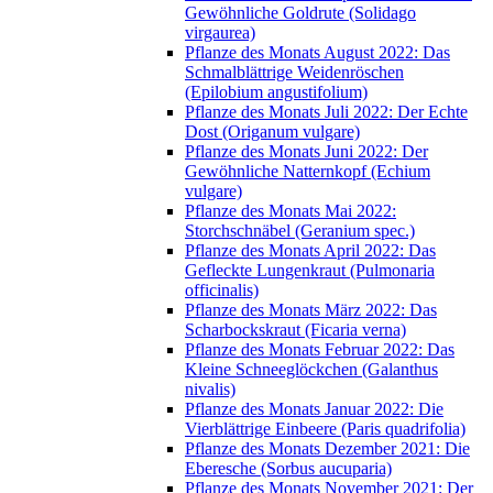
Gewöhnliche Goldrute (Solidago
virgaurea)
Pflanze des Monats August 2022: Das
Schmalblättrige Weidenröschen
(Epilobium angustifolium)
Pflanze des Monats Juli 2022: Der Echte
Dost (Origanum vulgare)
Pflanze des Monats Juni 2022: Der
Gewöhnliche Natternkopf (Echium
vulgare)
Pflanze des Monats Mai 2022:
Storchschnäbel (Geranium spec.)
Pflanze des Monats April 2022: Das
Gefleckte Lungenkraut (Pulmonaria
officinalis)
Pflanze des Monats März 2022: Das
Scharbockskraut (Ficaria verna)
Pflanze des Monats Februar 2022: Das
Kleine Schneeglöckchen (Galanthus
nivalis)
Pflanze des Monats Januar 2022: Die
Vierblättrige Einbeere (Paris quadrifolia)
Pflanze des Monats Dezember 2021: Die
Eberesche (Sorbus aucuparia)
Pflanze des Monats November 2021: Der