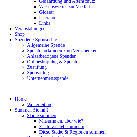
Gefährdung und Artenschutz
Wissenswertes zur Vielfalt
Glossar
Literatur
Links
Veranstaltungen
Shop
Spenden / Sponsoring
Allgemeine Spende
Spendenurkunden zum Verschenken
Anlassbezogene Spenden
Onlineshopping & Spende
Zustiftung
Sponsoring
Unternehmensspende
Home
Weiterleitung
Summen Sie mit?
Städte summen
Mitsummen, aber wie?
Zitate von Mitsummern
Diese Städte & Regionen summen