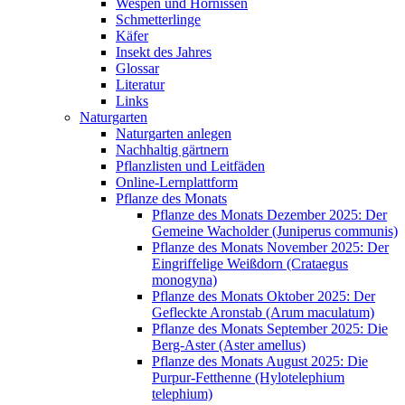
Wespen und Hornissen
Schmetterlinge
Käfer
Insekt des Jahres
Glossar
Literatur
Links
Naturgarten
Naturgarten anlegen
Nachhaltig gärtnern
Pflanzlisten und Leitfäden
Online-Lernplattform
Pflanze des Monats
Pflanze des Monats Dezember 2025: Der
Gemeine Wacholder (Juniperus communis)
Pflanze des Monats November 2025: Der
Eingriffelige Weißdorn (Crataegus
monogyna)
Pflanze des Monats Oktober 2025: Der
Gefleckte Aronstab (Arum maculatum)
Pflanze des Monats September 2025: Die
Berg-Aster (Aster amellus)
Pflanze des Monats August 2025: Die
Purpur-Fetthenne (Hylotelephium
telephium)