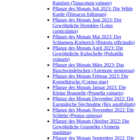
Rainfarn (Tanacetum vulgare)
Pflanze des Monats Juli 2023: Die Wilde
Karde (Dipsacus fullonum)
Pflanze des Monats Juni 2023: Der
Gewöhnliche Hornklee (Lotus
corniculatus)
Pflanze des Monats Mai 2023: Der
Schlangen-Knöterich (Bistorta officinalis)
Pflanze des Monats April 2023: Die
Gewöhnliche Kuhschelle (Pulsatilla
vulgaris)
Pflanze des Monats März 2023: Das
Buschwindröschen (Anemone nemorosa)
Pflanze des Monats Februar 2023: Die
Kornelkirsche (Cornus mas)
Pflanze des Monats Januar 2023: Die
Kleine Braunelle (Prunella vulgaris)
Pflanze des Monats Devember 2022: Die
Europäische Stechpalme (Ilex aquifolium)
Pflanze des Monats November 2022: Die
Schlehe (Prunus spinosa)
Pflanze des Monats Oktober 2022: Die
Gewöhnliche Grasnelke (Armeria
maritima)
Pflanze des Monats September 2022: Die