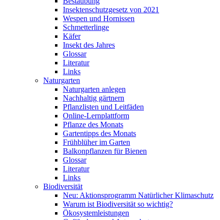
Bestäubung
Insektenschutzgesetz von 2021
Wespen und Hornissen
Schmetterlinge
Käfer
Insekt des Jahres
Glossar
Literatur
Links
Naturgarten
Naturgarten anlegen
Nachhaltig gärtnern
Pflanzlisten und Leitfäden
Online-Lernplattform
Pflanze des Monats
Gartentipps des Monats
Frühblüher im Garten
Balkonpflanzen für Bienen
Glossar
Literatur
Links
Biodiversität
Neu: Aktionsprogramm Natürlicher Klimaschutz
Warum ist Biodiversität so wichtig?
Ökosystemleistungen