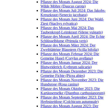
Pflanze des Monats August 2024: Die
Wilde Möhre (Daucus carota)
Pflanze des Monats Juli 2024: Das Jakobs-
Kreuzkraut (Senecio jacobaea)
Pflanze des Monats Juni 2024: Der Wald-
Ziest (Stachys sylvatica)
Pflanze des Monats Mai 2024: Das
Taubenkropf-Leimkraut (Silene vulgaris)
Pflanze des Monats April 2024: Die Echte
Schlüsselblume (Primula veris)
Pflanze des Monats März 2024: Der
Zweiblättrige Blaustern (Scilla bifolia)
Pflanze des Monats Februar 2024: Die
Gemeine Hasel (Corylus avellana)
Pflanze des Monats Januar 2024: Der
Blutweiderich (Lythrum salicaria)
Pflanze des Monats Dezember 2023: Die
Gemeine Fichte (Picea abies)
Pflanze des Monats November 2023: Die
Hundsrose (Rosa canina)
Pflanze des Monats Oktober 2023: Die
Kartäusernelke (Dianthus carthusianorum)
Pflanze des Monats September 2023: Die
Herbstzeitlose (Colchicum autumnale)
Pflanze des Monats August 2023: Der