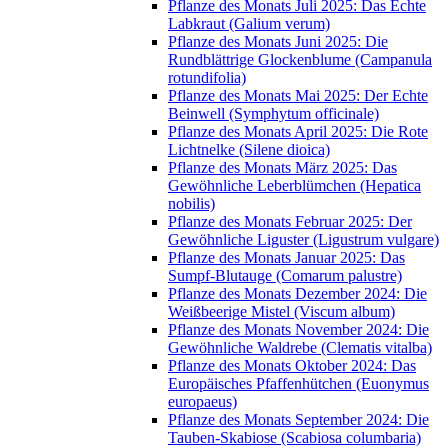
Pflanze des Monats Juli 2025: Das Echte
Labkraut (Galium verum)
Pflanze des Monats Juni 2025: Die
Rundblättrige Glockenblume (Campanula
rotundifolia)
Pflanze des Monats Mai 2025: Der Echte
Beinwell (Symphytum officinale)
Pflanze des Monats April 2025: Die Rote
Lichtnelke (Silene dioica)
Pflanze des Monats März 2025: Das
Gewöhnliche Leberblümchen (Hepatica
nobilis)
Pflanze des Monats Februar 2025: Der
Gewöhnliche Liguster (Ligustrum vulgare)
Pflanze des Monats Januar 2025: Das
Sumpf-Blutauge (Comarum palustre)
Pflanze des Monats Dezember 2024: Die
Weißbeerige Mistel (Viscum album)
Pflanze des Monats November 2024: Die
Gewöhnliche Waldrebe (Clematis vitalba)
Pflanze des Monats Oktober 2024: Das
Europäisches Pfaffenhütchen (Euonymus
europaeus)
Pflanze des Monats September 2024: Die
Tauben-Skabiose (Scabiosa columbaria)