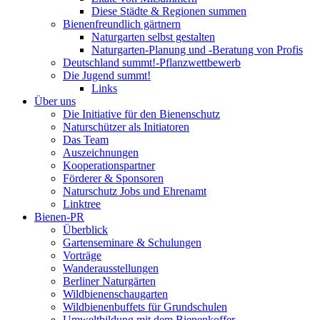
Diese Städte & Regionen summen
Bienenfreundlich gärtnern
Naturgarten selbst gestalten
Naturgarten-Planung und -Beratung von Profis
Deutschland summt!-Pflanzwettbewerb
Die Jugend summt!
Links
Über uns
Die Initiative für den Bienenschutz
Naturschützer als Initiatoren
Das Team
Auszeichnungen
Kooperationspartner
Förderer & Sponsoren
Naturschutz Jobs und Ehrenamt
Linktree
Bienen-PR
Überblick
Gartenseminare & Schulungen
Vorträge
Wanderausstellungen
Berliner Naturgärten
Wildbienenschaugarten
Wildbienenbuffets für Grundschulen
Umweltbildung mit dem Bienenkoffer