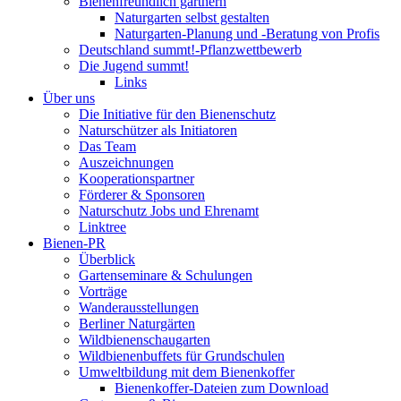
Bienenfreundlich gärtnern
Naturgarten selbst gestalten
Naturgarten-Planung und -Beratung von Profis
Deutschland summt!-Pflanzwettbewerb
Die Jugend summt!
Links
Über uns
Die Initiative für den Bienenschutz
Naturschützer als Initiatoren
Das Team
Auszeichnungen
Kooperationspartner
Förderer & Sponsoren
Naturschutz Jobs und Ehrenamt
Linktree
Bienen-PR
Überblick
Gartenseminare & Schulungen
Vorträge
Wanderausstellungen
Berliner Naturgärten
Wildbienenschaugarten
Wildbienenbuffets für Grundschulen
Umweltbildung mit dem Bienenkoffer
Bienenkoffer-Dateien zum Download