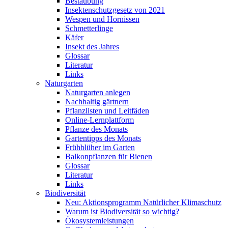
Bestäubung
Insektenschutzgesetz von 2021
Wespen und Hornissen
Schmetterlinge
Käfer
Insekt des Jahres
Glossar
Literatur
Links
Naturgarten
Naturgarten anlegen
Nachhaltig gärtnern
Pflanzlisten und Leitfäden
Online-Lernplattform
Pflanze des Monats
Gartentipps des Monats
Frühblüher im Garten
Balkonpflanzen für Bienen
Glossar
Literatur
Links
Biodiversität
Neu: Aktionsprogramm Natürlicher Klimaschutz
Warum ist Biodiversität so wichtig?
Ökosystemleistungen