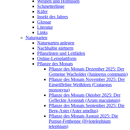
Wespen und Hornissen
Schmetterlinge
Käfer
Insekt des Jahres
Glossar
Literatur
Links
Naturgarten
Naturgarten anlegen
Nachhaltig gärtnern
Pflanzlisten und Leitfäden
Online-Lernplattform
Pflanze des Monats
Pflanze des Monats Dezember 2025: Der
Gemeine Wacholder (Juniperus communis)
Pflanze des Monats November 2025: Der
Eingriffelige Weißdorn (Crataegus
monogyna)
Pflanze des Monats Oktober 2025: Der
Gefleckte Aronstab (Arum maculatum)
Pflanze des Monats September 2025: Die
Berg-Aster (Aster amellus)
Pflanze des Monats August 2025: Die
Purpur-Fetthenne (Hylotelephium
telephium)