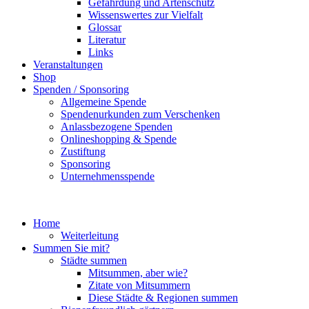
Gefährdung und Artenschutz
Wissenswertes zur Vielfalt
Glossar
Literatur
Links
Veranstaltungen
Shop
Spenden / Sponsoring
Allgemeine Spende
Spendenurkunden zum Verschenken
Anlassbezogene Spenden
Onlineshopping & Spende
Zustiftung
Sponsoring
Unternehmensspende
Home
Weiterleitung
Summen Sie mit?
Städte summen
Mitsummen, aber wie?
Zitate von Mitsummern
Diese Städte & Regionen summen