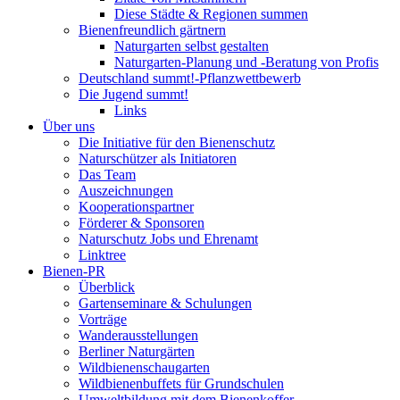
Diese Städte & Regionen summen
Bienenfreundlich gärtnern
Naturgarten selbst gestalten
Naturgarten-Planung und -Beratung von Profis
Deutschland summt!-Pflanzwettbewerb
Die Jugend summt!
Links
Über uns
Die Initiative für den Bienenschutz
Naturschützer als Initiatoren
Das Team
Auszeichnungen
Kooperationspartner
Förderer & Sponsoren
Naturschutz Jobs und Ehrenamt
Linktree
Bienen-PR
Überblick
Gartenseminare & Schulungen
Vorträge
Wanderausstellungen
Berliner Naturgärten
Wildbienenschaugarten
Wildbienenbuffets für Grundschulen
Umweltbildung mit dem Bienenkoffer