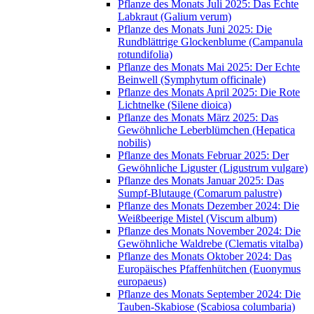
Pflanze des Monats Juli 2025: Das Echte
Labkraut (Galium verum)
Pflanze des Monats Juni 2025: Die
Rundblättrige Glockenblume (Campanula
rotundifolia)
Pflanze des Monats Mai 2025: Der Echte
Beinwell (Symphytum officinale)
Pflanze des Monats April 2025: Die Rote
Lichtnelke (Silene dioica)
Pflanze des Monats März 2025: Das
Gewöhnliche Leberblümchen (Hepatica
nobilis)
Pflanze des Monats Februar 2025: Der
Gewöhnliche Liguster (Ligustrum vulgare)
Pflanze des Monats Januar 2025: Das
Sumpf-Blutauge (Comarum palustre)
Pflanze des Monats Dezember 2024: Die
Weißbeerige Mistel (Viscum album)
Pflanze des Monats November 2024: Die
Gewöhnliche Waldrebe (Clematis vitalba)
Pflanze des Monats Oktober 2024: Das
Europäisches Pfaffenhütchen (Euonymus
europaeus)
Pflanze des Monats September 2024: Die
Tauben-Skabiose (Scabiosa columbaria)