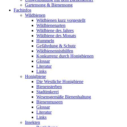
Gartensong & Bienensong
Fachinfos
Wildbienen
Wildbienen kurz vorgestellt
Wildbienenarten
Wildbiene des Jahres
Wildbiene des Monats
Hummeln
Gefährdung & Schutz
Wildbienennisthilfen
Konkurrenz durch Honigbienen
Glossar
Literatur
Links
Honigbiene
Die Westliche Honigbiene
Bienensterben
Stadtimkerei
Wesensgemäße Bienenhaltung
Bienenmuseen
Glossar
Literatur
Links
Insekten