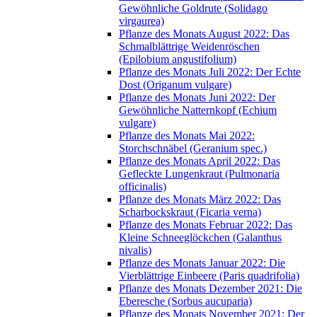
Gewöhnliche Goldrute (Solidago
virgaurea)
Pflanze des Monats August 2022: Das
Schmalblättrige Weidenröschen
(Epilobium angustifolium)
Pflanze des Monats Juli 2022: Der Echte
Dost (Origanum vulgare)
Pflanze des Monats Juni 2022: Der
Gewöhnliche Natternkopf (Echium
vulgare)
Pflanze des Monats Mai 2022:
Storchschnäbel (Geranium spec.)
Pflanze des Monats April 2022: Das
Gefleckte Lungenkraut (Pulmonaria
officinalis)
Pflanze des Monats März 2022: Das
Scharbockskraut (Ficaria verna)
Pflanze des Monats Februar 2022: Das
Kleine Schneeglöckchen (Galanthus
nivalis)
Pflanze des Monats Januar 2022: Die
Vierblättrige Einbeere (Paris quadrifolia)
Pflanze des Monats Dezember 2021: Die
Eberesche (Sorbus aucuparia)
Pflanze des Monats November 2021: Der