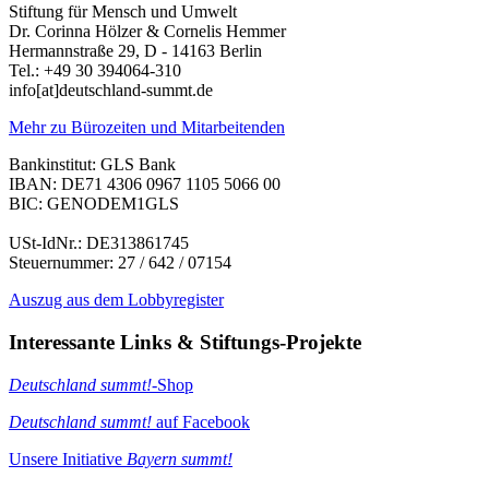
Stiftung für Mensch und Umwelt
Dr. Corinna Hölzer & Cornelis Hemmer
Hermannstraße 29, D - 14163 Berlin
Tel.: +49 30 394064-310
info
[at]
deutschland-summt.de
Mehr zu Bürozeiten und Mitarbeitenden
Bankinstitut: GLS Bank
IBAN: DE71 4306 0967 1105 5066 00
BIC: GENODEM1GLS
USt-IdNr.: DE313861745
Steuernummer: 27 / 642 / 07154
Auszug aus dem Lobbyregister
Interessante Links & Stiftungs-Projekte
Deutschland summt!
-Shop
Deutschland summt!
auf Facebook
Unsere Initiative
Bayern summt!