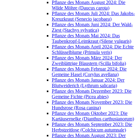
Pflanze des Monats August 2024: Die
Wilde Möhre (Daucus carota)
Pflanze des Monats Juli 2024: Das Jakobs-
Kreuzkraut (Senecio jacobaea)
Pflanze des Monats Juni 2024: Der Wald-
Ziest (Stachys sylvatica)
Pflanze des Monats Mai 2024: Das
Taubenkropf-Leimkraut (Silene vulgaris)
Pflanze des Monats April 2024: Die Echte
Schlüsselblume (Primula veris)
Pflanze des Monats März 2024: Der
Zweiblättrige Blaustern (Scilla bifolia)
Pflanze des Monats Februar 2024: Die
Gemeine Hasel (Corylus avellana)
Pflanze des Monats Januar 2024: Der
Blutweiderich (Lythrum salicaria)
Pflanze des Monats Dezember 2023: Die
Gemeine Fichte (Picea abies)
Pflanze des Monats November 2023: Die
Hundsrose (Rosa canina)
Pflanze des Monats Oktober 2023: Die
Kartäusernelke (Dianthus carthusianorum)
Pflanze des Monats September 2023: Die
Herbstzeitlose (Colchicum autumnale)
Pflanze des Monats August 2023: Der