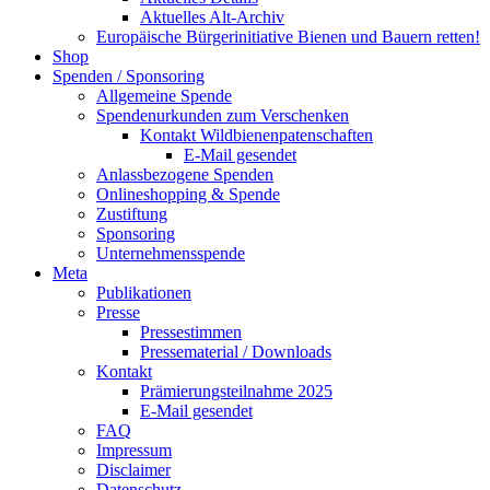
Aktuelles Alt-Archiv
Europäische Bürgerinitiative Bienen und Bauern retten!
Shop
Spenden / Sponsoring
Allgemeine Spende
Spendenurkunden zum Verschenken
Kontakt Wildbienenpatenschaften
E-Mail gesendet
Anlassbezogene Spenden
Onlineshopping & Spende
Zustiftung
Sponsoring
Unternehmensspende
Meta
Publikationen
Presse
Pressestimmen
Pressematerial / Downloads
Kontakt
Prämierungsteilnahme 2025
E-Mail gesendet
FAQ
Impressum
Disclaimer
Datenschutz