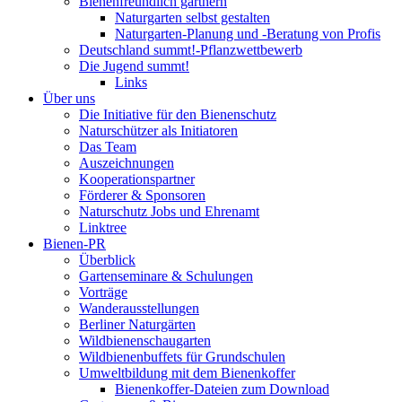
Bienenfreundlich gärtnern
Naturgarten selbst gestalten
Naturgarten-Planung und -Beratung von Profis
Deutschland summt!-Pflanzwettbewerb
Die Jugend summt!
Links
Über uns
Die Initiative für den Bienenschutz
Naturschützer als Initiatoren
Das Team
Auszeichnungen
Kooperationspartner
Förderer & Sponsoren
Naturschutz Jobs und Ehrenamt
Linktree
Bienen-PR
Überblick
Gartenseminare & Schulungen
Vorträge
Wanderausstellungen
Berliner Naturgärten
Wildbienenschaugarten
Wildbienenbuffets für Grundschulen
Umweltbildung mit dem Bienenkoffer
Bienenkoffer-Dateien zum Download