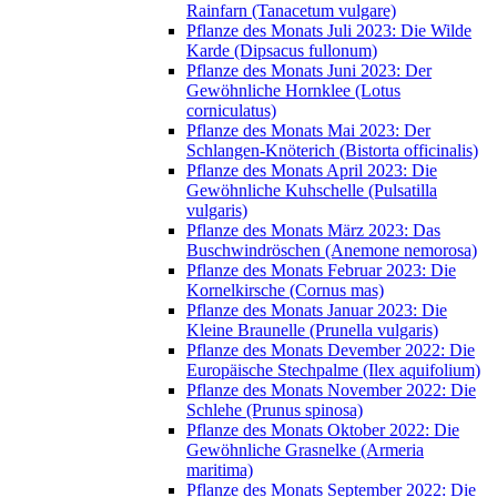
Rainfarn (Tanacetum vulgare)
Pflanze des Monats Juli 2023: Die Wilde
Karde (Dipsacus fullonum)
Pflanze des Monats Juni 2023: Der
Gewöhnliche Hornklee (Lotus
corniculatus)
Pflanze des Monats Mai 2023: Der
Schlangen-Knöterich (Bistorta officinalis)
Pflanze des Monats April 2023: Die
Gewöhnliche Kuhschelle (Pulsatilla
vulgaris)
Pflanze des Monats März 2023: Das
Buschwindröschen (Anemone nemorosa)
Pflanze des Monats Februar 2023: Die
Kornelkirsche (Cornus mas)
Pflanze des Monats Januar 2023: Die
Kleine Braunelle (Prunella vulgaris)
Pflanze des Monats Devember 2022: Die
Europäische Stechpalme (Ilex aquifolium)
Pflanze des Monats November 2022: Die
Schlehe (Prunus spinosa)
Pflanze des Monats Oktober 2022: Die
Gewöhnliche Grasnelke (Armeria
maritima)
Pflanze des Monats September 2022: Die