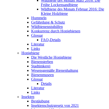
Wildbiene des Monats März 2016: Die
Frühe Lockensandbiene
Wildbiene des Monats Februar 2016: Die
Kleine Holzbiene
Hummeln
Gefährdung & Schutz
Wildbienennisthilfen
Konkurrenz durch Honigbienen
Glossar
FAQ-Details
Literatur
Links
Honigbiene
Die Westliche Honigbiene
Bienensterben
Stadtimkerei
Wesensgemäße Bienenhaltung
Bienenmuseen
Glossar
Details
Literatur
Links
Insekten
Bestäubung
Insektenschutzgesetz von 2021