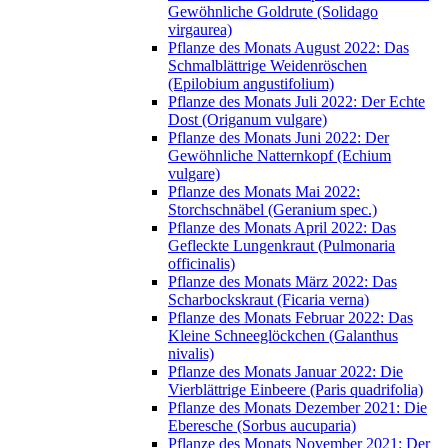
Gewöhnliche Goldrute (Solidago
virgaurea)
Pflanze des Monats August 2022: Das
Schmalblättrige Weidenröschen
(Epilobium angustifolium)
Pflanze des Monats Juli 2022: Der Echte
Dost (Origanum vulgare)
Pflanze des Monats Juni 2022: Der
Gewöhnliche Natternkopf (Echium
vulgare)
Pflanze des Monats Mai 2022:
Storchschnäbel (Geranium spec.)
Pflanze des Monats April 2022: Das
Gefleckte Lungenkraut (Pulmonaria
officinalis)
Pflanze des Monats März 2022: Das
Scharbockskraut (Ficaria verna)
Pflanze des Monats Februar 2022: Das
Kleine Schneeglöckchen (Galanthus
nivalis)
Pflanze des Monats Januar 2022: Die
Vierblättrige Einbeere (Paris quadrifolia)
Pflanze des Monats Dezember 2021: Die
Eberesche (Sorbus aucuparia)
Pflanze des Monats November 2021: Der