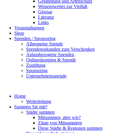
Gefährdung und Artenschutz
Wissenswertes zur Vielfalt
Glossar
Literatur
Links
Veranstaltungen
Shop
Spenden / Sponsoring
Allgemeine Spende
Spendenurkunden zum Verschenken
Anlassbezogene Spenden
Onlineshopping & Spende
Zustiftung
Sponsoring
Unternehmensspende
Home
Weiterleitung
Summen Sie mit?
Städte summen
Mitsummen, aber wie?
Zitate von Mitsummern
Diese Städte & Regionen summen