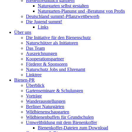
Bienenfreundlich gärtnern
Naturgarten selbst gestalten
Naturgarten-Planung und -Beratung von Profis
Deutschland summt!-Pflanzwettbewerb
Die Jugend summt!
Links
Über uns
Die Initiative für den Bienenschutz
Naturschützer als Initiatoren
Das Team
Auszeichnungen
Kooperationspartner
Förderer & Sponsoren
Naturschutz Jobs und Ehrenamt
Linktree
Bienen-PR
Überblick
Gartenseminare & Schulungen
Vorträge
Wanderausstellungen
Berliner Naturgärten
Wildbienenschaugarten
Wildbienenbuffets für Grundschulen
Umweltbildung mit dem Bienenkoffer
Bienenkoffer-Dateien zum Download