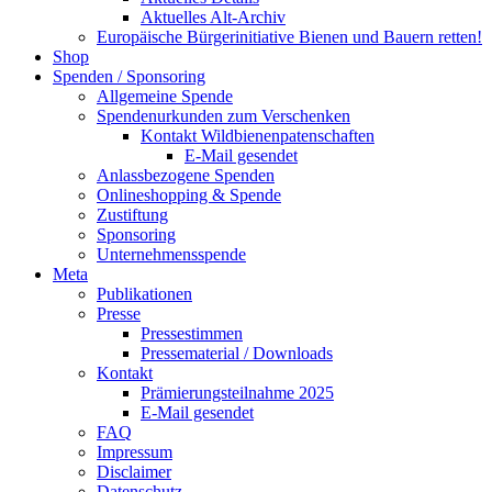
Aktuelles Alt-Archiv
Europäische Bürgerinitiative Bienen und Bauern retten!
Shop
Spenden / Sponsoring
Allgemeine Spende
Spendenurkunden zum Verschenken
Kontakt Wildbienenpatenschaften
E-Mail gesendet
Anlassbezogene Spenden
Onlineshopping & Spende
Zustiftung
Sponsoring
Unternehmensspende
Meta
Publikationen
Presse
Pressestimmen
Pressematerial / Downloads
Kontakt
Prämierungsteilnahme 2025
E-Mail gesendet
FAQ
Impressum
Disclaimer
Datenschutz