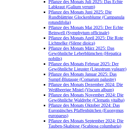
Pflanze des Monats Juli 2025: Das Echte
Labkraut (Galium verum)
Pflanze des Monats Juni 2025: Die
Rundblättrige Glockenblume (Campanula
rotundifolia)
Pflanze des Monats Mai 2025: Der Echte
Beinwell (Symphytum officinale)
Pflanze des Monats April 2025: Die Rote
Lichtnelke (Silene dioica)
Pflanze des Monats März 2025: Das
Gewöhnliche Leberblümchen (Hepatica
nobilis)
Pflanze des Monats Februar 2025: Der
Gewöhnliche Liguster (Ligustrum vulgare)
Pflanze des Monats Januar 2025: Das
Sumpf-Blutauge (Comarum palustre)
Pflanze des Monats Dezember 2024: Die
Weißbeerige Mistel (Viscum album)
Pflanze des Monats November 2024: Die
Gewöhnliche Waldrebe (Clematis vitalba)
Pflanze des Monats Oktober 2024: Das
Europäisches Pfaffenhütchen (Euonymus
europaeus)
Pflanze des Monats September 2024: Die
Tauben-Skabiose (Scabiosa columbaria)