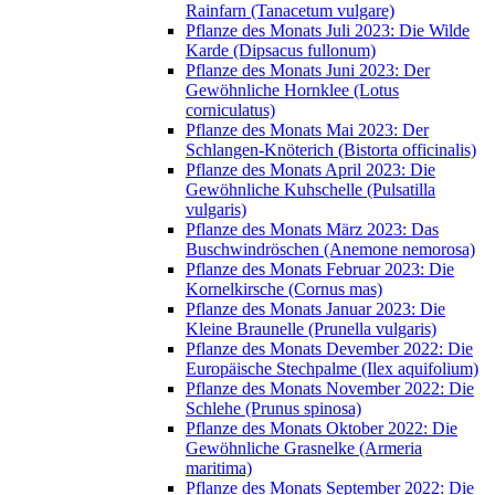
Rainfarn (Tanacetum vulgare)
Pflanze des Monats Juli 2023: Die Wilde
Karde (Dipsacus fullonum)
Pflanze des Monats Juni 2023: Der
Gewöhnliche Hornklee (Lotus
corniculatus)
Pflanze des Monats Mai 2023: Der
Schlangen-Knöterich (Bistorta officinalis)
Pflanze des Monats April 2023: Die
Gewöhnliche Kuhschelle (Pulsatilla
vulgaris)
Pflanze des Monats März 2023: Das
Buschwindröschen (Anemone nemorosa)
Pflanze des Monats Februar 2023: Die
Kornelkirsche (Cornus mas)
Pflanze des Monats Januar 2023: Die
Kleine Braunelle (Prunella vulgaris)
Pflanze des Monats Devember 2022: Die
Europäische Stechpalme (Ilex aquifolium)
Pflanze des Monats November 2022: Die
Schlehe (Prunus spinosa)
Pflanze des Monats Oktober 2022: Die
Gewöhnliche Grasnelke (Armeria
maritima)
Pflanze des Monats September 2022: Die