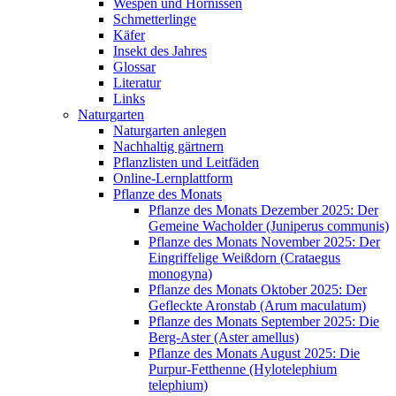
Wespen und Hornissen
Schmetterlinge
Käfer
Insekt des Jahres
Glossar
Literatur
Links
Naturgarten
Naturgarten anlegen
Nachhaltig gärtnern
Pflanzlisten und Leitfäden
Online-Lernplattform
Pflanze des Monats
Pflanze des Monats Dezember 2025: Der
Gemeine Wacholder (Juniperus communis)
Pflanze des Monats November 2025: Der
Eingriffelige Weißdorn (Crataegus
monogyna)
Pflanze des Monats Oktober 2025: Der
Gefleckte Aronstab (Arum maculatum)
Pflanze des Monats September 2025: Die
Berg-Aster (Aster amellus)
Pflanze des Monats August 2025: Die
Purpur-Fetthenne (Hylotelephium
telephium)