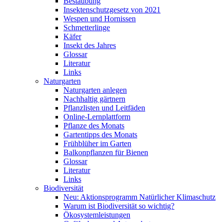
Bestäubung
Insektenschutzgesetz von 2021
Wespen und Hornissen
Schmetterlinge
Käfer
Insekt des Jahres
Glossar
Literatur
Links
Naturgarten
Naturgarten anlegen
Nachhaltig gärtnern
Pflanzlisten und Leitfäden
Online-Lernplattform
Pflanze des Monats
Gartentipps des Monats
Frühblüher im Garten
Balkonpflanzen für Bienen
Glossar
Literatur
Links
Biodiversität
Neu: Aktionsprogramm Natürlicher Klimaschutz
Warum ist Biodiversität so wichtig?
Ökosystemleistungen