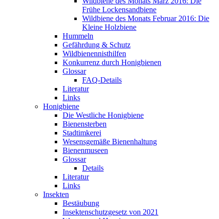
Wildbiene des Monats März 2016: Die
Frühe Lockensandbiene
Wildbiene des Monats Februar 2016: Die
Kleine Holzbiene
Hummeln
Gefährdung & Schutz
Wildbienennisthilfen
Konkurrenz durch Honigbienen
Glossar
FAQ-Details
Literatur
Links
Honigbiene
Die Westliche Honigbiene
Bienensterben
Stadtimkerei
Wesensgemäße Bienenhaltung
Bienenmuseen
Glossar
Details
Literatur
Links
Insekten
Bestäubung
Insektenschutzgesetz von 2021