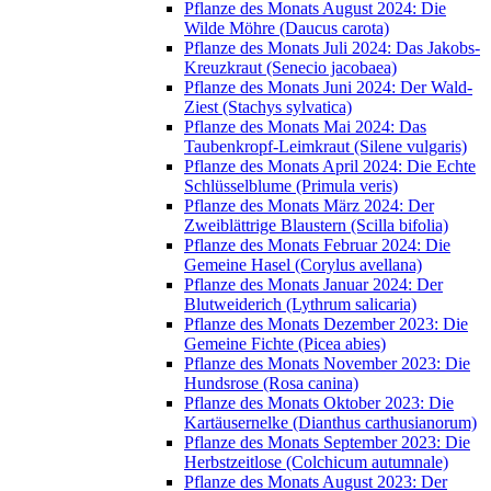
Pflanze des Monats August 2024: Die
Wilde Möhre (Daucus carota)
Pflanze des Monats Juli 2024: Das Jakobs-
Kreuzkraut (Senecio jacobaea)
Pflanze des Monats Juni 2024: Der Wald-
Ziest (Stachys sylvatica)
Pflanze des Monats Mai 2024: Das
Taubenkropf-Leimkraut (Silene vulgaris)
Pflanze des Monats April 2024: Die Echte
Schlüsselblume (Primula veris)
Pflanze des Monats März 2024: Der
Zweiblättrige Blaustern (Scilla bifolia)
Pflanze des Monats Februar 2024: Die
Gemeine Hasel (Corylus avellana)
Pflanze des Monats Januar 2024: Der
Blutweiderich (Lythrum salicaria)
Pflanze des Monats Dezember 2023: Die
Gemeine Fichte (Picea abies)
Pflanze des Monats November 2023: Die
Hundsrose (Rosa canina)
Pflanze des Monats Oktober 2023: Die
Kartäusernelke (Dianthus carthusianorum)
Pflanze des Monats September 2023: Die
Herbstzeitlose (Colchicum autumnale)
Pflanze des Monats August 2023: Der