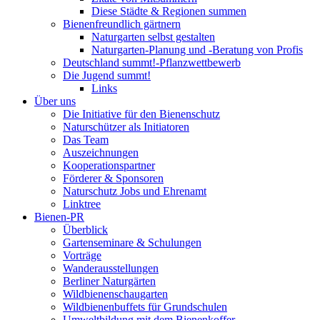
Diese Städte & Regionen summen
Bienenfreundlich gärtnern
Naturgarten selbst gestalten
Naturgarten-Planung und -Beratung von Profis
Deutschland summt!-Pflanzwettbewerb
Die Jugend summt!
Links
Über uns
Die Initiative für den Bienenschutz
Naturschützer als Initiatoren
Das Team
Auszeichnungen
Kooperationspartner
Förderer & Sponsoren
Naturschutz Jobs und Ehrenamt
Linktree
Bienen-PR
Überblick
Gartenseminare & Schulungen
Vorträge
Wanderausstellungen
Berliner Naturgärten
Wildbienenschaugarten
Wildbienenbuffets für Grundschulen
Umweltbildung mit dem Bienenkoffer