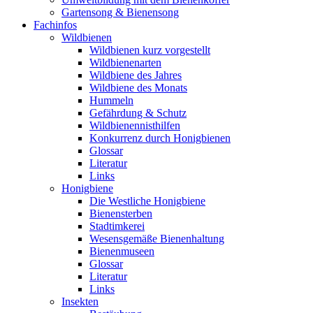
Gartensong & Bienensong
Fachinfos
Wildbienen
Wildbienen kurz vorgestellt
Wildbienenarten
Wildbiene des Jahres
Wildbiene des Monats
Hummeln
Gefährdung & Schutz
Wildbienennisthilfen
Konkurrenz durch Honigbienen
Glossar
Literatur
Links
Honigbiene
Die Westliche Honigbiene
Bienensterben
Stadtimkerei
Wesensgemäße Bienenhaltung
Bienenmuseen
Glossar
Literatur
Links
Insekten