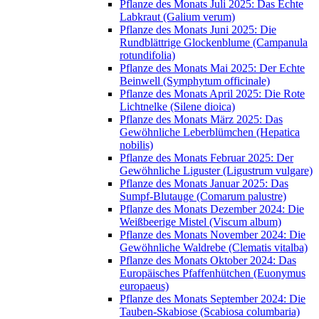
Pflanze des Monats Juli 2025: Das Echte
Labkraut (Galium verum)
Pflanze des Monats Juni 2025: Die
Rundblättrige Glockenblume (Campanula
rotundifolia)
Pflanze des Monats Mai 2025: Der Echte
Beinwell (Symphytum officinale)
Pflanze des Monats April 2025: Die Rote
Lichtnelke (Silene dioica)
Pflanze des Monats März 2025: Das
Gewöhnliche Leberblümchen (Hepatica
nobilis)
Pflanze des Monats Februar 2025: Der
Gewöhnliche Liguster (Ligustrum vulgare)
Pflanze des Monats Januar 2025: Das
Sumpf-Blutauge (Comarum palustre)
Pflanze des Monats Dezember 2024: Die
Weißbeerige Mistel (Viscum album)
Pflanze des Monats November 2024: Die
Gewöhnliche Waldrebe (Clematis vitalba)
Pflanze des Monats Oktober 2024: Das
Europäisches Pfaffenhütchen (Euonymus
europaeus)
Pflanze des Monats September 2024: Die
Tauben-Skabiose (Scabiosa columbaria)