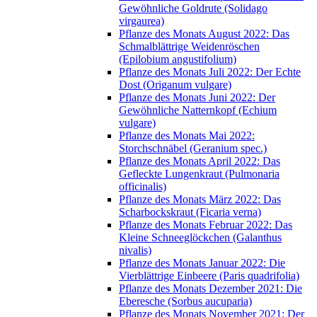
Gewöhnliche Goldrute (Solidago
virgaurea)
Pflanze des Monats August 2022: Das
Schmalblättrige Weidenröschen
(Epilobium angustifolium)
Pflanze des Monats Juli 2022: Der Echte
Dost (Origanum vulgare)
Pflanze des Monats Juni 2022: Der
Gewöhnliche Natternkopf (Echium
vulgare)
Pflanze des Monats Mai 2022:
Storchschnäbel (Geranium spec.)
Pflanze des Monats April 2022: Das
Gefleckte Lungenkraut (Pulmonaria
officinalis)
Pflanze des Monats März 2022: Das
Scharbockskraut (Ficaria verna)
Pflanze des Monats Februar 2022: Das
Kleine Schneeglöckchen (Galanthus
nivalis)
Pflanze des Monats Januar 2022: Die
Vierblättrige Einbeere (Paris quadrifolia)
Pflanze des Monats Dezember 2021: Die
Eberesche (Sorbus aucuparia)
Pflanze des Monats November 2021: Der