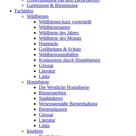
Gartensong & Bienensong
Fachinfos
Wildbienen
Wildbienen kurz vorgestellt
Wildbienenarten
Wildbiene des Jahres
Wildbiene des Monats
Hummeln
Gefährdung & Schutz
Wildbienennisthilfen
Konkurrenz durch Honigbienen
Glossar
Literatur
Links
Honigbiene
Die Westliche Honigbiene
Bienensterben
Stadtimkerei
Wesensgemäße Bienenhaltung
Bienenmuseen
Glossar
Literatur
Links
Insekten