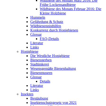
Wildbiene des Monats März 2016: Die
Frühe Lockensandbiene
Wildbiene des Monats Februar 2016: Die
Kleine Holzbiene
Hummeln
Gefährdung & Schutz
Wildbienennisthilfen
Konkurrenz durch Honigbienen
Glossar
FAQ-Details
Literatur
Links
Honigbiene
Die Westliche Honigbiene
Bienensterben
Stadtimkerei
Wesensgemäße Bienenhaltung
Bienenmuseen
Glossar
Details
Literatur
Links
Insekten
Bestäubung
Insektenschutzgesetz von 2021