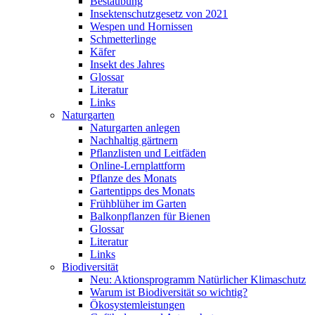
Bestäubung
Insektenschutzgesetz von 2021
Wespen und Hornissen
Schmetterlinge
Käfer
Insekt des Jahres
Glossar
Literatur
Links
Naturgarten
Naturgarten anlegen
Nachhaltig gärtnern
Pflanzlisten und Leitfäden
Online-Lernplattform
Pflanze des Monats
Gartentipps des Monats
Frühblüher im Garten
Balkonpflanzen für Bienen
Glossar
Literatur
Links
Biodiversität
Neu: Aktionsprogramm Natürlicher Klimaschutz
Warum ist Biodiversität so wichtig?
Ökosystemleistungen