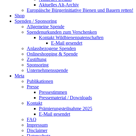
Aktuelles Alt-Archiv
Europäische Bürgerinitiative Bienen und Bauern retten!
Shop
Spenden / Sponsoring
Allgemeine Spende
Spendenurkunden zum Verschenken
Kontakt Wildbienenpatenschaften
E-Mail gesendet
Anlassbezogene Spenden
Onlineshopping & Spende
Zustiftung
Sponsoring
Unternehmensspende
Meta
Publikationen
Presse
Pressestimmen
Pressematerial / Downloads
Kontakt
Prämierungsteilnahme 2025
E-Mail gesendet
FAQ
Impressum
Disclaimer
Datenschutz