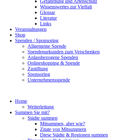
Gefährdung und Artenschutz
Wissenswertes zur Vielfalt
Glossar
Literatur
Links
Veranstaltungen
Shop
Spenden / Sponsoring
Allgemeine Spende
Spendenurkunden zum Verschenken
Anlassbezogene Spenden
Onlineshopping & Spende
Zustiftung
Sponsoring
Unternehmensspende
Home
Weiterleitung
Summen Sie mit?
Städte summen
Mitsummen, aber wie?
Zitate von Mitsummern
Diese Städte & Regionen summen