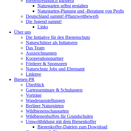
Bienenfreundlich gärtnern
Naturgarten selbst gestalten
Naturgarten-Planung und -Beratung von Profis
Deutschland summt!-Pflanzwettbewerb
Die Jugend summt!
Links
Über uns
Die Initiative für den Bienenschutz
Naturschützer als Initiatoren
Das Team
Auszeichnungen
Kooperationspartner
Förderer & Sponsoren
Naturschutz Jobs und Ehrenamt
Linktree
Bienen-PR
Überblick
Gartenseminare & Schulungen
Vorträge
Wanderausstellungen
Berliner Naturgärten
Wildbienenschaugarten
Wildbienenbuffets für Grundschulen
Umweltbildung mit dem Bienenkoffer
Bienenkoffer-Dateien zum Download