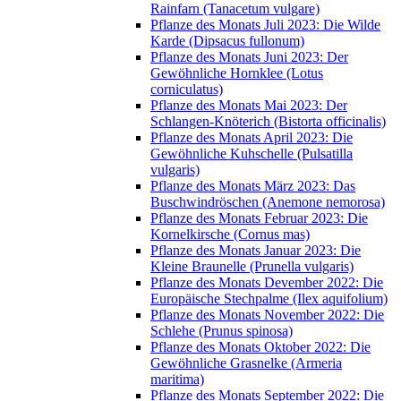
Rainfarn (Tanacetum vulgare)
Pflanze des Monats Juli 2023: Die Wilde
Karde (Dipsacus fullonum)
Pflanze des Monats Juni 2023: Der
Gewöhnliche Hornklee (Lotus
corniculatus)
Pflanze des Monats Mai 2023: Der
Schlangen-Knöterich (Bistorta officinalis)
Pflanze des Monats April 2023: Die
Gewöhnliche Kuhschelle (Pulsatilla
vulgaris)
Pflanze des Monats März 2023: Das
Buschwindröschen (Anemone nemorosa)
Pflanze des Monats Februar 2023: Die
Kornelkirsche (Cornus mas)
Pflanze des Monats Januar 2023: Die
Kleine Braunelle (Prunella vulgaris)
Pflanze des Monats Devember 2022: Die
Europäische Stechpalme (Ilex aquifolium)
Pflanze des Monats November 2022: Die
Schlehe (Prunus spinosa)
Pflanze des Monats Oktober 2022: Die
Gewöhnliche Grasnelke (Armeria
maritima)
Pflanze des Monats September 2022: Die