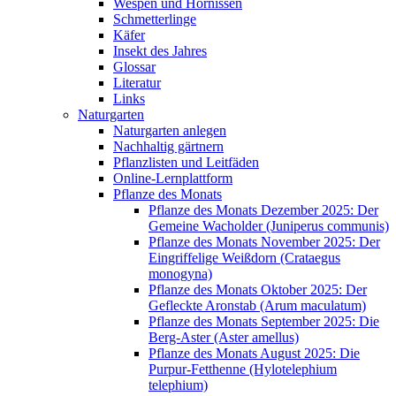
Wespen und Hornissen
Schmetterlinge
Käfer
Insekt des Jahres
Glossar
Literatur
Links
Naturgarten
Naturgarten anlegen
Nachhaltig gärtnern
Pflanzlisten und Leitfäden
Online-Lernplattform
Pflanze des Monats
Pflanze des Monats Dezember 2025: Der
Gemeine Wacholder (Juniperus communis)
Pflanze des Monats November 2025: Der
Eingriffelige Weißdorn (Crataegus
monogyna)
Pflanze des Monats Oktober 2025: Der
Gefleckte Aronstab (Arum maculatum)
Pflanze des Monats September 2025: Die
Berg-Aster (Aster amellus)
Pflanze des Monats August 2025: Die
Purpur-Fetthenne (Hylotelephium
telephium)