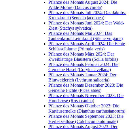
Pflanze des Monats August 2024: Die
Wilde Möhre (Daucus carota)
Pflanze des Monats Juli 2024: Das Jakobs-
Kreuzkraut (Senecio jacobaea)
Pflanze des Monats Juni 2024: Der Wald-
Ziest (Stachys sylvatica)
Pflanze des Monats Mai 2024: Das
Taubenkropf-Leimkraut (Silene vulgaris)
Pflanze des Monats April 2024: Die Echte
Schlüsselblume (Primula veris)
Pflanze des Monats März 2024: Der
Zweiblättrige Blaustern (Scilla bifolia)
Pflanze des Monats Februar 2024: Die
Gemeine Hasel (Corylus avellana)
Pflanze des Monats Januar 2024: Der
Blutweiderich (Lythrum salicaria)
Pflanze des Monats Dezember 2023: Die
Gemeine Fichte (Picea abies)
Pflanze des Monats November 2023: Die
Hundsrose (Rosa canina)
Pflanze des Monats Oktober 2023: Die
Kartäusernelke (Dianthus carthusianorum)
Pflanze des Monats September 2023: Die
Herbstzeitlose (Colchicum autumnale)
Pflanze des Monats August 2023: Der