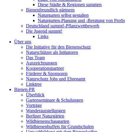
Diese Städte & Regionen summen
Bienenfreundlich gärtnern
Naturgarten selbst gestalten
Naturgarten-Planung und -Beratung von Profis
Deutschland summt!-Pflanzwettbewerb
Die Jugend summt!
Links
Über uns
Die Initiative für den Bienenschutz
Naturschützer als Initiatoren
Das Team
Auszeichnungen
Kooperationspartner
Förderer & Sponsoren
Naturschutz Jobs und Ehrenamt
Linktree
Bienen-PR
Überblick
Gartenseminare & Schulungen
Vorträge
Wanderausstellungen
Berliner Naturgärten
Wildbienenschaugarten
Wildbienenbuffets für Grundschulen
Umweltbildung mit dem Bienenkoffer