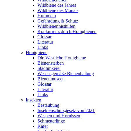
Wildbiene des Jahres
Wildbiene des Monats
Hummeln
Gefährdung & Schutz
Wildbienennisthilfen
Konkurrenz durch Honigbienen
Glossar
Literatur
Links
Honigbiene
Die Westliche Honigbiene
Bienensterben
Stadtimkerei
Wesensgemäße Bienenhaltung
Bienenmuseen
Glossar
Literatur
Links
Insekten
Bestäubung
Insektenschutzgesetz von 2021
Wespen und Hornissen
Schmetterlinge
Käfer