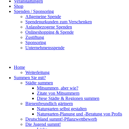
Veranstaltungen
Shop
Spenden / Sponsoring
Allgemeine Spende
Spendenurkunden zum Verschenken
Anlassbezogene Spenden
Onlineshopping & Spende
Zustiftung
Sponsoring
Unternehmensspende
Home
Weiterleitung
Summen Sie mit?
Städte summen
Mitsummen, aber wie?
Zitate von Mitsummern
Diese Städte & Regionen summen
Bienenfreundlich gärtnern
Naturgarten selbst gestalten
Naturgarten-Planung und -Beratung von Profis
Deutschland summt!-Pflanzwettbewerb
Die Jugend summt!