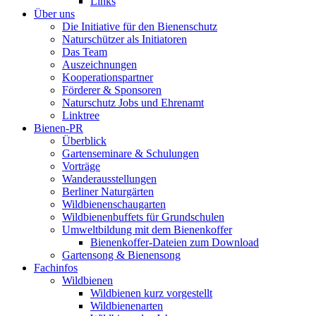
Links
Über uns
Die Initiative für den Bienenschutz
Naturschützer als Initiatoren
Das Team
Auszeichnungen
Kooperationspartner
Förderer & Sponsoren
Naturschutz Jobs und Ehrenamt
Linktree
Bienen-PR
Überblick
Gartenseminare & Schulungen
Vorträge
Wanderausstellungen
Berliner Naturgärten
Wildbienenschaugarten
Wildbienenbuffets für Grundschulen
Umweltbildung mit dem Bienenkoffer
Bienenkoffer-Dateien zum Download
Gartensong & Bienensong
Fachinfos
Wildbienen
Wildbienen kurz vorgestellt
Wildbienenarten