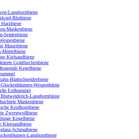
ven-Langhornbiene
kkopf-Blutbiene
 Harzbiene
ien-Maskenbiene
rn-Seidenbiene
 Wespenbiene
ige Mauerbiene
n-Mörtelbiene
ige Kielsandbiene
tierte Goldfurchenbiene
ltragende Kegelbiene
nhummel
ahn-Blattschneiderbiene
e Glockenblumen-Wespenbiene
Helle Erdhummel
 Blutweiderich-Langhornbiene
buchtete Maskenbiene
lische Keulhornbiene
che Zwergwollbiene
ähnige Kegelbiene
e Kleesandbiene
nglanz-Schmalbiene
Flockenblumen-Langhornbiene