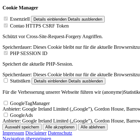
Cookie Manager
Essenziell
Details einblenden
Details ausblenden
Contao HTTPS CSRF Token
Schützt vor Cross-Site-Request-Forgery Angriffen.
Speicherdauer:
Dieses Cookie bleibt nur für die aktuelle Browsersitz
PHP SESSION ID
Speichert die aktuelle PHP-Session.
Speicherdauer:
Dieses Cookie bleibt nur für die aktuelle Browsersitz
Statistiken
Details einblenden
Details ausblenden
Für die Verbesserung unserer Webseite führen wir (anonyme)Statistike
GoogleTagManager
Anbieter:
Google Ireland Limited („Google”), Gordon House, Barrow S
GoogleAds
Anbieter:
Google Ireland Limited („Google”), Gordon House, Barrow S
Auswahl speichern
Alle akzeptieren
Alle ablehnen
Impressum
Disclaimer
Datenschutz
Navigation überspringen