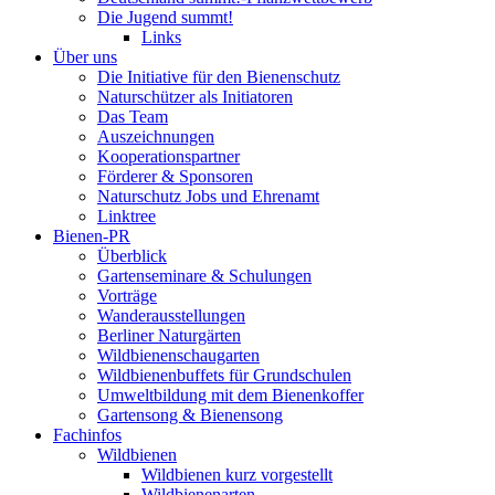
Die Jugend summt!
Links
Über uns
Die Initiative für den Bienenschutz
Naturschützer als Initiatoren
Das Team
Auszeichnungen
Kooperationspartner
Förderer & Sponsoren
Naturschutz Jobs und Ehrenamt
Linktree
Bienen-PR
Überblick
Gartenseminare & Schulungen
Vorträge
Wanderausstellungen
Berliner Naturgärten
Wildbienenschaugarten
Wildbienenbuffets für Grundschulen
Umweltbildung mit dem Bienenkoffer
Gartensong & Bienensong
Fachinfos
Wildbienen
Wildbienen kurz vorgestellt
Wildbienenarten