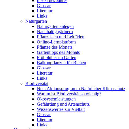
Insekt des Jahres
Glossar
Literatur
Links
Naturgarten
Naturgarten anlegen
Nachhaltig gärtnern
Pflanzlisten und Leitfäden
Online-Lernplattform
Pflanze des Monats
Gartentipps des Monats
Frühblüher im Garten
Balkonpflanzen für Bienen
Glossar
Literatur
Links
Biodiversität
Neu: Aktionsprogramm Natürlicher Klimaschutz
Warum ist Biodiversität so wichtig?
Ökosystemleistungen
Gefährdung und Artenschutz
Wissenswertes zur Vielfalt
Glossar
Literatur
Links