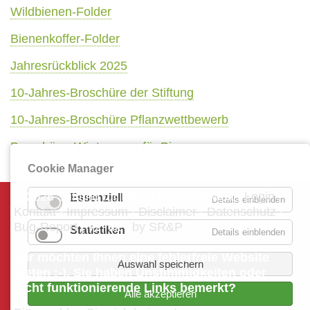
Wildbienen-Folder
Bienenkoffer-Folder
Jahresrückblick 2025
10-Jahres-Broschüre der Stiftung
10-Jahres-Broschüre Pflanzwettbewerb
Broschüre: Wir tun was für Bienen
Cookie Manager
© 2026 Stiftung für Mensch und Umwelt |
Login
|
Essenziell
Details einblenden
Kontakt
|
Impressum
|
Disclaimer
|
Datenschutz
|
Bug-Report
| v2 mit
by SR&P
Statistiken
Details einblenden
Wir möchten Ihnen eine fehlerfreie Website
Auswahl speichern
bieten :-). Sie haben Unstimmigkeiten oder
nicht funktionierende Links bemerkt?
Alle akzeptieren