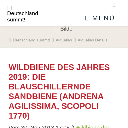
Suchb
MENÜ
Deutschland summt!
Aktuelles
Aktuelles Details
WILDBIENE DES JAHRES
2019: DIE
BLAUSCHILLERNDE
SANDBIENE (ANDRENA
AGILISSIMA, SCOPOLI
1770)
Vom 30. Nov 2018 17:05
//
Wildbiene des