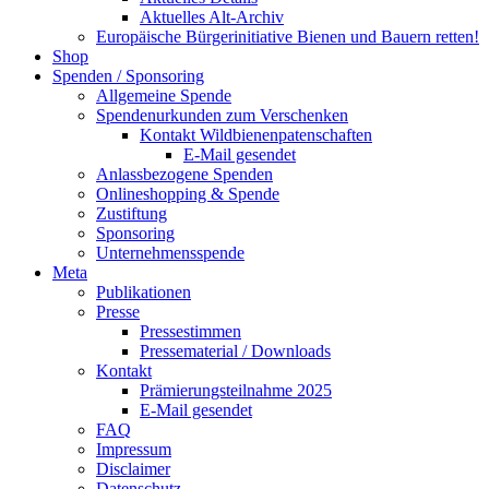
Aktuelles Alt-Archiv
Europäische Bürgerinitiative Bienen und Bauern retten!
Shop
Spenden / Sponsoring
Allgemeine Spende
Spendenurkunden zum Verschenken
Kontakt Wildbienenpatenschaften
E-Mail gesendet
Anlassbezogene Spenden
Onlineshopping & Spende
Zustiftung
Sponsoring
Unternehmensspende
Meta
Publikationen
Presse
Pressestimmen
Pressematerial / Downloads
Kontakt
Prämierungsteilnahme 2025
E-Mail gesendet
FAQ
Impressum
Disclaimer
Datenschutz