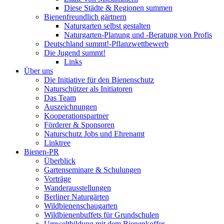
Diese Städte & Regionen summen
Bienenfreundlich gärtnern
Naturgarten selbst gestalten
Naturgarten-Planung und -Beratung von Profis
Deutschland summt!-Pflanzwettbewerb
Die Jugend summt!
Links
Über uns
Die Initiative für den Bienenschutz
Naturschützer als Initiatoren
Das Team
Auszeichnungen
Kooperationspartner
Förderer & Sponsoren
Naturschutz Jobs und Ehrenamt
Linktree
Bienen-PR
Überblick
Gartenseminare & Schulungen
Vorträge
Wanderausstellungen
Berliner Naturgärten
Wildbienenschaugarten
Wildbienenbuffets für Grundschulen
Umweltbildung mit dem Bienenkoffer