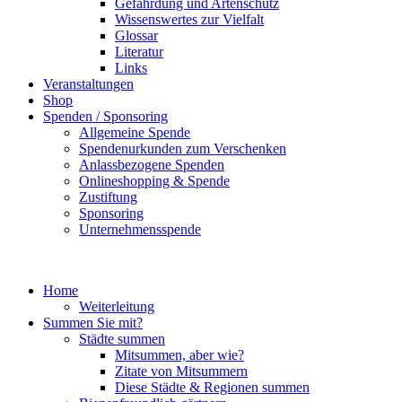
Gefährdung und Artenschutz
Wissenswertes zur Vielfalt
Glossar
Literatur
Links
Veranstaltungen
Shop
Spenden / Sponsoring
Allgemeine Spende
Spendenurkunden zum Verschenken
Anlassbezogene Spenden
Onlineshopping & Spende
Zustiftung
Sponsoring
Unternehmensspende
Home
Weiterleitung
Summen Sie mit?
Städte summen
Mitsummen, aber wie?
Zitate von Mitsummern
Diese Städte & Regionen summen