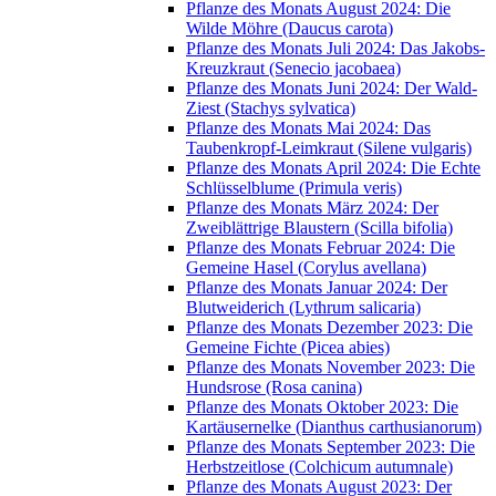
Pflanze des Monats August 2024: Die
Wilde Möhre (Daucus carota)
Pflanze des Monats Juli 2024: Das Jakobs-
Kreuzkraut (Senecio jacobaea)
Pflanze des Monats Juni 2024: Der Wald-
Ziest (Stachys sylvatica)
Pflanze des Monats Mai 2024: Das
Taubenkropf-Leimkraut (Silene vulgaris)
Pflanze des Monats April 2024: Die Echte
Schlüsselblume (Primula veris)
Pflanze des Monats März 2024: Der
Zweiblättrige Blaustern (Scilla bifolia)
Pflanze des Monats Februar 2024: Die
Gemeine Hasel (Corylus avellana)
Pflanze des Monats Januar 2024: Der
Blutweiderich (Lythrum salicaria)
Pflanze des Monats Dezember 2023: Die
Gemeine Fichte (Picea abies)
Pflanze des Monats November 2023: Die
Hundsrose (Rosa canina)
Pflanze des Monats Oktober 2023: Die
Kartäusernelke (Dianthus carthusianorum)
Pflanze des Monats September 2023: Die
Herbstzeitlose (Colchicum autumnale)
Pflanze des Monats August 2023: Der