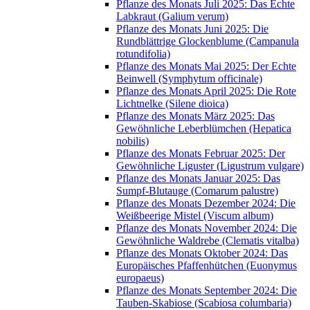
Pflanze des Monats Juli 2025: Das Echte
Labkraut (Galium verum)
Pflanze des Monats Juni 2025: Die
Rundblättrige Glockenblume (Campanula
rotundifolia)
Pflanze des Monats Mai 2025: Der Echte
Beinwell (Symphytum officinale)
Pflanze des Monats April 2025: Die Rote
Lichtnelke (Silene dioica)
Pflanze des Monats März 2025: Das
Gewöhnliche Leberblümchen (Hepatica
nobilis)
Pflanze des Monats Februar 2025: Der
Gewöhnliche Liguster (Ligustrum vulgare)
Pflanze des Monats Januar 2025: Das
Sumpf-Blutauge (Comarum palustre)
Pflanze des Monats Dezember 2024: Die
Weißbeerige Mistel (Viscum album)
Pflanze des Monats November 2024: Die
Gewöhnliche Waldrebe (Clematis vitalba)
Pflanze des Monats Oktober 2024: Das
Europäisches Pfaffenhütchen (Euonymus
europaeus)
Pflanze des Monats September 2024: Die
Tauben-Skabiose (Scabiosa columbaria)