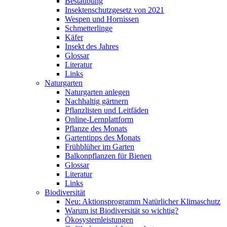
Bestäubung
Insektenschutzgesetz von 2021
Wespen und Hornissen
Schmetterlinge
Käfer
Insekt des Jahres
Glossar
Literatur
Links
Naturgarten
Naturgarten anlegen
Nachhaltig gärtnern
Pflanzlisten und Leitfäden
Online-Lernplattform
Pflanze des Monats
Gartentipps des Monats
Frühblüher im Garten
Balkonpflanzen für Bienen
Glossar
Literatur
Links
Biodiversität
Neu: Aktionsprogramm Natürlicher Klimaschutz
Warum ist Biodiversität so wichtig?
Ökosystemleistungen