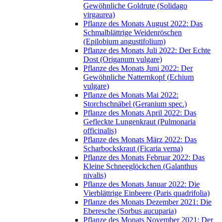
Gewöhnliche Goldrute (Solidago
virgaurea)
Pflanze des Monats August 2022: Das
Schmalblättrige Weidenröschen
(Epilobium angustifolium)
Pflanze des Monats Juli 2022: Der Echte
Dost (Origanum vulgare)
Pflanze des Monats Juni 2022: Der
Gewöhnliche Natternkopf (Echium
vulgare)
Pflanze des Monats Mai 2022:
Storchschnäbel (Geranium spec.)
Pflanze des Monats April 2022: Das
Gefleckte Lungenkraut (Pulmonaria
officinalis)
Pflanze des Monats März 2022: Das
Scharbockskraut (Ficaria verna)
Pflanze des Monats Februar 2022: Das
Kleine Schneeglöckchen (Galanthus
nivalis)
Pflanze des Monats Januar 2022: Die
Vierblättrige Einbeere (Paris quadrifolia)
Pflanze des Monats Dezember 2021: Die
Eberesche (Sorbus aucuparia)
Pflanze des Monats November 2021: Der