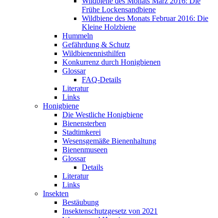
Wildbiene des Monats März 2016: Die
Frühe Lockensandbiene
Wildbiene des Monats Februar 2016: Die
Kleine Holzbiene
Hummeln
Gefährdung & Schutz
Wildbienennisthilfen
Konkurrenz durch Honigbienen
Glossar
FAQ-Details
Literatur
Links
Honigbiene
Die Westliche Honigbiene
Bienensterben
Stadtimkerei
Wesensgemäße Bienenhaltung
Bienenmuseen
Glossar
Details
Literatur
Links
Insekten
Bestäubung
Insektenschutzgesetz von 2021