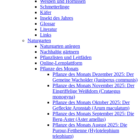
Wespen und Hornissen
Schmetterlinge
Käfer
Insekt des Jahres
Glossar
Literatur
Links
Naturgarten
Naturgarten anlegen
Nachhaltig gärtnern
Pflanzlisten und Leitfäden
Online-Lernplattform
Pflanze des Monats
Pflanze des Monats Dezember 2025: Der
Gemeine Wacholder (Juniperus communis)
Pflanze des Monats November 2025: Der
Eingriffelige Weißdorn (Crataegus
monogyna)
Pflanze des Monats Oktober 2025: Der
Gefleckte Aronstab (Arum maculatum)
Pflanze des Monats September 2025: Die
Berg-Aster (Aster amellus)
Pflanze des Monats August 2025: Die
Purpur-Fetthenne (Hylotelephium
telephium)