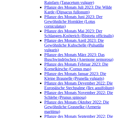
Rainfarn (Tanacetum vulgare)
Pflanze des Monats Juli 2023: Die Wilde
Karde (Dipsacus fullonum)
Pflanze des Monats Juni 2023: Der
Gewöhnliche Hornklee (Lotus
corniculatus)
Pflanze des Monats Mai 2023: Der
Schlangen-Knöterich (Bistorta officinalis)
Pflanze des Monats April 2023: Die
Gewöhnliche Kuhschelle (Pulsatilla
vulgaris)
Pflanze des Monats März 2023: Das
Buschwindröschen (Anemone nemorosa)
Pflanze des Monats Februar 2023: Die
Kornelkirsche (Cornus mas)
Pflanze des Monats Januar 2023: Die
Kleine Braunelle (Prunella vulgaris)
Pflanze des Monats Devember 2022: Die
Europäische Stechpalme (Ilex aquifolium)
Pflanze des Monats November 2022: Die
Schlehe (Prunus spinosa)
Pflanze des Monats Oktober 2022: Die
Gewöhnliche Grasnelke (Armeria
maritima)
Pflanze des Monats September 2022: Die