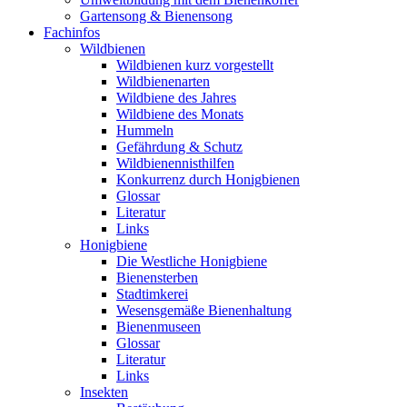
Gartensong & Bienensong
Fachinfos
Wildbienen
Wildbienen kurz vorgestellt
Wildbienenarten
Wildbiene des Jahres
Wildbiene des Monats
Hummeln
Gefährdung & Schutz
Wildbienennisthilfen
Konkurrenz durch Honigbienen
Glossar
Literatur
Links
Honigbiene
Die Westliche Honigbiene
Bienensterben
Stadtimkerei
Wesensgemäße Bienenhaltung
Bienenmuseen
Glossar
Literatur
Links
Insekten