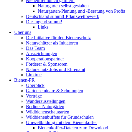
Bienenfreundlich gärtnern
Naturgarten selbst gestalten
Naturgarten-Planung und -Beratung von Profis
Deutschland summt!-Pflanzwettbewerb
Die Jugend summt!
Links
Über uns
Die Initiative für den Bienenschutz
Naturschützer als Initiatoren
Das Team
Auszeichnungen
Kooperationspartner
Förderer & Sponsoren
Naturschutz Jobs und Ehrenamt
Linktree
Bienen-PR
Überblick
Gartenseminare & Schulungen
Vorträge
Wanderausstellungen
Berliner Naturgärten
Wildbienenschaugarten
Wildbienenbuffets für Grundschulen
Umweltbildung mit dem Bienenkoffer
Bienenkoffer-Dateien zum Download