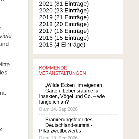
Balkonpflanzen für Bienen
2021 (31 Einträge)
2020 (23 Einträge)
Glossar
2019 (21 Einträge)
Literatur
2018 (20 Einträge)
n
2017 (16 Einträge)
Links
viele
2016 (15 Einträge)
 und
2015 (4 Einträge)
itte
KOMMENDE
ies
VERANSTALTUNGEN
„Wilde Ecken“ im eigenen
Garten: Lebensräume für
nt.
Insekten, Vögel und Co. – wie
fange ich an?
am 14. Sep 2026
Prämierungsfeier des
Deutschland-summt!-
Pflanzwettbewerbs
am 19. Sep 2026