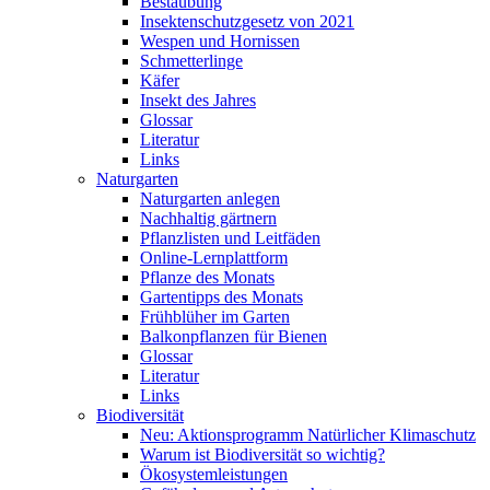
Bestäubung
Insektenschutzgesetz von 2021
Wespen und Hornissen
Schmetterlinge
Käfer
Insekt des Jahres
Glossar
Literatur
Links
Naturgarten
Naturgarten anlegen
Nachhaltig gärtnern
Pflanzlisten und Leitfäden
Online-Lernplattform
Pflanze des Monats
Gartentipps des Monats
Frühblüher im Garten
Balkonpflanzen für Bienen
Glossar
Literatur
Links
Biodiversität
Neu: Aktionsprogramm Natürlicher Klimaschutz
Warum ist Biodiversität so wichtig?
Ökosystemleistungen