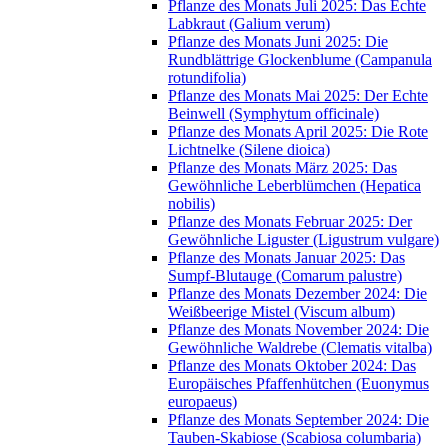
Pflanze des Monats Juli 2025: Das Echte
Labkraut (Galium verum)
Pflanze des Monats Juni 2025: Die
Rundblättrige Glockenblume (Campanula
rotundifolia)
Pflanze des Monats Mai 2025: Der Echte
Beinwell (Symphytum officinale)
Pflanze des Monats April 2025: Die Rote
Lichtnelke (Silene dioica)
Pflanze des Monats März 2025: Das
Gewöhnliche Leberblümchen (Hepatica
nobilis)
Pflanze des Monats Februar 2025: Der
Gewöhnliche Liguster (Ligustrum vulgare)
Pflanze des Monats Januar 2025: Das
Sumpf-Blutauge (Comarum palustre)
Pflanze des Monats Dezember 2024: Die
Weißbeerige Mistel (Viscum album)
Pflanze des Monats November 2024: Die
Gewöhnliche Waldrebe (Clematis vitalba)
Pflanze des Monats Oktober 2024: Das
Europäisches Pfaffenhütchen (Euonymus
europaeus)
Pflanze des Monats September 2024: Die
Tauben-Skabiose (Scabiosa columbaria)