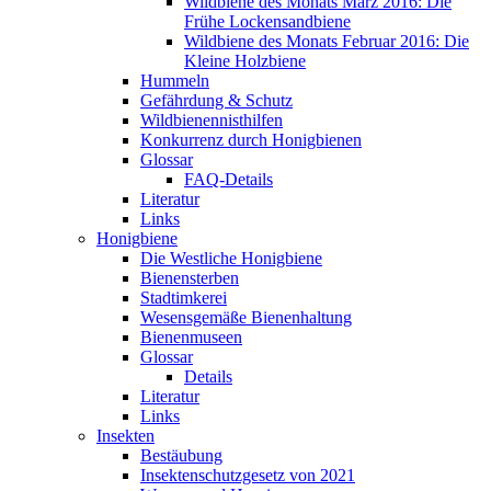
Wildbiene des Monats März 2016: Die
Frühe Lockensandbiene
Wildbiene des Monats Februar 2016: Die
Kleine Holzbiene
Hummeln
Gefährdung & Schutz
Wildbienennisthilfen
Konkurrenz durch Honigbienen
Glossar
FAQ-Details
Literatur
Links
Honigbiene
Die Westliche Honigbiene
Bienensterben
Stadtimkerei
Wesensgemäße Bienenhaltung
Bienenmuseen
Glossar
Details
Literatur
Links
Insekten
Bestäubung
Insektenschutzgesetz von 2021