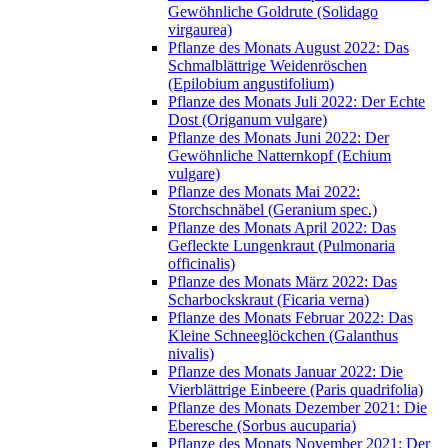
Gewöhnliche Goldrute (Solidago
virgaurea)
Pflanze des Monats August 2022: Das
Schmalblättrige Weidenröschen
(Epilobium angustifolium)
Pflanze des Monats Juli 2022: Der Echte
Dost (Origanum vulgare)
Pflanze des Monats Juni 2022: Der
Gewöhnliche Natternkopf (Echium
vulgare)
Pflanze des Monats Mai 2022:
Storchschnäbel (Geranium spec.)
Pflanze des Monats April 2022: Das
Gefleckte Lungenkraut (Pulmonaria
officinalis)
Pflanze des Monats März 2022: Das
Scharbockskraut (Ficaria verna)
Pflanze des Monats Februar 2022: Das
Kleine Schneeglöckchen (Galanthus
nivalis)
Pflanze des Monats Januar 2022: Die
Vierblättrige Einbeere (Paris quadrifolia)
Pflanze des Monats Dezember 2021: Die
Eberesche (Sorbus aucuparia)
Pflanze des Monats November 2021: Der