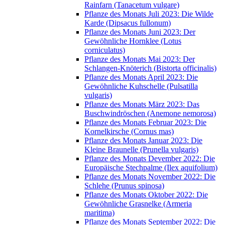
Rainfarn (Tanacetum vulgare)
Pflanze des Monats Juli 2023: Die Wilde
Karde (Dipsacus fullonum)
Pflanze des Monats Juni 2023: Der
Gewöhnliche Hornklee (Lotus
corniculatus)
Pflanze des Monats Mai 2023: Der
Schlangen-Knöterich (Bistorta officinalis)
Pflanze des Monats April 2023: Die
Gewöhnliche Kuhschelle (Pulsatilla
vulgaris)
Pflanze des Monats März 2023: Das
Buschwindröschen (Anemone nemorosa)
Pflanze des Monats Februar 2023: Die
Kornelkirsche (Cornus mas)
Pflanze des Monats Januar 2023: Die
Kleine Braunelle (Prunella vulgaris)
Pflanze des Monats Devember 2022: Die
Europäische Stechpalme (Ilex aquifolium)
Pflanze des Monats November 2022: Die
Schlehe (Prunus spinosa)
Pflanze des Monats Oktober 2022: Die
Gewöhnliche Grasnelke (Armeria
maritima)
Pflanze des Monats September 2022: Die