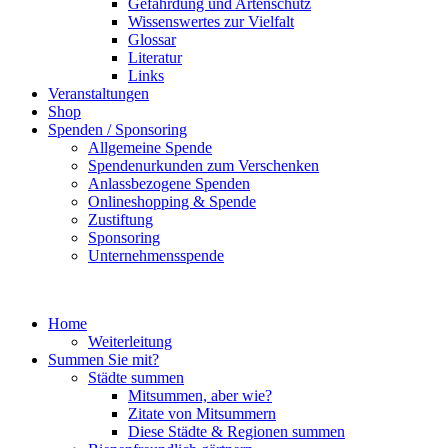
Gefährdung und Artenschutz
Wissenswertes zur Vielfalt
Glossar
Literatur
Links
Veranstaltungen
Shop
Spenden / Sponsoring
Allgemeine Spende
Spendenurkunden zum Verschenken
Anlassbezogene Spenden
Onlineshopping & Spende
Zustiftung
Sponsoring
Unternehmensspende
Home
Weiterleitung
Summen Sie mit?
Städte summen
Mitsummen, aber wie?
Zitate von Mitsummern
Diese Städte & Regionen summen