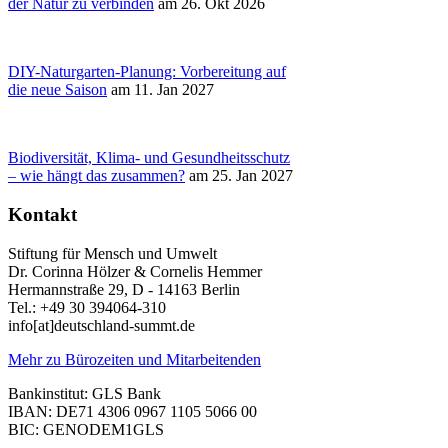
der Natur zu verbinden
am 26. Okt 2026
DIY-Naturgarten-Planung: Vorbereitung auf
die neue Saison
am 11. Jan 2027
Biodiversität, Klima- und Gesundheitsschutz
– wie hängt das zusammen?
am 25. Jan 2027
Kontakt
Stiftung für Mensch und Umwelt
Dr. Corinna Hölzer & Cornelis Hemmer
Hermannstraße 29, D - 14163 Berlin
Tel.: +49 30 394064-310
info
[at]
deutschland-summt.de
Mehr zu Bürozeiten und Mitarbeitenden
Bankinstitut: GLS Bank
IBAN: DE71 4306 0967 1105 5066 00
BIC: GENODEM1GLS