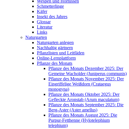
Wespen und Hornissen
Schmetterlinge
Käfer
Insekt des Jahres
Glossar
Literatur
Links
Naturgarten
Naturgarten anlegen
Nachhaltig gärtnern
Pflanzlisten und Leitfäden
Online-Lernplattform
Pflanze des Monats
Pflanze des Monats Dezember 2025: Der
Gemeine Wacholder (Juniperus communis)
Pflanze des Monats November 2025: Der
Eingriffelige Weißdorn (Crataegus
monogyna)
Pflanze des Monats Oktober 2025: Der
Gefleckte Aronstab (Arum maculatum)
Pflanze des Monats September 2025: Die
Berg-Aster (Aster amellus)
Pflanze des Monats August 2025: Die
Purpur-Fetthenne (Hylotelephium
telephium)