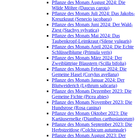
Pflanze des Monats August 2024: Die
Wilde Möhre (Daucus carota)
Pflanze des Monats Juli 2024: Das Jakobs-
Kreuzkraut (Senecio jacobaea)
Pflanze des Monats Juni 2024: Der Wald-
Ziest (Stachys sylvatica)
Pflanze des Monats Mai 2024: Das
Taubenkropf-Leimkraut (Silene vulgaris)
Pflanze des Monats April 2024: Die Echte
Schlüsselblume (Primula veris)
Pflanze des Monats März 2024: Der
Zweiblättrige Blaustern (Scilla bifolia)
Pflanze des Monats Februar 2024: Die
Gemeine Hasel (Corylus avellana)
Pflanze des Monats Januar 2024: Der
Blutweiderich (Lythrum salicaria)
Pflanze des Monats Dezember 2023: Die
Gemeine Fichte (Picea abies)
Pflanze des Monats November 2023: Die
Hundsrose (Rosa canina)
Pflanze des Monats Oktober 2023: Die
Kartäusernelke (Dianthus carthusianorum)
Pflanze des Monats September 2023: Die
Herbstzeitlose (Colchicum autumnale)
Pflanze des Monats August 2023: Der