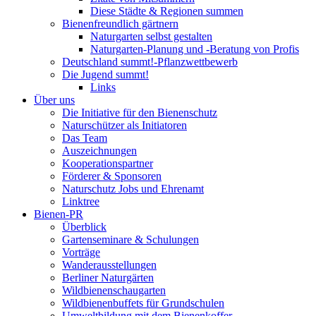
Diese Städte & Regionen summen
Bienenfreundlich gärtnern
Naturgarten selbst gestalten
Naturgarten-Planung und -Beratung von Profis
Deutschland summt!-Pflanzwettbewerb
Die Jugend summt!
Links
Über uns
Die Initiative für den Bienenschutz
Naturschützer als Initiatoren
Das Team
Auszeichnungen
Kooperationspartner
Förderer & Sponsoren
Naturschutz Jobs und Ehrenamt
Linktree
Bienen-PR
Überblick
Gartenseminare & Schulungen
Vorträge
Wanderausstellungen
Berliner Naturgärten
Wildbienenschaugarten
Wildbienenbuffets für Grundschulen
Umweltbildung mit dem Bienenkoffer