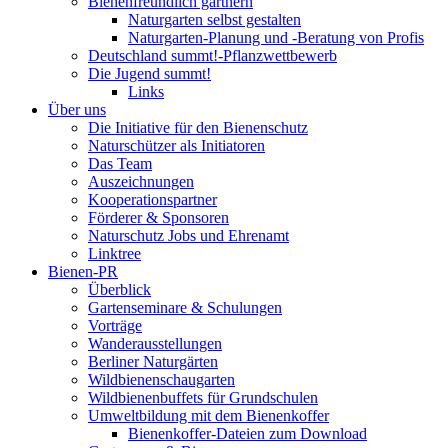
Bienenfreundlich gärtnern
Naturgarten selbst gestalten
Naturgarten-Planung und -Beratung von Profis
Deutschland summt!-Pflanzwettbewerb
Die Jugend summt!
Links
Über uns
Die Initiative für den Bienenschutz
Naturschützer als Initiatoren
Das Team
Auszeichnungen
Kooperationspartner
Förderer & Sponsoren
Naturschutz Jobs und Ehrenamt
Linktree
Bienen-PR
Überblick
Gartenseminare & Schulungen
Vorträge
Wanderausstellungen
Berliner Naturgärten
Wildbienenschaugarten
Wildbienenbuffets für Grundschulen
Umweltbildung mit dem Bienenkoffer
Bienenkoffer-Dateien zum Download