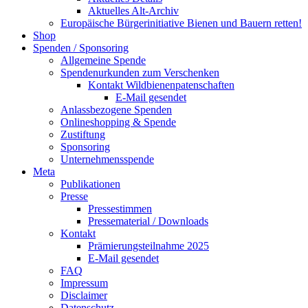
Aktuelles Alt-Archiv
Europäische Bürgerinitiative Bienen und Bauern retten!
Shop
Spenden / Sponsoring
Allgemeine Spende
Spendenurkunden zum Verschenken
Kontakt Wildbienenpatenschaften
E-Mail gesendet
Anlassbezogene Spenden
Onlineshopping & Spende
Zustiftung
Sponsoring
Unternehmensspende
Meta
Publikationen
Presse
Pressestimmen
Pressematerial / Downloads
Kontakt
Prämierungsteilnahme 2025
E-Mail gesendet
FAQ
Impressum
Disclaimer
Datenschutz