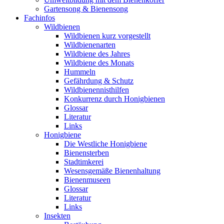
Gartensong & Bienensong
Fachinfos
Wildbienen
Wildbienen kurz vorgestellt
Wildbienenarten
Wildbiene des Jahres
Wildbiene des Monats
Hummeln
Gefährdung & Schutz
Wildbienennisthilfen
Konkurrenz durch Honigbienen
Glossar
Literatur
Links
Honigbiene
Die Westliche Honigbiene
Bienensterben
Stadtimkerei
Wesensgemäße Bienenhaltung
Bienenmuseen
Glossar
Literatur
Links
Insekten