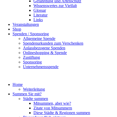
Gefährdung und Artenschutz
Wissenswertes zur Vielfalt
Glossar
Literatur
Links
Veranstaltungen
Shop
Spenden / Sponsoring
Allgemeine Spende
Spendenurkunden zum Verschenken
Anlassbezogene Spenden
Onlineshopping & Spende
Zustiftung
Sponsoring
Unternehmensspende
Home
Weiterleitung
Summen Sie mit?
Städte summen
Mitsummen, aber wie?
Zitate von Mitsummern
Diese Städte & Regionen summen