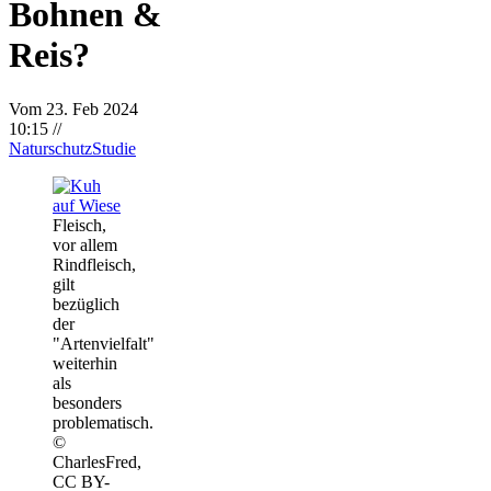
Bohnen &
Reis?
Vom 23. Feb 2024
10:15
//
Naturschutz
Studie
Fleisch,
vor allem
Rindfleisch,
gilt
bezüglich
der
"Artenvielfalt"
weiterhin
als
besonders
problematisch.
©
CharlesFred,
CC BY-