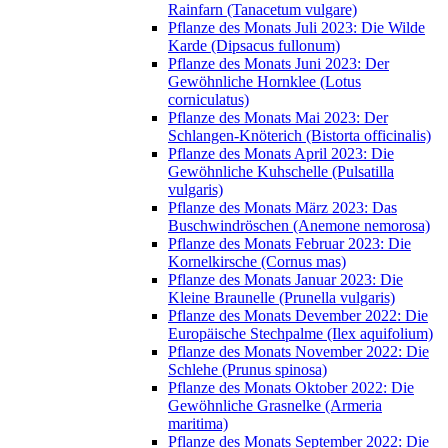
Rainfarn (Tanacetum vulgare)
Pflanze des Monats Juli 2023: Die Wilde
Karde (Dipsacus fullonum)
Pflanze des Monats Juni 2023: Der
Gewöhnliche Hornklee (Lotus
corniculatus)
Pflanze des Monats Mai 2023: Der
Schlangen-Knöterich (Bistorta officinalis)
Pflanze des Monats April 2023: Die
Gewöhnliche Kuhschelle (Pulsatilla
vulgaris)
Pflanze des Monats März 2023: Das
Buschwindröschen (Anemone nemorosa)
Pflanze des Monats Februar 2023: Die
Kornelkirsche (Cornus mas)
Pflanze des Monats Januar 2023: Die
Kleine Braunelle (Prunella vulgaris)
Pflanze des Monats Devember 2022: Die
Europäische Stechpalme (Ilex aquifolium)
Pflanze des Monats November 2022: Die
Schlehe (Prunus spinosa)
Pflanze des Monats Oktober 2022: Die
Gewöhnliche Grasnelke (Armeria
maritima)
Pflanze des Monats September 2022: Die