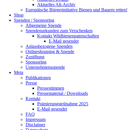
Aktuelles Alt-Archiv
Europäische Bürgerinitiative Bienen und Bauern retten!
Shop
Spenden / Sponsoring
Allgemeine Spende
Spendenurkunden zum Verschenken
Kontakt Wildbienenpatenschaften
E-Mail gesendet
Anlassbezogene Spenden
Onlineshopping & Spende
Zustiftung
Sponsoring
Unternehmensspende
Meta
Publikationen
Presse
Pressestimmen
Pressematerial / Downloads
Kontakt
Prämierungsteilnahme 2025
E-Mail gesendet
FAQ
Impressum
Disclaimer
Datenschutz