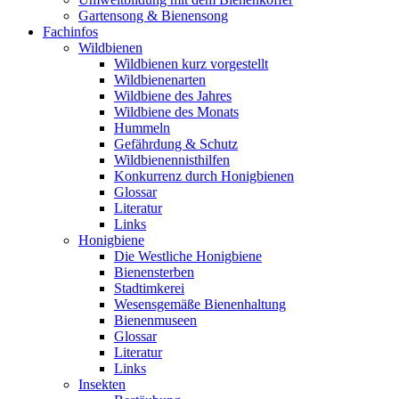
Gartensong & Bienensong
Fachinfos
Wildbienen
Wildbienen kurz vorgestellt
Wildbienenarten
Wildbiene des Jahres
Wildbiene des Monats
Hummeln
Gefährdung & Schutz
Wildbienennisthilfen
Konkurrenz durch Honigbienen
Glossar
Literatur
Links
Honigbiene
Die Westliche Honigbiene
Bienensterben
Stadtimkerei
Wesensgemäße Bienenhaltung
Bienenmuseen
Glossar
Literatur
Links
Insekten