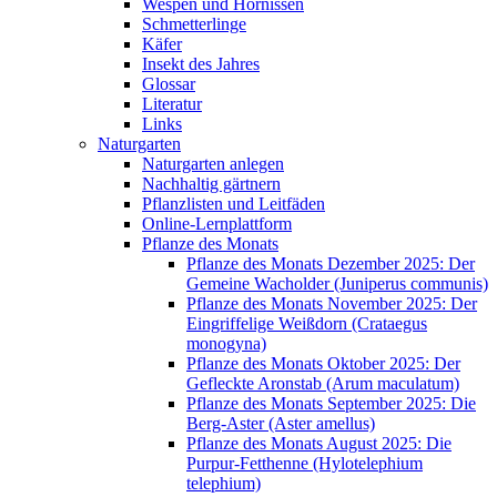
Wespen und Hornissen
Schmetterlinge
Käfer
Insekt des Jahres
Glossar
Literatur
Links
Naturgarten
Naturgarten anlegen
Nachhaltig gärtnern
Pflanzlisten und Leitfäden
Online-Lernplattform
Pflanze des Monats
Pflanze des Monats Dezember 2025: Der
Gemeine Wacholder (Juniperus communis)
Pflanze des Monats November 2025: Der
Eingriffelige Weißdorn (Crataegus
monogyna)
Pflanze des Monats Oktober 2025: Der
Gefleckte Aronstab (Arum maculatum)
Pflanze des Monats September 2025: Die
Berg-Aster (Aster amellus)
Pflanze des Monats August 2025: Die
Purpur-Fetthenne (Hylotelephium
telephium)