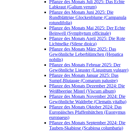
Pflanze des Monats Juli 2025: Das Echte
Labkraut (Galium verum)
Pflanze des Monats Juni 2025: Die
Rundblättrige Glockenblume (Campanula
rotundifolia)
Pflanze des Monats Mai 2025: Der Echte
Beinwell (Symphytum officinale)
Pflanze des Monats April 2025: Die Rote
Lichtnelke (Silene dioica)
Pflanze des Monats März 2025: Das
Gewöhnliche Leberblümchen (Hepatica
nobilis)
Pflanze des Monats Februar 2025: Der
Gewöhnliche Liguster (Ligustrum vulgare)
Pflanze des Monats Januar 2025: Das
Sumpf-Blutauge (Comarum palustre)
Pflanze des Monats Dezember 2024: Die
Weißbeerige Mistel (Viscum album)
Pflanze des Monats November 2024: Die
Gewöhnliche Waldrebe (Clematis vitalba)
Pflanze des Monats Oktober 2024: Das
Europäisches Pfaffenhütchen (Euonymus
europaeus)
Pflanze des Monats September 2024: Die
Tauben-Skabiose (Scabiosa columbaria)