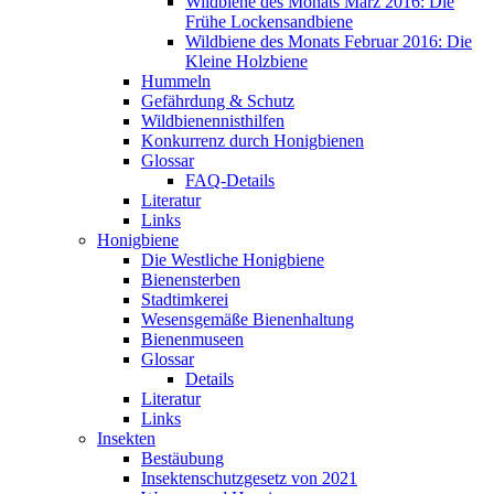
Wildbiene des Monats März 2016: Die
Frühe Lockensandbiene
Wildbiene des Monats Februar 2016: Die
Kleine Holzbiene
Hummeln
Gefährdung & Schutz
Wildbienennisthilfen
Konkurrenz durch Honigbienen
Glossar
FAQ-Details
Literatur
Links
Honigbiene
Die Westliche Honigbiene
Bienensterben
Stadtimkerei
Wesensgemäße Bienenhaltung
Bienenmuseen
Glossar
Details
Literatur
Links
Insekten
Bestäubung
Insektenschutzgesetz von 2021