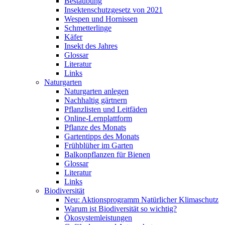
Bestäubung
Insektenschutzgesetz von 2021
Wespen und Hornissen
Schmetterlinge
Käfer
Insekt des Jahres
Glossar
Literatur
Links
Naturgarten
Naturgarten anlegen
Nachhaltig gärtnern
Pflanzlisten und Leitfäden
Online-Lernplattform
Pflanze des Monats
Gartentipps des Monats
Frühblüher im Garten
Balkonpflanzen für Bienen
Glossar
Literatur
Links
Biodiversität
Neu: Aktionsprogramm Natürlicher Klimaschutz
Warum ist Biodiversität so wichtig?
Ökosystemleistungen