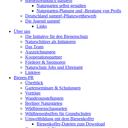
Bienenfreundlich gärtnern
Naturgarten selbst gestalten
Naturgarten-Planung und -Beratung von Profis
Deutschland summt!-Pflanzwettbewerb
Die Jugend summt!
Links
Über uns
Die Initiative für den Bienenschutz
Naturschützer als Initiatoren
Das Team
Auszeichnungen
Kooperationspartner
Förderer & Sponsoren
Naturschutz Jobs und Ehrenamt
Linktree
Bienen-PR
Überblick
Gartenseminare & Schulungen
Vorträge
Wanderausstellungen
Berliner Naturgärten
Wildbienenschaugarten
Wildbienenbuffets für Grundschulen
Umweltbildung mit dem Bienenkoffer
Bienenkoffer-Dateien zum Download