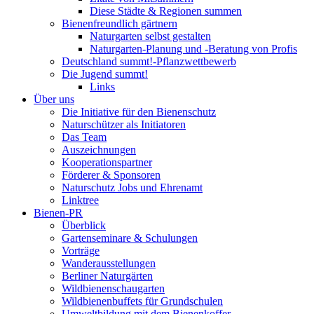
Diese Städte & Regionen summen
Bienenfreundlich gärtnern
Naturgarten selbst gestalten
Naturgarten-Planung und -Beratung von Profis
Deutschland summt!-Pflanzwettbewerb
Die Jugend summt!
Links
Über uns
Die Initiative für den Bienenschutz
Naturschützer als Initiatoren
Das Team
Auszeichnungen
Kooperationspartner
Förderer & Sponsoren
Naturschutz Jobs und Ehrenamt
Linktree
Bienen-PR
Überblick
Gartenseminare & Schulungen
Vorträge
Wanderausstellungen
Berliner Naturgärten
Wildbienenschaugarten
Wildbienenbuffets für Grundschulen
Umweltbildung mit dem Bienenkoffer