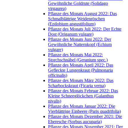
Gewöhnliche Goldrute (Solidago
virgaurea)
Pflanze des Monats August 2022: Das
Schmalblättrige Weidenröschen
(Epilobium angustifolium)
Pflanze des Monats Juli 2022: Der Echte
Dost (Origanum vulgare)
Pflanze des Monats Juni 2022: Der
Gewöhnliche Natternkopf (Echium
vulgare)
Pflanze des Monats Mai 2022:
Storchschnäbel (Geranium spec.)
Pflanze des Monats April 2022: Das
Gefleckte Lungenkraut (Pulmonaria
officinalis)
Pflanze des Monats März 2022: Das
Scharbockskraut (Ficaria verna)
Pflanze des Monats Februar 2022: Das
Kleine Schneeglöckchen (Galanthus
nivalis)
Pflanze des Monats Januar 2022: Die
Vierblättrige Einbeere (Paris quadrifolia)
Pflanze des Monats Dezember 2021: Die
Eberesche (Sorbus aucuparia)
Pflanze des Monats November 2021: Der