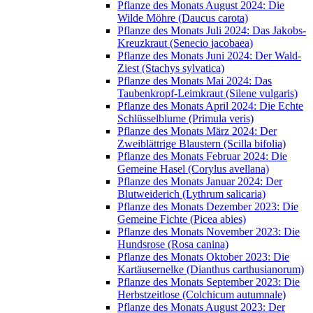
Pflanze des Monats August 2024: Die
Wilde Möhre (Daucus carota)
Pflanze des Monats Juli 2024: Das Jakobs-
Kreuzkraut (Senecio jacobaea)
Pflanze des Monats Juni 2024: Der Wald-
Ziest (Stachys sylvatica)
Pflanze des Monats Mai 2024: Das
Taubenkropf-Leimkraut (Silene vulgaris)
Pflanze des Monats April 2024: Die Echte
Schlüsselblume (Primula veris)
Pflanze des Monats März 2024: Der
Zweiblättrige Blaustern (Scilla bifolia)
Pflanze des Monats Februar 2024: Die
Gemeine Hasel (Corylus avellana)
Pflanze des Monats Januar 2024: Der
Blutweiderich (Lythrum salicaria)
Pflanze des Monats Dezember 2023: Die
Gemeine Fichte (Picea abies)
Pflanze des Monats November 2023: Die
Hundsrose (Rosa canina)
Pflanze des Monats Oktober 2023: Die
Kartäusernelke (Dianthus carthusianorum)
Pflanze des Monats September 2023: Die
Herbstzeitlose (Colchicum autumnale)
Pflanze des Monats August 2023: Der