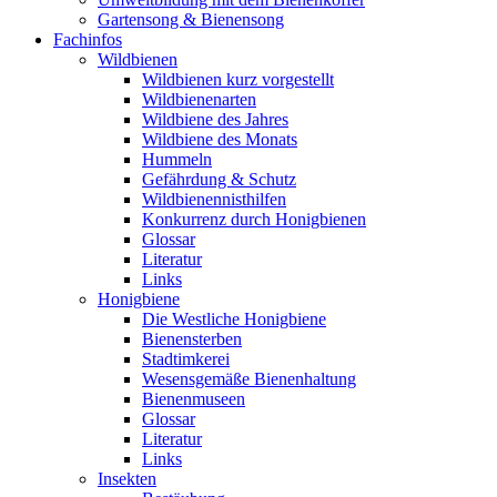
Gartensong & Bienensong
Fachinfos
Wildbienen
Wildbienen kurz vorgestellt
Wildbienenarten
Wildbiene des Jahres
Wildbiene des Monats
Hummeln
Gefährdung & Schutz
Wildbienennisthilfen
Konkurrenz durch Honigbienen
Glossar
Literatur
Links
Honigbiene
Die Westliche Honigbiene
Bienensterben
Stadtimkerei
Wesensgemäße Bienenhaltung
Bienenmuseen
Glossar
Literatur
Links
Insekten