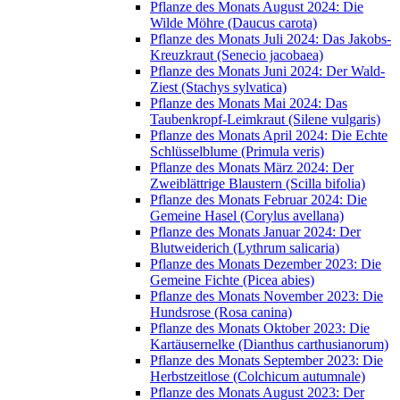
Pflanze des Monats August 2024: Die
Wilde Möhre (Daucus carota)
Pflanze des Monats Juli 2024: Das Jakobs-
Kreuzkraut (Senecio jacobaea)
Pflanze des Monats Juni 2024: Der Wald-
Ziest (Stachys sylvatica)
Pflanze des Monats Mai 2024: Das
Taubenkropf-Leimkraut (Silene vulgaris)
Pflanze des Monats April 2024: Die Echte
Schlüsselblume (Primula veris)
Pflanze des Monats März 2024: Der
Zweiblättrige Blaustern (Scilla bifolia)
Pflanze des Monats Februar 2024: Die
Gemeine Hasel (Corylus avellana)
Pflanze des Monats Januar 2024: Der
Blutweiderich (Lythrum salicaria)
Pflanze des Monats Dezember 2023: Die
Gemeine Fichte (Picea abies)
Pflanze des Monats November 2023: Die
Hundsrose (Rosa canina)
Pflanze des Monats Oktober 2023: Die
Kartäusernelke (Dianthus carthusianorum)
Pflanze des Monats September 2023: Die
Herbstzeitlose (Colchicum autumnale)
Pflanze des Monats August 2023: Der