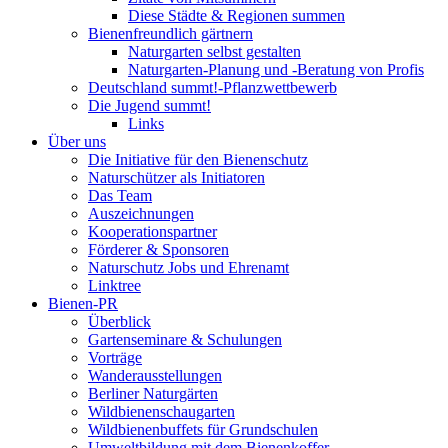
Diese Städte & Regionen summen
Bienenfreundlich gärtnern
Naturgarten selbst gestalten
Naturgarten-Planung und -Beratung von Profis
Deutschland summt!-Pflanzwettbewerb
Die Jugend summt!
Links
Über uns
Die Initiative für den Bienenschutz
Naturschützer als Initiatoren
Das Team
Auszeichnungen
Kooperationspartner
Förderer & Sponsoren
Naturschutz Jobs und Ehrenamt
Linktree
Bienen-PR
Überblick
Gartenseminare & Schulungen
Vorträge
Wanderausstellungen
Berliner Naturgärten
Wildbienenschaugarten
Wildbienenbuffets für Grundschulen
Umweltbildung mit dem Bienenkoffer