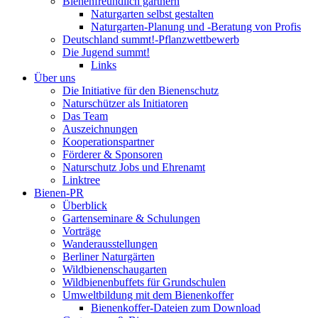
Bienenfreundlich gärtnern
Naturgarten selbst gestalten
Naturgarten-Planung und -Beratung von Profis
Deutschland summt!-Pflanzwettbewerb
Die Jugend summt!
Links
Über uns
Die Initiative für den Bienenschutz
Naturschützer als Initiatoren
Das Team
Auszeichnungen
Kooperationspartner
Förderer & Sponsoren
Naturschutz Jobs und Ehrenamt
Linktree
Bienen-PR
Überblick
Gartenseminare & Schulungen
Vorträge
Wanderausstellungen
Berliner Naturgärten
Wildbienenschaugarten
Wildbienenbuffets für Grundschulen
Umweltbildung mit dem Bienenkoffer
Bienenkoffer-Dateien zum Download