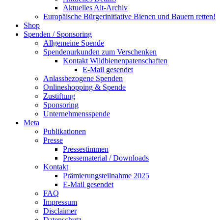
Aktuelles Alt-Archiv
Europäische Bürgerinitiative Bienen und Bauern retten!
Shop
Spenden / Sponsoring
Allgemeine Spende
Spendenurkunden zum Verschenken
Kontakt Wildbienenpatenschaften
E-Mail gesendet
Anlassbezogene Spenden
Onlineshopping & Spende
Zustiftung
Sponsoring
Unternehmensspende
Meta
Publikationen
Presse
Pressestimmen
Pressematerial / Downloads
Kontakt
Prämierungsteilnahme 2025
E-Mail gesendet
FAQ
Impressum
Disclaimer
Datenschutz