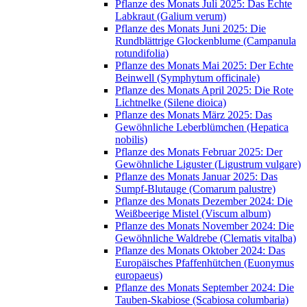
Pflanze des Monats Juli 2025: Das Echte
Labkraut (Galium verum)
Pflanze des Monats Juni 2025: Die
Rundblättrige Glockenblume (Campanula
rotundifolia)
Pflanze des Monats Mai 2025: Der Echte
Beinwell (Symphytum officinale)
Pflanze des Monats April 2025: Die Rote
Lichtnelke (Silene dioica)
Pflanze des Monats März 2025: Das
Gewöhnliche Leberblümchen (Hepatica
nobilis)
Pflanze des Monats Februar 2025: Der
Gewöhnliche Liguster (Ligustrum vulgare)
Pflanze des Monats Januar 2025: Das
Sumpf-Blutauge (Comarum palustre)
Pflanze des Monats Dezember 2024: Die
Weißbeerige Mistel (Viscum album)
Pflanze des Monats November 2024: Die
Gewöhnliche Waldrebe (Clematis vitalba)
Pflanze des Monats Oktober 2024: Das
Europäisches Pfaffenhütchen (Euonymus
europaeus)
Pflanze des Monats September 2024: Die
Tauben-Skabiose (Scabiosa columbaria)