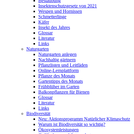
Bestäubung
Insektenschutzgesetz von 2021
Wespen und Hornissen
Schmetterlinge
Käfer
Insekt des Jahres
Glossar
Literatur
Links
Naturgarten
Naturgarten anlegen
Nachhaltig gärtnern
Pflanzlisten und Leitfäden
Online-Lernplattform
Pflanze des Monats
Gartentipps des Monats
Frühblüher im Garten
Balkonpflanzen für Bienen
Glossar
Literatur
Links
Biodiversität
Neu: Aktionsprogramm Natürlicher Klimaschutz
Warum ist Biodiversität so wichtig?
Ökosystemleistungen