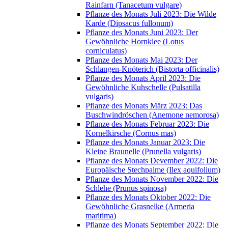
Rainfarn (Tanacetum vulgare)
Pflanze des Monats Juli 2023: Die Wilde
Karde (Dipsacus fullonum)
Pflanze des Monats Juni 2023: Der
Gewöhnliche Hornklee (Lotus
corniculatus)
Pflanze des Monats Mai 2023: Der
Schlangen-Knöterich (Bistorta officinalis)
Pflanze des Monats April 2023: Die
Gewöhnliche Kuhschelle (Pulsatilla
vulgaris)
Pflanze des Monats März 2023: Das
Buschwindröschen (Anemone nemorosa)
Pflanze des Monats Februar 2023: Die
Kornelkirsche (Cornus mas)
Pflanze des Monats Januar 2023: Die
Kleine Braunelle (Prunella vulgaris)
Pflanze des Monats Devember 2022: Die
Europäische Stechpalme (Ilex aquifolium)
Pflanze des Monats November 2022: Die
Schlehe (Prunus spinosa)
Pflanze des Monats Oktober 2022: Die
Gewöhnliche Grasnelke (Armeria
maritima)
Pflanze des Monats September 2022: Die