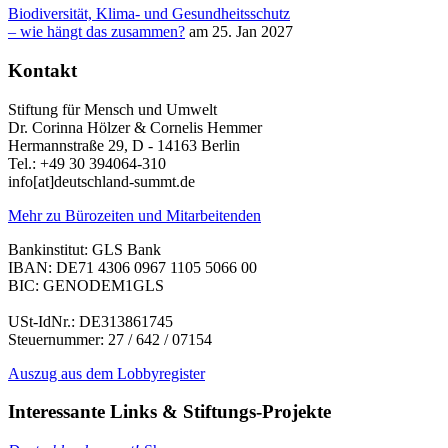
Biodiversität, Klima- und Gesundheitsschutz
– wie hängt das zusammen?
am 25. Jan 2027
Kontakt
Stiftung für Mensch und Umwelt
Dr. Corinna Hölzer & Cornelis Hemmer
Hermannstraße 29, D - 14163 Berlin
Tel.: +49 30 394064-310
info
[at]
deutschland-summt.de
Mehr zu Bürozeiten und Mitarbeitenden
Bankinstitut: GLS Bank
IBAN: DE71 4306 0967 1105 5066 00
BIC: GENODEM1GLS
USt-IdNr.: DE313861745
Steuernummer: 27 / 642 / 07154
Auszug aus dem Lobbyregister
Interessante Links & Stiftungs-Projekte