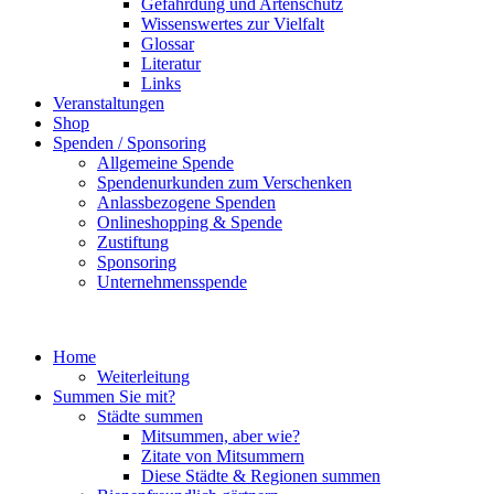
Gefährdung und Artenschutz
Wissenswertes zur Vielfalt
Glossar
Literatur
Links
Veranstaltungen
Shop
Spenden / Sponsoring
Allgemeine Spende
Spendenurkunden zum Verschenken
Anlassbezogene Spenden
Onlineshopping & Spende
Zustiftung
Sponsoring
Unternehmensspende
Home
Weiterleitung
Summen Sie mit?
Städte summen
Mitsummen, aber wie?
Zitate von Mitsummern
Diese Städte & Regionen summen