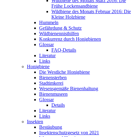
Wildbiene des Monats März 2016: Die
Frühe Lockensandbiene
Wildbiene des Monats Februar 2016: Die
Kleine Holzbiene
Hummeln
Gefährdung & Schutz
Wildbienennisthilfen
Konkurrenz durch Honigbienen
Glossar
FAQ-Details
Literatur
Links
Honigbiene
Die Westliche Honigbiene
Bienensterben
Stadtimkerei
Wesensgemäße Bienenhaltung
Bienenmuseen
Glossar
Details
Literatur
Links
Insekten
Bestäubung
Insektenschutzgesetz von 2021