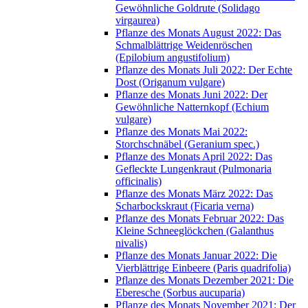
Gewöhnliche Goldrute (Solidago
virgaurea)
Pflanze des Monats August 2022: Das
Schmalblättrige Weidenröschen
(Epilobium angustifolium)
Pflanze des Monats Juli 2022: Der Echte
Dost (Origanum vulgare)
Pflanze des Monats Juni 2022: Der
Gewöhnliche Natternkopf (Echium
vulgare)
Pflanze des Monats Mai 2022:
Storchschnäbel (Geranium spec.)
Pflanze des Monats April 2022: Das
Gefleckte Lungenkraut (Pulmonaria
officinalis)
Pflanze des Monats März 2022: Das
Scharbockskraut (Ficaria verna)
Pflanze des Monats Februar 2022: Das
Kleine Schneeglöckchen (Galanthus
nivalis)
Pflanze des Monats Januar 2022: Die
Vierblättrige Einbeere (Paris quadrifolia)
Pflanze des Monats Dezember 2021: Die
Eberesche (Sorbus aucuparia)
Pflanze des Monats November 2021: Der