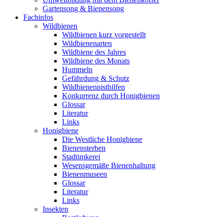
Gartensong & Bienensong
Fachinfos
Wildbienen
Wildbienen kurz vorgestellt
Wildbienenarten
Wildbiene des Jahres
Wildbiene des Monats
Hummeln
Gefährdung & Schutz
Wildbienennisthilfen
Konkurrenz durch Honigbienen
Glossar
Literatur
Links
Honigbiene
Die Westliche Honigbiene
Bienensterben
Stadtimkerei
Wesensgemäße Bienenhaltung
Bienenmuseen
Glossar
Literatur
Links
Insekten