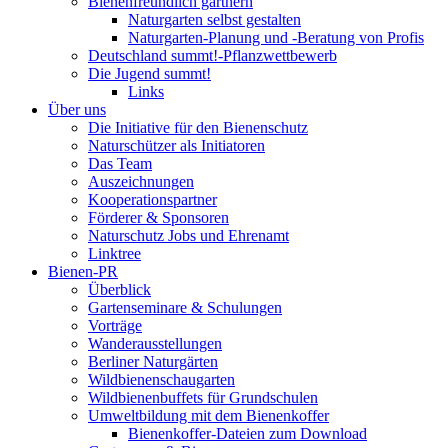
Bienenfreundlich gärtnern
Naturgarten selbst gestalten
Naturgarten-Planung und -Beratung von Profis
Deutschland summt!-Pflanzwettbewerb
Die Jugend summt!
Links
Über uns
Die Initiative für den Bienenschutz
Naturschützer als Initiatoren
Das Team
Auszeichnungen
Kooperationspartner
Förderer & Sponsoren
Naturschutz Jobs und Ehrenamt
Linktree
Bienen-PR
Überblick
Gartenseminare & Schulungen
Vorträge
Wanderausstellungen
Berliner Naturgärten
Wildbienenschaugarten
Wildbienenbuffets für Grundschulen
Umweltbildung mit dem Bienenkoffer
Bienenkoffer-Dateien zum Download