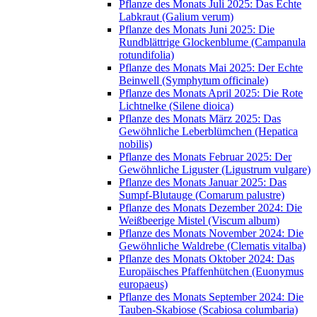
Pflanze des Monats Juli 2025: Das Echte
Labkraut (Galium verum)
Pflanze des Monats Juni 2025: Die
Rundblättrige Glockenblume (Campanula
rotundifolia)
Pflanze des Monats Mai 2025: Der Echte
Beinwell (Symphytum officinale)
Pflanze des Monats April 2025: Die Rote
Lichtnelke (Silene dioica)
Pflanze des Monats März 2025: Das
Gewöhnliche Leberblümchen (Hepatica
nobilis)
Pflanze des Monats Februar 2025: Der
Gewöhnliche Liguster (Ligustrum vulgare)
Pflanze des Monats Januar 2025: Das
Sumpf-Blutauge (Comarum palustre)
Pflanze des Monats Dezember 2024: Die
Weißbeerige Mistel (Viscum album)
Pflanze des Monats November 2024: Die
Gewöhnliche Waldrebe (Clematis vitalba)
Pflanze des Monats Oktober 2024: Das
Europäisches Pfaffenhütchen (Euonymus
europaeus)
Pflanze des Monats September 2024: Die
Tauben-Skabiose (Scabiosa columbaria)