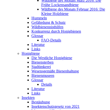
Wildbiene des Monats März 2016: Die
Frühe Lockensandbiene
Wildbiene des Monats Februar 2016: Die
Kleine Holzbiene
Hummeln
Gefährdung & Schutz
Wildbienennisthilfen
Konkurrenz durch Honigbienen
Glossar
FAQ-Details
Literatur
Links
Honigbiene
Die Westliche Honigbiene
Bienensterben
Stadtimkerei
Wesensgemäße Bienenhaltung
Bienenmuseen
Glossar
Details
Literatur
Links
Insekten
Bestäubung
Insektenschutzgesetz von 2021