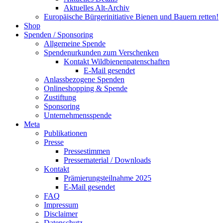
Aktuelles Alt-Archiv
Europäische Bürgerinitiative Bienen und Bauern retten!
Shop
Spenden / Sponsoring
Allgemeine Spende
Spendenurkunden zum Verschenken
Kontakt Wildbienenpatenschaften
E-Mail gesendet
Anlassbezogene Spenden
Onlineshopping & Spende
Zustiftung
Sponsoring
Unternehmensspende
Meta
Publikationen
Presse
Pressestimmen
Pressematerial / Downloads
Kontakt
Prämierungsteilnahme 2025
E-Mail gesendet
FAQ
Impressum
Disclaimer
Datenschutz