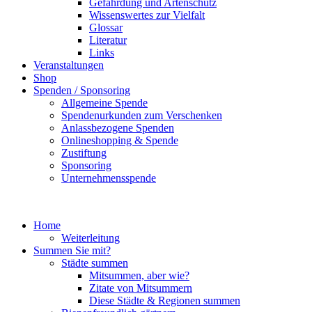
Gefährdung und Artenschutz
Wissenswertes zur Vielfalt
Glossar
Literatur
Links
Veranstaltungen
Shop
Spenden / Sponsoring
Allgemeine Spende
Spendenurkunden zum Verschenken
Anlassbezogene Spenden
Onlineshopping & Spende
Zustiftung
Sponsoring
Unternehmensspende
Home
Weiterleitung
Summen Sie mit?
Städte summen
Mitsummen, aber wie?
Zitate von Mitsummern
Diese Städte & Regionen summen