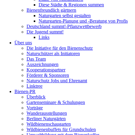
Diese Städte & Regionen summen
Bienenfreundlich gärtnern
Naturgarten selbst gestalten
Naturgarten-Planung und -Beratung von Profis
Deutschland summt!-Pflanzwettbewerb
Die Jugend summt!
Links
Über uns
Die Initiative für den Bienenschutz
Naturschützer als Initiatoren
Das Team
Auszeichnungen
Kooperationspartner
Förderer & Sponsoren
Naturschutz Jobs und Ehrenamt
Linktree
Bienen-PR
Überblick
Gartenseminare & Schulungen
Vorträge
Wanderausstellungen
Berliner Naturgärten
Wildbienenschaugarten
Wildbienenbuffets für Grundschulen
Umweltbildung mit dem Bienenkoffer