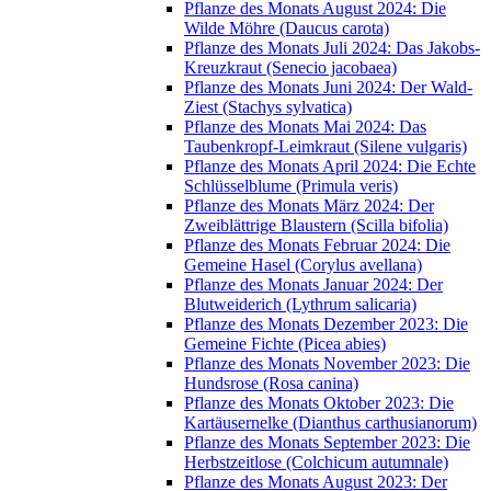
Pflanze des Monats August 2024: Die
Wilde Möhre (Daucus carota)
Pflanze des Monats Juli 2024: Das Jakobs-
Kreuzkraut (Senecio jacobaea)
Pflanze des Monats Juni 2024: Der Wald-
Ziest (Stachys sylvatica)
Pflanze des Monats Mai 2024: Das
Taubenkropf-Leimkraut (Silene vulgaris)
Pflanze des Monats April 2024: Die Echte
Schlüsselblume (Primula veris)
Pflanze des Monats März 2024: Der
Zweiblättrige Blaustern (Scilla bifolia)
Pflanze des Monats Februar 2024: Die
Gemeine Hasel (Corylus avellana)
Pflanze des Monats Januar 2024: Der
Blutweiderich (Lythrum salicaria)
Pflanze des Monats Dezember 2023: Die
Gemeine Fichte (Picea abies)
Pflanze des Monats November 2023: Die
Hundsrose (Rosa canina)
Pflanze des Monats Oktober 2023: Die
Kartäusernelke (Dianthus carthusianorum)
Pflanze des Monats September 2023: Die
Herbstzeitlose (Colchicum autumnale)
Pflanze des Monats August 2023: Der