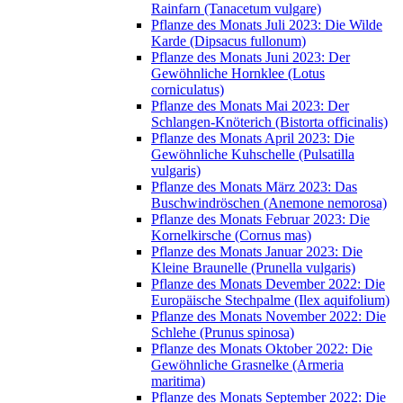
Rainfarn (Tanacetum vulgare)
Pflanze des Monats Juli 2023: Die Wilde
Karde (Dipsacus fullonum)
Pflanze des Monats Juni 2023: Der
Gewöhnliche Hornklee (Lotus
corniculatus)
Pflanze des Monats Mai 2023: Der
Schlangen-Knöterich (Bistorta officinalis)
Pflanze des Monats April 2023: Die
Gewöhnliche Kuhschelle (Pulsatilla
vulgaris)
Pflanze des Monats März 2023: Das
Buschwindröschen (Anemone nemorosa)
Pflanze des Monats Februar 2023: Die
Kornelkirsche (Cornus mas)
Pflanze des Monats Januar 2023: Die
Kleine Braunelle (Prunella vulgaris)
Pflanze des Monats Devember 2022: Die
Europäische Stechpalme (Ilex aquifolium)
Pflanze des Monats November 2022: Die
Schlehe (Prunus spinosa)
Pflanze des Monats Oktober 2022: Die
Gewöhnliche Grasnelke (Armeria
maritima)
Pflanze des Monats September 2022: Die