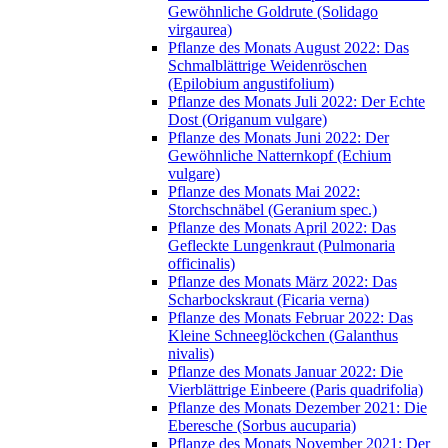
Gewöhnliche Goldrute (Solidago
virgaurea)
Pflanze des Monats August 2022: Das
Schmalblättrige Weidenröschen
(Epilobium angustifolium)
Pflanze des Monats Juli 2022: Der Echte
Dost (Origanum vulgare)
Pflanze des Monats Juni 2022: Der
Gewöhnliche Natternkopf (Echium
vulgare)
Pflanze des Monats Mai 2022:
Storchschnäbel (Geranium spec.)
Pflanze des Monats April 2022: Das
Gefleckte Lungenkraut (Pulmonaria
officinalis)
Pflanze des Monats März 2022: Das
Scharbockskraut (Ficaria verna)
Pflanze des Monats Februar 2022: Das
Kleine Schneeglöckchen (Galanthus
nivalis)
Pflanze des Monats Januar 2022: Die
Vierblättrige Einbeere (Paris quadrifolia)
Pflanze des Monats Dezember 2021: Die
Eberesche (Sorbus aucuparia)
Pflanze des Monats November 2021: Der