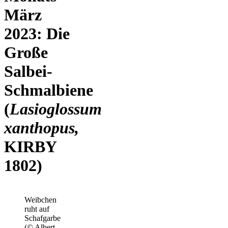
März
2023: Die
Große
Salbei-
Schmalbiene
(
Lasioglossum
xanthopus,
KIRBY
1802)
Weibchen
ruht auf
Schafgarbe
(© Albert