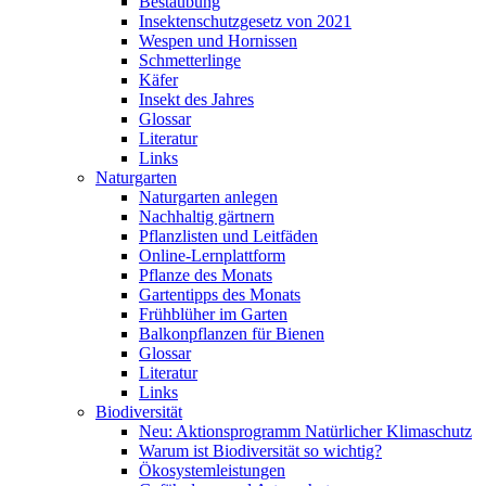
Bestäubung
Insektenschutzgesetz von 2021
Wespen und Hornissen
Schmetterlinge
Käfer
Insekt des Jahres
Glossar
Literatur
Links
Naturgarten
Naturgarten anlegen
Nachhaltig gärtnern
Pflanzlisten und Leitfäden
Online-Lernplattform
Pflanze des Monats
Gartentipps des Monats
Frühblüher im Garten
Balkonpflanzen für Bienen
Glossar
Literatur
Links
Biodiversität
Neu: Aktionsprogramm Natürlicher Klimaschutz
Warum ist Biodiversität so wichtig?
Ökosystemleistungen