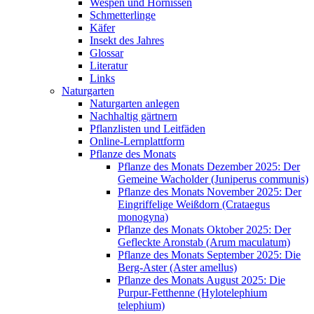
Wespen und Hornissen
Schmetterlinge
Käfer
Insekt des Jahres
Glossar
Literatur
Links
Naturgarten
Naturgarten anlegen
Nachhaltig gärtnern
Pflanzlisten und Leitfäden
Online-Lernplattform
Pflanze des Monats
Pflanze des Monats Dezember 2025: Der
Gemeine Wacholder (Juniperus communis)
Pflanze des Monats November 2025: Der
Eingriffelige Weißdorn (Crataegus
monogyna)
Pflanze des Monats Oktober 2025: Der
Gefleckte Aronstab (Arum maculatum)
Pflanze des Monats September 2025: Die
Berg-Aster (Aster amellus)
Pflanze des Monats August 2025: Die
Purpur-Fetthenne (Hylotelephium
telephium)