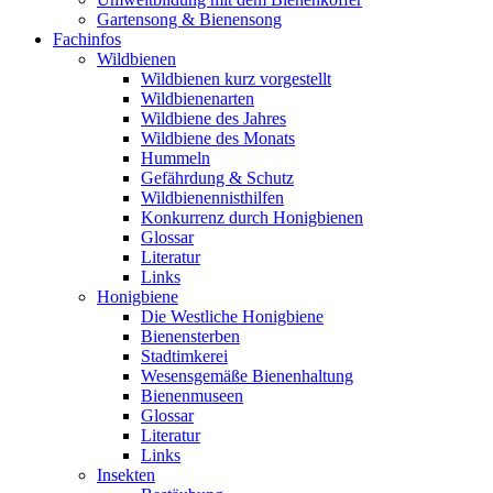
Gartensong & Bienensong
Fachinfos
Wildbienen
Wildbienen kurz vorgestellt
Wildbienenarten
Wildbiene des Jahres
Wildbiene des Monats
Hummeln
Gefährdung & Schutz
Wildbienennisthilfen
Konkurrenz durch Honigbienen
Glossar
Literatur
Links
Honigbiene
Die Westliche Honigbiene
Bienensterben
Stadtimkerei
Wesensgemäße Bienenhaltung
Bienenmuseen
Glossar
Literatur
Links
Insekten