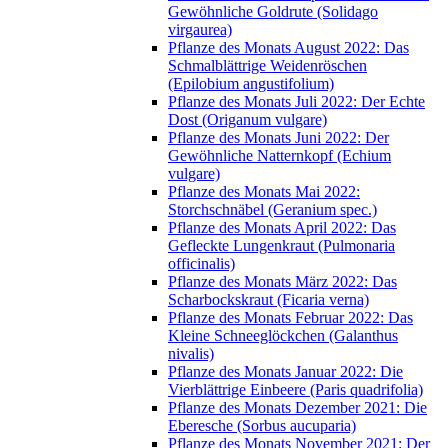
Gewöhnliche Goldrute (Solidago
virgaurea)
Pflanze des Monats August 2022: Das
Schmalblättrige Weidenröschen
(Epilobium angustifolium)
Pflanze des Monats Juli 2022: Der Echte
Dost (Origanum vulgare)
Pflanze des Monats Juni 2022: Der
Gewöhnliche Natternkopf (Echium
vulgare)
Pflanze des Monats Mai 2022:
Storchschnäbel (Geranium spec.)
Pflanze des Monats April 2022: Das
Gefleckte Lungenkraut (Pulmonaria
officinalis)
Pflanze des Monats März 2022: Das
Scharbockskraut (Ficaria verna)
Pflanze des Monats Februar 2022: Das
Kleine Schneeglöckchen (Galanthus
nivalis)
Pflanze des Monats Januar 2022: Die
Vierblättrige Einbeere (Paris quadrifolia)
Pflanze des Monats Dezember 2021: Die
Eberesche (Sorbus aucuparia)
Pflanze des Monats November 2021: Der