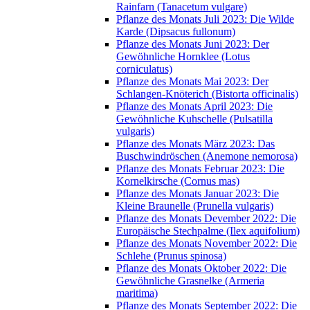
Rainfarn (Tanacetum vulgare)
Pflanze des Monats Juli 2023: Die Wilde
Karde (Dipsacus fullonum)
Pflanze des Monats Juni 2023: Der
Gewöhnliche Hornklee (Lotus
corniculatus)
Pflanze des Monats Mai 2023: Der
Schlangen-Knöterich (Bistorta officinalis)
Pflanze des Monats April 2023: Die
Gewöhnliche Kuhschelle (Pulsatilla
vulgaris)
Pflanze des Monats März 2023: Das
Buschwindröschen (Anemone nemorosa)
Pflanze des Monats Februar 2023: Die
Kornelkirsche (Cornus mas)
Pflanze des Monats Januar 2023: Die
Kleine Braunelle (Prunella vulgaris)
Pflanze des Monats Devember 2022: Die
Europäische Stechpalme (Ilex aquifolium)
Pflanze des Monats November 2022: Die
Schlehe (Prunus spinosa)
Pflanze des Monats Oktober 2022: Die
Gewöhnliche Grasnelke (Armeria
maritima)
Pflanze des Monats September 2022: Die