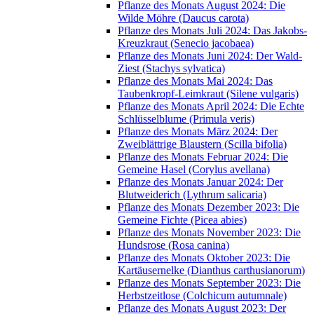
Pflanze des Monats August 2024: Die
Wilde Möhre (Daucus carota)
Pflanze des Monats Juli 2024: Das Jakobs-
Kreuzkraut (Senecio jacobaea)
Pflanze des Monats Juni 2024: Der Wald-
Ziest (Stachys sylvatica)
Pflanze des Monats Mai 2024: Das
Taubenkropf-Leimkraut (Silene vulgaris)
Pflanze des Monats April 2024: Die Echte
Schlüsselblume (Primula veris)
Pflanze des Monats März 2024: Der
Zweiblättrige Blaustern (Scilla bifolia)
Pflanze des Monats Februar 2024: Die
Gemeine Hasel (Corylus avellana)
Pflanze des Monats Januar 2024: Der
Blutweiderich (Lythrum salicaria)
Pflanze des Monats Dezember 2023: Die
Gemeine Fichte (Picea abies)
Pflanze des Monats November 2023: Die
Hundsrose (Rosa canina)
Pflanze des Monats Oktober 2023: Die
Kartäusernelke (Dianthus carthusianorum)
Pflanze des Monats September 2023: Die
Herbstzeitlose (Colchicum autumnale)
Pflanze des Monats August 2023: Der