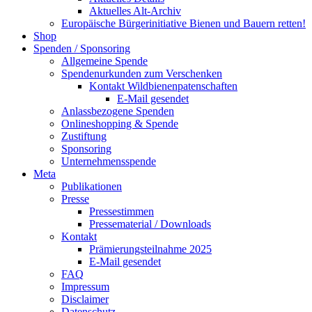
Aktuelles Alt-Archiv
Europäische Bürgerinitiative Bienen und Bauern retten!
Shop
Spenden / Sponsoring
Allgemeine Spende
Spendenurkunden zum Verschenken
Kontakt Wildbienenpatenschaften
E-Mail gesendet
Anlassbezogene Spenden
Onlineshopping & Spende
Zustiftung
Sponsoring
Unternehmensspende
Meta
Publikationen
Presse
Pressestimmen
Pressematerial / Downloads
Kontakt
Prämierungsteilnahme 2025
E-Mail gesendet
FAQ
Impressum
Disclaimer
Datenschutz