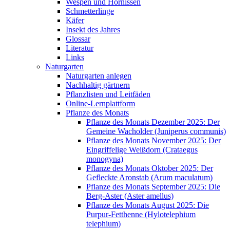
Wespen und Hornissen
Schmetterlinge
Käfer
Insekt des Jahres
Glossar
Literatur
Links
Naturgarten
Naturgarten anlegen
Nachhaltig gärtnern
Pflanzlisten und Leitfäden
Online-Lernplattform
Pflanze des Monats
Pflanze des Monats Dezember 2025: Der
Gemeine Wacholder (Juniperus communis)
Pflanze des Monats November 2025: Der
Eingriffelige Weißdorn (Crataegus
monogyna)
Pflanze des Monats Oktober 2025: Der
Gefleckte Aronstab (Arum maculatum)
Pflanze des Monats September 2025: Die
Berg-Aster (Aster amellus)
Pflanze des Monats August 2025: Die
Purpur-Fetthenne (Hylotelephium
telephium)