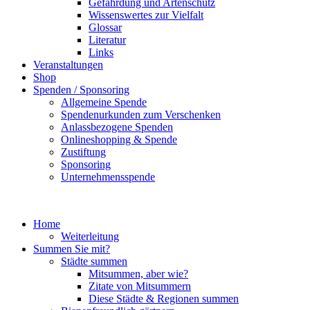
Gefährdung und Artenschutz
Wissenswertes zur Vielfalt
Glossar
Literatur
Links
Veranstaltungen
Shop
Spenden / Sponsoring
Allgemeine Spende
Spendenurkunden zum Verschenken
Anlassbezogene Spenden
Onlineshopping & Spende
Zustiftung
Sponsoring
Unternehmensspende
Home
Weiterleitung
Summen Sie mit?
Städte summen
Mitsummen, aber wie?
Zitate von Mitsummern
Diese Städte & Regionen summen