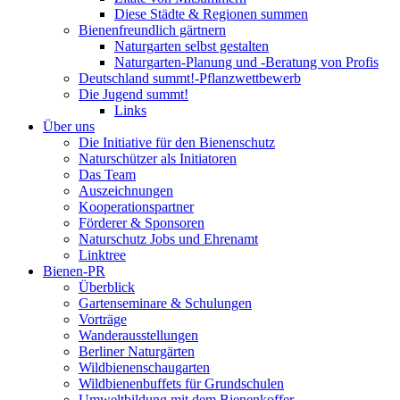
Diese Städte & Regionen summen
Bienenfreundlich gärtnern
Naturgarten selbst gestalten
Naturgarten-Planung und -Beratung von Profis
Deutschland summt!-Pflanzwettbewerb
Die Jugend summt!
Links
Über uns
Die Initiative für den Bienenschutz
Naturschützer als Initiatoren
Das Team
Auszeichnungen
Kooperationspartner
Förderer & Sponsoren
Naturschutz Jobs und Ehrenamt
Linktree
Bienen-PR
Überblick
Gartenseminare & Schulungen
Vorträge
Wanderausstellungen
Berliner Naturgärten
Wildbienenschaugarten
Wildbienenbuffets für Grundschulen
Umweltbildung mit dem Bienenkoffer