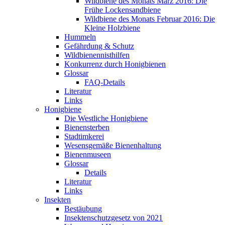
Wildbiene des Monats März 2016: Die
Frühe Lockensandbiene
Wildbiene des Monats Februar 2016: Die
Kleine Holzbiene
Hummeln
Gefährdung & Schutz
Wildbienennisthilfen
Konkurrenz durch Honigbienen
Glossar
FAQ-Details
Literatur
Links
Honigbiene
Die Westliche Honigbiene
Bienensterben
Stadtimkerei
Wesensgemäße Bienenhaltung
Bienenmuseen
Glossar
Details
Literatur
Links
Insekten
Bestäubung
Insektenschutzgesetz von 2021