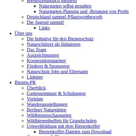
Bienenfreundlich gärtnern
Naturgarten selbst gestalten
Naturgarten-Planung und -Beratung von Profis
Deutschland summt!-Pflanzwettbewerb
Die Jugend summt!
Links
Über uns
Die Initiative für den Bienenschutz
Naturschützer als Initiatoren
Das Team
Auszeichnungen
Kooperationspartner
Förderer & Sponsoren
Naturschutz Jobs und Ehrenamt
Linktree
Bienen-PR
Überblick
Gartenseminare & Schulungen
Vorträge
Wanderausstellungen
Berliner Naturgärten
Wildbienenschaugarten
Wildbienenbuffets für Grundschulen
Umweltbildung mit dem Bienenkoffer
Bienenkoffer-Dateien zum Download