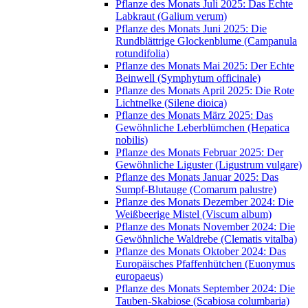
Pflanze des Monats Juli 2025: Das Echte
Labkraut (Galium verum)
Pflanze des Monats Juni 2025: Die
Rundblättrige Glockenblume (Campanula
rotundifolia)
Pflanze des Monats Mai 2025: Der Echte
Beinwell (Symphytum officinale)
Pflanze des Monats April 2025: Die Rote
Lichtnelke (Silene dioica)
Pflanze des Monats März 2025: Das
Gewöhnliche Leberblümchen (Hepatica
nobilis)
Pflanze des Monats Februar 2025: Der
Gewöhnliche Liguster (Ligustrum vulgare)
Pflanze des Monats Januar 2025: Das
Sumpf-Blutauge (Comarum palustre)
Pflanze des Monats Dezember 2024: Die
Weißbeerige Mistel (Viscum album)
Pflanze des Monats November 2024: Die
Gewöhnliche Waldrebe (Clematis vitalba)
Pflanze des Monats Oktober 2024: Das
Europäisches Pfaffenhütchen (Euonymus
europaeus)
Pflanze des Monats September 2024: Die
Tauben-Skabiose (Scabiosa columbaria)