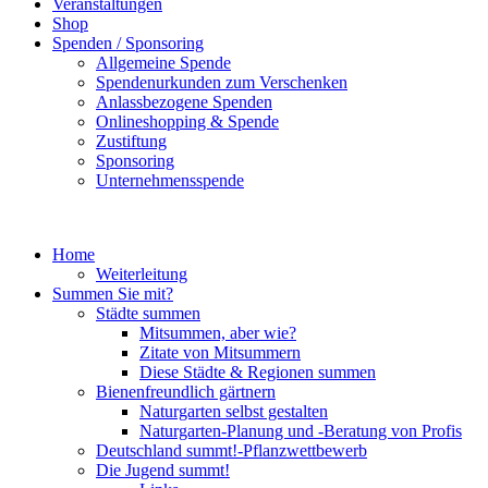
Veranstaltungen
Shop
Spenden / Sponsoring
Allgemeine Spende
Spendenurkunden zum Verschenken
Anlassbezogene Spenden
Onlineshopping & Spende
Zustiftung
Sponsoring
Unternehmensspende
Home
Weiterleitung
Summen Sie mit?
Städte summen
Mitsummen, aber wie?
Zitate von Mitsummern
Diese Städte & Regionen summen
Bienenfreundlich gärtnern
Naturgarten selbst gestalten
Naturgarten-Planung und -Beratung von Profis
Deutschland summt!-Pflanzwettbewerb
Die Jugend summt!