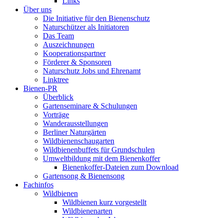
Links
Über uns
Die Initiative für den Bienenschutz
Naturschützer als Initiatoren
Das Team
Auszeichnungen
Kooperationspartner
Förderer & Sponsoren
Naturschutz Jobs und Ehrenamt
Linktree
Bienen-PR
Überblick
Gartenseminare & Schulungen
Vorträge
Wanderausstellungen
Berliner Naturgärten
Wildbienenschaugarten
Wildbienenbuffets für Grundschulen
Umweltbildung mit dem Bienenkoffer
Bienenkoffer-Dateien zum Download
Gartensong & Bienensong
Fachinfos
Wildbienen
Wildbienen kurz vorgestellt
Wildbienenarten