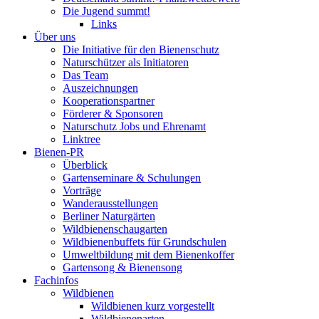
Die Jugend summt!
Links
Über uns
Die Initiative für den Bienenschutz
Naturschützer als Initiatoren
Das Team
Auszeichnungen
Kooperationspartner
Förderer & Sponsoren
Naturschutz Jobs und Ehrenamt
Linktree
Bienen-PR
Überblick
Gartenseminare & Schulungen
Vorträge
Wanderausstellungen
Berliner Naturgärten
Wildbienenschaugarten
Wildbienenbuffets für Grundschulen
Umweltbildung mit dem Bienenkoffer
Gartensong & Bienensong
Fachinfos
Wildbienen
Wildbienen kurz vorgestellt
Wildbienenarten