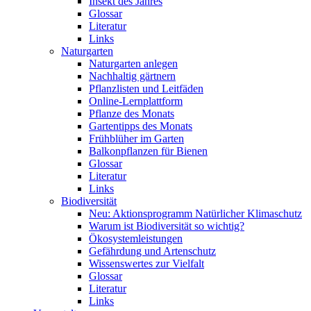
Insekt des Jahres
Glossar
Literatur
Links
Naturgarten
Naturgarten anlegen
Nachhaltig gärtnern
Pflanzlisten und Leitfäden
Online-Lernplattform
Pflanze des Monats
Gartentipps des Monats
Frühblüher im Garten
Balkonpflanzen für Bienen
Glossar
Literatur
Links
Biodiversität
Neu: Aktionsprogramm Natürlicher Klimaschutz
Warum ist Biodiversität so wichtig?
Ökosystemleistungen
Gefährdung und Artenschutz
Wissenswertes zur Vielfalt
Glossar
Literatur
Links