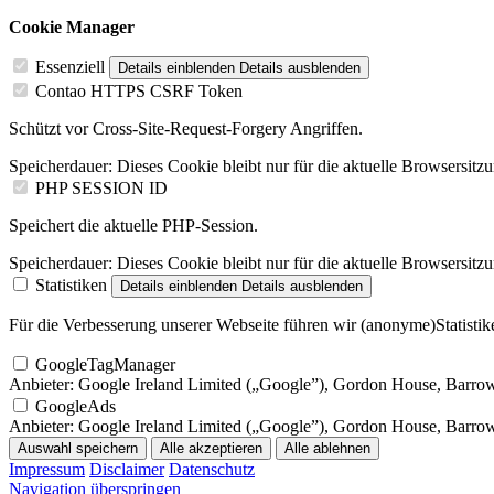
Cookie Manager
Essenziell
Details einblenden
Details ausblenden
Contao HTTPS CSRF Token
Schützt vor Cross-Site-Request-Forgery Angriffen.
Speicherdauer:
Dieses Cookie bleibt nur für die aktuelle Browsersitz
PHP SESSION ID
Speichert die aktuelle PHP-Session.
Speicherdauer:
Dieses Cookie bleibt nur für die aktuelle Browsersitz
Statistiken
Details einblenden
Details ausblenden
Für die Verbesserung unserer Webseite führen wir (anonyme)Statistike
GoogleTagManager
Anbieter:
Google Ireland Limited („Google”), Gordon House, Barrow S
GoogleAds
Anbieter:
Google Ireland Limited („Google”), Gordon House, Barrow S
Auswahl speichern
Alle akzeptieren
Alle ablehnen
Impressum
Disclaimer
Datenschutz
Navigation überspringen