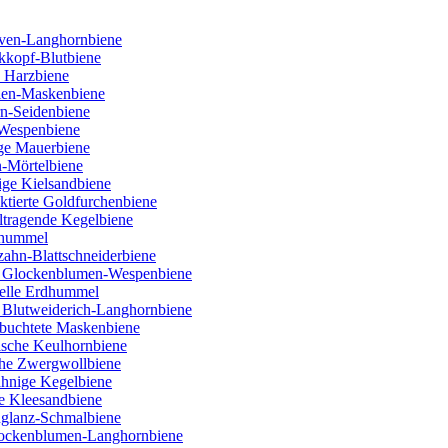
ven-Langhornbiene
kkopf-Blutbiene
 Harzbiene
ien-Maskenbiene
rn-Seidenbiene
 Wespenbiene
ige Mauerbiene
n-Mörtelbiene
ige Kielsandbiene
tierte Goldfurchenbiene
ltragende Kegelbiene
nhummel
ahn-Blattschneiderbiene
e Glockenblumen-Wespenbiene
Helle Erdhummel
 Blutweiderich-Langhornbiene
buchtete Maskenbiene
lische Keulhornbiene
che Zwergwollbiene
ähnige Kegelbiene
e Kleesandbiene
nglanz-Schmalbiene
Flockenblumen-Langhornbiene