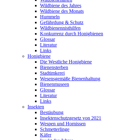
Wildbiene des Jahres
Wildbiene des Monats
Hummeln
Gefährdung & Schutz
Wildbienennisthilfen
Konkurrenz durch Honigbienen
Glossar
Literatur
Links
Honigbiene
Die Westliche Honigbiene
Bienensterben
Stadtimkerei
Wesensgemäße Bienenhaltung
Bienenmuseen
Glossar
Literatur
Links
Insekten
Bestäubung
Insektenschutzgesetz von 2021
Wespen und Hornissen
Schmetterlinge
Käfer