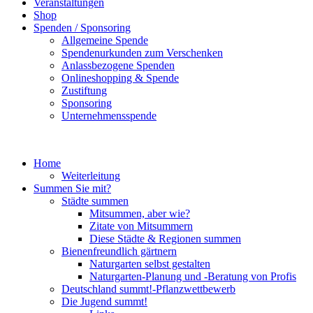
Veranstaltungen
Shop
Spenden / Sponsoring
Allgemeine Spende
Spendenurkunden zum Verschenken
Anlassbezogene Spenden
Onlineshopping & Spende
Zustiftung
Sponsoring
Unternehmensspende
Home
Weiterleitung
Summen Sie mit?
Städte summen
Mitsummen, aber wie?
Zitate von Mitsummern
Diese Städte & Regionen summen
Bienenfreundlich gärtnern
Naturgarten selbst gestalten
Naturgarten-Planung und -Beratung von Profis
Deutschland summt!-Pflanzwettbewerb
Die Jugend summt!