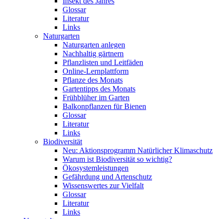
Insekt des Jahres
Glossar
Literatur
Links
Naturgarten
Naturgarten anlegen
Nachhaltig gärtnern
Pflanzlisten und Leitfäden
Online-Lernplattform
Pflanze des Monats
Gartentipps des Monats
Frühblüher im Garten
Balkonpflanzen für Bienen
Glossar
Literatur
Links
Biodiversität
Neu: Aktionsprogramm Natürlicher Klimaschutz
Warum ist Biodiversität so wichtig?
Ökosystemleistungen
Gefährdung und Artenschutz
Wissenswertes zur Vielfalt
Glossar
Literatur
Links