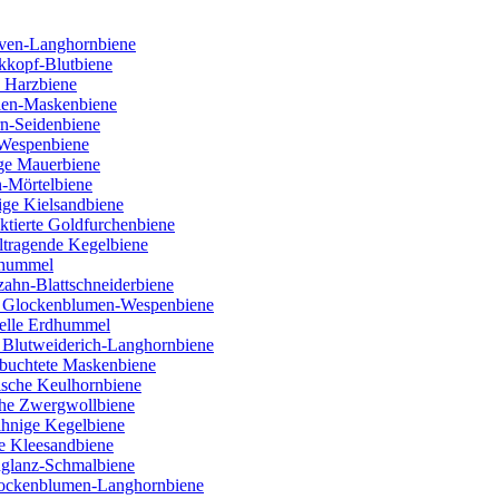
ven-Langhornbiene
kkopf-Blutbiene
 Harzbiene
ien-Maskenbiene
rn-Seidenbiene
 Wespenbiene
ige Mauerbiene
n-Mörtelbiene
ige Kielsandbiene
tierte Goldfurchenbiene
ltragende Kegelbiene
nhummel
ahn-Blattschneiderbiene
e Glockenblumen-Wespenbiene
Helle Erdhummel
 Blutweiderich-Langhornbiene
buchtete Maskenbiene
lische Keulhornbiene
che Zwergwollbiene
ähnige Kegelbiene
e Kleesandbiene
nglanz-Schmalbiene
Flockenblumen-Langhornbiene