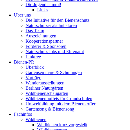
Die Jugend summt!
Links
Über uns
Die Initiative für den Bienenschutz
Naturschützer als Initiatoren
Das Team
Auszeichnungen
Kooperationspartner
Förderer & Sponsoren
Naturschutz Jobs und Ehrenamt
Linktree
Bienen-PR
Überblick
Gartenseminare & Schulungen
Vorträge
Wanderausstellungen
Berliner Naturgärten
Wildbienenschaugarten
Wildbienenbuffets für Grundschulen
Umweltbildung mit dem Bienenkoffer
Gartensong & Bienensong
Fachinfos
Wildbienen
Wildbienen kurz vorgestellt
Wildbienenarten