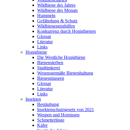
Wildbiene des Jahres
Wildbiene des Monats
Hummeln
Gefährdung & Schutz
Wildbienennisthilfen
Konkurrenz durch Honigbienen
Glossar
Literatur
Links
Honigbiene
Die Westliche Honigbiene
Bienensterben
Stadtimkerei
Wesensgemäße Bienenhaltung
Bienenmuseen
Glossar
Literatur
Links
Insekten
Bestäubung
Insektenschutzgesetz von 2021
Wespen und Hornissen
Schmetterlinge
Käfer