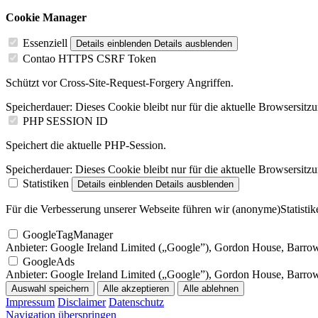
Cookie Manager
Essenziell
Details einblenden
Details ausblenden
Contao HTTPS CSRF Token
Schützt vor Cross-Site-Request-Forgery Angriffen.
Speicherdauer:
Dieses Cookie bleibt nur für die aktuelle Browsersitz
PHP SESSION ID
Speichert die aktuelle PHP-Session.
Speicherdauer:
Dieses Cookie bleibt nur für die aktuelle Browsersitz
Statistiken
Details einblenden
Details ausblenden
Für die Verbesserung unserer Webseite führen wir (anonyme)Statistike
GoogleTagManager
Anbieter:
Google Ireland Limited („Google”), Gordon House, Barrow S
GoogleAds
Anbieter:
Google Ireland Limited („Google”), Gordon House, Barrow S
Auswahl speichern
Alle akzeptieren
Alle ablehnen
Impressum
Disclaimer
Datenschutz
Navigation überspringen