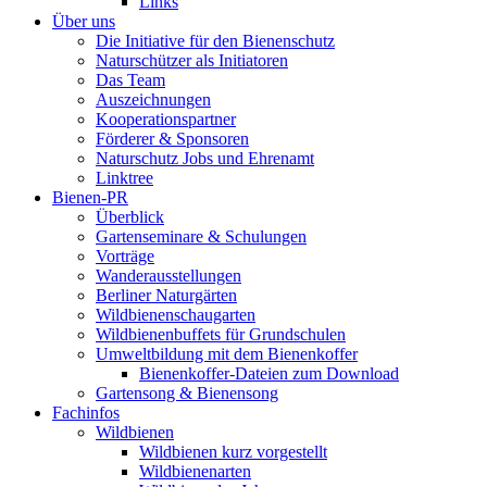
Links
Über uns
Die Initiative für den Bienenschutz
Naturschützer als Initiatoren
Das Team
Auszeichnungen
Kooperationspartner
Förderer & Sponsoren
Naturschutz Jobs und Ehrenamt
Linktree
Bienen-PR
Überblick
Gartenseminare & Schulungen
Vorträge
Wanderausstellungen
Berliner Naturgärten
Wildbienenschaugarten
Wildbienenbuffets für Grundschulen
Umweltbildung mit dem Bienenkoffer
Bienenkoffer-Dateien zum Download
Gartensong & Bienensong
Fachinfos
Wildbienen
Wildbienen kurz vorgestellt
Wildbienenarten