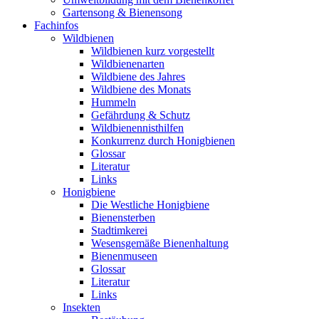
Gartensong & Bienensong
Fachinfos
Wildbienen
Wildbienen kurz vorgestellt
Wildbienenarten
Wildbiene des Jahres
Wildbiene des Monats
Hummeln
Gefährdung & Schutz
Wildbienennisthilfen
Konkurrenz durch Honigbienen
Glossar
Literatur
Links
Honigbiene
Die Westliche Honigbiene
Bienensterben
Stadtimkerei
Wesensgemäße Bienenhaltung
Bienenmuseen
Glossar
Literatur
Links
Insekten