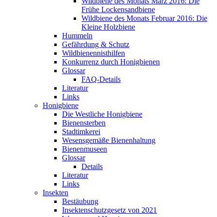
Wildbiene des Monats März 2016: Die
Frühe Lockensandbiene
Wildbiene des Monats Februar 2016: Die
Kleine Holzbiene
Hummeln
Gefährdung & Schutz
Wildbienennisthilfen
Konkurrenz durch Honigbienen
Glossar
FAQ-Details
Literatur
Links
Honigbiene
Die Westliche Honigbiene
Bienensterben
Stadtimkerei
Wesensgemäße Bienenhaltung
Bienenmuseen
Glossar
Details
Literatur
Links
Insekten
Bestäubung
Insektenschutzgesetz von 2021