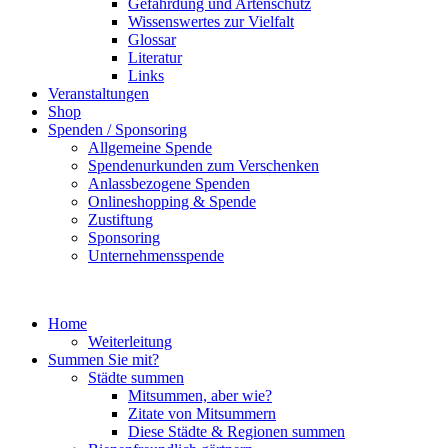
Gefährdung und Artenschutz
Wissenswertes zur Vielfalt
Glossar
Literatur
Links
Veranstaltungen
Shop
Spenden / Sponsoring
Allgemeine Spende
Spendenurkunden zum Verschenken
Anlassbezogene Spenden
Onlineshopping & Spende
Zustiftung
Sponsoring
Unternehmensspende
Home
Weiterleitung
Summen Sie mit?
Städte summen
Mitsummen, aber wie?
Zitate von Mitsummern
Diese Städte & Regionen summen