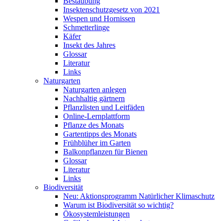
Bestäubung
Insektenschutzgesetz von 2021
Wespen und Hornissen
Schmetterlinge
Käfer
Insekt des Jahres
Glossar
Literatur
Links
Naturgarten
Naturgarten anlegen
Nachhaltig gärtnern
Pflanzlisten und Leitfäden
Online-Lernplattform
Pflanze des Monats
Gartentipps des Monats
Frühblüher im Garten
Balkonpflanzen für Bienen
Glossar
Literatur
Links
Biodiversität
Neu: Aktionsprogramm Natürlicher Klimaschutz
Warum ist Biodiversität so wichtig?
Ökosystemleistungen