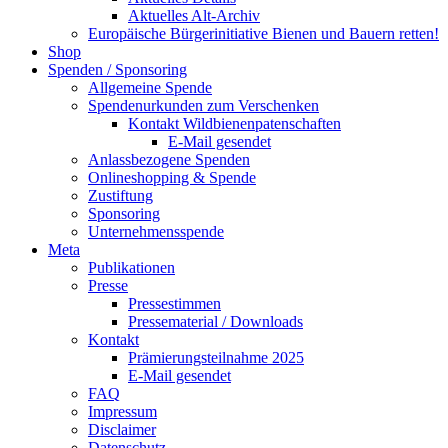
Aktuelles Alt-Archiv
Europäische Bürgerinitiative Bienen und Bauern retten!
Shop
Spenden / Sponsoring
Allgemeine Spende
Spendenurkunden zum Verschenken
Kontakt Wildbienenpatenschaften
E-Mail gesendet
Anlassbezogene Spenden
Onlineshopping & Spende
Zustiftung
Sponsoring
Unternehmensspende
Meta
Publikationen
Presse
Pressestimmen
Pressematerial / Downloads
Kontakt
Prämierungsteilnahme 2025
E-Mail gesendet
FAQ
Impressum
Disclaimer
Datenschutz