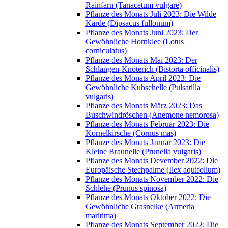
Rainfarn (Tanacetum vulgare)
Pflanze des Monats Juli 2023: Die Wilde
Karde (Dipsacus fullonum)
Pflanze des Monats Juni 2023: Der
Gewöhnliche Hornklee (Lotus
corniculatus)
Pflanze des Monats Mai 2023: Der
Schlangen-Knöterich (Bistorta officinalis)
Pflanze des Monats April 2023: Die
Gewöhnliche Kuhschelle (Pulsatilla
vulgaris)
Pflanze des Monats März 2023: Das
Buschwindröschen (Anemone nemorosa)
Pflanze des Monats Februar 2023: Die
Kornelkirsche (Cornus mas)
Pflanze des Monats Januar 2023: Die
Kleine Braunelle (Prunella vulgaris)
Pflanze des Monats Devember 2022: Die
Europäische Stechpalme (Ilex aquifolium)
Pflanze des Monats November 2022: Die
Schlehe (Prunus spinosa)
Pflanze des Monats Oktober 2022: Die
Gewöhnliche Grasnelke (Armeria
maritima)
Pflanze des Monats September 2022: Die