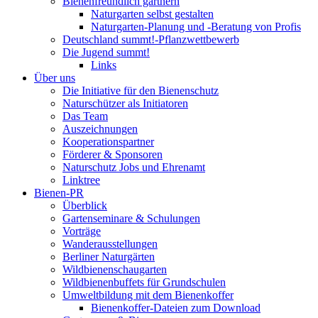
Bienenfreundlich gärtnern
Naturgarten selbst gestalten
Naturgarten-Planung und -Beratung von Profis
Deutschland summt!-Pflanzwettbewerb
Die Jugend summt!
Links
Über uns
Die Initiative für den Bienenschutz
Naturschützer als Initiatoren
Das Team
Auszeichnungen
Kooperationspartner
Förderer & Sponsoren
Naturschutz Jobs und Ehrenamt
Linktree
Bienen-PR
Überblick
Gartenseminare & Schulungen
Vorträge
Wanderausstellungen
Berliner Naturgärten
Wildbienenschaugarten
Wildbienenbuffets für Grundschulen
Umweltbildung mit dem Bienenkoffer
Bienenkoffer-Dateien zum Download