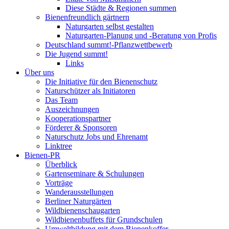
Diese Städte & Regionen summen
Bienenfreundlich gärtnern
Naturgarten selbst gestalten
Naturgarten-Planung und -Beratung von Profis
Deutschland summt!-Pflanzwettbewerb
Die Jugend summt!
Links
Über uns
Die Initiative für den Bienenschutz
Naturschützer als Initiatoren
Das Team
Auszeichnungen
Kooperationspartner
Förderer & Sponsoren
Naturschutz Jobs und Ehrenamt
Linktree
Bienen-PR
Überblick
Gartenseminare & Schulungen
Vorträge
Wanderausstellungen
Berliner Naturgärten
Wildbienenschaugarten
Wildbienenbuffets für Grundschulen
Umweltbildung mit dem Bienenkoffer