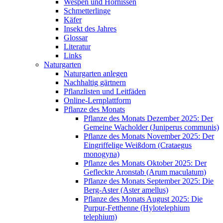
Wespen und Hornissen
Schmetterlinge
Käfer
Insekt des Jahres
Glossar
Literatur
Links
Naturgarten
Naturgarten anlegen
Nachhaltig gärtnern
Pflanzlisten und Leitfäden
Online-Lernplattform
Pflanze des Monats
Pflanze des Monats Dezember 2025: Der
Gemeine Wacholder (Juniperus communis)
Pflanze des Monats November 2025: Der
Eingriffelige Weißdorn (Crataegus
monogyna)
Pflanze des Monats Oktober 2025: Der
Gefleckte Aronstab (Arum maculatum)
Pflanze des Monats September 2025: Die
Berg-Aster (Aster amellus)
Pflanze des Monats August 2025: Die
Purpur-Fetthenne (Hylotelephium
telephium)