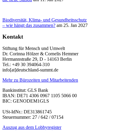
Biodiversität, Klima- und Gesundheitsschutz
– wie hängt das zusammen?
am 25. Jan 2027
Kontakt
Stiftung für Mensch und Umwelt
Dr. Corinna Hölzer & Cornelis Hemmer
Hermannstraße 29, D - 14163 Berlin
Tel.: +49 30 394064-310
info
[at]
deutschland-summt.de
Mehr zu Bürozeiten und Mitarbeitenden
Bankinstitut: GLS Bank
IBAN: DE71 4306 0967 1105 5066 00
BIC: GENODEM1GLS
USt-IdNr.: DE313861745
Steuernummer: 27 / 642 / 07154
Auszug aus dem Lobbyregister