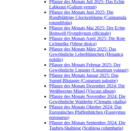
Pflanze des Monats Juli 2025: Das Echte
Labkraut (Galium verum)
Pflanze des Monats Juni 2025: Die
Rundblättrige Glockenblume (Campanula
rotundifolia)
Pflanze des Monats Mai 2025: Der Echte
Beinwell (Symphytum officinale)
Pflanze des Monats April 2025: Die Rote
Lichtnelke (Silene dioica)
Pflanze des Monats März 2025: Das
Gewöhnliche Leberblümchen (Hepatica
nobilis)
Pflanze des Monats Februar 2025: Der
Gewöhnliche Liguster (Ligustrum vulgare)
Pflanze des Monats Januar 2025: Das
Sumpf-Blutauge (Comarum palustre)
Pflanze des Monats Dezember 2024: Die
Weißbeerige Mistel (Viscum album)
Pflanze des Monats November 2024: Die
Gewöhnliche Waldrebe (Clematis vitalba)
Pflanze des Monats Oktober 2024: Das
Europäisches Pfaffenhütchen (Euonymus
europaeus)
Pflanze des Monats September 2024: Die
Tauben-Skabiose (Scabiosa columbaria)