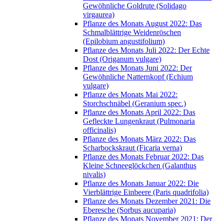
Gewöhnliche Goldrute (Solidago
virgaurea)
Pflanze des Monats August 2022: Das
Schmalblättrige Weidenröschen
(Epilobium angustifolium)
Pflanze des Monats Juli 2022: Der Echte
Dost (Origanum vulgare)
Pflanze des Monats Juni 2022: Der
Gewöhnliche Natternkopf (Echium
vulgare)
Pflanze des Monats Mai 2022:
Storchschnäbel (Geranium spec.)
Pflanze des Monats April 2022: Das
Gefleckte Lungenkraut (Pulmonaria
officinalis)
Pflanze des Monats März 2022: Das
Scharbockskraut (Ficaria verna)
Pflanze des Monats Februar 2022: Das
Kleine Schneeglöckchen (Galanthus
nivalis)
Pflanze des Monats Januar 2022: Die
Vierblättrige Einbeere (Paris quadrifolia)
Pflanze des Monats Dezember 2021: Die
Eberesche (Sorbus aucuparia)
Pflanze des Monats November 2021: Der