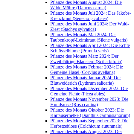
Pflanze des Monats August 2024: Die
Wilde Möhre (Daucus carota)
Pflanze des Monats Juli 2024: Das Jakobs-
Kreuzkraut (Senecio jacobaea)
Pflanze des Monats Juni 2024: Der Wald-
Ziest (Stachys sylvatica)
Pflanze des Monats Mai 2024: Das
Taubenkropf-Leimkraut (Silene vulgaris)
Pflanze des Monats April 2024: Die Echte
Schlüsselblume (Primula veris)
Pflanze des Monats März 2024: Der
Zweiblättrige Blaustern (Scilla bifolia)
Pflanze des Monats Februar 2024: Die
Gemeine Hasel (Corylus avellana)
Pflanze des Monats Januar 2024: Der
Blutweiderich (Lythrum salicaria)
Pflanze des Monats Dezember 2023: Die
Gemeine Fichte (Picea abies)
Pflanze des Monats November 2023: Die
Hundsrose (Rosa canina)
Pflanze des Monats Oktober 2023: Die
Kartäusernelke (Dianthus carthusianorum)
Pflanze des Monats September 2023: Die
Herbstzeitlose (Colchicum autumnale)
Pflanze des Monats August 2023: Der