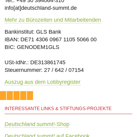
Tel.: +49 30 394064-310
info
[at]
deutschland-summt.de
Mehr zu Bürozeiten und Mitarbeitenden
Bankinstitut: GLS Bank
IBAN: DE71 4306 0967 1105 5066 00
BIC: GENODEM1GLS
USt-IdNr.: DE313861745
Steuernummer: 27 / 642 / 07154
Auszug aus dem Lobbyregister
INTERESSANTE LINKS & STIFTUNGS-PROJEKTE
Deutschland summt!
-Shop
Deutschland summt!
auf Facebook