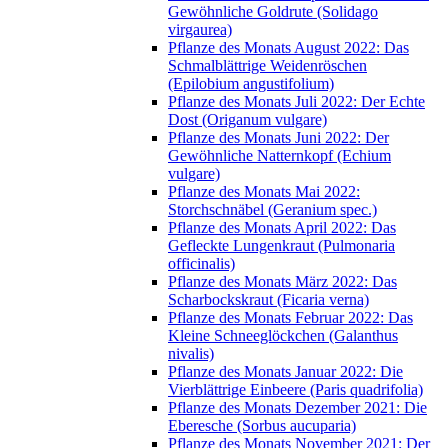
Gewöhnliche Goldrute (Solidago
virgaurea)
Pflanze des Monats August 2022: Das
Schmalblättrige Weidenröschen
(Epilobium angustifolium)
Pflanze des Monats Juli 2022: Der Echte
Dost (Origanum vulgare)
Pflanze des Monats Juni 2022: Der
Gewöhnliche Natternkopf (Echium
vulgare)
Pflanze des Monats Mai 2022:
Storchschnäbel (Geranium spec.)
Pflanze des Monats April 2022: Das
Gefleckte Lungenkraut (Pulmonaria
officinalis)
Pflanze des Monats März 2022: Das
Scharbockskraut (Ficaria verna)
Pflanze des Monats Februar 2022: Das
Kleine Schneeglöckchen (Galanthus
nivalis)
Pflanze des Monats Januar 2022: Die
Vierblättrige Einbeere (Paris quadrifolia)
Pflanze des Monats Dezember 2021: Die
Eberesche (Sorbus aucuparia)
Pflanze des Monats November 2021: Der