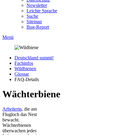
Newsletter
Leichte Sprache
Suche
Sitemap
Bug-Report
Menü
Deutschland summt!
Fachinfos
Wildbienen
Glossar
FAQ-Details
Wächterbiene
Arbeiterin
, die am
Flugloch das Nest
bewacht.
Wächterbienen
überwachen jedes