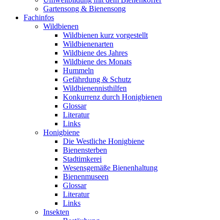
Gartensong & Bienensong
Fachinfos
Wildbienen
Wildbienen kurz vorgestellt
Wildbienenarten
Wildbiene des Jahres
Wildbiene des Monats
Hummeln
Gefährdung & Schutz
Wildbienennisthilfen
Konkurrenz durch Honigbienen
Glossar
Literatur
Links
Honigbiene
Die Westliche Honigbiene
Bienensterben
Stadtimkerei
Wesensgemäße Bienenhaltung
Bienenmuseen
Glossar
Literatur
Links
Insekten