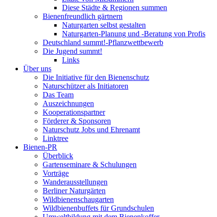
Diese Städte & Regionen summen
Bienenfreundlich gärtnern
Naturgarten selbst gestalten
Naturgarten-Planung und -Beratung von Profis
Deutschland summt!-Pflanzwettbewerb
Die Jugend summt!
Links
Über uns
Die Initiative für den Bienenschutz
Naturschützer als Initiatoren
Das Team
Auszeichnungen
Kooperationspartner
Förderer & Sponsoren
Naturschutz Jobs und Ehrenamt
Linktree
Bienen-PR
Überblick
Gartenseminare & Schulungen
Vorträge
Wanderausstellungen
Berliner Naturgärten
Wildbienenschaugarten
Wildbienenbuffets für Grundschulen
Umweltbildung mit dem Bienenkoffer