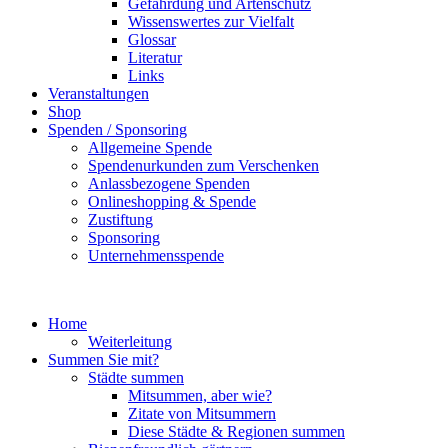
Gefährdung und Artenschutz
Wissenswertes zur Vielfalt
Glossar
Literatur
Links
Veranstaltungen
Shop
Spenden / Sponsoring
Allgemeine Spende
Spendenurkunden zum Verschenken
Anlassbezogene Spenden
Onlineshopping & Spende
Zustiftung
Sponsoring
Unternehmensspende
Home
Weiterleitung
Summen Sie mit?
Städte summen
Mitsummen, aber wie?
Zitate von Mitsummern
Diese Städte & Regionen summen