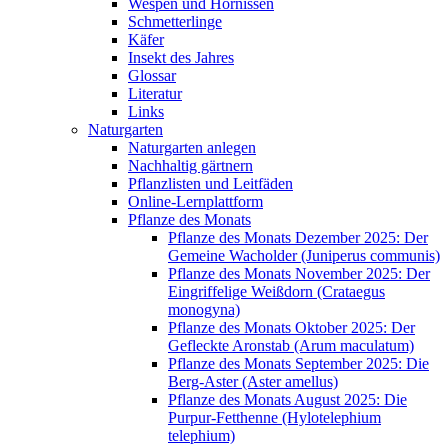
Wespen und Hornissen
Schmetterlinge
Käfer
Insekt des Jahres
Glossar
Literatur
Links
Naturgarten
Naturgarten anlegen
Nachhaltig gärtnern
Pflanzlisten und Leitfäden
Online-Lernplattform
Pflanze des Monats
Pflanze des Monats Dezember 2025: Der
Gemeine Wacholder (Juniperus communis)
Pflanze des Monats November 2025: Der
Eingriffelige Weißdorn (Crataegus
monogyna)
Pflanze des Monats Oktober 2025: Der
Gefleckte Aronstab (Arum maculatum)
Pflanze des Monats September 2025: Die
Berg-Aster (Aster amellus)
Pflanze des Monats August 2025: Die
Purpur-Fetthenne (Hylotelephium
telephium)