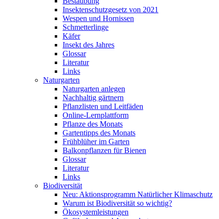
Bestäubung
Insektenschutzgesetz von 2021
Wespen und Hornissen
Schmetterlinge
Käfer
Insekt des Jahres
Glossar
Literatur
Links
Naturgarten
Naturgarten anlegen
Nachhaltig gärtnern
Pflanzlisten und Leitfäden
Online-Lernplattform
Pflanze des Monats
Gartentipps des Monats
Frühblüher im Garten
Balkonpflanzen für Bienen
Glossar
Literatur
Links
Biodiversität
Neu: Aktionsprogramm Natürlicher Klimaschutz
Warum ist Biodiversität so wichtig?
Ökosystemleistungen