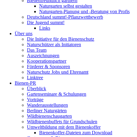
Bienenfreundlich gärtnern
Naturgarten selbst gestalten
Naturgarten-Planung und -Beratung von Profis
Deutschland summt!-Pflanzwettbewerb
Die Jugend summt!
Links
Über uns
Die Initiative für den Bienenschutz
Naturschützer als Initiatoren
Das Team
Auszeichnungen
Kooperationspartner
Förderer & Sponsoren
Naturschutz Jobs und Ehrenamt
Linktree
Bienen-PR
Überblick
Gartenseminare & Schulungen
Vorträge
Wanderausstellungen
Berliner Naturgärten
Wildbienenschaugarten
Wildbienenbuffets für Grundschulen
Umweltbildung mit dem Bienenkoffer
Bienenkoffer-Dateien zum Download