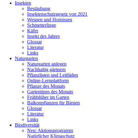
Insekten
Bestäubung
Insektenschutzgesetz von 2021
Wespen und Hornissen
Schmetterlinge
Käfer
Insekt des Jahres
Glossar
Literatur
Links
Naturgarten
Naturgarten anlegen
Nachhaltig gärtnern
Pflanzlisten und Leitfäden
Online-Lernplattform
Pflanze des Monats
Gartentipps des Monats
Frühblüher im Garten
Balkonpflanzen für Bienen
Glossar
Literatur
Links
Biodiversität
Neu: Aktionsprogramm
Natürlicher Klimaschutz