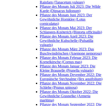
Rainfarn (Tanacetum vulgare)
Pflanze des Monats Juli 2023: Die Wilde
Karde (Dipsacus fullonum)
Pflanze des Monats Juni 2023: Der
Gewöhnliche Hornklee (Lotus
corniculatus)
Pflanze des Monats Mai 2023: Der
Schlangen-Knöterich (Bistorta officinalis)
Pflanze des Monats April 2023: Die
Gewöhnliche Kuhschelle (Pulsatilla
vulgaris)
Pflanze des Monats März 2023: Das
Buschwindröschen (Anemone nemorosa)
Pflanze des Monats Februar 2023: Die
Kornelkirsche (Cornus mas)
Pflanze des Monats Januar 2023: Die
Kleine Braunelle (Prunella vulgaris)
Pflanze des Monats Devember 2022: Die
Europäische Stechpalme (Ilex aquifolium)
Pflanze des Monats November 2022: Die
Schlehe (Prunus spinosa)
Pflanze des Monats Oktober 2022: Die
Gewöhnliche Grasnelke (Armeria
maritima)
Pflanze des Monats September 2022: Die