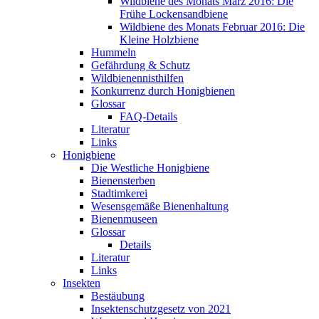
Wildbiene des Monats März 2016: Die
Frühe Lockensandbiene
Wildbiene des Monats Februar 2016: Die
Kleine Holzbiene
Hummeln
Gefährdung & Schutz
Wildbienennisthilfen
Konkurrenz durch Honigbienen
Glossar
FAQ-Details
Literatur
Links
Honigbiene
Die Westliche Honigbiene
Bienensterben
Stadtimkerei
Wesensgemäße Bienenhaltung
Bienenmuseen
Glossar
Details
Literatur
Links
Insekten
Bestäubung
Insektenschutzgesetz von 2021