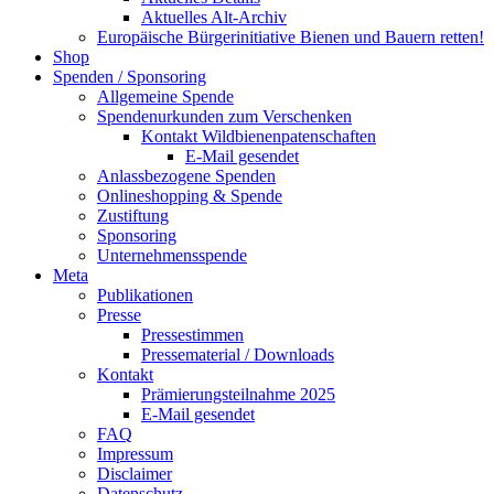
Aktuelles Alt-Archiv
Europäische Bürgerinitiative Bienen und Bauern retten!
Shop
Spenden / Sponsoring
Allgemeine Spende
Spendenurkunden zum Verschenken
Kontakt Wildbienenpatenschaften
E-Mail gesendet
Anlassbezogene Spenden
Onlineshopping & Spende
Zustiftung
Sponsoring
Unternehmensspende
Meta
Publikationen
Presse
Pressestimmen
Pressematerial / Downloads
Kontakt
Prämierungsteilnahme 2025
E-Mail gesendet
FAQ
Impressum
Disclaimer
Datenschutz