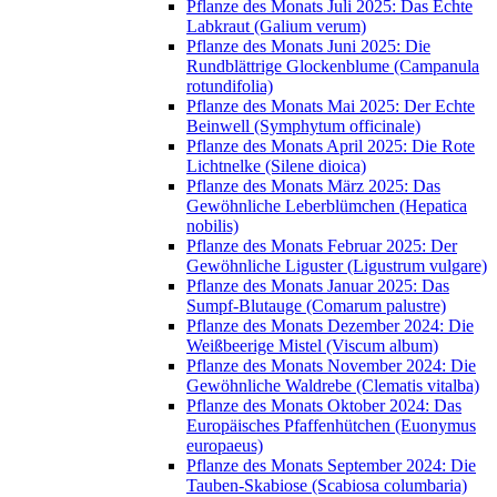
Pflanze des Monats Juli 2025: Das Echte
Labkraut (Galium verum)
Pflanze des Monats Juni 2025: Die
Rundblättrige Glockenblume (Campanula
rotundifolia)
Pflanze des Monats Mai 2025: Der Echte
Beinwell (Symphytum officinale)
Pflanze des Monats April 2025: Die Rote
Lichtnelke (Silene dioica)
Pflanze des Monats März 2025: Das
Gewöhnliche Leberblümchen (Hepatica
nobilis)
Pflanze des Monats Februar 2025: Der
Gewöhnliche Liguster (Ligustrum vulgare)
Pflanze des Monats Januar 2025: Das
Sumpf-Blutauge (Comarum palustre)
Pflanze des Monats Dezember 2024: Die
Weißbeerige Mistel (Viscum album)
Pflanze des Monats November 2024: Die
Gewöhnliche Waldrebe (Clematis vitalba)
Pflanze des Monats Oktober 2024: Das
Europäisches Pfaffenhütchen (Euonymus
europaeus)
Pflanze des Monats September 2024: Die
Tauben-Skabiose (Scabiosa columbaria)