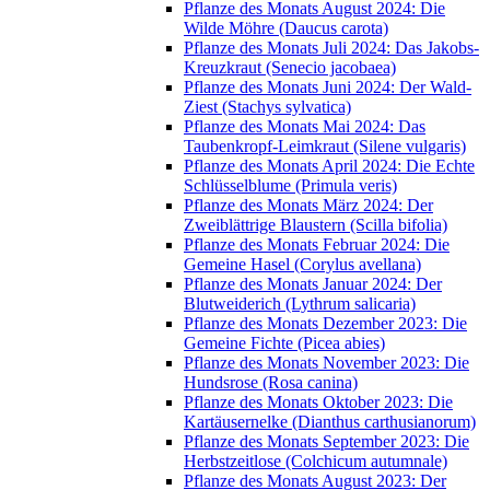
Pflanze des Monats August 2024: Die
Wilde Möhre (Daucus carota)
Pflanze des Monats Juli 2024: Das Jakobs-
Kreuzkraut (Senecio jacobaea)
Pflanze des Monats Juni 2024: Der Wald-
Ziest (Stachys sylvatica)
Pflanze des Monats Mai 2024: Das
Taubenkropf-Leimkraut (Silene vulgaris)
Pflanze des Monats April 2024: Die Echte
Schlüsselblume (Primula veris)
Pflanze des Monats März 2024: Der
Zweiblättrige Blaustern (Scilla bifolia)
Pflanze des Monats Februar 2024: Die
Gemeine Hasel (Corylus avellana)
Pflanze des Monats Januar 2024: Der
Blutweiderich (Lythrum salicaria)
Pflanze des Monats Dezember 2023: Die
Gemeine Fichte (Picea abies)
Pflanze des Monats November 2023: Die
Hundsrose (Rosa canina)
Pflanze des Monats Oktober 2023: Die
Kartäusernelke (Dianthus carthusianorum)
Pflanze des Monats September 2023: Die
Herbstzeitlose (Colchicum autumnale)
Pflanze des Monats August 2023: Der