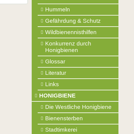
Balkonpflanzen für Bienen
Hummeln
Glossar
Gefährdung & Schutz
Literatur
Wildbienennisthilfen
Links
Konkurrenz durch
Honigbienen
Glossar
Literatur
Links
HONIGBIENE
Die Westliche Honigbiene
Bienensterben
Stadtimkerei