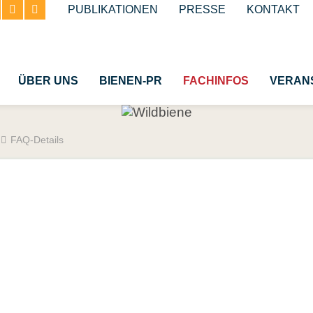
Navigation
PUBLIKATIONEN
PRESSE
KONTAKT
überspringen
ÜBER UNS
BIENEN-PR
FACHINFOS
VERAN
FAQ-Details
e Honigbiene
Bestäubung
n
Insektenschutzgesetz vo
Wespen und Hornissen
e Bienenhaltung
Schmetterlinge
n
Käfer
Insekt des Jahres
Glossar