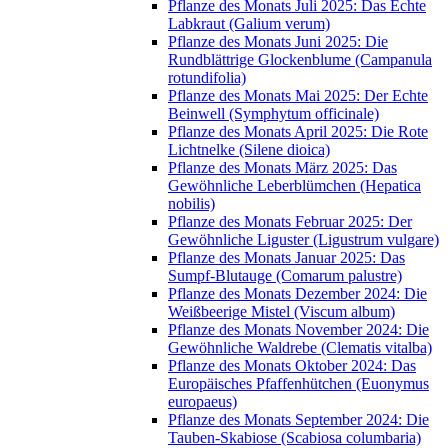
Pflanze des Monats Juli 2025: Das Echte
Labkraut (Galium verum)
Pflanze des Monats Juni 2025: Die
Rundblättrige Glockenblume (Campanula
rotundifolia)
Pflanze des Monats Mai 2025: Der Echte
Beinwell (Symphytum officinale)
Pflanze des Monats April 2025: Die Rote
Lichtnelke (Silene dioica)
Pflanze des Monats März 2025: Das
Gewöhnliche Leberblümchen (Hepatica
nobilis)
Pflanze des Monats Februar 2025: Der
Gewöhnliche Liguster (Ligustrum vulgare)
Pflanze des Monats Januar 2025: Das
Sumpf-Blutauge (Comarum palustre)
Pflanze des Monats Dezember 2024: Die
Weißbeerige Mistel (Viscum album)
Pflanze des Monats November 2024: Die
Gewöhnliche Waldrebe (Clematis vitalba)
Pflanze des Monats Oktober 2024: Das
Europäisches Pfaffenhütchen (Euonymus
europaeus)
Pflanze des Monats September 2024: Die
Tauben-Skabiose (Scabiosa columbaria)