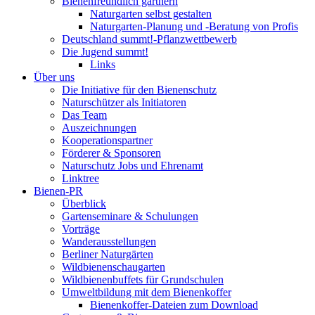
Bienenfreundlich gärtnern
Naturgarten selbst gestalten
Naturgarten-Planung und -Beratung von Profis
Deutschland summt!-Pflanzwettbewerb
Die Jugend summt!
Links
Über uns
Die Initiative für den Bienenschutz
Naturschützer als Initiatoren
Das Team
Auszeichnungen
Kooperationspartner
Förderer & Sponsoren
Naturschutz Jobs und Ehrenamt
Linktree
Bienen-PR
Überblick
Gartenseminare & Schulungen
Vorträge
Wanderausstellungen
Berliner Naturgärten
Wildbienenschaugarten
Wildbienenbuffets für Grundschulen
Umweltbildung mit dem Bienenkoffer
Bienenkoffer-Dateien zum Download