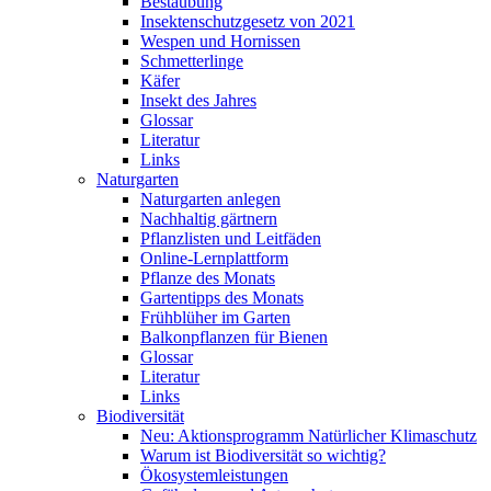
Bestäubung
Insektenschutzgesetz von 2021
Wespen und Hornissen
Schmetterlinge
Käfer
Insekt des Jahres
Glossar
Literatur
Links
Naturgarten
Naturgarten anlegen
Nachhaltig gärtnern
Pflanzlisten und Leitfäden
Online-Lernplattform
Pflanze des Monats
Gartentipps des Monats
Frühblüher im Garten
Balkonpflanzen für Bienen
Glossar
Literatur
Links
Biodiversität
Neu: Aktionsprogramm Natürlicher Klimaschutz
Warum ist Biodiversität so wichtig?
Ökosystemleistungen