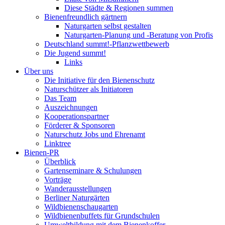
Diese Städte & Regionen summen
Bienenfreundlich gärtnern
Naturgarten selbst gestalten
Naturgarten-Planung und -Beratung von Profis
Deutschland summt!-Pflanzwettbewerb
Die Jugend summt!
Links
Über uns
Die Initiative für den Bienenschutz
Naturschützer als Initiatoren
Das Team
Auszeichnungen
Kooperationspartner
Förderer & Sponsoren
Naturschutz Jobs und Ehrenamt
Linktree
Bienen-PR
Überblick
Gartenseminare & Schulungen
Vorträge
Wanderausstellungen
Berliner Naturgärten
Wildbienenschaugarten
Wildbienenbuffets für Grundschulen
Umweltbildung mit dem Bienenkoffer