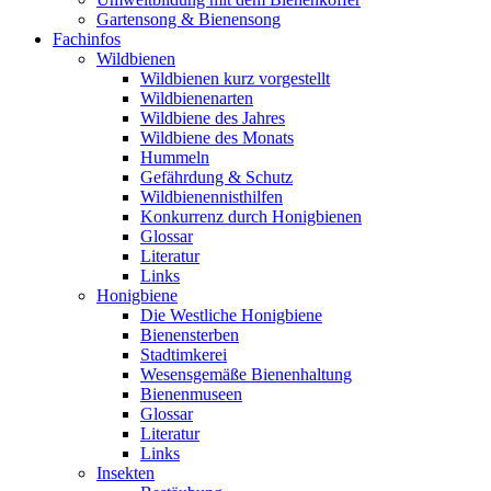
Gartensong & Bienensong
Fachinfos
Wildbienen
Wildbienen kurz vorgestellt
Wildbienenarten
Wildbiene des Jahres
Wildbiene des Monats
Hummeln
Gefährdung & Schutz
Wildbienennisthilfen
Konkurrenz durch Honigbienen
Glossar
Literatur
Links
Honigbiene
Die Westliche Honigbiene
Bienensterben
Stadtimkerei
Wesensgemäße Bienenhaltung
Bienenmuseen
Glossar
Literatur
Links
Insekten