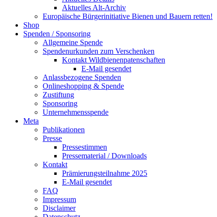
Aktuelles Alt-Archiv
Europäische Bürgerinitiative Bienen und Bauern retten!
Shop
Spenden / Sponsoring
Allgemeine Spende
Spendenurkunden zum Verschenken
Kontakt Wildbienenpatenschaften
E-Mail gesendet
Anlassbezogene Spenden
Onlineshopping & Spende
Zustiftung
Sponsoring
Unternehmensspende
Meta
Publikationen
Presse
Pressestimmen
Pressematerial / Downloads
Kontakt
Prämierungsteilnahme 2025
E-Mail gesendet
FAQ
Impressum
Disclaimer
Datenschutz