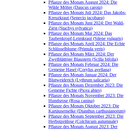
Pflanze des Monats August 2024: Die
Wilde Möhre (Daucus carota)
Pflanze des Monats Juli 2024: Das Jakobs-
Kreuzkraut (Senecio jacobaea)
Pflanze des Monats Juni 2024: Der Wald-
Ziest (Stachys sylvatica)
Pflanze des Monats Mai 2024: Das
Taubenkropf-Leimkraut (Silene vulgaris)
Pflanze des Monats April 2024: Die Echte
Schlüsselblume (Primula veris)
Pflanze des Monats März 2024: Der
Zweiblättrige Blaustern (Scilla bifolia)
Pflanze des Monats Februar 2024: Die
Gemeine Hasel (Corylus avellana)
Pflanze des Monats Januar 2024: Der
Blutweiderich (Lythrum salicaria)
Pflanze des Monats Dezember 2023: Die
Gemeine Fichte (Picea abies)
Pflanze des Monats November 2023: Die
Hundsrose (Rosa canina)
Pflanze des Monats Oktober 2023: Die
Kartäusernelke (Dianthus carthusianorum)
Pflanze des Monats September 2023: Die
Herbstzeitlose (Colchicum autumnale)
Pflanze des Monats August 2023: Der