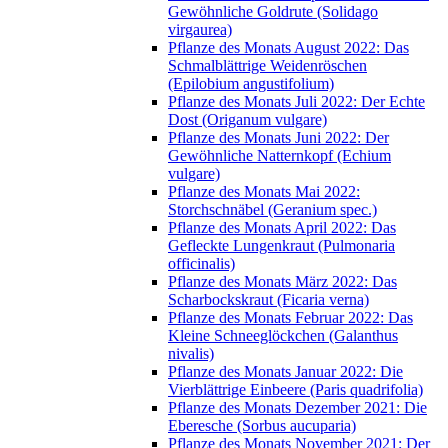
Gewöhnliche Goldrute (Solidago
virgaurea)
Pflanze des Monats August 2022: Das
Schmalblättrige Weidenröschen
(Epilobium angustifolium)
Pflanze des Monats Juli 2022: Der Echte
Dost (Origanum vulgare)
Pflanze des Monats Juni 2022: Der
Gewöhnliche Natternkopf (Echium
vulgare)
Pflanze des Monats Mai 2022:
Storchschnäbel (Geranium spec.)
Pflanze des Monats April 2022: Das
Gefleckte Lungenkraut (Pulmonaria
officinalis)
Pflanze des Monats März 2022: Das
Scharbockskraut (Ficaria verna)
Pflanze des Monats Februar 2022: Das
Kleine Schneeglöckchen (Galanthus
nivalis)
Pflanze des Monats Januar 2022: Die
Vierblättrige Einbeere (Paris quadrifolia)
Pflanze des Monats Dezember 2021: Die
Eberesche (Sorbus aucuparia)
Pflanze des Monats November 2021: Der