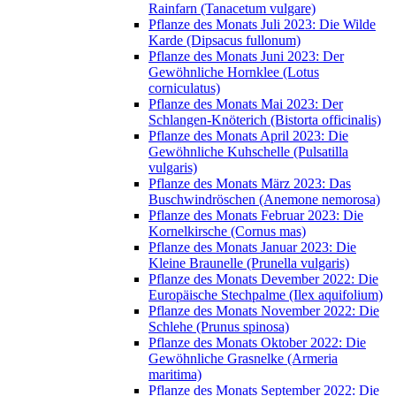
Rainfarn (Tanacetum vulgare)
Pflanze des Monats Juli 2023: Die Wilde
Karde (Dipsacus fullonum)
Pflanze des Monats Juni 2023: Der
Gewöhnliche Hornklee (Lotus
corniculatus)
Pflanze des Monats Mai 2023: Der
Schlangen-Knöterich (Bistorta officinalis)
Pflanze des Monats April 2023: Die
Gewöhnliche Kuhschelle (Pulsatilla
vulgaris)
Pflanze des Monats März 2023: Das
Buschwindröschen (Anemone nemorosa)
Pflanze des Monats Februar 2023: Die
Kornelkirsche (Cornus mas)
Pflanze des Monats Januar 2023: Die
Kleine Braunelle (Prunella vulgaris)
Pflanze des Monats Devember 2022: Die
Europäische Stechpalme (Ilex aquifolium)
Pflanze des Monats November 2022: Die
Schlehe (Prunus spinosa)
Pflanze des Monats Oktober 2022: Die
Gewöhnliche Grasnelke (Armeria
maritima)
Pflanze des Monats September 2022: Die