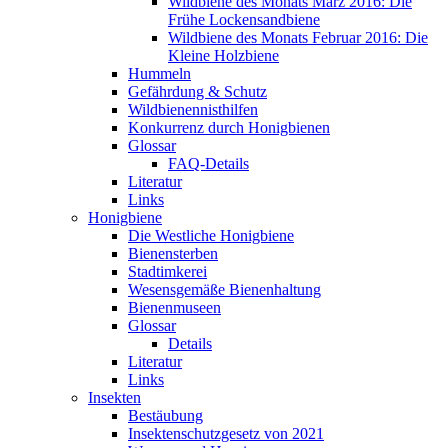
Wildbiene des Monats März 2016: Die
Frühe Lockensandbiene
Wildbiene des Monats Februar 2016: Die
Kleine Holzbiene
Hummeln
Gefährdung & Schutz
Wildbienennisthilfen
Konkurrenz durch Honigbienen
Glossar
FAQ-Details
Literatur
Links
Honigbiene
Die Westliche Honigbiene
Bienensterben
Stadtimkerei
Wesensgemäße Bienenhaltung
Bienenmuseen
Glossar
Details
Literatur
Links
Insekten
Bestäubung
Insektenschutzgesetz von 2021