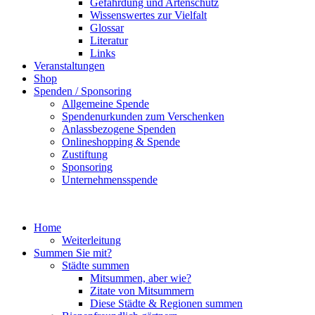
Gefährdung und Artenschutz
Wissenswertes zur Vielfalt
Glossar
Literatur
Links
Veranstaltungen
Shop
Spenden / Sponsoring
Allgemeine Spende
Spendenurkunden zum Verschenken
Anlassbezogene Spenden
Onlineshopping & Spende
Zustiftung
Sponsoring
Unternehmensspende
Home
Weiterleitung
Summen Sie mit?
Städte summen
Mitsummen, aber wie?
Zitate von Mitsummern
Diese Städte & Regionen summen