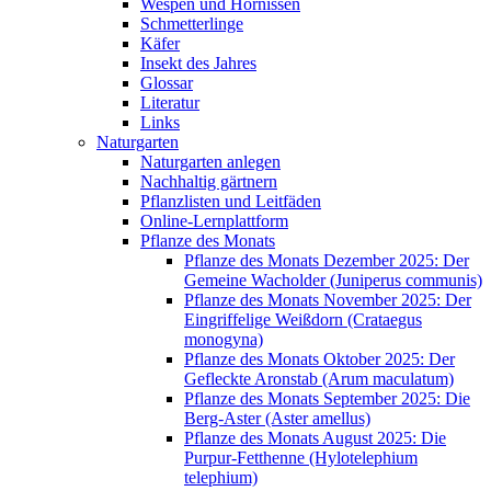
Wespen und Hornissen
Schmetterlinge
Käfer
Insekt des Jahres
Glossar
Literatur
Links
Naturgarten
Naturgarten anlegen
Nachhaltig gärtnern
Pflanzlisten und Leitfäden
Online-Lernplattform
Pflanze des Monats
Pflanze des Monats Dezember 2025: Der
Gemeine Wacholder (Juniperus communis)
Pflanze des Monats November 2025: Der
Eingriffelige Weißdorn (Crataegus
monogyna)
Pflanze des Monats Oktober 2025: Der
Gefleckte Aronstab (Arum maculatum)
Pflanze des Monats September 2025: Die
Berg-Aster (Aster amellus)
Pflanze des Monats August 2025: Die
Purpur-Fetthenne (Hylotelephium
telephium)