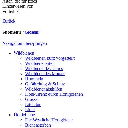
Arten, die für jedes
EInzelwesen von
Vorteil ist.
Zurück
Submenü "
Glossar
"
Navigation überspringen
Wildbienen
Wildbienen kurz vorgestellt
Wildbienenarten
Wildbiene des Jahres
Wildbiene des Monats
Hummeln
Gefährdung & Schutz
Wildbienennisthilfen
Konkurrenz durch Honigbienen
Glossar
Literatur
Links
Honigbiene
Die Westliche Honigbiene
Bienensterben