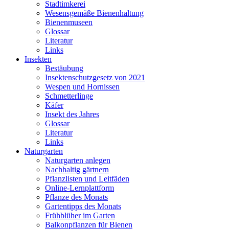
Stadtimkerei
Wesensgemäße Bienenhaltung
Bienenmuseen
Glossar
Literatur
Links
Insekten
Bestäubung
Insektenschutzgesetz von 2021
Wespen und Hornissen
Schmetterlinge
Käfer
Insekt des Jahres
Glossar
Literatur
Links
Naturgarten
Naturgarten anlegen
Nachhaltig gärtnern
Pflanzlisten und Leitfäden
Online-Lernplattform
Pflanze des Monats
Gartentipps des Monats
Frühblüher im Garten
Balkonpflanzen für Bienen