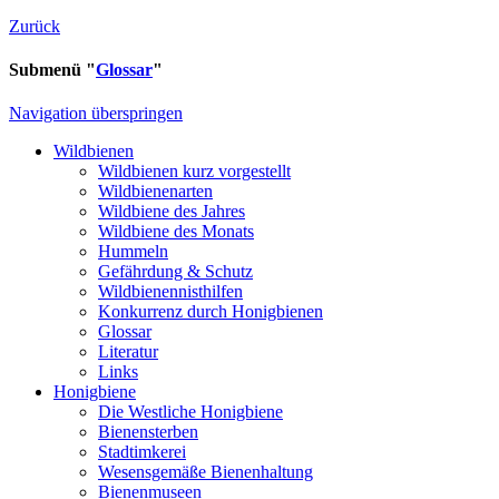
Zurück
Submenü "
Glossar
"
Navigation überspringen
Wildbienen
Wildbienen kurz vorgestellt
Wildbienenarten
Wildbiene des Jahres
Wildbiene des Monats
Hummeln
Gefährdung & Schutz
Wildbienennisthilfen
Konkurrenz durch Honigbienen
Glossar
Literatur
Links
Honigbiene
Die Westliche Honigbiene
Bienensterben
Stadtimkerei
Wesensgemäße Bienenhaltung
Bienenmuseen