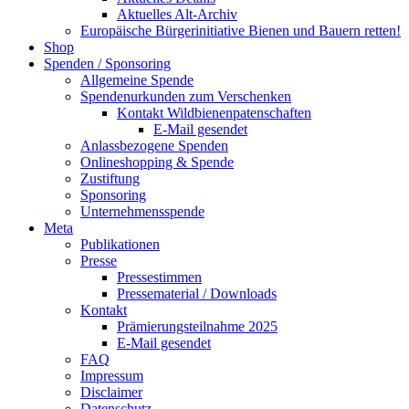
Aktuelles Alt-Archiv
Europäische Bürgerinitiative Bienen und Bauern retten!
Shop
Spenden / Sponsoring
Allgemeine Spende
Spendenurkunden zum Verschenken
Kontakt Wildbienenpatenschaften
E-Mail gesendet
Anlassbezogene Spenden
Onlineshopping & Spende
Zustiftung
Sponsoring
Unternehmensspende
Meta
Publikationen
Presse
Pressestimmen
Pressematerial / Downloads
Kontakt
Prämierungsteilnahme 2025
E-Mail gesendet
FAQ
Impressum
Disclaimer
Datenschutz