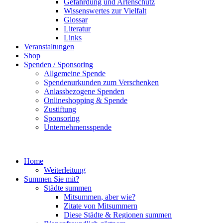
Gefährdung und Artenschutz
Wissenswertes zur Vielfalt
Glossar
Literatur
Links
Veranstaltungen
Shop
Spenden / Sponsoring
Allgemeine Spende
Spendenurkunden zum Verschenken
Anlassbezogene Spenden
Onlineshopping & Spende
Zustiftung
Sponsoring
Unternehmensspende
Home
Weiterleitung
Summen Sie mit?
Städte summen
Mitsummen, aber wie?
Zitate von Mitsummern
Diese Städte & Regionen summen