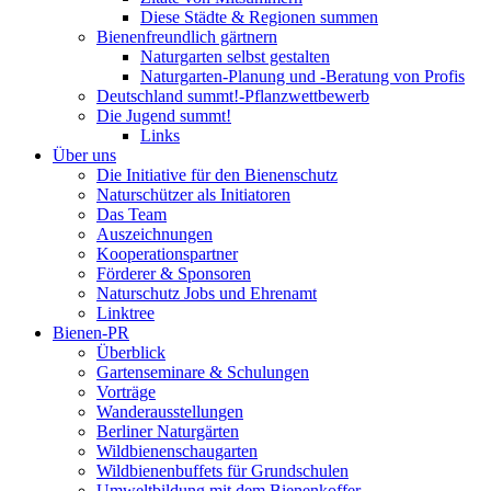
Diese Städte & Regionen summen
Bienenfreundlich gärtnern
Naturgarten selbst gestalten
Naturgarten-Planung und -Beratung von Profis
Deutschland summt!-Pflanzwettbewerb
Die Jugend summt!
Links
Über uns
Die Initiative für den Bienenschutz
Naturschützer als Initiatoren
Das Team
Auszeichnungen
Kooperationspartner
Förderer & Sponsoren
Naturschutz Jobs und Ehrenamt
Linktree
Bienen-PR
Überblick
Gartenseminare & Schulungen
Vorträge
Wanderausstellungen
Berliner Naturgärten
Wildbienenschaugarten
Wildbienenbuffets für Grundschulen
Umweltbildung mit dem Bienenkoffer