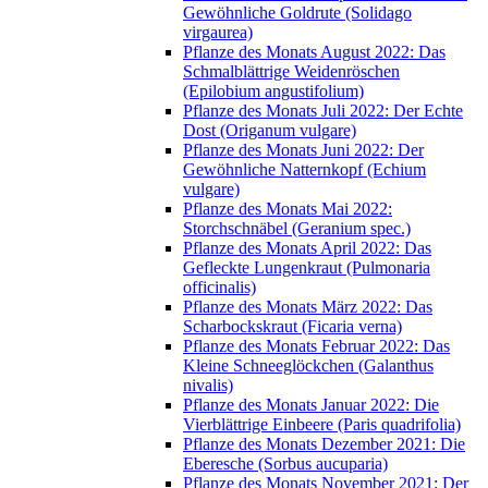
Gewöhnliche Goldrute (Solidago
virgaurea)
Pflanze des Monats August 2022: Das
Schmalblättrige Weidenröschen
(Epilobium angustifolium)
Pflanze des Monats Juli 2022: Der Echte
Dost (Origanum vulgare)
Pflanze des Monats Juni 2022: Der
Gewöhnliche Natternkopf (Echium
vulgare)
Pflanze des Monats Mai 2022:
Storchschnäbel (Geranium spec.)
Pflanze des Monats April 2022: Das
Gefleckte Lungenkraut (Pulmonaria
officinalis)
Pflanze des Monats März 2022: Das
Scharbockskraut (Ficaria verna)
Pflanze des Monats Februar 2022: Das
Kleine Schneeglöckchen (Galanthus
nivalis)
Pflanze des Monats Januar 2022: Die
Vierblättrige Einbeere (Paris quadrifolia)
Pflanze des Monats Dezember 2021: Die
Eberesche (Sorbus aucuparia)
Pflanze des Monats November 2021: Der