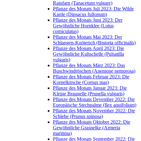
Rainfarn (Tanacetum vulgare)
Pflanze des Monats Juli 2023: Die Wilde
Karde (Dipsacus fullonum)
Pflanze des Monats Juni 2023: Der
Gewöhnliche Hornklee (Lotus
corniculatus)
Pflanze des Monats Mai 2023: Der
Schlangen-Knöterich (Bistorta officinalis)
Pflanze des Monats April 2023: Die
Gewöhnliche Kuhschelle (Pulsatilla
vulgaris)
Pflanze des Monats März 2023: Das
Buschwindröschen (Anemone nemorosa)
Pflanze des Monats Februar 2023: Die
Kornelkirsche (Cornus mas)
Pflanze des Monats Januar 2023: Die
Kleine Braunelle (Prunella vulgaris)
Pflanze des Monats Devember 2022: Die
Europäische Stechpalme (Ilex aquifolium)
Pflanze des Monats November 2022: Die
Schlehe (Prunus spinosa)
Pflanze des Monats Oktober 2022: Die
Gewöhnliche Grasnelke (Armeria
maritima)
Pflanze des Monats September 2022: Die