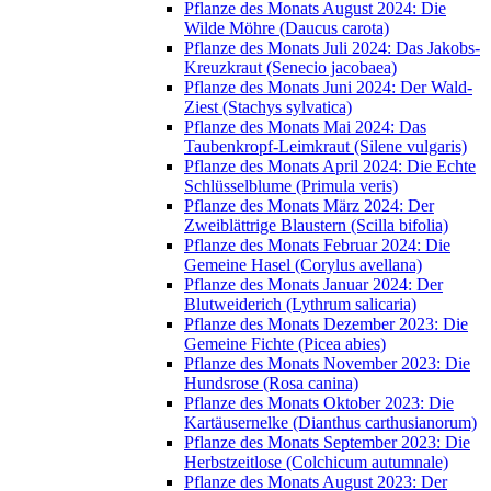
Pflanze des Monats August 2024: Die
Wilde Möhre (Daucus carota)
Pflanze des Monats Juli 2024: Das Jakobs-
Kreuzkraut (Senecio jacobaea)
Pflanze des Monats Juni 2024: Der Wald-
Ziest (Stachys sylvatica)
Pflanze des Monats Mai 2024: Das
Taubenkropf-Leimkraut (Silene vulgaris)
Pflanze des Monats April 2024: Die Echte
Schlüsselblume (Primula veris)
Pflanze des Monats März 2024: Der
Zweiblättrige Blaustern (Scilla bifolia)
Pflanze des Monats Februar 2024: Die
Gemeine Hasel (Corylus avellana)
Pflanze des Monats Januar 2024: Der
Blutweiderich (Lythrum salicaria)
Pflanze des Monats Dezember 2023: Die
Gemeine Fichte (Picea abies)
Pflanze des Monats November 2023: Die
Hundsrose (Rosa canina)
Pflanze des Monats Oktober 2023: Die
Kartäusernelke (Dianthus carthusianorum)
Pflanze des Monats September 2023: Die
Herbstzeitlose (Colchicum autumnale)
Pflanze des Monats August 2023: Der