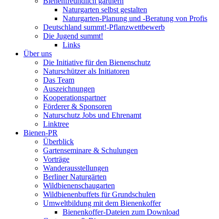
Bienenfreundlich gärtnern
Naturgarten selbst gestalten
Naturgarten-Planung und -Beratung von Profis
Deutschland summt!-Pflanzwettbewerb
Die Jugend summt!
Links
Über uns
Die Initiative für den Bienenschutz
Naturschützer als Initiatoren
Das Team
Auszeichnungen
Kooperationspartner
Förderer & Sponsoren
Naturschutz Jobs und Ehrenamt
Linktree
Bienen-PR
Überblick
Gartenseminare & Schulungen
Vorträge
Wanderausstellungen
Berliner Naturgärten
Wildbienenschaugarten
Wildbienenbuffets für Grundschulen
Umweltbildung mit dem Bienenkoffer
Bienenkoffer-Dateien zum Download