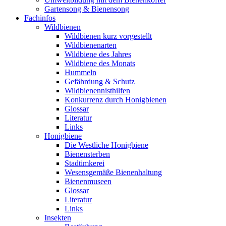
Gartensong & Bienensong
Fachinfos
Wildbienen
Wildbienen kurz vorgestellt
Wildbienenarten
Wildbiene des Jahres
Wildbiene des Monats
Hummeln
Gefährdung & Schutz
Wildbienennisthilfen
Konkurrenz durch Honigbienen
Glossar
Literatur
Links
Honigbiene
Die Westliche Honigbiene
Bienensterben
Stadtimkerei
Wesensgemäße Bienenhaltung
Bienenmuseen
Glossar
Literatur
Links
Insekten