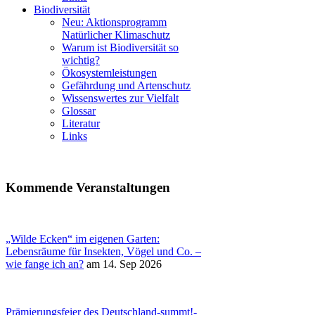
Biodiversität
Neu: Aktionsprogramm
Natürlicher Klimaschutz
Warum ist Biodiversität so
wichtig?
Ökosystemleistungen
Gefährdung und Artenschutz
Wissenswertes zur Vielfalt
Glossar
Literatur
Links
Kommende Veranstaltungen
„Wilde Ecken“ im eigenen Garten:
Lebensräume für Insekten, Vögel und Co. –
wie fange ich an?
am 14. Sep 2026
Prämierungsfeier des Deutschland-summt!-