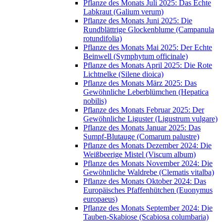
Pflanze des Monats Juli 2025: Das Echte
Labkraut (Galium verum)
Pflanze des Monats Juni 2025: Die
Rundblättrige Glockenblume (Campanula
rotundifolia)
Pflanze des Monats Mai 2025: Der Echte
Beinwell (Symphytum officinale)
Pflanze des Monats April 2025: Die Rote
Lichtnelke (Silene dioica)
Pflanze des Monats März 2025: Das
Gewöhnliche Leberblümchen (Hepatica
nobilis)
Pflanze des Monats Februar 2025: Der
Gewöhnliche Liguster (Ligustrum vulgare)
Pflanze des Monats Januar 2025: Das
Sumpf-Blutauge (Comarum palustre)
Pflanze des Monats Dezember 2024: Die
Weißbeerige Mistel (Viscum album)
Pflanze des Monats November 2024: Die
Gewöhnliche Waldrebe (Clematis vitalba)
Pflanze des Monats Oktober 2024: Das
Europäisches Pfaffenhütchen (Euonymus
europaeus)
Pflanze des Monats September 2024: Die
Tauben-Skabiose (Scabiosa columbaria)