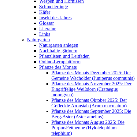
Wespen und Hornissen
Schmetterlinge
Käfer
Insekt des Jahres
Glossar
Literatur
Links
Naturgarten
Naturgarten anlegen
Nachhaltig gärtnern
Pflanzlisten und Leitfäden
Online-Lernplattform
Pflanze des Monats
Pflanze des Monats Dezember 2025: Der
Gemeine Wacholder (Juniperus communis)
Pflanze des Monats November 2025: Der
Eingriffelige Weißdorn (Crataegus
monogyna)
Pflanze des Monats Oktober 2025: Der
Gefleckte Aronstab (Arum maculatum)
Pflanze des Monats September 2025: Die
Berg-Aster (Aster amellus)
Pflanze des Monats August 2025: Die
Purpur-Fetthenne (Hylotelephium
telephium)