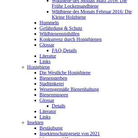
Wildbiene des Monats März 2016: Die
Frühe Lockensandbiene
Wildbiene des Monats Februar 2016: Die
Kleine Holzbiene
Hummeln
Gefährdung & Schutz
Wildbienennisthilfen
Konkurrenz durch Honigbienen
Glossar
FAQ-Details
Literatur
Links
Honigbiene
Die Westliche Honigbiene
Bienensterben
Stadtimkerei
Wesensgemäße Bienenhaltung
Bienenmuseen
Glossar
Details
Literatur
Links
Insekten
Bestäubung
Insektenschutzgesetz von 2021