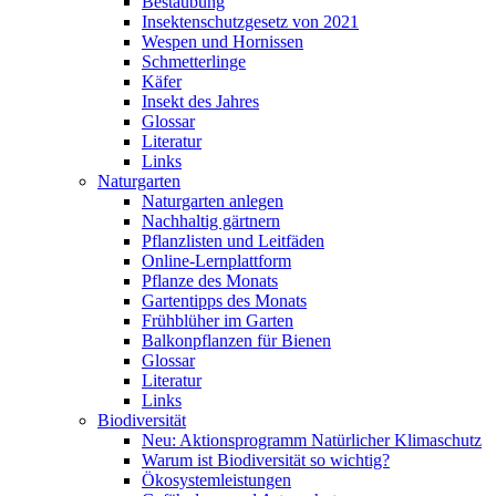
Bestäubung
Insektenschutzgesetz von 2021
Wespen und Hornissen
Schmetterlinge
Käfer
Insekt des Jahres
Glossar
Literatur
Links
Naturgarten
Naturgarten anlegen
Nachhaltig gärtnern
Pflanzlisten und Leitfäden
Online-Lernplattform
Pflanze des Monats
Gartentipps des Monats
Frühblüher im Garten
Balkonpflanzen für Bienen
Glossar
Literatur
Links
Biodiversität
Neu: Aktionsprogramm Natürlicher Klimaschutz
Warum ist Biodiversität so wichtig?
Ökosystemleistungen