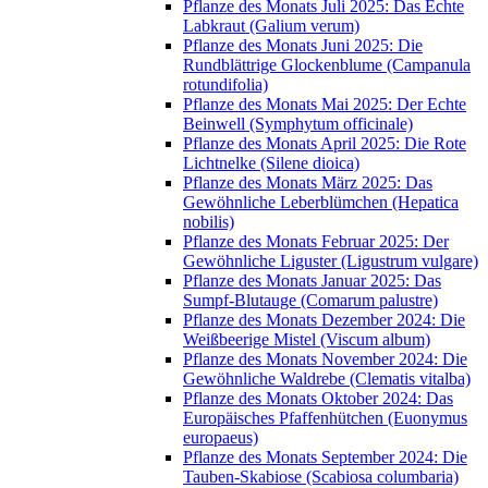
Pflanze des Monats Juli 2025: Das Echte
Labkraut (Galium verum)
Pflanze des Monats Juni 2025: Die
Rundblättrige Glockenblume (Campanula
rotundifolia)
Pflanze des Monats Mai 2025: Der Echte
Beinwell (Symphytum officinale)
Pflanze des Monats April 2025: Die Rote
Lichtnelke (Silene dioica)
Pflanze des Monats März 2025: Das
Gewöhnliche Leberblümchen (Hepatica
nobilis)
Pflanze des Monats Februar 2025: Der
Gewöhnliche Liguster (Ligustrum vulgare)
Pflanze des Monats Januar 2025: Das
Sumpf-Blutauge (Comarum palustre)
Pflanze des Monats Dezember 2024: Die
Weißbeerige Mistel (Viscum album)
Pflanze des Monats November 2024: Die
Gewöhnliche Waldrebe (Clematis vitalba)
Pflanze des Monats Oktober 2024: Das
Europäisches Pfaffenhütchen (Euonymus
europaeus)
Pflanze des Monats September 2024: Die
Tauben-Skabiose (Scabiosa columbaria)