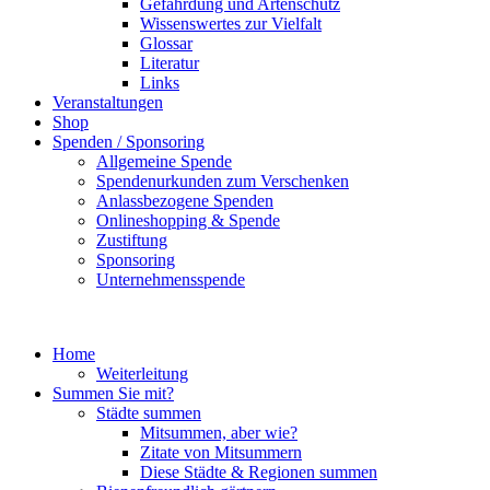
Gefährdung und Artenschutz
Wissenswertes zur Vielfalt
Glossar
Literatur
Links
Veranstaltungen
Shop
Spenden / Sponsoring
Allgemeine Spende
Spendenurkunden zum Verschenken
Anlassbezogene Spenden
Onlineshopping & Spende
Zustiftung
Sponsoring
Unternehmensspende
Home
Weiterleitung
Summen Sie mit?
Städte summen
Mitsummen, aber wie?
Zitate von Mitsummern
Diese Städte & Regionen summen