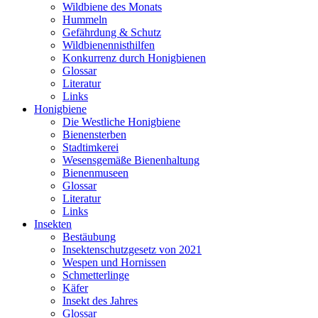
Wildbiene des Monats
Hummeln
Gefährdung & Schutz
Wildbienennisthilfen
Konkurrenz durch Honigbienen
Glossar
Literatur
Links
Honigbiene
Die Westliche Honigbiene
Bienensterben
Stadtimkerei
Wesensgemäße Bienenhaltung
Bienenmuseen
Glossar
Literatur
Links
Insekten
Bestäubung
Insektenschutzgesetz von 2021
Wespen und Hornissen
Schmetterlinge
Käfer
Insekt des Jahres
Glossar