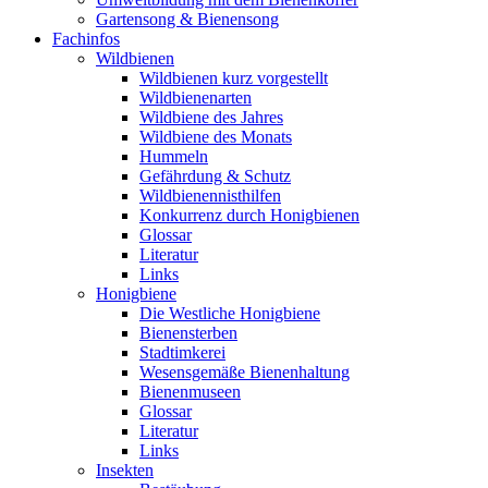
Gartensong & Bienensong
Fachinfos
Wildbienen
Wildbienen kurz vorgestellt
Wildbienenarten
Wildbiene des Jahres
Wildbiene des Monats
Hummeln
Gefährdung & Schutz
Wildbienennisthilfen
Konkurrenz durch Honigbienen
Glossar
Literatur
Links
Honigbiene
Die Westliche Honigbiene
Bienensterben
Stadtimkerei
Wesensgemäße Bienenhaltung
Bienenmuseen
Glossar
Literatur
Links
Insekten