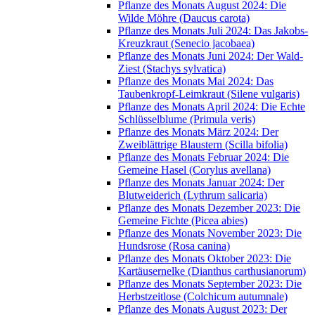
Pflanze des Monats August 2024: Die
Wilde Möhre (Daucus carota)
Pflanze des Monats Juli 2024: Das Jakobs-
Kreuzkraut (Senecio jacobaea)
Pflanze des Monats Juni 2024: Der Wald-
Ziest (Stachys sylvatica)
Pflanze des Monats Mai 2024: Das
Taubenkropf-Leimkraut (Silene vulgaris)
Pflanze des Monats April 2024: Die Echte
Schlüsselblume (Primula veris)
Pflanze des Monats März 2024: Der
Zweiblättrige Blaustern (Scilla bifolia)
Pflanze des Monats Februar 2024: Die
Gemeine Hasel (Corylus avellana)
Pflanze des Monats Januar 2024: Der
Blutweiderich (Lythrum salicaria)
Pflanze des Monats Dezember 2023: Die
Gemeine Fichte (Picea abies)
Pflanze des Monats November 2023: Die
Hundsrose (Rosa canina)
Pflanze des Monats Oktober 2023: Die
Kartäusernelke (Dianthus carthusianorum)
Pflanze des Monats September 2023: Die
Herbstzeitlose (Colchicum autumnale)
Pflanze des Monats August 2023: Der