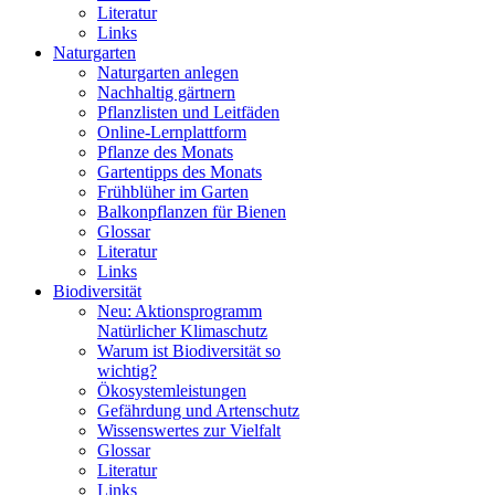
Literatur
Links
Naturgarten
Naturgarten anlegen
Nachhaltig gärtnern
Pflanzlisten und Leitfäden
Online-Lernplattform
Pflanze des Monats
Gartentipps des Monats
Frühblüher im Garten
Balkonpflanzen für Bienen
Glossar
Literatur
Links
Biodiversität
Neu: Aktionsprogramm
Natürlicher Klimaschutz
Warum ist Biodiversität so
wichtig?
Ökosystemleistungen
Gefährdung und Artenschutz
Wissenswertes zur Vielfalt
Glossar
Literatur
Links