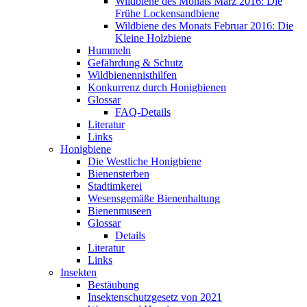
Wildbiene des Monats März 2016: Die
Frühe Lockensandbiene
Wildbiene des Monats Februar 2016: Die
Kleine Holzbiene
Hummeln
Gefährdung & Schutz
Wildbienennisthilfen
Konkurrenz durch Honigbienen
Glossar
FAQ-Details
Literatur
Links
Honigbiene
Die Westliche Honigbiene
Bienensterben
Stadtimkerei
Wesensgemäße Bienenhaltung
Bienenmuseen
Glossar
Details
Literatur
Links
Insekten
Bestäubung
Insektenschutzgesetz von 2021