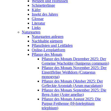
Wespen und Hornissen
Schmetterlinge
Käfer
Insekt des Jahres
Glossar
Literatur
Links
Naturgarten
Naturgarten anlegen
Nachhaltig gärtnern
Pflanzlisten und Leitfäden
Online-Lernplattform
Pflanze des Monats
Pflanze des Monats Dezember 2025: Der
Gemeine Wacholder (Juniperus communis)
Pflanze des Monats November 2025: Der
Eingriffelige Weißdorn (Crataegus
monogyna)
Pflanze des Monats Oktober 2025: Der
Gefleckte Aronstab (Arum maculatum)
Pflanze des Monats September 2025: Die
Berg-Aster (Aster amellus)
Pflanze des Monats August 2025: Die
Purpur-Fetthenne (Hylotelephium
telephium)