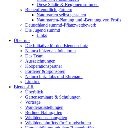
Diese Städte & Regionen summen
Bienenfreundlich gärtnern
Naturgarten selbst gestalten
Naturgarten-Planung und -Beratung von Profis
Deutschland summt!-Pflanzwettbewerb
Die Jugend summt!
Links
Über uns
Die Initiative für den Bienenschutz
Naturschützer als Initiatoren
Das Team
Auszeichnungen
Kooperationspartner
Förderer & Sponsoren
Naturschutz Jobs und Ehrenamt
Linktree
Bienen-PR
Überblick
Gartenseminare & Schulungen
Vorträge
Wanderausstellungen
Berliner Naturgärten
Wildbienenschaugarten
Wildbienenbuffets für Grundschulen
Umweltbildung mit dem Bienenkoffer