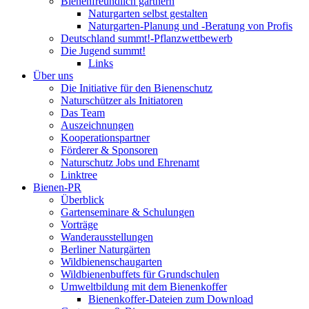
Bienenfreundlich gärtnern
Naturgarten selbst gestalten
Naturgarten-Planung und -Beratung von Profis
Deutschland summt!-Pflanzwettbewerb
Die Jugend summt!
Links
Über uns
Die Initiative für den Bienenschutz
Naturschützer als Initiatoren
Das Team
Auszeichnungen
Kooperationspartner
Förderer & Sponsoren
Naturschutz Jobs und Ehrenamt
Linktree
Bienen-PR
Überblick
Gartenseminare & Schulungen
Vorträge
Wanderausstellungen
Berliner Naturgärten
Wildbienenschaugarten
Wildbienenbuffets für Grundschulen
Umweltbildung mit dem Bienenkoffer
Bienenkoffer-Dateien zum Download