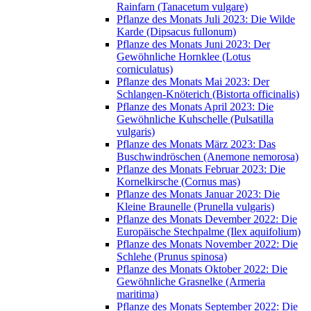
Rainfarn (Tanacetum vulgare)
Pflanze des Monats Juli 2023: Die Wilde
Karde (Dipsacus fullonum)
Pflanze des Monats Juni 2023: Der
Gewöhnliche Hornklee (Lotus
corniculatus)
Pflanze des Monats Mai 2023: Der
Schlangen-Knöterich (Bistorta officinalis)
Pflanze des Monats April 2023: Die
Gewöhnliche Kuhschelle (Pulsatilla
vulgaris)
Pflanze des Monats März 2023: Das
Buschwindröschen (Anemone nemorosa)
Pflanze des Monats Februar 2023: Die
Kornelkirsche (Cornus mas)
Pflanze des Monats Januar 2023: Die
Kleine Braunelle (Prunella vulgaris)
Pflanze des Monats Devember 2022: Die
Europäische Stechpalme (Ilex aquifolium)
Pflanze des Monats November 2022: Die
Schlehe (Prunus spinosa)
Pflanze des Monats Oktober 2022: Die
Gewöhnliche Grasnelke (Armeria
maritima)
Pflanze des Monats September 2022: Die