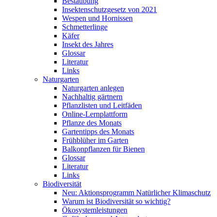
Bestäubung
Insektenschutzgesetz von 2021
Wespen und Hornissen
Schmetterlinge
Käfer
Insekt des Jahres
Glossar
Literatur
Links
Naturgarten
Naturgarten anlegen
Nachhaltig gärtnern
Pflanzlisten und Leitfäden
Online-Lernplattform
Pflanze des Monats
Gartentipps des Monats
Frühblüher im Garten
Balkonpflanzen für Bienen
Glossar
Literatur
Links
Biodiversität
Neu: Aktionsprogramm Natürlicher Klimaschutz
Warum ist Biodiversität so wichtig?
Ökosystemleistungen