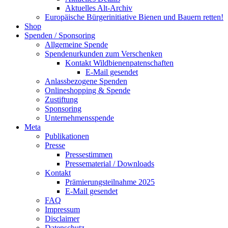
Aktuelles Alt-Archiv
Europäische Bürgerinitiative Bienen und Bauern retten!
Shop
Spenden / Sponsoring
Allgemeine Spende
Spendenurkunden zum Verschenken
Kontakt Wildbienenpatenschaften
E-Mail gesendet
Anlassbezogene Spenden
Onlineshopping & Spende
Zustiftung
Sponsoring
Unternehmensspende
Meta
Publikationen
Presse
Pressestimmen
Pressematerial / Downloads
Kontakt
Prämierungsteilnahme 2025
E-Mail gesendet
FAQ
Impressum
Disclaimer
Datenschutz