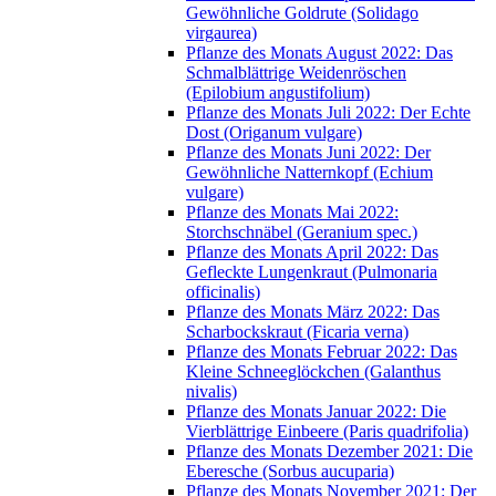
Gewöhnliche Goldrute (Solidago
virgaurea)
Pflanze des Monats August 2022: Das
Schmalblättrige Weidenröschen
(Epilobium angustifolium)
Pflanze des Monats Juli 2022: Der Echte
Dost (Origanum vulgare)
Pflanze des Monats Juni 2022: Der
Gewöhnliche Natternkopf (Echium
vulgare)
Pflanze des Monats Mai 2022:
Storchschnäbel (Geranium spec.)
Pflanze des Monats April 2022: Das
Gefleckte Lungenkraut (Pulmonaria
officinalis)
Pflanze des Monats März 2022: Das
Scharbockskraut (Ficaria verna)
Pflanze des Monats Februar 2022: Das
Kleine Schneeglöckchen (Galanthus
nivalis)
Pflanze des Monats Januar 2022: Die
Vierblättrige Einbeere (Paris quadrifolia)
Pflanze des Monats Dezember 2021: Die
Eberesche (Sorbus aucuparia)
Pflanze des Monats November 2021: Der