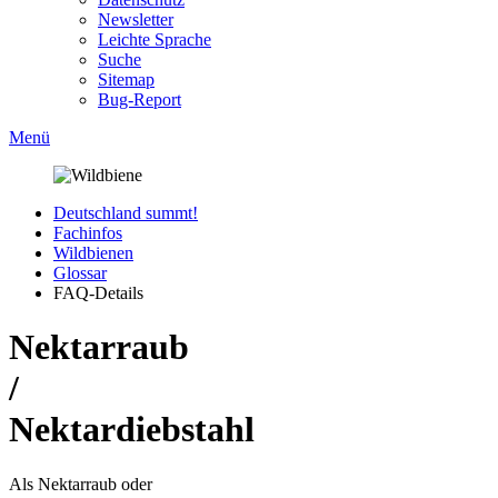
Newsletter
Leichte Sprache
Suche
Sitemap
Bug-Report
Menü
Deutschland summt!
Fachinfos
Wildbienen
Glossar
FAQ-Details
Nektarraub
/
Nektardiebstahl
Als Nektarraub oder