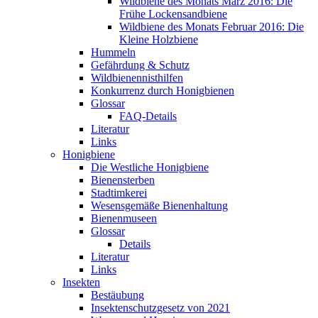
Wildbiene des Monats März 2016: Die
Frühe Lockensandbiene
Wildbiene des Monats Februar 2016: Die
Kleine Holzbiene
Hummeln
Gefährdung & Schutz
Wildbienennisthilfen
Konkurrenz durch Honigbienen
Glossar
FAQ-Details
Literatur
Links
Honigbiene
Die Westliche Honigbiene
Bienensterben
Stadtimkerei
Wesensgemäße Bienenhaltung
Bienenmuseen
Glossar
Details
Literatur
Links
Insekten
Bestäubung
Insektenschutzgesetz von 2021