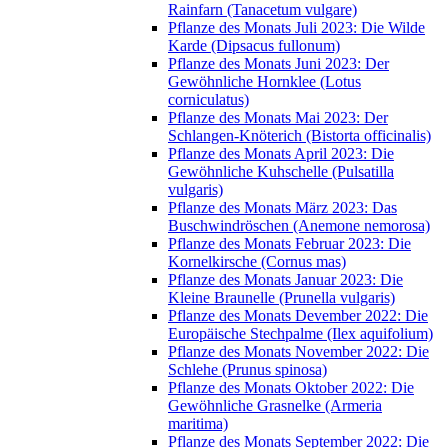
Rainfarn (Tanacetum vulgare)
Pflanze des Monats Juli 2023: Die Wilde
Karde (Dipsacus fullonum)
Pflanze des Monats Juni 2023: Der
Gewöhnliche Hornklee (Lotus
corniculatus)
Pflanze des Monats Mai 2023: Der
Schlangen-Knöterich (Bistorta officinalis)
Pflanze des Monats April 2023: Die
Gewöhnliche Kuhschelle (Pulsatilla
vulgaris)
Pflanze des Monats März 2023: Das
Buschwindröschen (Anemone nemorosa)
Pflanze des Monats Februar 2023: Die
Kornelkirsche (Cornus mas)
Pflanze des Monats Januar 2023: Die
Kleine Braunelle (Prunella vulgaris)
Pflanze des Monats Devember 2022: Die
Europäische Stechpalme (Ilex aquifolium)
Pflanze des Monats November 2022: Die
Schlehe (Prunus spinosa)
Pflanze des Monats Oktober 2022: Die
Gewöhnliche Grasnelke (Armeria
maritima)
Pflanze des Monats September 2022: Die