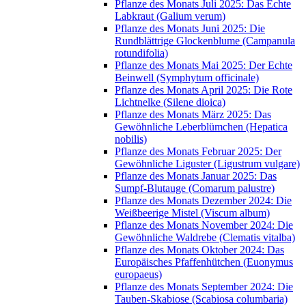
Pflanze des Monats Juli 2025: Das Echte
Labkraut (Galium verum)
Pflanze des Monats Juni 2025: Die
Rundblättrige Glockenblume (Campanula
rotundifolia)
Pflanze des Monats Mai 2025: Der Echte
Beinwell (Symphytum officinale)
Pflanze des Monats April 2025: Die Rote
Lichtnelke (Silene dioica)
Pflanze des Monats März 2025: Das
Gewöhnliche Leberblümchen (Hepatica
nobilis)
Pflanze des Monats Februar 2025: Der
Gewöhnliche Liguster (Ligustrum vulgare)
Pflanze des Monats Januar 2025: Das
Sumpf-Blutauge (Comarum palustre)
Pflanze des Monats Dezember 2024: Die
Weißbeerige Mistel (Viscum album)
Pflanze des Monats November 2024: Die
Gewöhnliche Waldrebe (Clematis vitalba)
Pflanze des Monats Oktober 2024: Das
Europäisches Pfaffenhütchen (Euonymus
europaeus)
Pflanze des Monats September 2024: Die
Tauben-Skabiose (Scabiosa columbaria)