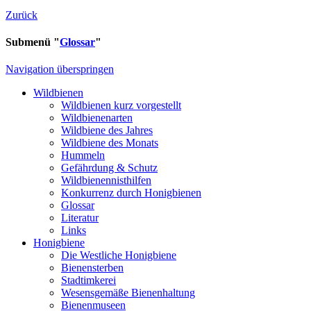
Zurück
Submenü "
Glossar
"
Navigation überspringen
Wildbienen
Wildbienen kurz vorgestellt
Wildbienenarten
Wildbiene des Jahres
Wildbiene des Monats
Hummeln
Gefährdung & Schutz
Wildbienennisthilfen
Konkurrenz durch Honigbienen
Glossar
Literatur
Links
Honigbiene
Die Westliche Honigbiene
Bienensterben
Stadtimkerei
Wesensgemäße Bienenhaltung
Bienenmuseen