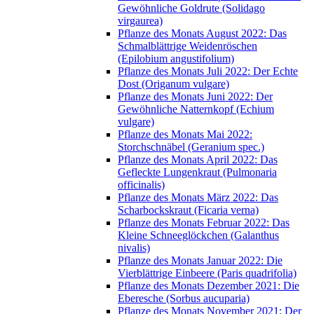
Gewöhnliche Goldrute (Solidago
virgaurea)
Pflanze des Monats August 2022: Das
Schmalblättrige Weidenröschen
(Epilobium angustifolium)
Pflanze des Monats Juli 2022: Der Echte
Dost (Origanum vulgare)
Pflanze des Monats Juni 2022: Der
Gewöhnliche Natternkopf (Echium
vulgare)
Pflanze des Monats Mai 2022:
Storchschnäbel (Geranium spec.)
Pflanze des Monats April 2022: Das
Gefleckte Lungenkraut (Pulmonaria
officinalis)
Pflanze des Monats März 2022: Das
Scharbockskraut (Ficaria verna)
Pflanze des Monats Februar 2022: Das
Kleine Schneeglöckchen (Galanthus
nivalis)
Pflanze des Monats Januar 2022: Die
Vierblättrige Einbeere (Paris quadrifolia)
Pflanze des Monats Dezember 2021: Die
Eberesche (Sorbus aucuparia)
Pflanze des Monats November 2021: Der