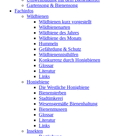
Gartensong & Bienensong
Fachinfos
Wildbienen
Wildbienen kurz vorgestellt
Wildbienenarten
Wildbiene des Jahres
Wildbiene des Monats
Hummeln
Gefährdung & Schutz
Wildbienennisthilfen
Konkurrenz durch Honigbienen
Glossar
Literatur
Links
Honigbiene
Die Westliche Honigbiene
Bienensterben
Stadtimkerei
Wesensgemäße Bienenhaltung
Bienenmuseen
Glossar
Literatur
Links
Insekten