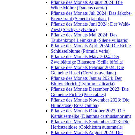
Pflanze des Monats August 2024: Die
Wilde Möhre (Daucus carota)
Pflanze des Monats Juli 2024: Das Jakobs-
Kreuzkraut (Senecio jacobaea)
Pflanze des Monats Juni 2024: Der Wald-
Ziest (Stachys sylvatica)
Pflanze des Monats Mai 2024: Das
Taubenkropf-Leimkraut (Silene vulgaris)
Pflanze des Monats April 2024: Die Echte
Schlüsselblume (Primula veris)
Pflanze des Monats März 2024: Der
Zweiblättrige Blaustern (Scilla bifolia)
Pflanze des Monats Februar 2024: Die
Gemeine Hasel (Corylus avellana)
Pflanze des Monats Januar 2024: Der
Blutweiderich (Lythrum salicaria)
Pflanze des Monats Dezember 2023: Die
Gemeine Fichte (Picea abies)
Pflanze des Monats November 2023: Die
Hundsrose (Rosa canina)
Pflanze des Monats Oktober 2023: Die
Kartäusernelke (Dianthus carthusianorum)
Pflanze des Monats September 2023: Die
Herbstzeitlose (Colchicum autumnale)
Pflanze des Monats August 2023: Der