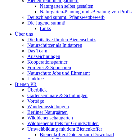
Bienenfreundlich gärtnern
Naturgarten selbst gestalten
Naturgarten-Planung und -Beratung von Profis
Deutschland summt!-Pflanzwettbewerb
Die Jugend summt!
Links
Über uns
Die Initiative für den Bienenschutz
Naturschützer als Initiatoren
Das Team
Auszeichnungen
Kooperationspartner
Förderer & Sponsoren
Naturschutz Jobs und Ehrenamt
Linktree
Bienen-PR
Überblick
Gartenseminare & Schulungen
Vorträge
Wanderausstellungen
Berliner Naturgärten
Wildbienenschaugarten
Wildbienenbuffets für Grundschulen
Umweltbildung mit dem Bienenkoffer
Bienenkoffer-Dateien zum Download