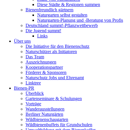
Diese Städte & Regionen summen
Bienenfreundlich gärtnern
Naturgarten selbst gestalten
Naturgarten-Planung und -Beratung von Profis
Deutschland summt!-Pflanzwettbewerb
Die Jugend summt!
Links
Über uns
Die Initiative für den Bienenschutz
Naturschützer als Initiatoren
Das Team
Auszeichnungen
Kooperationspartner
Förderer & Sponsoren
Naturschutz Jobs und Ehrenamt
Linktree
Bienen-PR
Überblick
Gartenseminare & Schulungen
Vorträge
Wanderausstellungen
Berliner Naturgärten
Wildbienenschaugarten
Wildbienenbuffets für Grundschulen
Umweltbildung mit dem Bienenkoffer