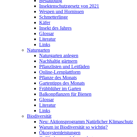
Bestäubung
Insektenschutzgesetz von 2021
Wespen und Hornissen
Schmetterlinge
Käfer
Insekt des Jahres
Glossar
Literatur
Links
Naturgarten
Naturgarten anlegen
Nachhaltig gärtnern
Pflanzlisten und Leitfäden
Online-Lernplattform
Pflanze des Monats
Gartentipps des Monats
Frühblüher im Garten
Balkonpflanzen für Bienen
Glossar
Literatur
Links
Biodiversität
Neu: Aktionsprogramm Natürlicher Klimaschutz
Warum ist Biodiversität so wichtig?
Ökosystemleistungen