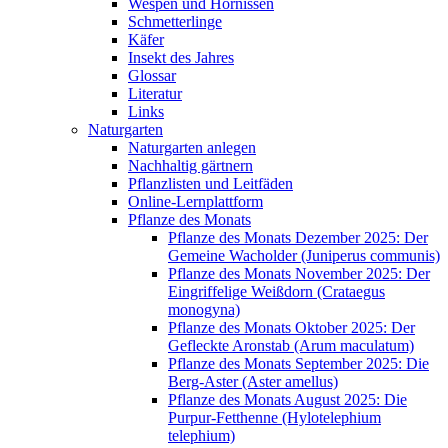
Wespen und Hornissen
Schmetterlinge
Käfer
Insekt des Jahres
Glossar
Literatur
Links
Naturgarten
Naturgarten anlegen
Nachhaltig gärtnern
Pflanzlisten und Leitfäden
Online-Lernplattform
Pflanze des Monats
Pflanze des Monats Dezember 2025: Der
Gemeine Wacholder (Juniperus communis)
Pflanze des Monats November 2025: Der
Eingriffelige Weißdorn (Crataegus
monogyna)
Pflanze des Monats Oktober 2025: Der
Gefleckte Aronstab (Arum maculatum)
Pflanze des Monats September 2025: Die
Berg-Aster (Aster amellus)
Pflanze des Monats August 2025: Die
Purpur-Fetthenne (Hylotelephium
telephium)