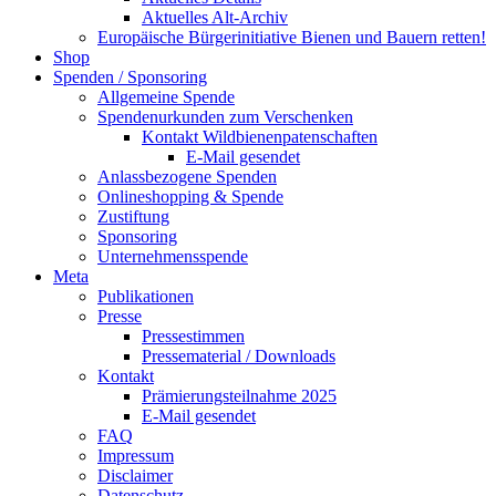
Aktuelles Alt-Archiv
Europäische Bürgerinitiative Bienen und Bauern retten!
Shop
Spenden / Sponsoring
Allgemeine Spende
Spendenurkunden zum Verschenken
Kontakt Wildbienenpatenschaften
E-Mail gesendet
Anlassbezogene Spenden
Onlineshopping & Spende
Zustiftung
Sponsoring
Unternehmensspende
Meta
Publikationen
Presse
Pressestimmen
Pressematerial / Downloads
Kontakt
Prämierungsteilnahme 2025
E-Mail gesendet
FAQ
Impressum
Disclaimer
Datenschutz