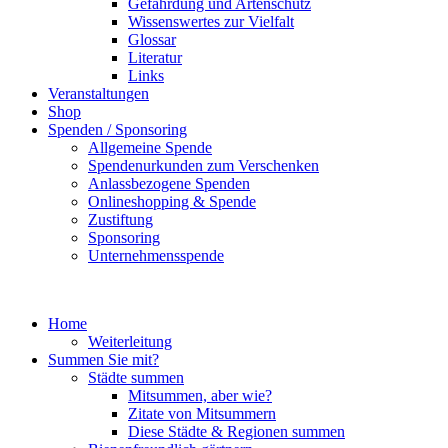
Gefährdung und Artenschutz
Wissenswertes zur Vielfalt
Glossar
Literatur
Links
Veranstaltungen
Shop
Spenden / Sponsoring
Allgemeine Spende
Spendenurkunden zum Verschenken
Anlassbezogene Spenden
Onlineshopping & Spende
Zustiftung
Sponsoring
Unternehmensspende
Home
Weiterleitung
Summen Sie mit?
Städte summen
Mitsummen, aber wie?
Zitate von Mitsummern
Diese Städte & Regionen summen