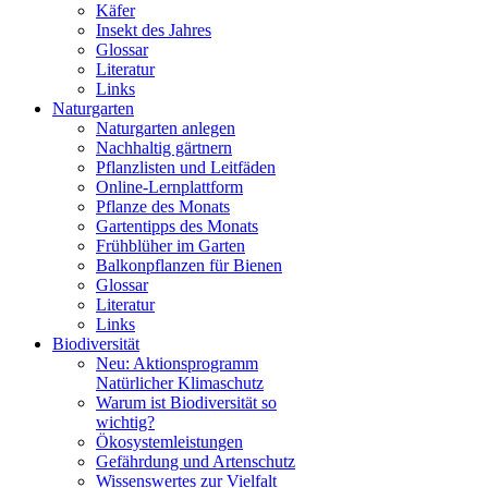
Käfer
Insekt des Jahres
Glossar
Literatur
Links
Naturgarten
Naturgarten anlegen
Nachhaltig gärtnern
Pflanzlisten und Leitfäden
Online-Lernplattform
Pflanze des Monats
Gartentipps des Monats
Frühblüher im Garten
Balkonpflanzen für Bienen
Glossar
Literatur
Links
Biodiversität
Neu: Aktionsprogramm
Natürlicher Klimaschutz
Warum ist Biodiversität so
wichtig?
Ökosystemleistungen
Gefährdung und Artenschutz
Wissenswertes zur Vielfalt