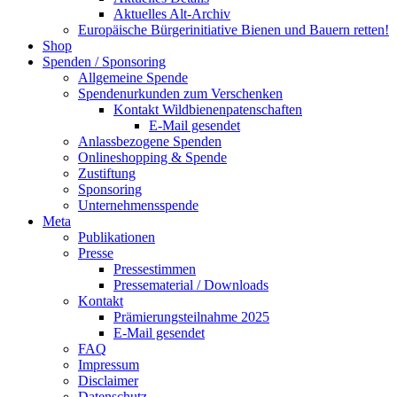
Aktuelles Alt-Archiv
Europäische Bürgerinitiative Bienen und Bauern retten!
Shop
Spenden / Sponsoring
Allgemeine Spende
Spendenurkunden zum Verschenken
Kontakt Wildbienenpatenschaften
E-Mail gesendet
Anlassbezogene Spenden
Onlineshopping & Spende
Zustiftung
Sponsoring
Unternehmensspende
Meta
Publikationen
Presse
Pressestimmen
Pressematerial / Downloads
Kontakt
Prämierungsteilnahme 2025
E-Mail gesendet
FAQ
Impressum
Disclaimer
Datenschutz