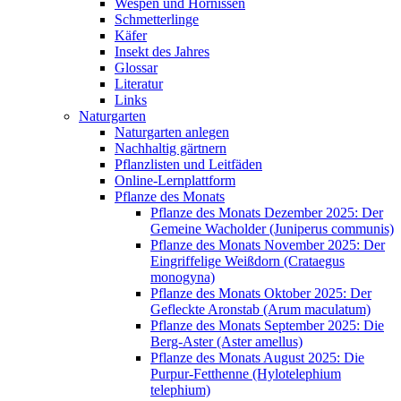
Wespen und Hornissen
Schmetterlinge
Käfer
Insekt des Jahres
Glossar
Literatur
Links
Naturgarten
Naturgarten anlegen
Nachhaltig gärtnern
Pflanzlisten und Leitfäden
Online-Lernplattform
Pflanze des Monats
Pflanze des Monats Dezember 2025: Der
Gemeine Wacholder (Juniperus communis)
Pflanze des Monats November 2025: Der
Eingriffelige Weißdorn (Crataegus
monogyna)
Pflanze des Monats Oktober 2025: Der
Gefleckte Aronstab (Arum maculatum)
Pflanze des Monats September 2025: Die
Berg-Aster (Aster amellus)
Pflanze des Monats August 2025: Die
Purpur-Fetthenne (Hylotelephium
telephium)