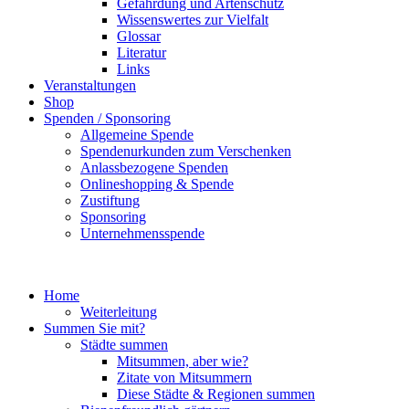
Gefährdung und Artenschutz
Wissenswertes zur Vielfalt
Glossar
Literatur
Links
Veranstaltungen
Shop
Spenden / Sponsoring
Allgemeine Spende
Spendenurkunden zum Verschenken
Anlassbezogene Spenden
Onlineshopping & Spende
Zustiftung
Sponsoring
Unternehmensspende
Home
Weiterleitung
Summen Sie mit?
Städte summen
Mitsummen, aber wie?
Zitate von Mitsummern
Diese Städte & Regionen summen