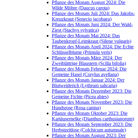
Pflanze des Monats August 2024: Die
Wilde Möhre (Daucus carota)
Pflanze des Monats Juli 2024: Das Jakobs-
Kreuzkraut (Senecio jacobaea)
Pflanze des Monats Juni 2024: Der Wald-
Ziest (Stachys sylvatica)
Pflanze des Monats Mai 2024: Das
Taubenkropf-Leimkraut (Silene vulgaris)
Pflanze des Monats April 2024: Die Echte
Schlüsselblume (Primula veris)
Pflanze des Monats März 2024: Der
Zweiblättrige Blaustern (Scilla bifolia)
Pflanze des Monats Februar 2024: Die
Gemeine Hasel (Corylus avellana)
Pflanze des Monats Januar 2024: Der
Blutweiderich (Lythrum salicaria)
Pflanze des Monats Dezember 2023: Die
Gemeine Fichte (Picea abies)
Pflanze des Monats November 2023: Die
Hundsrose (Rosa canina)
Pflanze des Monats Oktober 2023: Die
Kartäusernelke (Dianthus carthusianorum)
Pflanze des Monats September 2023: Die
Herbstzeitlose (Colchicum autumnale)
Pflanze des Monats August 2023: Der