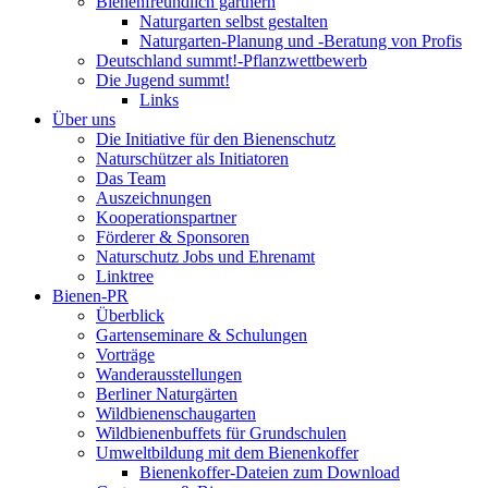
Bienenfreundlich gärtnern
Naturgarten selbst gestalten
Naturgarten-Planung und -Beratung von Profis
Deutschland summt!-Pflanzwettbewerb
Die Jugend summt!
Links
Über uns
Die Initiative für den Bienenschutz
Naturschützer als Initiatoren
Das Team
Auszeichnungen
Kooperationspartner
Förderer & Sponsoren
Naturschutz Jobs und Ehrenamt
Linktree
Bienen-PR
Überblick
Gartenseminare & Schulungen
Vorträge
Wanderausstellungen
Berliner Naturgärten
Wildbienenschaugarten
Wildbienenbuffets für Grundschulen
Umweltbildung mit dem Bienenkoffer
Bienenkoffer-Dateien zum Download