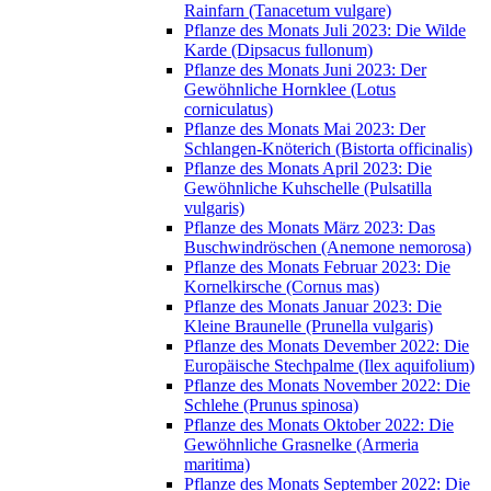
Rainfarn (Tanacetum vulgare)
Pflanze des Monats Juli 2023: Die Wilde
Karde (Dipsacus fullonum)
Pflanze des Monats Juni 2023: Der
Gewöhnliche Hornklee (Lotus
corniculatus)
Pflanze des Monats Mai 2023: Der
Schlangen-Knöterich (Bistorta officinalis)
Pflanze des Monats April 2023: Die
Gewöhnliche Kuhschelle (Pulsatilla
vulgaris)
Pflanze des Monats März 2023: Das
Buschwindröschen (Anemone nemorosa)
Pflanze des Monats Februar 2023: Die
Kornelkirsche (Cornus mas)
Pflanze des Monats Januar 2023: Die
Kleine Braunelle (Prunella vulgaris)
Pflanze des Monats Devember 2022: Die
Europäische Stechpalme (Ilex aquifolium)
Pflanze des Monats November 2022: Die
Schlehe (Prunus spinosa)
Pflanze des Monats Oktober 2022: Die
Gewöhnliche Grasnelke (Armeria
maritima)
Pflanze des Monats September 2022: Die