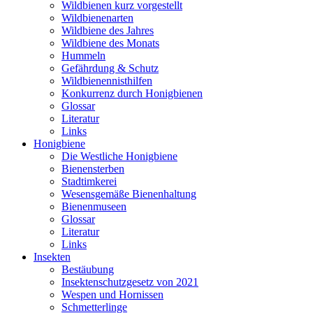
Wildbienen kurz vorgestellt
Wildbienenarten
Wildbiene des Jahres
Wildbiene des Monats
Hummeln
Gefährdung & Schutz
Wildbienennisthilfen
Konkurrenz durch Honigbienen
Glossar
Literatur
Links
Honigbiene
Die Westliche Honigbiene
Bienensterben
Stadtimkerei
Wesensgemäße Bienenhaltung
Bienenmuseen
Glossar
Literatur
Links
Insekten
Bestäubung
Insektenschutzgesetz von 2021
Wespen und Hornissen
Schmetterlinge