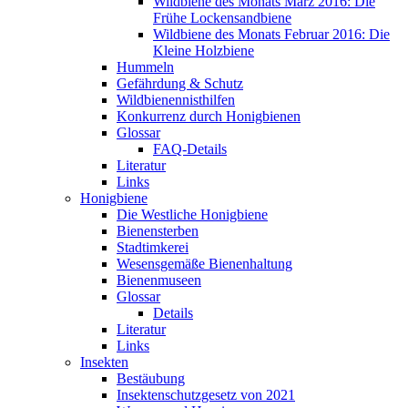
Wildbiene des Monats März 2016: Die
Frühe Lockensandbiene
Wildbiene des Monats Februar 2016: Die
Kleine Holzbiene
Hummeln
Gefährdung & Schutz
Wildbienennisthilfen
Konkurrenz durch Honigbienen
Glossar
FAQ-Details
Literatur
Links
Honigbiene
Die Westliche Honigbiene
Bienensterben
Stadtimkerei
Wesensgemäße Bienenhaltung
Bienenmuseen
Glossar
Details
Literatur
Links
Insekten
Bestäubung
Insektenschutzgesetz von 2021