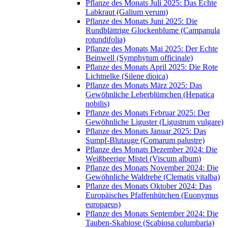
Pflanze des Monats Juli 2025: Das Echte
Labkraut (Galium verum)
Pflanze des Monats Juni 2025: Die
Rundblättrige Glockenblume (Campanula
rotundifolia)
Pflanze des Monats Mai 2025: Der Echte
Beinwell (Symphytum officinale)
Pflanze des Monats April 2025: Die Rote
Lichtnelke (Silene dioica)
Pflanze des Monats März 2025: Das
Gewöhnliche Leberblümchen (Hepatica
nobilis)
Pflanze des Monats Februar 2025: Der
Gewöhnliche Liguster (Ligustrum vulgare)
Pflanze des Monats Januar 2025: Das
Sumpf-Blutauge (Comarum palustre)
Pflanze des Monats Dezember 2024: Die
Weißbeerige Mistel (Viscum album)
Pflanze des Monats November 2024: Die
Gewöhnliche Waldrebe (Clematis vitalba)
Pflanze des Monats Oktober 2024: Das
Europäisches Pfaffenhütchen (Euonymus
europaeus)
Pflanze des Monats September 2024: Die
Tauben-Skabiose (Scabiosa columbaria)