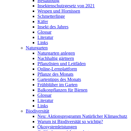
Bestäubung
Insektenschutzgesetz von 2021
Wespen und Hornissen
Schmetterlinge
Käfer
Insekt des Jahres
Glossar
Literatur
Links
Naturgarten
Naturgarten anlegen
Nachhaltig gärtnern
Pflanzlisten und Leitfäden
Online-Lernplattform
Pflanze des Monats
Gartentipps des Monats
Frühblüher im Garten
Balkonpflanzen für Bienen
Glossar
Literatur
Links
Biodiversität
Neu: Aktionsprogramm Natürlicher Klimaschutz
Warum ist Biodiversität so wichtig?
Ökosystemleistungen