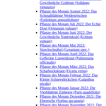
Gewöhnliche Goldrute (Solidago
virgaurea)
Pflanze des Monats August 2022: Das
Schmalblättrige Weidenröschen
(Epilobium angustifolium)
Pflanze des Monats Juli 2022: Der Echte
Dost (Origanum vulgare)
Pflanze des Monats Juni 2022: Der
Gewöhnliche Natternkopf (Echium
vulgare)
Pflanze des Monats Mai 2022:
Storchschnäbel (Geranium spec.)
Pflanze des Monats April 2022: Das
Gefleckte Lungenkraut (Pulmonaria
officinalis)
Pflanze des Monats März 2022: Das
Scharbockskraut (Ficaria verna)
Pflanze des Monats Februar 2022: Das
Kleine Schneeglöckchen (Galanthus
nivalis)
Pflanze des Monats Januar 2022: Die
Vierblättrige Einbeere (Paris quadrifolia)
Pflanze des Monats Dezember 2021: Die
Eberesche (Sorbus aucuparia)
Pflanze des Monats November 2021: Der