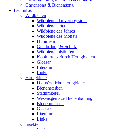
Gartensong & Bienensong
Fachinfos
Wildbienen
Wildbienen kurz vorgestellt
Wildbienenarten
Wildbiene des Jahres
Wildbiene des Monats
Hummeln
Gefährdung & Schutz
Wildbienennisthilfen
Konkurrenz durch Honigbienen
Glossar
Literatur
Links
Honigbiene
Die Westliche Honigbiene
Bienensterben
Stadtimkerei
Wesensgemäße Bienenhaltung
Bienenmuseen
Glossar
Literatur
Links
Insekten