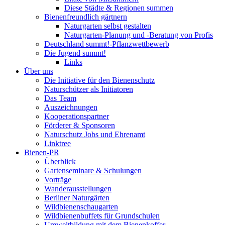
Diese Städte & Regionen summen
Bienenfreundlich gärtnern
Naturgarten selbst gestalten
Naturgarten-Planung und -Beratung von Profis
Deutschland summt!-Pflanzwettbewerb
Die Jugend summt!
Links
Über uns
Die Initiative für den Bienenschutz
Naturschützer als Initiatoren
Das Team
Auszeichnungen
Kooperationspartner
Förderer & Sponsoren
Naturschutz Jobs und Ehrenamt
Linktree
Bienen-PR
Überblick
Gartenseminare & Schulungen
Vorträge
Wanderausstellungen
Berliner Naturgärten
Wildbienenschaugarten
Wildbienenbuffets für Grundschulen
Umweltbildung mit dem Bienenkoffer