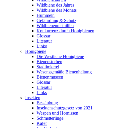
Wildbiene des Jahres
Wildbiene des Monats
Hummeln
Gefährdung & Schutz
Wildbienennisthilfen
Konkurrenz durch Honigbienen
Glossar
Literatur
Links
Honigbiene
Die Westliche Honigbiene
Bienensterben
Stadtimkerei
Wesensgemäße Bienenhaltung
Bienenmuseen
Glossar
Literatur
Links
Insekten
Bestäubung
Insektenschutzgesetz von 2021
Wespen und Hornissen
Schmetterlinge
Käfer