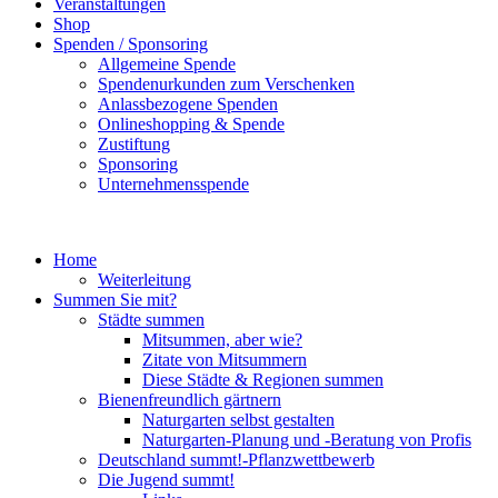
Veranstaltungen
Shop
Spenden / Sponsoring
Allgemeine Spende
Spendenurkunden zum Verschenken
Anlassbezogene Spenden
Onlineshopping & Spende
Zustiftung
Sponsoring
Unternehmensspende
Home
Weiterleitung
Summen Sie mit?
Städte summen
Mitsummen, aber wie?
Zitate von Mitsummern
Diese Städte & Regionen summen
Bienenfreundlich gärtnern
Naturgarten selbst gestalten
Naturgarten-Planung und -Beratung von Profis
Deutschland summt!-Pflanzwettbewerb
Die Jugend summt!