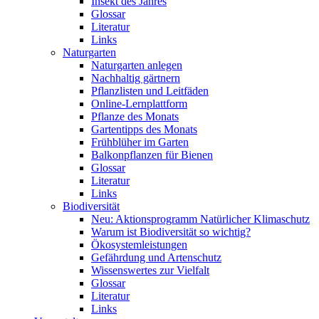
Insekt des Jahres
Glossar
Literatur
Links
Naturgarten
Naturgarten anlegen
Nachhaltig gärtnern
Pflanzlisten und Leitfäden
Online-Lernplattform
Pflanze des Monats
Gartentipps des Monats
Frühblüher im Garten
Balkonpflanzen für Bienen
Glossar
Literatur
Links
Biodiversität
Neu: Aktionsprogramm Natürlicher Klimaschutz
Warum ist Biodiversität so wichtig?
Ökosystemleistungen
Gefährdung und Artenschutz
Wissenswertes zur Vielfalt
Glossar
Literatur
Links