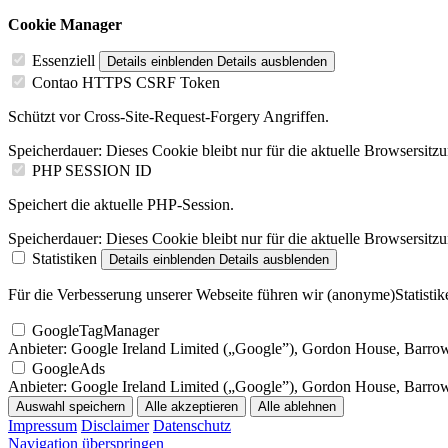
Cookie Manager
Essenziell
Details einblenden
Details ausblenden
Contao HTTPS CSRF Token
Schützt vor Cross-Site-Request-Forgery Angriffen.
Speicherdauer:
Dieses Cookie bleibt nur für die aktuelle Browsersitz
PHP SESSION ID
Speichert die aktuelle PHP-Session.
Speicherdauer:
Dieses Cookie bleibt nur für die aktuelle Browsersitz
Statistiken
Details einblenden
Details ausblenden
Für die Verbesserung unserer Webseite führen wir (anonyme)Statistike
GoogleTagManager
Anbieter:
Google Ireland Limited („Google”), Gordon House, Barrow S
GoogleAds
Anbieter:
Google Ireland Limited („Google”), Gordon House, Barrow S
Auswahl speichern
Alle akzeptieren
Alle ablehnen
Impressum
Disclaimer
Datenschutz
Navigation überspringen