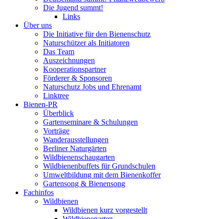
Die Jugend summt!
Links
Über uns
Die Initiative für den Bienenschutz
Naturschützer als Initiatoren
Das Team
Auszeichnungen
Kooperationspartner
Förderer & Sponsoren
Naturschutz Jobs und Ehrenamt
Linktree
Bienen-PR
Überblick
Gartenseminare & Schulungen
Vorträge
Wanderausstellungen
Berliner Naturgärten
Wildbienenschaugarten
Wildbienenbuffets für Grundschulen
Umweltbildung mit dem Bienenkoffer
Gartensong & Bienensong
Fachinfos
Wildbienen
Wildbienen kurz vorgestellt
Wildbienenarten