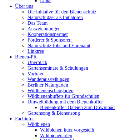
Links
Über uns
Die Initiative für den Bienenschutz
Naturschützer als Initiatoren
Das Team
Auszeichnungen
Kooperationspartner
Förderer & Sponsoren
Naturschutz Jobs und Ehrenamt
Linktree
Bienen-PR
Überblick
Gartenseminare & Schulungen
Vorträge
Wanderausstellungen
Berliner Naturgärten
Wildbienenschaugarten
Wildbienenbuffets für Grundschulen
Umweltbildung mit dem Bienenkoffer
Bienenkoffer-Dateien zum Download
Gartensong & Bienensong
Fachinfos
Wildbienen
Wildbienen kurz vorgestellt
Wildbienenarten