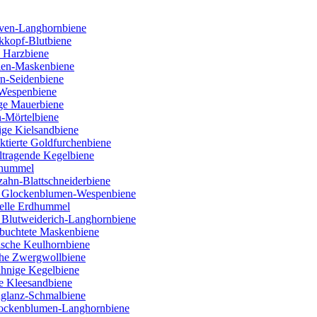
ven-Langhornbiene
kkopf-Blutbiene
 Harzbiene
ien-Maskenbiene
rn-Seidenbiene
 Wespenbiene
ige Mauerbiene
n-Mörtelbiene
ige Kielsandbiene
tierte Goldfurchenbiene
ltragende Kegelbiene
nhummel
ahn-Blattschneiderbiene
e Glockenblumen-Wespenbiene
Helle Erdhummel
 Blutweiderich-Langhornbiene
buchtete Maskenbiene
lische Keulhornbiene
che Zwergwollbiene
ähnige Kegelbiene
e Kleesandbiene
nglanz-Schmalbiene
Flockenblumen-Langhornbiene