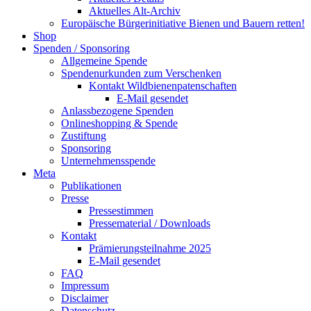
Aktuelles Alt-Archiv
Europäische Bürgerinitiative Bienen und Bauern retten!
Shop
Spenden / Sponsoring
Allgemeine Spende
Spendenurkunden zum Verschenken
Kontakt Wildbienenpatenschaften
E-Mail gesendet
Anlassbezogene Spenden
Onlineshopping & Spende
Zustiftung
Sponsoring
Unternehmensspende
Meta
Publikationen
Presse
Pressestimmen
Pressematerial / Downloads
Kontakt
Prämierungsteilnahme 2025
E-Mail gesendet
FAQ
Impressum
Disclaimer
Datenschutz