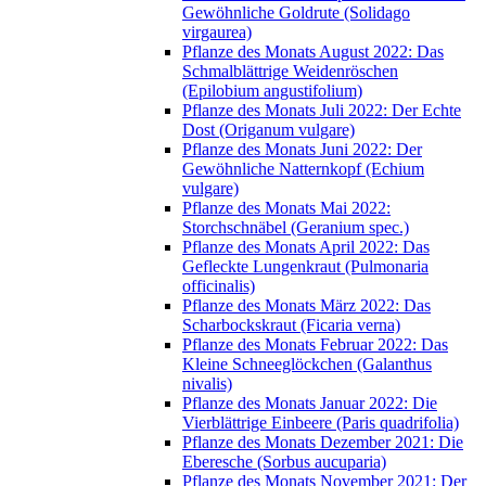
Gewöhnliche Goldrute (Solidago
virgaurea)
Pflanze des Monats August 2022: Das
Schmalblättrige Weidenröschen
(Epilobium angustifolium)
Pflanze des Monats Juli 2022: Der Echte
Dost (Origanum vulgare)
Pflanze des Monats Juni 2022: Der
Gewöhnliche Natternkopf (Echium
vulgare)
Pflanze des Monats Mai 2022:
Storchschnäbel (Geranium spec.)
Pflanze des Monats April 2022: Das
Gefleckte Lungenkraut (Pulmonaria
officinalis)
Pflanze des Monats März 2022: Das
Scharbockskraut (Ficaria verna)
Pflanze des Monats Februar 2022: Das
Kleine Schneeglöckchen (Galanthus
nivalis)
Pflanze des Monats Januar 2022: Die
Vierblättrige Einbeere (Paris quadrifolia)
Pflanze des Monats Dezember 2021: Die
Eberesche (Sorbus aucuparia)
Pflanze des Monats November 2021: Der