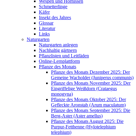
Wespen und Hornissen
Schmetterlinge
Käfer
Insekt des Jahres
Glossar
Literatur
Links
Naturgarten
Naturgarten anlegen
Nachhaltig gärtnern
Pflanzlisten und Leitfäden
Online-Lernplattform
Pflanze des Monats
Pflanze des Monats Dezember 2025: Der
Gemeine Wacholder (Juniperus communis)
Pflanze des Monats November 2025: Der
Eingriffelige Weißdorn (Crataegus
monogyna)
Pflanze des Monats Oktober 2025: Der
Gefleckte Aronstab (Arum maculatum)
Pflanze des Monats September 2025: Die
Berg-Aster (Aster amellus)
Pflanze des Monats August 2025: Die
Purpur-Fetthenne (Hylotelephium
telephium)