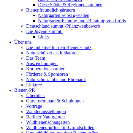
Diese Städte & Regionen summen
Bienenfreundlich gärtnern
Naturgarten selbst gestalten
Naturgarten-Planung und -Beratung von Profis
Deutschland summt!-Pflanzwettbewerb
Die Jugend summt!
Links
Über uns
Die Initiative für den Bienenschutz
Naturschützer als Initiatoren
Das Team
Auszeichnungen
Kooperationspartner
Förderer & Sponsoren
Naturschutz Jobs und Ehrenamt
Linktree
Bienen-PR
Überblick
Gartenseminare & Schulungen
Vorträge
Wanderausstellungen
Berliner Naturgärten
Wildbienenschaugarten
Wildbienenbuffets für Grundschulen
Umweltbildung mit dem Bienenkoffer