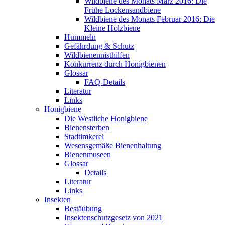
Wildbiene des Monats März 2016: Die
Frühe Lockensandbiene
Wildbiene des Monats Februar 2016: Die
Kleine Holzbiene
Hummeln
Gefährdung & Schutz
Wildbienennisthilfen
Konkurrenz durch Honigbienen
Glossar
FAQ-Details
Literatur
Links
Honigbiene
Die Westliche Honigbiene
Bienensterben
Stadtimkerei
Wesensgemäße Bienenhaltung
Bienenmuseen
Glossar
Details
Literatur
Links
Insekten
Bestäubung
Insektenschutzgesetz von 2021