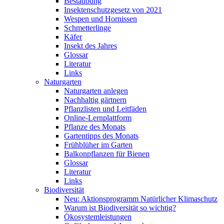
Bestäubung
Insektenschutzgesetz von 2021
Wespen und Hornissen
Schmetterlinge
Käfer
Insekt des Jahres
Glossar
Literatur
Links
Naturgarten
Naturgarten anlegen
Nachhaltig gärtnern
Pflanzlisten und Leitfäden
Online-Lernplattform
Pflanze des Monats
Gartentipps des Monats
Frühblüher im Garten
Balkonpflanzen für Bienen
Glossar
Literatur
Links
Biodiversität
Neu: Aktionsprogramm Natürlicher Klimaschutz
Warum ist Biodiversität so wichtig?
Ökosystemleistungen