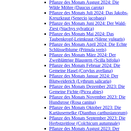
Pflanze des Monats August 2024: Die
Wilde Möhre (Daucus carota)
Pflanze des Monats Juli 2024: Das Jakobs-
Kreuzkraut (Senecio jacobaea)
Pflanze des Monats Juni 2024: Der Wald-
Ziest (Stachys sylvatica)
Pflanze des Monats Mai 2024: Das
Taubenkropf-Leimkraut (Silene vulgaris)
Pflanze des Monats April 2024: Die Echte
Schlüsselblume (Primula veris)
Pflanze des Monats März 2024: Der
Zweiblättrige Blaustern (Scilla bifolia)
Pflanze des Monats Februar 2024: Die
Gemeine Hasel (Corylus avellana)
Pflanze des Monats Januar 2024: Der
Blutweiderich (Lythrum salicaria)
Pflanze des Monats Dezember 2023: Die
Gemeine Fichte (Picea abies)
Pflanze des Monats November 2023: Die
Hundsrose (Rosa canina)
Pflanze des Monats Oktober 2023: Die
Kartäusernelke (Dianthus carthusianorum)
Pflanze des Monats September 2023: Die
Herbstzeitlose (Colchicum autumnale)
Pflanze des Monats August 2023: Der