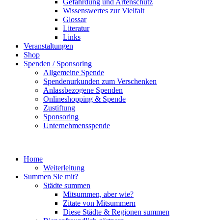
Gefährdung und Artenschutz
Wissenswertes zur Vielfalt
Glossar
Literatur
Links
Veranstaltungen
Shop
Spenden / Sponsoring
Allgemeine Spende
Spendenurkunden zum Verschenken
Anlassbezogene Spenden
Onlineshopping & Spende
Zustiftung
Sponsoring
Unternehmensspende
Home
Weiterleitung
Summen Sie mit?
Städte summen
Mitsummen, aber wie?
Zitate von Mitsummern
Diese Städte & Regionen summen