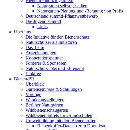
Bienenfreundlich gärtnern
Naturgarten selbst gestalten
Naturgarten-Planung und -Beratung von Profis
Deutschland summt!-Pflanzwettbewerb
Die Jugend summt!
Links
Über uns
Die Initiative für den Bienenschutz
Naturschützer als Initiatoren
Das Team
Auszeichnungen
Kooperationspartner
Förderer & Sponsoren
Naturschutz Jobs und Ehrenamt
Linktree
Bienen-PR
Überblick
Gartenseminare & Schulungen
Vorträge
Wanderausstellungen
Berliner Naturgärten
Wildbienenschaugarten
Wildbienenbuffets für Grundschulen
Umweltbildung mit dem Bienenkoffer
Bienenkoffer-Dateien zum Download