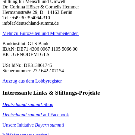
Stiftung für Mensch und Umwelt
Dr. Corinna Hölzer & Cornelis Hemmer
Hermannstraße 29, D - 14163 Berlin
Tel.: +49 30 394064-310
info
[at]
deutschland-summt.de
Mehr zu Bürozeiten und Mitarbeitenden
Bankinstitut: GLS Bank
IBAN: DE71 4306 0967 1105 5066 00
BIC: GENODEM1GLS
USt-IdNr.: DE313861745
Steuernummer: 27 / 642 / 07154
Auszug aus dem Lobbyregister
Interessante Links & Stiftungs-Projekte
Deutschland summt!
-Shop
Deutschland summt!
auf Facebook
Unsere Initiative
Bayern summt!