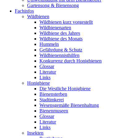
Gartensong & Bienensong
Fachinfos
Wildbienen
Wildbienen kurz vorgestellt
Wildbienenarten
Wildbiene des Jahres
Wildbiene des Monats
Hummeln
Gefährdung & Schutz
Wildbienennisthilfen
Konkurrenz durch Honigbienen
Glossar
Literatur
Links
Honigbiene
Die Westliche Honigbiene
Bienensterben
Stadtimkerei
Wesensgemäße Bienenhaltung
Bienenmuseen
Glossar
Literatur
Links
Insekten