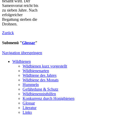
besamt wird. Der
Samenvorrat reicht bis
zu sieben Jahre. Nach
erfolgreicher
Begattung sterben die
Drohnen.
Zurück
Submenü "
Glossar
"
Navigation überspringen
Wildbienen
Wildbienen kurz vorgestellt
Wildbienenarten
Wildbiene des Jahres
Wildbiene des Monats
Hummeln
Gefährdung & Schutz
Wildbienennisthilfen
Konkurrenz durch Honigbienen
Glossar
Literatur
Links