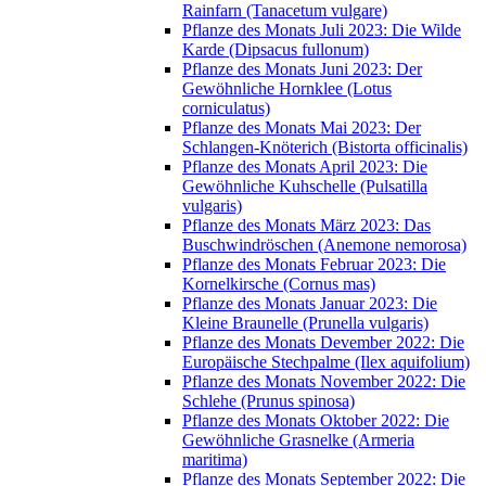
Rainfarn (Tanacetum vulgare)
Pflanze des Monats Juli 2023: Die Wilde
Karde (Dipsacus fullonum)
Pflanze des Monats Juni 2023: Der
Gewöhnliche Hornklee (Lotus
corniculatus)
Pflanze des Monats Mai 2023: Der
Schlangen-Knöterich (Bistorta officinalis)
Pflanze des Monats April 2023: Die
Gewöhnliche Kuhschelle (Pulsatilla
vulgaris)
Pflanze des Monats März 2023: Das
Buschwindröschen (Anemone nemorosa)
Pflanze des Monats Februar 2023: Die
Kornelkirsche (Cornus mas)
Pflanze des Monats Januar 2023: Die
Kleine Braunelle (Prunella vulgaris)
Pflanze des Monats Devember 2022: Die
Europäische Stechpalme (Ilex aquifolium)
Pflanze des Monats November 2022: Die
Schlehe (Prunus spinosa)
Pflanze des Monats Oktober 2022: Die
Gewöhnliche Grasnelke (Armeria
maritima)
Pflanze des Monats September 2022: Die