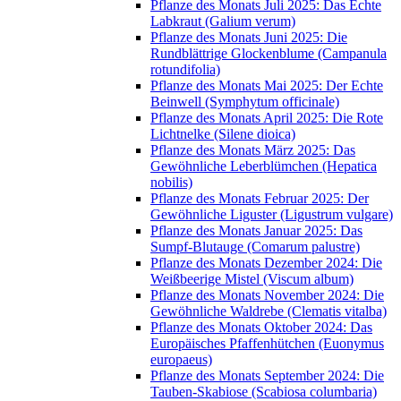
Pflanze des Monats Juli 2025: Das Echte
Labkraut (Galium verum)
Pflanze des Monats Juni 2025: Die
Rundblättrige Glockenblume (Campanula
rotundifolia)
Pflanze des Monats Mai 2025: Der Echte
Beinwell (Symphytum officinale)
Pflanze des Monats April 2025: Die Rote
Lichtnelke (Silene dioica)
Pflanze des Monats März 2025: Das
Gewöhnliche Leberblümchen (Hepatica
nobilis)
Pflanze des Monats Februar 2025: Der
Gewöhnliche Liguster (Ligustrum vulgare)
Pflanze des Monats Januar 2025: Das
Sumpf-Blutauge (Comarum palustre)
Pflanze des Monats Dezember 2024: Die
Weißbeerige Mistel (Viscum album)
Pflanze des Monats November 2024: Die
Gewöhnliche Waldrebe (Clematis vitalba)
Pflanze des Monats Oktober 2024: Das
Europäisches Pfaffenhütchen (Euonymus
europaeus)
Pflanze des Monats September 2024: Die
Tauben-Skabiose (Scabiosa columbaria)