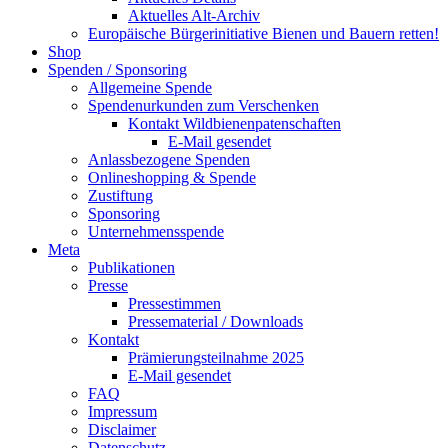
Aktuelles Alt-Archiv
Europäische Bürgerinitiative Bienen und Bauern retten!
Shop
Spenden / Sponsoring
Allgemeine Spende
Spendenurkunden zum Verschenken
Kontakt Wildbienenpatenschaften
E-Mail gesendet
Anlassbezogene Spenden
Onlineshopping & Spende
Zustiftung
Sponsoring
Unternehmensspende
Meta
Publikationen
Presse
Pressestimmen
Pressematerial / Downloads
Kontakt
Prämierungsteilnahme 2025
E-Mail gesendet
FAQ
Impressum
Disclaimer
Datenschutz