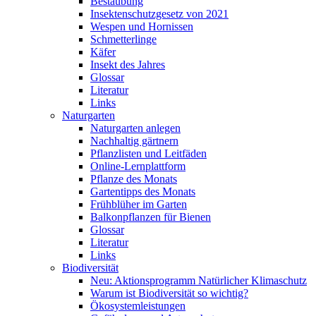
Bestäubung
Insektenschutzgesetz von 2021
Wespen und Hornissen
Schmetterlinge
Käfer
Insekt des Jahres
Glossar
Literatur
Links
Naturgarten
Naturgarten anlegen
Nachhaltig gärtnern
Pflanzlisten und Leitfäden
Online-Lernplattform
Pflanze des Monats
Gartentipps des Monats
Frühblüher im Garten
Balkonpflanzen für Bienen
Glossar
Literatur
Links
Biodiversität
Neu: Aktionsprogramm Natürlicher Klimaschutz
Warum ist Biodiversität so wichtig?
Ökosystemleistungen