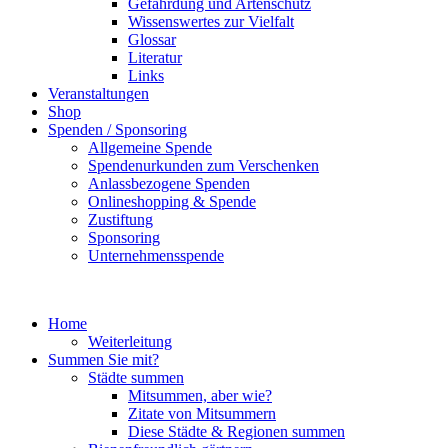
Gefährdung und Artenschutz
Wissenswertes zur Vielfalt
Glossar
Literatur
Links
Veranstaltungen
Shop
Spenden / Sponsoring
Allgemeine Spende
Spendenurkunden zum Verschenken
Anlassbezogene Spenden
Onlineshopping & Spende
Zustiftung
Sponsoring
Unternehmensspende
Home
Weiterleitung
Summen Sie mit?
Städte summen
Mitsummen, aber wie?
Zitate von Mitsummern
Diese Städte & Regionen summen