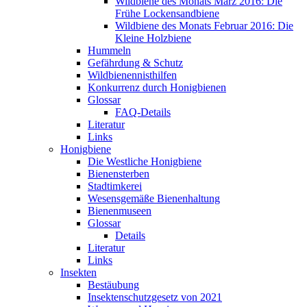
Wildbiene des Monats März 2016: Die
Frühe Lockensandbiene
Wildbiene des Monats Februar 2016: Die
Kleine Holzbiene
Hummeln
Gefährdung & Schutz
Wildbienennisthilfen
Konkurrenz durch Honigbienen
Glossar
FAQ-Details
Literatur
Links
Honigbiene
Die Westliche Honigbiene
Bienensterben
Stadtimkerei
Wesensgemäße Bienenhaltung
Bienenmuseen
Glossar
Details
Literatur
Links
Insekten
Bestäubung
Insektenschutzgesetz von 2021