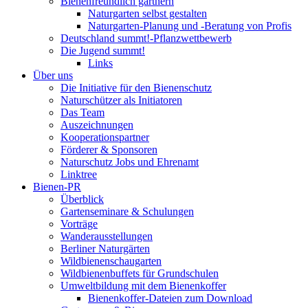
Bienenfreundlich gärtnern
Naturgarten selbst gestalten
Naturgarten-Planung und -Beratung von Profis
Deutschland summt!-Pflanzwettbewerb
Die Jugend summt!
Links
Über uns
Die Initiative für den Bienenschutz
Naturschützer als Initiatoren
Das Team
Auszeichnungen
Kooperationspartner
Förderer & Sponsoren
Naturschutz Jobs und Ehrenamt
Linktree
Bienen-PR
Überblick
Gartenseminare & Schulungen
Vorträge
Wanderausstellungen
Berliner Naturgärten
Wildbienenschaugarten
Wildbienenbuffets für Grundschulen
Umweltbildung mit dem Bienenkoffer
Bienenkoffer-Dateien zum Download