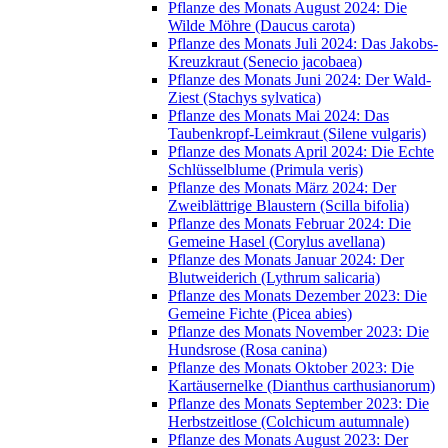
Pflanze des Monats August 2024: Die
Wilde Möhre (Daucus carota)
Pflanze des Monats Juli 2024: Das Jakobs-
Kreuzkraut (Senecio jacobaea)
Pflanze des Monats Juni 2024: Der Wald-
Ziest (Stachys sylvatica)
Pflanze des Monats Mai 2024: Das
Taubenkropf-Leimkraut (Silene vulgaris)
Pflanze des Monats April 2024: Die Echte
Schlüsselblume (Primula veris)
Pflanze des Monats März 2024: Der
Zweiblättrige Blaustern (Scilla bifolia)
Pflanze des Monats Februar 2024: Die
Gemeine Hasel (Corylus avellana)
Pflanze des Monats Januar 2024: Der
Blutweiderich (Lythrum salicaria)
Pflanze des Monats Dezember 2023: Die
Gemeine Fichte (Picea abies)
Pflanze des Monats November 2023: Die
Hundsrose (Rosa canina)
Pflanze des Monats Oktober 2023: Die
Kartäusernelke (Dianthus carthusianorum)
Pflanze des Monats September 2023: Die
Herbstzeitlose (Colchicum autumnale)
Pflanze des Monats August 2023: Der