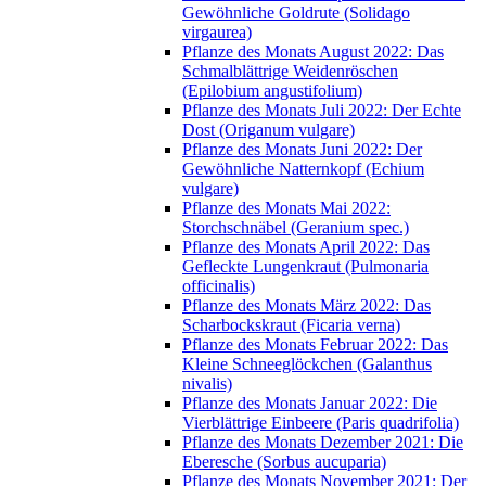
Gewöhnliche Goldrute (Solidago
virgaurea)
Pflanze des Monats August 2022: Das
Schmalblättrige Weidenröschen
(Epilobium angustifolium)
Pflanze des Monats Juli 2022: Der Echte
Dost (Origanum vulgare)
Pflanze des Monats Juni 2022: Der
Gewöhnliche Natternkopf (Echium
vulgare)
Pflanze des Monats Mai 2022:
Storchschnäbel (Geranium spec.)
Pflanze des Monats April 2022: Das
Gefleckte Lungenkraut (Pulmonaria
officinalis)
Pflanze des Monats März 2022: Das
Scharbockskraut (Ficaria verna)
Pflanze des Monats Februar 2022: Das
Kleine Schneeglöckchen (Galanthus
nivalis)
Pflanze des Monats Januar 2022: Die
Vierblättrige Einbeere (Paris quadrifolia)
Pflanze des Monats Dezember 2021: Die
Eberesche (Sorbus aucuparia)
Pflanze des Monats November 2021: Der