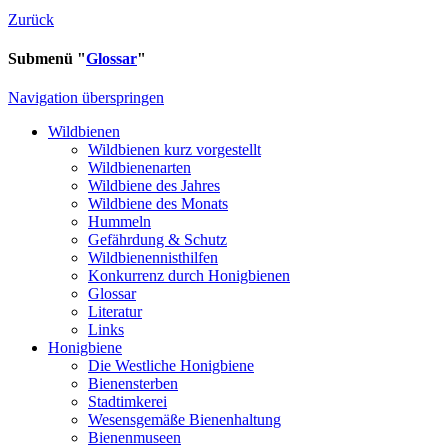
Zurück
Submenü "
Glossar
"
Navigation überspringen
Wildbienen
Wildbienen kurz vorgestellt
Wildbienenarten
Wildbiene des Jahres
Wildbiene des Monats
Hummeln
Gefährdung & Schutz
Wildbienennisthilfen
Konkurrenz durch Honigbienen
Glossar
Literatur
Links
Honigbiene
Die Westliche Honigbiene
Bienensterben
Stadtimkerei
Wesensgemäße Bienenhaltung
Bienenmuseen