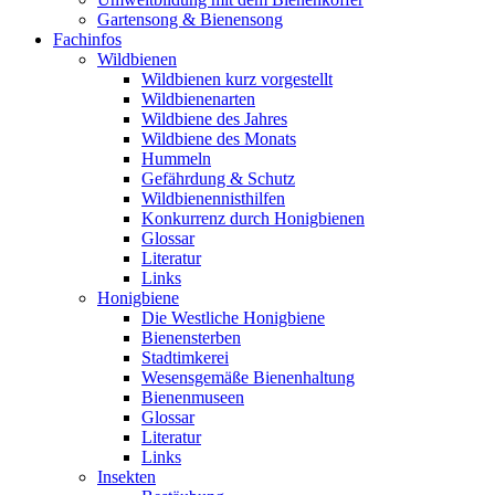
Gartensong & Bienensong
Fachinfos
Wildbienen
Wildbienen kurz vorgestellt
Wildbienenarten
Wildbiene des Jahres
Wildbiene des Monats
Hummeln
Gefährdung & Schutz
Wildbienennisthilfen
Konkurrenz durch Honigbienen
Glossar
Literatur
Links
Honigbiene
Die Westliche Honigbiene
Bienensterben
Stadtimkerei
Wesensgemäße Bienenhaltung
Bienenmuseen
Glossar
Literatur
Links
Insekten