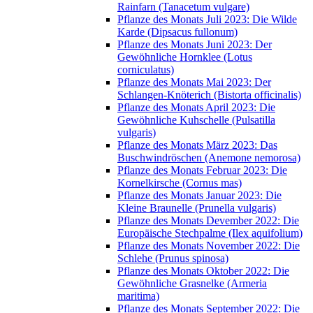
Rainfarn (Tanacetum vulgare)
Pflanze des Monats Juli 2023: Die Wilde
Karde (Dipsacus fullonum)
Pflanze des Monats Juni 2023: Der
Gewöhnliche Hornklee (Lotus
corniculatus)
Pflanze des Monats Mai 2023: Der
Schlangen-Knöterich (Bistorta officinalis)
Pflanze des Monats April 2023: Die
Gewöhnliche Kuhschelle (Pulsatilla
vulgaris)
Pflanze des Monats März 2023: Das
Buschwindröschen (Anemone nemorosa)
Pflanze des Monats Februar 2023: Die
Kornelkirsche (Cornus mas)
Pflanze des Monats Januar 2023: Die
Kleine Braunelle (Prunella vulgaris)
Pflanze des Monats Devember 2022: Die
Europäische Stechpalme (Ilex aquifolium)
Pflanze des Monats November 2022: Die
Schlehe (Prunus spinosa)
Pflanze des Monats Oktober 2022: Die
Gewöhnliche Grasnelke (Armeria
maritima)
Pflanze des Monats September 2022: Die