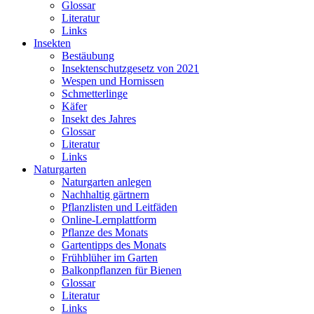
Glossar
Literatur
Links
Insekten
Bestäubung
Insektenschutzgesetz von 2021
Wespen und Hornissen
Schmetterlinge
Käfer
Insekt des Jahres
Glossar
Literatur
Links
Naturgarten
Naturgarten anlegen
Nachhaltig gärtnern
Pflanzlisten und Leitfäden
Online-Lernplattform
Pflanze des Monats
Gartentipps des Monats
Frühblüher im Garten
Balkonpflanzen für Bienen
Glossar
Literatur
Links