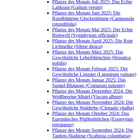
Pflanze des Monats Juli 2025: Das Echte
Labkraut (Galium verum)
Pflanze des Monats Juni 2025: Die
Rundblättrige Glockenblume (Campanula
rotundifolia)
Pflanze des Monats Mai 2025: Der Echte
Beinwell (Symphytum officinale)
Pflanze des Monats April 2025: Die Rote
Lichtnelke (Silene dioica)
Pflanze des Monats März 2025: Das
Gewöhnliche Leberblümchen (Hepatica
nobilis)
Pflanze des Monats Februar 2025: Der
Gewöhnliche Liguster (Ligustrum vulgare)
Pflanze des Monats Januar 2025: Das
Sumpf-Blutauge (Comarum palustre)
Pflanze des Monats Dezember 2024: Die
Weißbeerige Mistel (Viscum album)
Pflanze des Monats November 2024: Die
Gewöhnliche Waldrebe (Clematis vitalba)
Pflanze des Monats Oktober 2024: Das
Europäisches Pfaffenhütchen (Euonymus
europaeus)
Pflanze des Monats September 2024: Die
Tauben-Skabiose (Scabiosa columbaria)