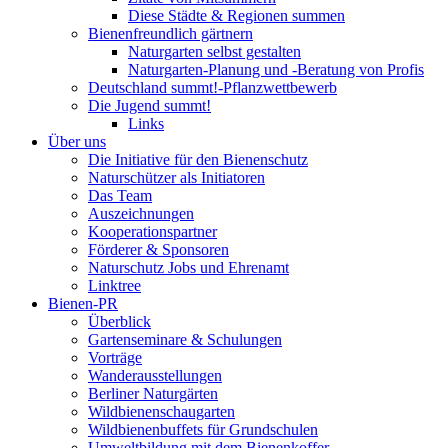
Diese Städte & Regionen summen
Bienenfreundlich gärtnern
Naturgarten selbst gestalten
Naturgarten-Planung und -Beratung von Profis
Deutschland summt!-Pflanzwettbewerb
Die Jugend summt!
Links
Über uns
Die Initiative für den Bienenschutz
Naturschützer als Initiatoren
Das Team
Auszeichnungen
Kooperationspartner
Förderer & Sponsoren
Naturschutz Jobs und Ehrenamt
Linktree
Bienen-PR
Überblick
Gartenseminare & Schulungen
Vorträge
Wanderausstellungen
Berliner Naturgärten
Wildbienenschaugarten
Wildbienenbuffets für Grundschulen
Umweltbildung mit dem Bienenkoffer