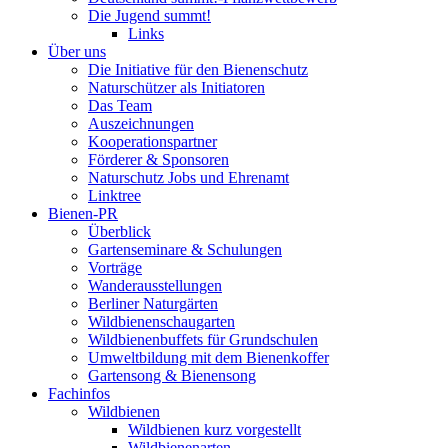
Die Jugend summt!
Links
Über uns
Die Initiative für den Bienenschutz
Naturschützer als Initiatoren
Das Team
Auszeichnungen
Kooperationspartner
Förderer & Sponsoren
Naturschutz Jobs und Ehrenamt
Linktree
Bienen-PR
Überblick
Gartenseminare & Schulungen
Vorträge
Wanderausstellungen
Berliner Naturgärten
Wildbienenschaugarten
Wildbienenbuffets für Grundschulen
Umweltbildung mit dem Bienenkoffer
Gartensong & Bienensong
Fachinfos
Wildbienen
Wildbienen kurz vorgestellt
Wildbienenarten