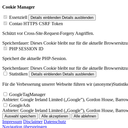
Cookie Manager
Essenziell
Details einblenden
Details ausblenden
Contao HTTPS CSRF Token
Schützt vor Cross-Site-Request-Forgery Angriffen.
Speicherdauer:
Dieses Cookie bleibt nur für die aktuelle Browsersitz
PHP SESSION ID
Speichert die aktuelle PHP-Session.
Speicherdauer:
Dieses Cookie bleibt nur für die aktuelle Browsersitz
Statistiken
Details einblenden
Details ausblenden
Für die Verbesserung unserer Webseite führen wir (anonyme)Statistike
GoogleTagManager
Anbieter:
Google Ireland Limited („Google”), Gordon House, Barrow S
GoogleAds
Anbieter:
Google Ireland Limited („Google”), Gordon House, Barrow S
Auswahl speichern
Alle akzeptieren
Alle ablehnen
Impressum
Disclaimer
Datenschutz
Navigation überspringen