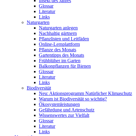
Insekt des Jahres
Glossar
Literatur
Links
Naturgarten
Naturgarten anlegen
Nachhaltig gärtnern
Pflanzlisten und Leitfäden
Online-Lernplattform
Pflanze des Monats
Gartentipps des Monats
Frühblüher im Garten
Balkonpflanzen für Bienen
Glossar
Literatur
Links
Biodiversität
Neu: Aktionsprogramm Natürlicher Klimaschutz
Warum ist Biodiversität so wichtig?
Ökosystemleistungen
Gefährdung und Artenschutz
Wissenswertes zur Vielfalt
Glossar
Literatur
Links