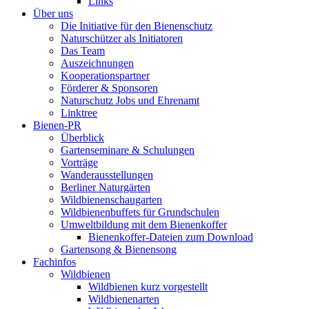
Links
Über uns
Die Initiative für den Bienenschutz
Naturschützer als Initiatoren
Das Team
Auszeichnungen
Kooperationspartner
Förderer & Sponsoren
Naturschutz Jobs und Ehrenamt
Linktree
Bienen-PR
Überblick
Gartenseminare & Schulungen
Vorträge
Wanderausstellungen
Berliner Naturgärten
Wildbienenschaugarten
Wildbienenbuffets für Grundschulen
Umweltbildung mit dem Bienenkoffer
Bienenkoffer-Dateien zum Download
Gartensong & Bienensong
Fachinfos
Wildbienen
Wildbienen kurz vorgestellt
Wildbienenarten