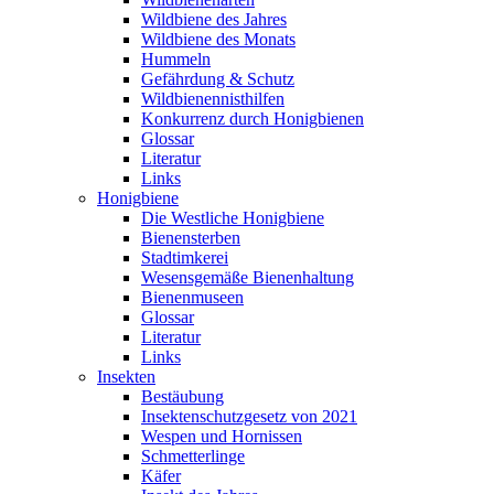
Wildbiene des Jahres
Wildbiene des Monats
Hummeln
Gefährdung & Schutz
Wildbienennisthilfen
Konkurrenz durch Honigbienen
Glossar
Literatur
Links
Honigbiene
Die Westliche Honigbiene
Bienensterben
Stadtimkerei
Wesensgemäße Bienenhaltung
Bienenmuseen
Glossar
Literatur
Links
Insekten
Bestäubung
Insektenschutzgesetz von 2021
Wespen und Hornissen
Schmetterlinge
Käfer