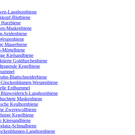
ven-Langhornbiene
kkopf-Blutbiene
 Harzbiene
ien-Maskenbiene
rn-Seidenbiene
 Wespenbiene
ige Mauerbiene
n-Mörtelbiene
ige Kielsandbiene
tierte Goldfurchenbiene
ltragende Kegelbiene
nhummel
ahn-Blattschneiderbiene
e Glockenblumen-Wespenbiene
Helle Erdhummel
 Blutweiderich-Langhornbiene
buchtete Maskenbiene
lische Keulhornbiene
che Zwergwollbiene
ähnige Kegelbiene
e Kleesandbiene
nglanz-Schmalbiene
Flockenblumen-Langhornbiene