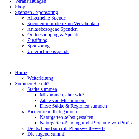
Veranstaltungen
Shop
Spenden / Sponsoring
Allgemeine Spende
Spendenurkunden zum Verschenken
Anlassbezogene Spenden
Onlineshopping & Spende
Zustiftung
Sponsoring
Unternehmensspende
Home
Weiterleitung
Summen Sie mit?
Städte summen
Mitsummen, aber wie?
Zitate von Mitsummern
Diese Städte & Regionen summen
Bienenfreundlich gärtnern
Naturgarten selbst gestalten
Naturgarten-Planung und -Beratung von Profis
Deutschland summt!-Pflanzwettbewerb
Die Jugend summt!