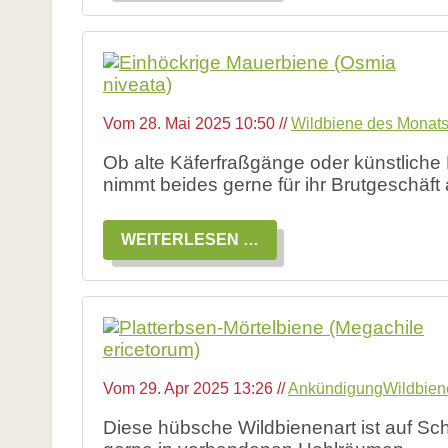
MONATS
JULI
2025:
GETRENNTE
WESPENBIENE
Vom
28. Mai 2025 10:50
//
Wildbiene des Monat
Ob alte Käferfraßgänge oder künstliche 
nimmt beides gerne für ihr Brutgeschäft 
WILDBIENE
WEITERLESEN …
DES
MONATS
JUNI
2025:
EINHÖCKRIGE
MAUERBIENE
Vom
29. Apr 2025 13:26
//
Ankündigung
Wildbien
Diese hübsche Wildbienenart ist auf Schm