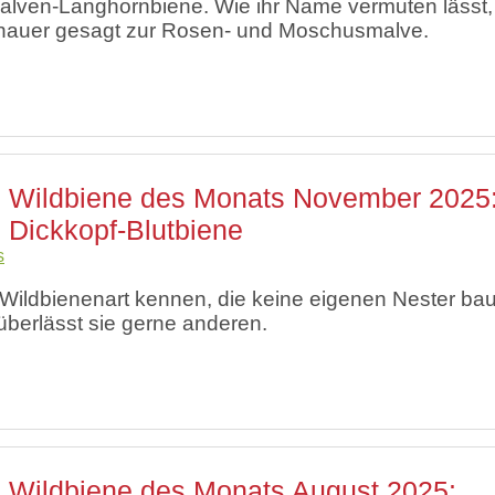
lven-Langhornbiene. Wie ihr Name vermuten lässt,
Literatur
enauer gesagt zur Rosen- und Moschusmalve.
Links
Wildbiene des Monats November 2025
Dickkopf-Blutbiene
s
Wildbienenart kennen, die keine eigenen Nester bau
 überlässt sie gerne anderen.
Wildbiene des Monats August 2025: