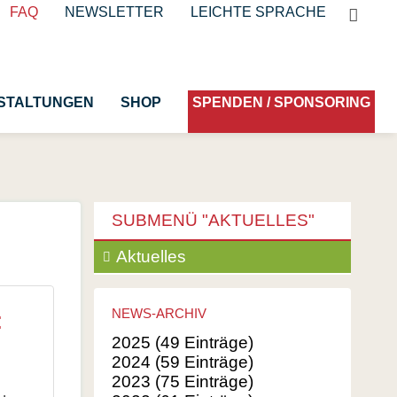
Suchb
FAQ
NEWSLETTER
LEICHTE SPRACHE
STALTUNGEN
SHOP
SPENDEN / SPONSORING
Naturgarten anlegen
SUBMENÜ "
AKTUELLES
"
n 2021
Nachhaltig gärtnern
Navigation
Aktuelles
Pflanzlisten und Leitfäden
überspringen
Online-Lernplattform
NEWS-ARCHIV
:
Pflanze des Monats
2025 (49 Einträge)
Gartentipps des Monats
2024 (59 Einträge)
2023 (75 Einträge)
Frühblüher im Garten