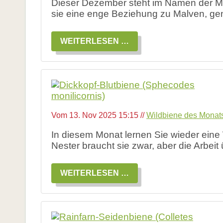
Dieser Dezember steht im Namen der Ma
onkurrenz durch Honigbienen
Links
sie eine enge Beziehung zu Malven, g
lossar
WILDBIENE
WEITERLESEN …
teratur
Links
DES
MONATS
inks
DEZEMBER
2025:
MALVEN-
LANGHORNBIENE
eu: Aktionsprogramm Natürlicher Klimaschutz
Vom
13. Nov 2025 15:15
//
Wildbiene des Monat
rum ist Biodiversität so wichtig?
In diesem Monat lernen Sie wieder eine 
kosystemleistungen
Nester braucht sie zwar, aber die Arbeit
efährdung und Artenschutz
ssenswertes zur Vielfalt
WILDBIENE
WEITERLESEN …
DES
lossar
MONATS
NOVEMBER
teratur
2025:
DICKKOPF-
BLUTBIENE
inks