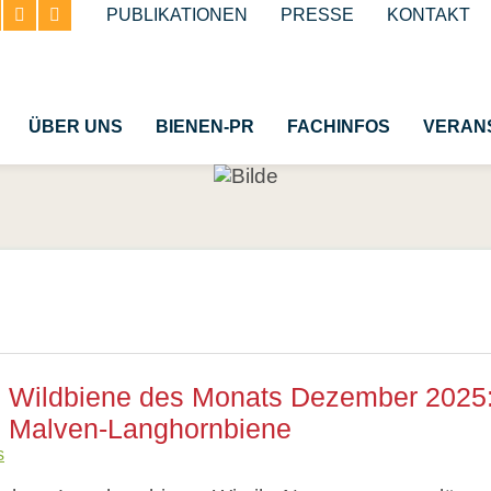
Navigation
PUBLIKATIONEN
PRESSE
KONTAKT
überspringen
ÜBER UNS
BIENEN-PR
FACHINFOS
VERAN
e Honigbiene
Bestäubung
n
Insektenschutzgesetz vo
Wespen und Hornissen
e Bienenhaltung
Schmetterlinge
Wildbiene des Monats Dezember 2025
n
Käfer
Malven-Langhornbiene
Insekt des Jahres
s
Glossar