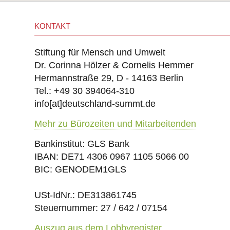
KONTAKT
Stiftung für Mensch und Umwelt
Dr. Corinna Hölzer & Cornelis Hemmer
Hermannstraße 29, D - 14163 Berlin
Tel.: +49 30 394064-310
info
[at]
deutschland-summt.de
Mehr zu Bürozeiten und Mitarbeitenden
Bankinstitut: GLS Bank
IBAN: DE71 4306 0967 1105 5066 00
BIC: GENODEM1GLS
USt-IdNr.: DE313861745
Steuernummer: 27 / 642 / 07154
Auszug aus dem Lobbyregister