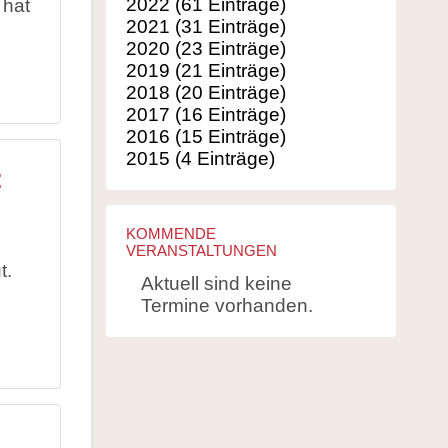
2022 (61 Einträge)
 hat
Balkonpflanzen für Bienen
2021 (31 Einträge)
2020 (23 Einträge)
Glossar
2019 (21 Einträge)
Literatur
2018 (20 Einträge)
2017 (16 Einträge)
Links
2016 (15 Einträge)
2015 (4 Einträge)
:
KOMMENDE
VERANSTALTUNGEN
t.
Aktuell sind keine
Termine vorhanden.