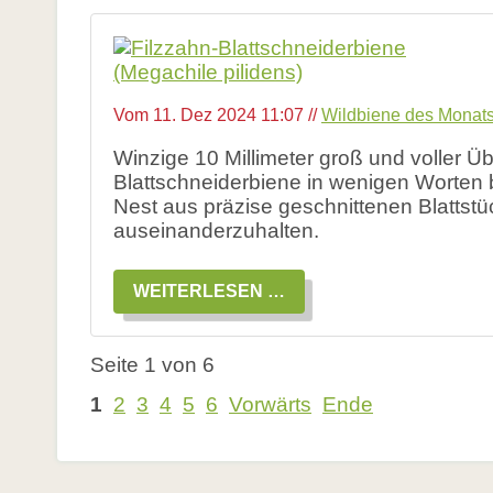
JANUAR
2025:
DIE
GRUBENHUMMEL
Vom
11. Dez 2024 11:07
//
Wildbiene des Monat
Winzige 10 Millimeter groß und voller Ü
Blattschneiderbiene in wenigen Worten 
Nest aus präzise geschnittenen Blattstü
auseinanderzuhalten.
WILDBIENE
WEITERLESEN …
DES
MONATS
DEZEMBER
2024:
Seite 1 von 6
DIE
FILZZAHN-
1
2
3
4
5
6
Vorwärts
Ende
BLATTSCHNEIDERBIEN