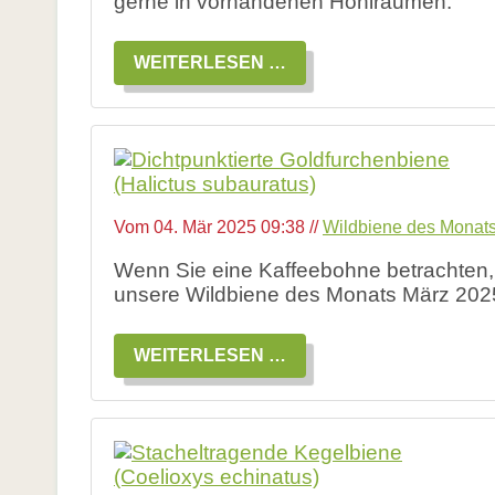
gerne in vorhandenen Hohlräumen.
WILDBIENE
WEITERLESEN …
DES
MONATS
MAI
2025:
PLATTERBSEN-
MÖRTELBIENE
Vom
04. Mär 2025 09:38
//
Wildbiene des Monat
Wenn Sie eine Kaffeebohne betrachten,
unsere Wildbiene des Monats März 2025
WILDBIENE
WEITERLESEN …
DES
MONATS
MÄRZ
2025:
DICHTPUNKTIERTE
GOLDFURCHENBIENE