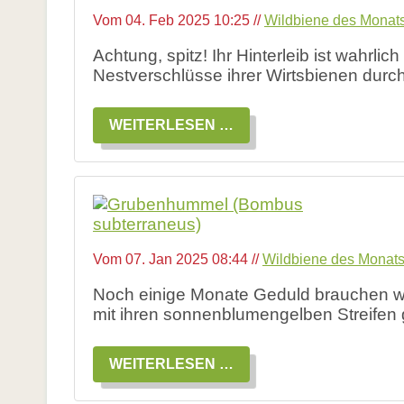
Vom
04. Feb 2025 10:25
//
Wildbiene des Monat
Achtung, spitz! Ihr Hinterleib ist wahrli
Nestverschlüsse ihrer Wirtsbienen durc
WILDBIENE
WEITERLESEN …
DES
MONATS
FEBRUAR
2025:
DIE
STACHELTRAGENDE
KEGELBIENE
Vom
07. Jan 2025 08:44
//
Wildbiene des Monat
Noch einige Monate Geduld brauchen wi
mit ihren sonnenblumengelben Streifen g
WILDBIENE
WEITERLESEN …
DES
MONATS