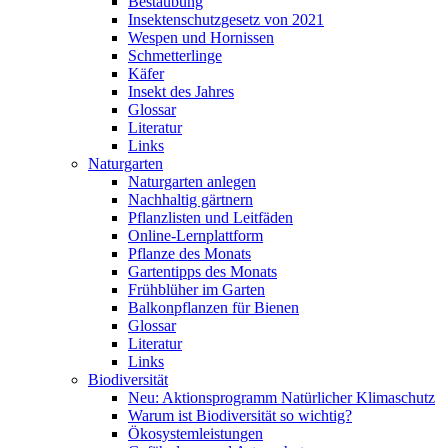
Bestäubung
Insektenschutzgesetz von 2021
Wespen und Hornissen
Schmetterlinge
Käfer
Insekt des Jahres
Glossar
Literatur
Links
Naturgarten
Naturgarten anlegen
Nachhaltig gärtnern
Pflanzlisten und Leitfäden
Online-Lernplattform
Pflanze des Monats
Gartentipps des Monats
Frühblüher im Garten
Balkonpflanzen für Bienen
Glossar
Literatur
Links
Biodiversität
Neu: Aktionsprogramm Natürlicher Klimaschutz
Warum ist Biodiversität so wichtig?
Ökosystemleistungen