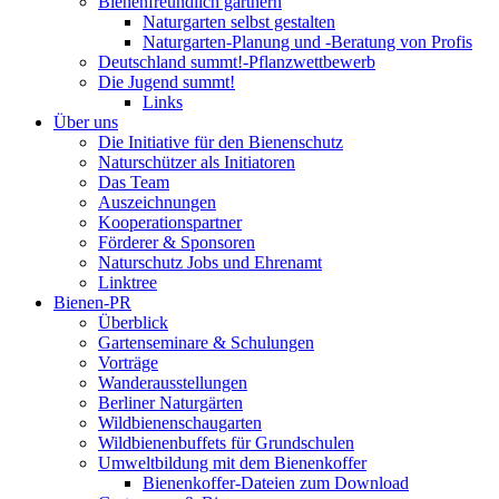
Bienenfreundlich gärtnern
Naturgarten selbst gestalten
Naturgarten-Planung und -Beratung von Profis
Deutschland summt!-Pflanzwettbewerb
Die Jugend summt!
Links
Über uns
Die Initiative für den Bienenschutz
Naturschützer als Initiatoren
Das Team
Auszeichnungen
Kooperationspartner
Förderer & Sponsoren
Naturschutz Jobs und Ehrenamt
Linktree
Bienen-PR
Überblick
Gartenseminare & Schulungen
Vorträge
Wanderausstellungen
Berliner Naturgärten
Wildbienenschaugarten
Wildbienenbuffets für Grundschulen
Umweltbildung mit dem Bienenkoffer
Bienenkoffer-Dateien zum Download