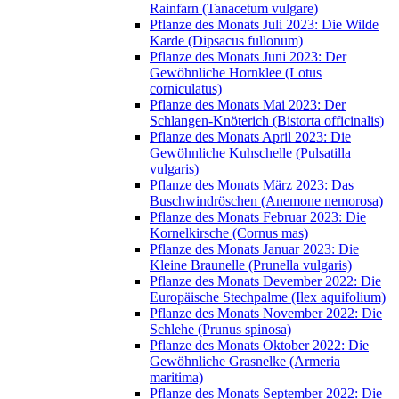
Rainfarn (Tanacetum vulgare)
Pflanze des Monats Juli 2023: Die Wilde
Karde (Dipsacus fullonum)
Pflanze des Monats Juni 2023: Der
Gewöhnliche Hornklee (Lotus
corniculatus)
Pflanze des Monats Mai 2023: Der
Schlangen-Knöterich (Bistorta officinalis)
Pflanze des Monats April 2023: Die
Gewöhnliche Kuhschelle (Pulsatilla
vulgaris)
Pflanze des Monats März 2023: Das
Buschwindröschen (Anemone nemorosa)
Pflanze des Monats Februar 2023: Die
Kornelkirsche (Cornus mas)
Pflanze des Monats Januar 2023: Die
Kleine Braunelle (Prunella vulgaris)
Pflanze des Monats Devember 2022: Die
Europäische Stechpalme (Ilex aquifolium)
Pflanze des Monats November 2022: Die
Schlehe (Prunus spinosa)
Pflanze des Monats Oktober 2022: Die
Gewöhnliche Grasnelke (Armeria
maritima)
Pflanze des Monats September 2022: Die