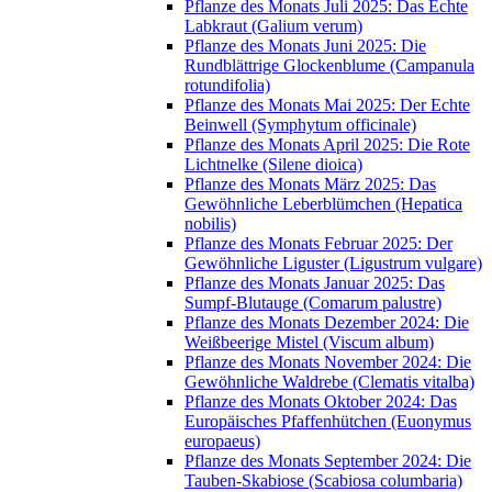
Pflanze des Monats Juli 2025: Das Echte
Labkraut (Galium verum)
Pflanze des Monats Juni 2025: Die
Rundblättrige Glockenblume (Campanula
rotundifolia)
Pflanze des Monats Mai 2025: Der Echte
Beinwell (Symphytum officinale)
Pflanze des Monats April 2025: Die Rote
Lichtnelke (Silene dioica)
Pflanze des Monats März 2025: Das
Gewöhnliche Leberblümchen (Hepatica
nobilis)
Pflanze des Monats Februar 2025: Der
Gewöhnliche Liguster (Ligustrum vulgare)
Pflanze des Monats Januar 2025: Das
Sumpf-Blutauge (Comarum palustre)
Pflanze des Monats Dezember 2024: Die
Weißbeerige Mistel (Viscum album)
Pflanze des Monats November 2024: Die
Gewöhnliche Waldrebe (Clematis vitalba)
Pflanze des Monats Oktober 2024: Das
Europäisches Pfaffenhütchen (Euonymus
europaeus)
Pflanze des Monats September 2024: Die
Tauben-Skabiose (Scabiosa columbaria)