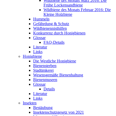
Wildbiene des Monats März 2016: Die
Frühe Lockensandbiene
Wildbiene des Monats Februar 2016: Die
Kleine Holzbiene
Hummeln
Gefährdung & Schutz
Wildbienennisthilfen
Konkurrenz durch Honigbienen
Glossar
FAQ-Details
Literatur
Links
Honigbiene
Die Westliche Honigbiene
Bienensterben
Stadtimkerei
Wesensgemäße Bienenhaltung
Bienenmuseen
Glossar
Details
Literatur
Links
Insekten
Bestäubung
Insektenschutzgesetz von 2021