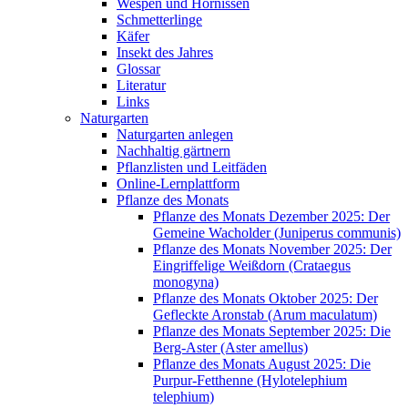
Wespen und Hornissen
Schmetterlinge
Käfer
Insekt des Jahres
Glossar
Literatur
Links
Naturgarten
Naturgarten anlegen
Nachhaltig gärtnern
Pflanzlisten und Leitfäden
Online-Lernplattform
Pflanze des Monats
Pflanze des Monats Dezember 2025: Der
Gemeine Wacholder (Juniperus communis)
Pflanze des Monats November 2025: Der
Eingriffelige Weißdorn (Crataegus
monogyna)
Pflanze des Monats Oktober 2025: Der
Gefleckte Aronstab (Arum maculatum)
Pflanze des Monats September 2025: Die
Berg-Aster (Aster amellus)
Pflanze des Monats August 2025: Die
Purpur-Fetthenne (Hylotelephium
telephium)