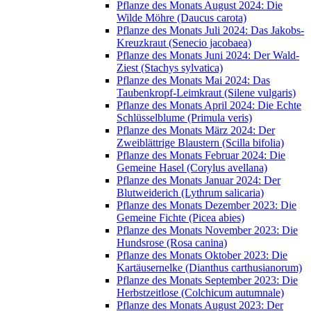
Pflanze des Monats August 2024: Die
Wilde Möhre (Daucus carota)
Pflanze des Monats Juli 2024: Das Jakobs-
Kreuzkraut (Senecio jacobaea)
Pflanze des Monats Juni 2024: Der Wald-
Ziest (Stachys sylvatica)
Pflanze des Monats Mai 2024: Das
Taubenkropf-Leimkraut (Silene vulgaris)
Pflanze des Monats April 2024: Die Echte
Schlüsselblume (Primula veris)
Pflanze des Monats März 2024: Der
Zweiblättrige Blaustern (Scilla bifolia)
Pflanze des Monats Februar 2024: Die
Gemeine Hasel (Corylus avellana)
Pflanze des Monats Januar 2024: Der
Blutweiderich (Lythrum salicaria)
Pflanze des Monats Dezember 2023: Die
Gemeine Fichte (Picea abies)
Pflanze des Monats November 2023: Die
Hundsrose (Rosa canina)
Pflanze des Monats Oktober 2023: Die
Kartäusernelke (Dianthus carthusianorum)
Pflanze des Monats September 2023: Die
Herbstzeitlose (Colchicum autumnale)
Pflanze des Monats August 2023: Der