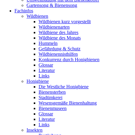
Gartensong & Bienensong
Fachinfos
Wildbienen
Wildbienen kurz vorgestellt
Wildbienenarten
Wildbiene des Jahres
Wildbiene des Monats
Hummeln
Gefährdung & Schutz
Wildbienennisthilfen
Konkurrenz durch Honigbienen
Glossar
Literatur
Links
Honigbiene
Die Westliche Honigbiene
Bienensterben
Stadtimkerei
Wesensgemäße Bienenhaltung
Bienenmuseen
Glossar
Literatur
Links
Insekten