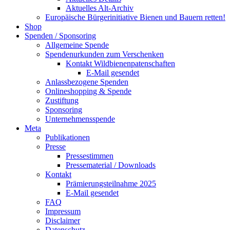
Aktuelles Alt-Archiv
Europäische Bürgerinitiative Bienen und Bauern retten!
Shop
Spenden / Sponsoring
Allgemeine Spende
Spendenurkunden zum Verschenken
Kontakt Wildbienenpatenschaften
E-Mail gesendet
Anlassbezogene Spenden
Onlineshopping & Spende
Zustiftung
Sponsoring
Unternehmensspende
Meta
Publikationen
Presse
Pressestimmen
Pressematerial / Downloads
Kontakt
Prämierungsteilnahme 2025
E-Mail gesendet
FAQ
Impressum
Disclaimer
Datenschutz