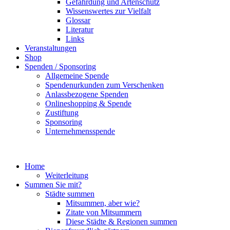
Gefährdung und Artenschutz
Wissenswertes zur Vielfalt
Glossar
Literatur
Links
Veranstaltungen
Shop
Spenden / Sponsoring
Allgemeine Spende
Spendenurkunden zum Verschenken
Anlassbezogene Spenden
Onlineshopping & Spende
Zustiftung
Sponsoring
Unternehmensspende
Home
Weiterleitung
Summen Sie mit?
Städte summen
Mitsummen, aber wie?
Zitate von Mitsummern
Diese Städte & Regionen summen