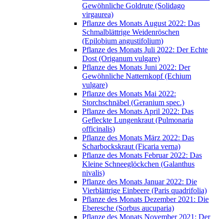
Gewöhnliche Goldrute (Solidago
virgaurea)
Pflanze des Monats August 2022: Das
Schmalblättrige Weidenröschen
(Epilobium angustifolium)
Pflanze des Monats Juli 2022: Der Echte
Dost (Origanum vulgare)
Pflanze des Monats Juni 2022: Der
Gewöhnliche Natternkopf (Echium
vulgare)
Pflanze des Monats Mai 2022:
Storchschnäbel (Geranium spec.)
Pflanze des Monats April 2022: Das
Gefleckte Lungenkraut (Pulmonaria
officinalis)
Pflanze des Monats März 2022: Das
Scharbockskraut (Ficaria verna)
Pflanze des Monats Februar 2022: Das
Kleine Schneeglöckchen (Galanthus
nivalis)
Pflanze des Monats Januar 2022: Die
Vierblättrige Einbeere (Paris quadrifolia)
Pflanze des Monats Dezember 2021: Die
Eberesche (Sorbus aucuparia)
Pflanze des Monats November 2021: Der