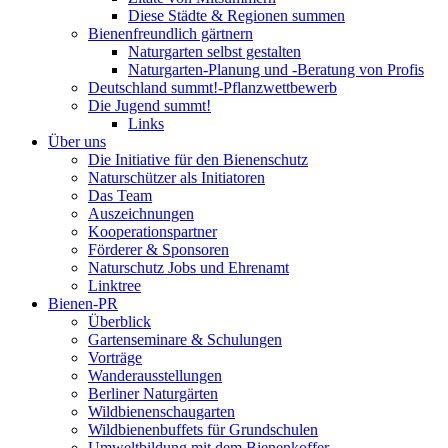
Diese Städte & Regionen summen
Bienenfreundlich gärtnern
Naturgarten selbst gestalten
Naturgarten-Planung und -Beratung von Profis
Deutschland summt!-Pflanzwettbewerb
Die Jugend summt!
Links
Über uns
Die Initiative für den Bienenschutz
Naturschützer als Initiatoren
Das Team
Auszeichnungen
Kooperationspartner
Förderer & Sponsoren
Naturschutz Jobs und Ehrenamt
Linktree
Bienen-PR
Überblick
Gartenseminare & Schulungen
Vorträge
Wanderausstellungen
Berliner Naturgärten
Wildbienenschaugarten
Wildbienenbuffets für Grundschulen
Umweltbildung mit dem Bienenkoffer